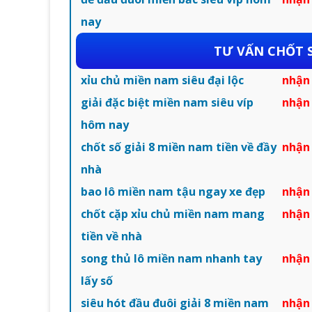
nay
TƯ VẤN CHỐT 
xỉu chủ miền nam siêu đại lộc
nhận
giải đặc biệt miền nam siêu víp
nhận
hôm nay
chốt số giải 8 miền nam tiền về đầy
nhận
nhà
bao lô miền nam tậu ngay xe đẹp
nhận
chốt cặp xỉu chủ miền nam mang
nhận
tiền về nhà
song thủ lô miền nam nhanh tay
nhận
lấy số
siêu hót đầu đuôi giải 8 miền nam
nhận