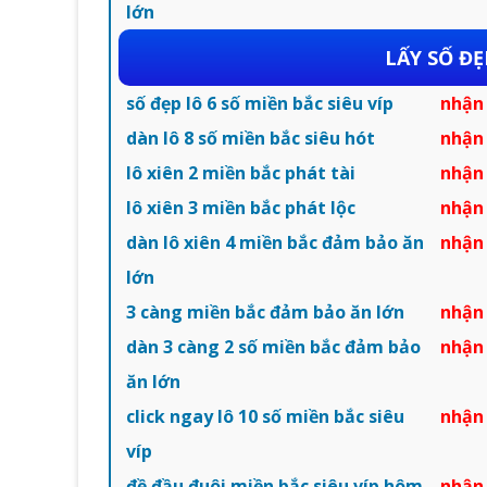
lớn
LẤY SỐ ĐẸ
số đẹp lô 6 số miền bắc siêu víp
nhận
dàn lô 8 số miền bắc siêu hót
nhận
lô xiên 2 miền bắc phát tài
nhận
lô xiên 3 miền bắc phát lộc
nhận
dàn lô xiên 4 miền bắc đảm bảo ăn
nhận
lớn
3 càng miền bắc đảm bảo ăn lớn
nhận
dàn 3 càng 2 số miền bắc đảm bảo
nhận
ăn lớn
click ngay lô 10 số miền bắc siêu
nhận
víp
đề đầu đuôi miền bắc siêu víp hôm
nhận