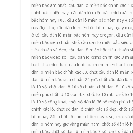
miền bắc âm nhất
,
cầu dàn lô miền bắc chính xác 4 
chính xác chiều nay
,
cầu dàn lô miền bắc chính xác 
bắc hôm nay 100
,
cầu dàn lô miền bắc hôm nay 4 số
nay độc thủ
,
cầu dàn lô miền bắc hôm nay ngày mai
ô tô
,
cầu dàn lô miền bắc hôm nay oregon
,
cầu dàn 
miền bắc siêu chuẩn khổ
,
cầu dàn lô miền bắc siêu c
siêu chuẩn và đẹp
,
cầu dàn lô miền bắc siêu chuẩn v
miền bắc video soi
,
cầu dàn lô xsmb chính xác 3 miề
bach thu mien bac
,
cau lo de bach thu mien bac ho
dàn lô miền bắc chính xác 00
,
chốt cầu dàn lô miền b
dàn lô miền bắc siêu chuẩn 24 giờ
,
chốt cầu dàn lô 
lô 10 số
,
chốt dàn lô 10 số chuẩn
,
chốt dàn lô 10 số 
miễn phí
,
chốt lô 10 con rbk
,
chốt lô 10 mb
,
chốt lô 1
lô 10 số công khai
,
chốt số dàn lô 36 số miễn phí
,
chố
chính xác lô
,
chốt số dàn lô chính xác số đẹp
,
chốt s
hôm nay 24h
,
chốt số dàn lô hôm nay 4 số
,
chốt số 
dàn lô hôm nay giờ vàng miền nam
,
chốt số dàn lô 
miền bắc
,
chốt số dàn lô miền bắc 8 số
,
chốt số dàn