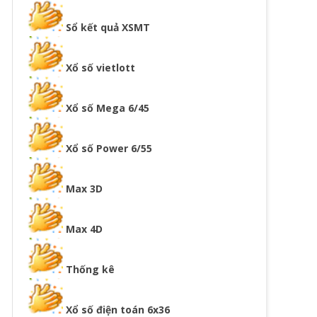
Sổ kết quả XSMT
Xổ số vietlott
Xổ số Mega 6/45
Xổ số Power 6/55
Max 3D
Max 4D
Thống kê
Xổ số điện toán 6x36