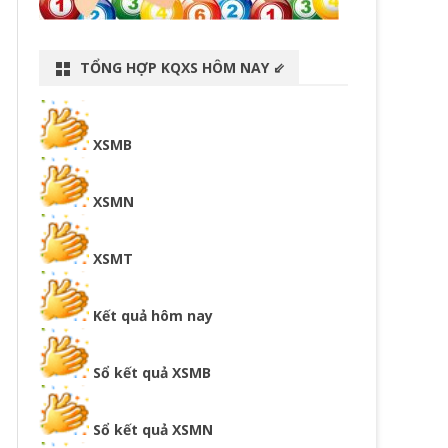
SOI CẦU XS DỰ ĐOÁN SONG
THỦ LÔ MT VIP
TỔNG HỢP KQXS HÔM NAY ⇙
XSMB
XSMN
XSMT
Kết quả hôm nay
Sổ kết quả XSMB
Sổ kết quả XSMN