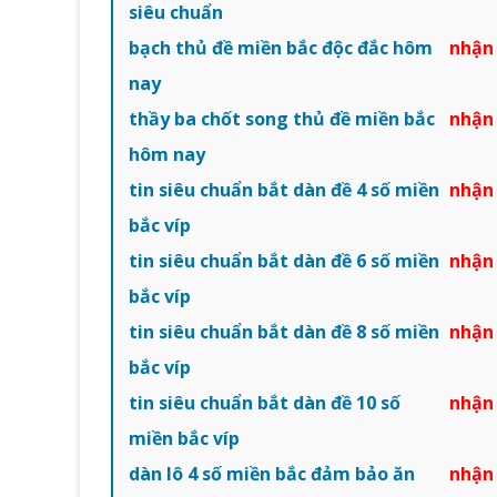
siêu chuẩn
SOI CẦU XS DỰ ĐOÁN SONG
THỦ LÔ MN VIP
bạch thủ đề miền bắc độc đắc hôm
nhận
nay
SOI CẦU XS DỰ ĐOÁN XÍU CHỦ
MN VIP
thầy ba chốt song thủ đề miền bắc
nhận
hôm nay
tin siêu chuẩn bắt dàn đề 4 số miền
nhận
bắc víp
tin siêu chuẩn bắt dàn đề 6 số miền
nhận
bắc víp
tin siêu chuẩn bắt dàn đề 8 số miền
nhận
bắc víp
tin siêu chuẩn bắt dàn đề 10 số
nhận
miền bắc víp
dàn lô 4 số miền bắc đảm bảo ăn
nhận