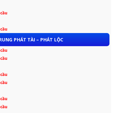
 cầu
 cầu
RUNG PHÁT TÀI – PHÁT LỘC
 cầu
 cầu
 cầu
 cầu
 cầu
 cầu