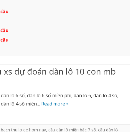
 cầu
 cầu
 cầu
u xs dự đoán dàn lô 10 con mb
 dàn lô 6 số, dàn lô 6 số miền phí, dan lo 6, dan lo 4 so,
, dàn lô 4 số miền…
Read more »
 bach thu lo de hom nay
,
cầu dàn lô miền bắc 7 số
,
cầu dàn lô