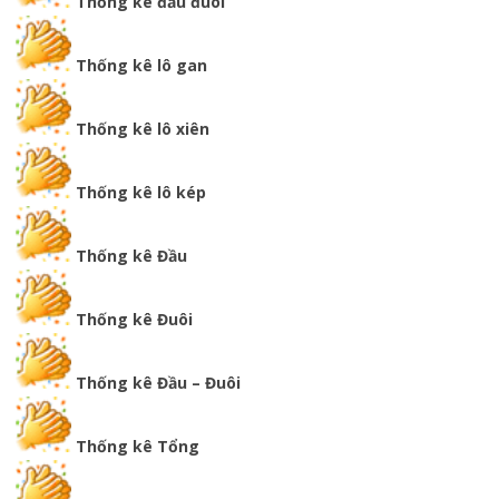
Thống kê đầu đuôi
Thống kê lô gan
Thống kê lô xiên
Thống kê lô kép
Thống kê Đầu
Thống kê Đuôi
Thống kê Đầu – Đuôi
Thống kê Tổng