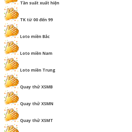
Tần suất xuất hiện
TK từ 00 đến 99
Loto miền Bắc
Loto miền Nam
Loto miền Trung
Quay thử XSMB
Quay thử XSMN
Quay thử XSMT