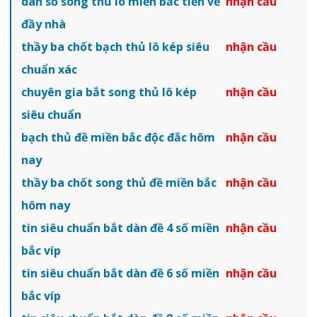
dàn số song thủ lô miền bắc tiền về
nhận cầu
đầy nhà
thầy ba chốt bạch thủ lô kép siêu
nhận cầu
chuẩn xác
chuyên gia bắt song thủ lô kép
nhận cầu
siêu chuẩn
bạch thủ đề miền bắc độc đắc hôm
nhận cầu
nay
thầy ba chốt song thủ đề miền bắc
nhận cầu
hôm nay
tin siêu chuẩn bắt dàn đề 4 số miền
nhận cầu
bắc víp
tin siêu chuẩn bắt dàn đề 6 số miền
nhận cầu
bắc víp