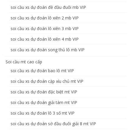
soi cầu xs dự đoán đề đầu đuôi mb VIP
soi cầu xs dự đoán lô xiên 2 mb VIP
soi cầu xs dự đoán lô xiên 3 mb VIP
soi cầu xs dự đoán lô xiên 4 mb VIP
soi cầu xs dự đoán song thủ lô mb VIP
Soi cầu mt cao cấp
soi cầu xs dự đoán bao lô mt VIP
soi cầu xs dự đoán cặp xíu chủ mt VIP
soi cầu xs dự đoán đặc biệt mt VIP
soi cầu xs dự đoán giải tám mt VIP
soi cầu xs dự đoán lô 3 số mt VIP
soi cầu xs dự đoán sớ đầu đuôi giải 8 mt VIP