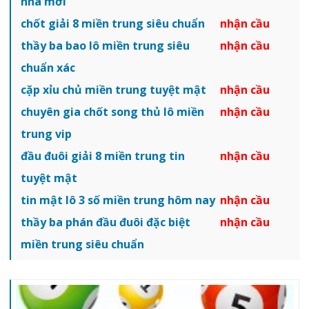
nhà mới
chốt giải 8 miền trung siêu chuẩn
nhận cầu
thầy ba bao lô miền trung siêu
nhận cầu
chuẩn xác
cặp xỉu chủ miền trung tuyệt mật
nhận cầu
chuyên gia chốt song thủ lô miền
nhận cầu
trung vip
đầu đuôi giải 8 miền trung tin
nhận cầu
tuyệt mật
tin mật lô 3 số miền trung hôm nay
nhận cầu
thầy ba phán đầu đuôi đặc biệt
nhận cầu
miền trung siêu chuẩn