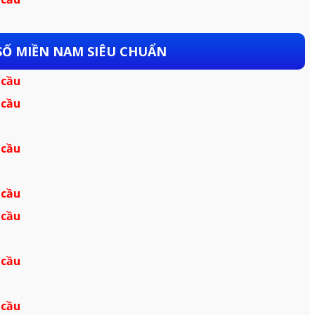
SỐ MIỀN NAM SIÊU CHUẨN
 cầu
 cầu
 cầu
 cầu
 cầu
 cầu
 cầu