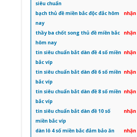
siêu chuẩn
SOI CẦU XS DỰ ĐOÁN SONG
THỦ LÔ MN VIP
bạch thủ đề miền bắc độc đắc hôm
nhận
nay
SOI CẦU XS DỰ ĐOÁN XÍU CHỦ
MN VIP
thầy ba chốt song thủ đề miền bắc
nhận
hôm nay
tin siêu chuẩn bắt dàn đề 4 số miền
nhận
bắc víp
tin siêu chuẩn bắt dàn đề 6 số miền
nhận
bắc víp
tin siêu chuẩn bắt dàn đề 8 số miền
nhận
bắc víp
tin siêu chuẩn bắt dàn đề 10 số
nhận
miền bắc víp
dàn lô 4 số miền bắc đảm bảo ăn
nhận