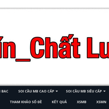
Skip
N BAC
SOI CẦU MB CAO CẤP
SOI CẦU MB SIÊU CẤP
to
content
THAM KHẢO SỐ ĐỀ
SOI CẦU XS DỰ ĐOÁN BẠCH
KẾT QUẢ
SOI CẦU XS DỰ ĐOÁN SONG
XSMB
XSMN
THỦ LÔ 2 NHÁY VÍP MB VIP
THỦ ĐỀ MB VIP