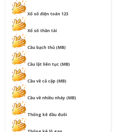
Xổ số điện toán 123
Xổ số thần tài
Cầu bạch thủ (MB)
Cầu lật liên tục (MB)
Cầu về cả cặp (MB)
Cầu về nhiều nháy (MB)
Thống kê đầu đuôi
Thống kê lô gan