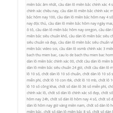
miền bắc âm nhất
,
cầu dàn lô miền bắc chính xác 4 
chính xác chiều nay
,
cầu dàn lô miền bắc chính xác 
bắc hôm nay 100
,
cầu dàn lô miền bắc hôm nay 4 số
nay độc thủ
,
cầu dàn lô miền bắc hôm nay ngày mai
ô tô
,
cầu dàn lô miền bắc hôm nay oregon
,
cầu dàn 
miền bắc siêu chuẩn khổ
,
cầu dàn lô miền bắc siêu c
siêu chuẩn và đẹp
,
cầu dàn lô miền bắc siêu chuẩn v
miền bắc video soi
,
cầu dàn lô xsmb chính xác 3 miề
bach thu mien bac
,
cau lo de bach thu mien bac ho
dàn lô miền bắc chính xác 00
,
chốt cầu dàn lô miền b
dàn lô miền bắc siêu chuẩn 24 giờ
,
chốt cầu dàn lô 
lô 10 số
,
chốt dàn lô 10 số chuẩn
,
chốt dàn lô 10 số 
miễn phí
,
chốt lô 10 con rbk
,
chốt lô 10 mb
,
chốt lô 1
lô 10 số công khai
,
chốt số dàn lô 36 số miễn phí
,
chố
chính xác lô
,
chốt số dàn lô chính xác số đẹp
,
chốt s
hôm nay 24h
,
chốt số dàn lô hôm nay 4 số
,
chốt số 
dàn lô hôm nay giờ vàng miền nam
,
chốt số dàn lô 
miền bắc
,
chốt số dàn lô miền bắc 8 số
,
chốt số dàn