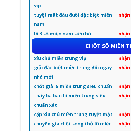
vip
tuyệt mật đầu đuôi đặc biệt miền
nhận
nam
lô 3 số miền nam siêu hót
nhận
CHỐT SỐ MIỀN T
xỉu chủ miền trung vip
nhận
giải đặc biệt miền trung đổi ngay
nhận
nhà mới
chốt giải 8 miền trung siêu chuẩn
nhận
thầy ba bao lô miền trung siêu
nhận
chuẩn xác
cặp xỉu chủ miền trung tuyệt mật
nhận
chuyên gia chốt song thủ lô miền
nhận