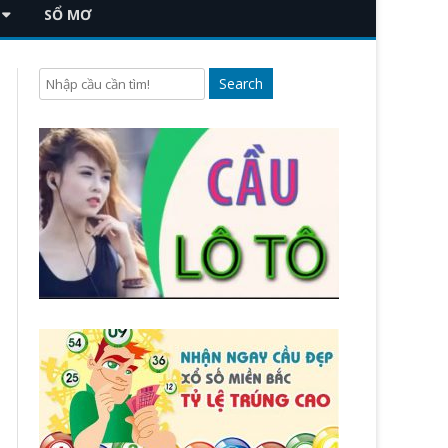
SỔ MƠ
SOI CẦU XS DỰ ĐOÁN CẶP XÍU
ETLOTT
CHỦ MT VIP
Search
SMT
SOI CẦU XS DỰ ĐOÁN ĐẶC BIỆT
MT VIP
SMN
SOI CẦU XS DỰ ĐOÁN GIẢI TÁM
SMB
MT VIP
2
SOI CẦU XS DỰ ĐOÁN LÔ 3 SỐ
MT VIP
3
SOI CẦU XS DỰ ĐOÁN SỚ ĐẦU
ĐUÔI GIẢI 8 MT VIP
4
SOI CẦU DỰ ĐOÁN SỚ ĐẦU
ĐUÔI GIẢI ĐẶC BIỆT MT VIP
SOI CẦU XS DỰ ĐOÁN XÍU CHỦ
MT VIP