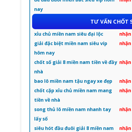
nay
TƯ VẤN CHỐT 
xỉu chủ miền nam siêu đại lộc
nhận
giải đặc biệt miền nam siêu víp
nhận
hôm nay
chốt số giải 8 miền nam tiền về đầy
nhận
nhà
bao lô miền nam tậu ngay xe đẹp
nhận
chốt cặp xỉu chủ miền nam mang
nhận
tiền về nhà
song thủ lô miền nam nhanh tay
nhận
lấy số
siêu hót đầu đuôi giải 8 miền nam
nhận