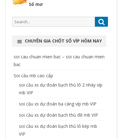
Sổ mơ
Search
Search
for:
CHUYÊN GIA CHỐT SỐ VÍP HÔM NAY
soi cau chuan mien bac – soi cau chuan mien
bac
Soi cầu mb cao cấp
soi cầu xs dự đoán bạch thủ lô 2 nháy víp
mb VIP
soi cầu xs dự đoán ba càng víp mb VIP
soi cầu xs dự đoán bạch thủ đề mb VIP
soi cầu xs dự đoán bạch thủ lô kép mb
VIP