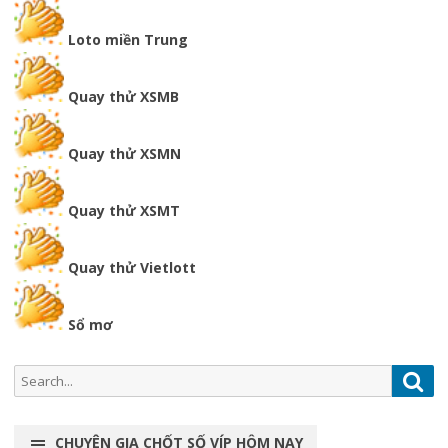
Loto miền Trung
Quay thử XSMB
Quay thử XSMN
Quay thử XSMT
Quay thử Vietlott
Sổ mơ
Search
Sea
for:
CHUYÊN GIA CHỐT SỐ VÍP HÔM NAY