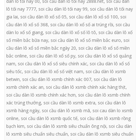
dàn lô tối nay 00
,
soi cầu dàn lô tối nay 2888.net
,
soi cầu dàn
lô tối nay 7777
,
soi cầu dàn lô tối nay 99
,
soi cầu dàn lô tối nay
gia lai
,
soi cầu dàn lô xổ số 05
,
soi cầu dàn lô xổ số 100
,
soi
cầu dàn lô xổ số 368
,
soi cầu dàn lô xổ số ai trúng rồi
,
soi cầu
dàn lo xổ số giang
,
soi cầu dàn lô xổ số lô tô
,
soi cầu dàn lô xổ
số miền bắc bữa nay
,
soi cầu dàn lô xổ số miền bắc euro
,
soi
cầu dàn lô xổ số miền bắc ngày 20
,
soi cầu dàn lô xổ số miền
bắc online
,
soi cầu dàn lô xổ số py
,
soi cầu dàn lô xổ số quảng
nam
,
soi cầu dàn lô xổ số siêu chính xác
,
soi cầu dàn lô xổ số
siêu tốc
,
soi cầu dàn lô xổ số việt nam
,
soi cầu dàn lô xsmb
betwin
,
soi cầu dàn lô xsmb chính xác 007
,
soi cầu dàn lô
xsmb chính xác an
,
soi cầu dàn lô xsmb chính xác hàng thịt
,
soi cầu dàn lô xsmb chính xác hơn
,
soi cầu dàn lô xsmb chính
xác trúng thưởng
,
soi cầu dàn lô xsmb extra
,
soi cầu dàn lô
xsmb hàng ngày
,
soi cầu dàn lô xsmb mã
,
soi cau dàn lo xsmb
online
,
soi cầu dàn lô xsmb quốc tế
,
soi cầu dàn lô xsmb rồng
bạch kim
,
soi cầu dàn lô xsmb siêu chuẩn ông nội
,
soi cầu dàn
lô xsmb siêu chuẩn siêu chuẩn
,
soi cầu dàn lô xsmb siêu chuẩn