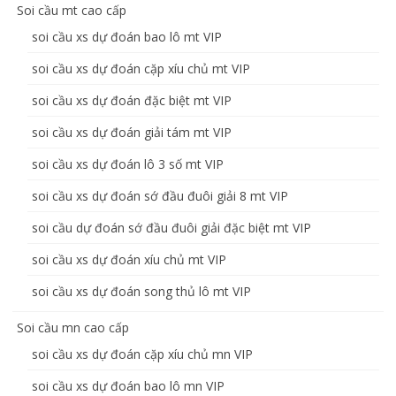
Soi cầu mt cao cấp
soi cầu xs dự đoán bao lô mt VIP
soi cầu xs dự đoán cặp xíu chủ mt VIP
soi cầu xs dự đoán đặc biệt mt VIP
soi cầu xs dự đoán giải tám mt VIP
soi cầu xs dự đoán lô 3 số mt VIP
soi cầu xs dự đoán sớ đầu đuôi giải 8 mt VIP
soi cầu dự đoán sớ đầu đuôi giải đặc biệt mt VIP
soi cầu xs dự đoán xíu chủ mt VIP
soi cầu xs dự đoán song thủ lô mt VIP
Soi cầu mn cao cấp
soi cầu xs dự đoán cặp xíu chủ mn VIP
soi cầu xs dự đoán bao lô mn VIP