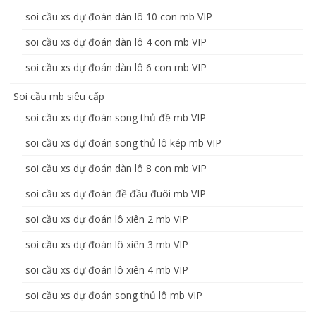
soi cầu xs dự đoán dàn lô 10 con mb VIP
soi cầu xs dự đoán dàn lô 4 con mb VIP
soi cầu xs dự đoán dàn lô 6 con mb VIP
Soi cầu mb siêu cấp
soi cầu xs dự đoán song thủ đề mb VIP
soi cầu xs dự đoán song thủ lô kép mb VIP
soi cầu xs dự đoán dàn lô 8 con mb VIP
soi cầu xs dự đoán đề đầu đuôi mb VIP
soi cầu xs dự đoán lô xiên 2 mb VIP
soi cầu xs dự đoán lô xiên 3 mb VIP
soi cầu xs dự đoán lô xiên 4 mb VIP
soi cầu xs dự đoán song thủ lô mb VIP