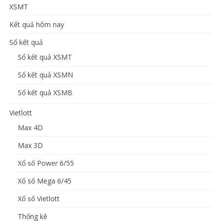
XSMT
Kết quả hôm nay
Sổ kết quả
Sổ kết quả XSMT
Sổ kết quả XSMN
Sổ kết quả XSMB
Vietlott
Max 4D
Max 3D
Xổ số Power 6/55
Xổ số Mega 6/45
Xổ số Vietlott
Thống kê