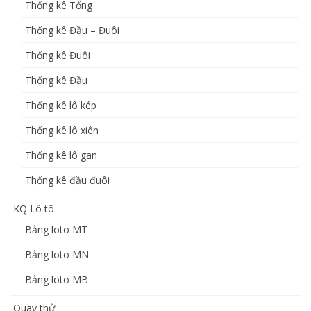
Thống kê Tổng
Thống kê Đầu – Đuôi
Thống kê Đuôi
Thống kê Đầu
Thống kê lô kép
Thống kê lô xiên
Thống kê lô gan
Thống kê đầu đuôi
KQ Lô tô
Bảng loto MT
Bảng loto MN
Bảng loto MB
Quay thử