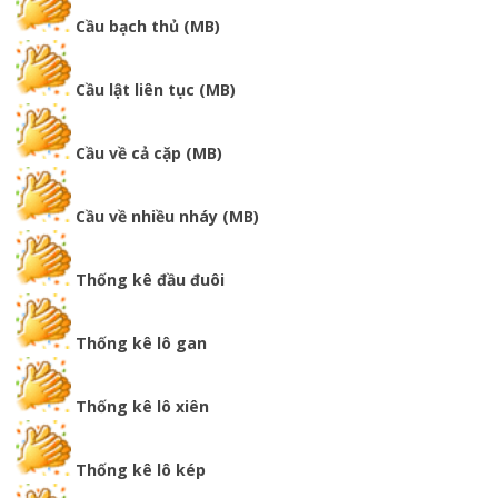
Cầu bạch thủ (MB)
Cầu lật liên tục (MB)
Cầu về cả cặp (MB)
Cầu về nhiều nháy (MB)
Thống kê đầu đuôi
Thống kê lô gan
Thống kê lô xiên
Thống kê lô kép