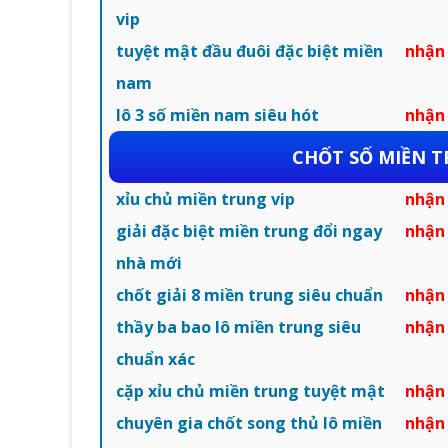
vip
tuyệt mật đầu đuôi đặc biệt miền
nhận
nam
lô 3 số miền nam siêu hót
nhận
CHỐT SỐ MIỀN T
xỉu chủ miền trung vip
nhận
giải đặc biệt miền trung đổi ngay
nhận
nhà mới
chốt giải 8 miền trung siêu chuẩn
nhận
thầy ba bao lô miền trung siêu
nhận
chuẩn xác
cặp xỉu chủ miền trung tuyệt mật
nhận
chuyên gia chốt song thủ lô miền
nhận