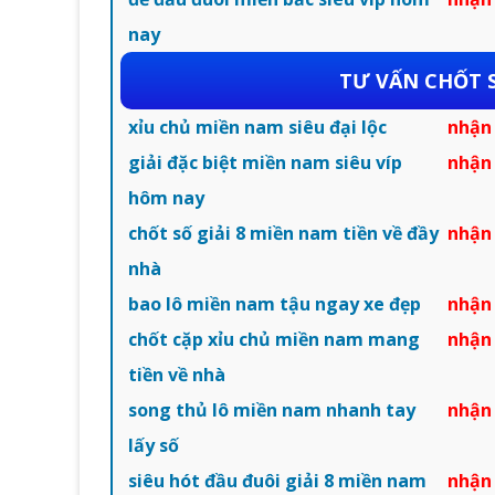
nay
TƯ VẤN CHỐT 
xỉu chủ miền nam siêu đại lộc
nhận
giải đặc biệt miền nam siêu víp
nhận
hôm nay
chốt số giải 8 miền nam tiền về đầy
nhận
nhà
bao lô miền nam tậu ngay xe đẹp
nhận
chốt cặp xỉu chủ miền nam mang
nhận
tiền về nhà
song thủ lô miền nam nhanh tay
nhận
lấy số
siêu hót đầu đuôi giải 8 miền nam
nhận