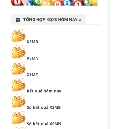
SOI CẦU XS DỰ ĐOÁN SONG
THỦ LÔ MT VIP
TỔNG HỢP KQXS HÔM NAY ⇙
XSMB
XSMN
XSMT
Kết quả hôm nay
Sổ kết quả XSMB
Sổ kết quả XSMN