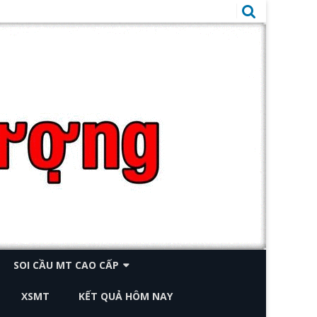
SOI CẦU MT CAO CẤP
SOI CẦU XS DỰ ĐOÁN BAO LÔ
XSMT
KẾT QUẢ HÔM NAY
MT VIP