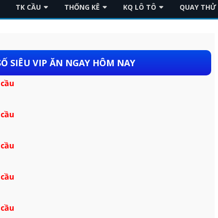
TK CẦU
THỐNG KÊ
KQ LÔ TÔ
QUAY THỬ
SOI CẦU XS DỰ ĐOÁN BA CÀNG
SOI CẦU XS DỰ ĐOÁN SONG
CẦU VỀ NHIỀU NHÁY (MB)
VÍP MB VIP
TK TỪ 00 ĐẾN 99
BẢNG LOTO MT
THỦ LÔ KÉP MB VIP
QUAY THỬ VI
N 123
CẦU VỀ CẢ CẶP (MB)
SOI CẦU XS DỰ ĐOÁN BẠCH
TẦN SUẤT XUẤT HIỆN
BẢNG LOTO MN
SOI CẦU XS DỰ ĐOÁN DÀN LÔ 8
QUAY THỬ X
THỦ ĐỀ MB VIP
CON MB VIP
Ố SIÊU VIP ĂN NGAY HÔM NAY
N 6×36
CẦU LẬT LIÊN TỤC (MB)
THỐNG KÊ TỔNG
BẢNG LOTO MB
QUAY THỬ X
SOI CẦU XS DỰ ĐOÁN BẠCH
SOI CẦU XS DỰ ĐOÁN ĐỀ ĐẦU
 cầu
CẦU BẠCH THỦ (MB)
THỐNG KÊ ĐẦU – ĐUÔI
QUAY THỬ X
THỦ LÔ KÉP MB VIP
ĐUÔI MB VIP
THỐNG KÊ ĐUÔI
SOI CẦU XS DỰ ĐOÁN BẠCH
SOI CẦU XS DỰ ĐOÁN LÔ XIÊN 
 cầu
THỦ LÔ MB VIP
MB VIP
THỐNG KÊ ĐẦU
SOI CẦU XS DỰ ĐOÁN CẶP 3
SOI CẦU XS DỰ ĐOÁN LÔ XIÊN 
 cầu
THỐNG KÊ LÔ KÉP
CÀNG VÍP MB VIP
MB VIP
THỐNG KÊ LÔ XIÊN
SOI CẦU XS DỰ ĐOÁN DÀN ĐỀ 4
SOI CẦU XS DỰ ĐOÁN LÔ XIÊN 
 cầu
CON MB VIP
THỐNG KÊ LÔ GAN
MB VIP
SOI CẦU XS DỰ ĐOÁN DÀN ĐỀ 6
THỐNG KÊ ĐẦU ĐUÔI
SOI CẦU XS DỰ ĐOÁN SONG
 cầu
CON MB VIP
THỦ LÔ MB VIP