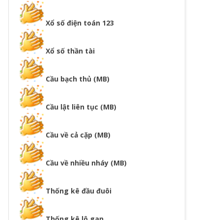
Xổ số điện toán 123
Xổ số thần tài
Cầu bạch thủ (MB)
Cầu lật liên tục (MB)
Cầu về cả cặp (MB)
Cầu về nhiều nháy (MB)
Thống kê đầu đuôi
Thống kê lô gan