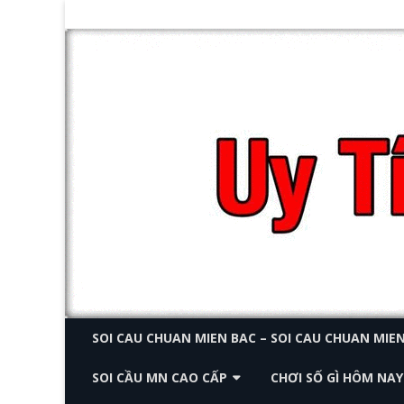
SOI CAU CHUAN MIEN BAC – SOI CAU CHUAN MIE
SOI CẦU MN CAO CẤP
CHƠI SỐ GÌ HÔM NAY