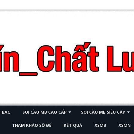
Skip
N BAC
SOI CẦU MB CAO CẤP
SOI CẦU MB SIÊU CẤP
to
content
THAM KHẢO SỐ ĐỀ
SOI CẦU XS DỰ ĐOÁN BẠCH
KẾT QUẢ
SOI CẦU XS DỰ ĐOÁN SONG
XSMB
XSMN
THỦ LÔ 2 NHÁY VÍP MB VIP
THỦ ĐỀ MB VIP