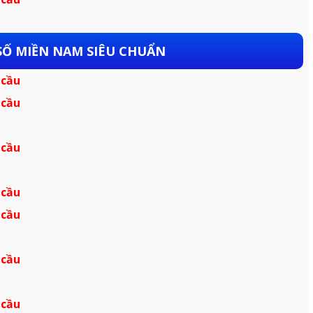
SỐ MIỀN NAM SIÊU CHUẨN
 cầu
 cầu
 cầu
 cầu
 cầu
 cầu
 cầu