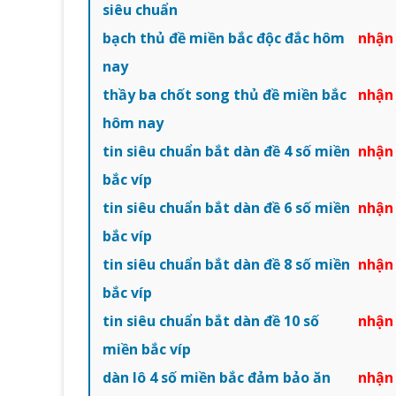
siêu chuẩn
SOI CẦU XS DỰ ĐOÁN SONG
THỦ LÔ MN VIP
bạch thủ đề miền bắc độc đắc hôm
nhận
nay
SOI CẦU XS DỰ ĐOÁN XÍU CHỦ
MN VIP
thầy ba chốt song thủ đề miền bắc
nhận
hôm nay
tin siêu chuẩn bắt dàn đề 4 số miền
nhận
bắc víp
tin siêu chuẩn bắt dàn đề 6 số miền
nhận
bắc víp
tin siêu chuẩn bắt dàn đề 8 số miền
nhận
bắc víp
tin siêu chuẩn bắt dàn đề 10 số
nhận
miền bắc víp
dàn lô 4 số miền bắc đảm bảo ăn
nhận