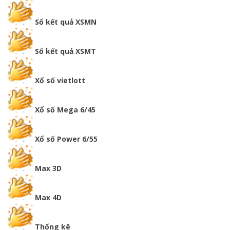
Sổ kết quả XSMN
Sổ kết quả XSMT
Xổ số vietlott
Xổ số Mega 6/45
Xổ số Power 6/55
Max 3D
Max 4D
Thống kê