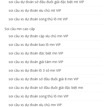
soi cầu dự đoán sớ đầu đuôi giải đặc biệt mt VIP
soi cầu xs dự đoán xíu chủ mt VIP
soi cầu xs dự đoán song thủ lô mt VIP
Soi cầu mn cao cấp
soi cầu xs dự đoán cặp xíu chủ mn VIP
soi cầu xs dự đoán bao lô mn VIP
soi cầu xs dự đoán đặc biệt mn VIP
soi cầu xs dự đoán giải tám mn VIP
soi cầu xs dự đoán lô 3 số mn VIP
soi cầu xs dự đoán sớ đầu đuôi giải 8 mn VIP
soi cầu xs dự đoán sớ đầu đuôi giải đặc biệt mn
soi cầu xs dự đoán song thủ lô mn VIP
soi cầu xs dự đoán xíu chủ mn VIP