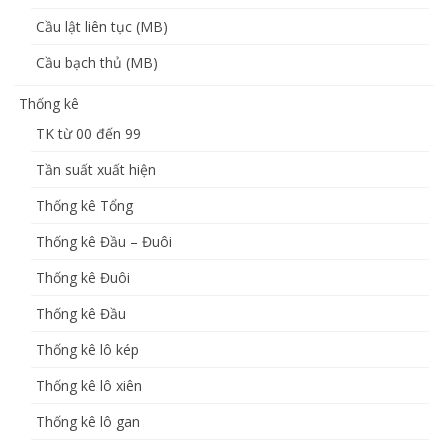
Cầu lật liên tục (MB)
Cầu bạch thủ (MB)
Thống kê
TK từ 00 đến 99
Tần suất xuất hiện
Thống kê Tổng
Thống kê Đầu – Đuôi
Thống kê Đuôi
Thống kê Đầu
Thống kê lô kép
Thống kê lô xiên
Thống kê lô gan