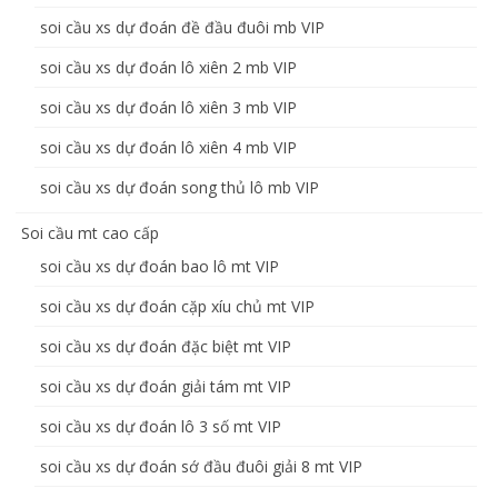
soi cầu xs dự đoán đề đầu đuôi mb VIP
soi cầu xs dự đoán lô xiên 2 mb VIP
soi cầu xs dự đoán lô xiên 3 mb VIP
soi cầu xs dự đoán lô xiên 4 mb VIP
soi cầu xs dự đoán song thủ lô mb VIP
Soi cầu mt cao cấp
soi cầu xs dự đoán bao lô mt VIP
soi cầu xs dự đoán cặp xíu chủ mt VIP
soi cầu xs dự đoán đặc biệt mt VIP
soi cầu xs dự đoán giải tám mt VIP
soi cầu xs dự đoán lô 3 số mt VIP
soi cầu xs dự đoán sớ đầu đuôi giải 8 mt VIP