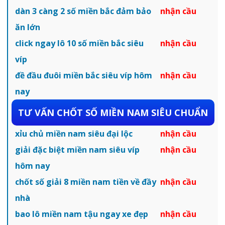
dàn 3 càng 2 số miền bắc đảm bảo
nhận cầu
ăn lớn
click ngay lô 10 số miền bắc siêu
nhận cầu
víp
đề đầu đuôi miền bắc siêu víp hôm
nhận cầu
nay
TƯ VẤN CHỐT SỐ MIỀN NAM SIÊU CHUẨN
xỉu chủ miền nam siêu đại lộc
nhận cầu
giải đặc biệt miền nam siêu víp
nhận cầu
hôm nay
chốt số giải 8 miền nam tiền về đầy
nhận cầu
nhà
bao lô miền nam tậu ngay xe đẹp
nhận cầu