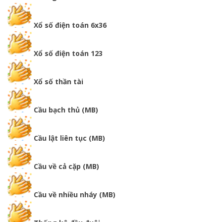
Xổ số điện toán 6x36
Xổ số điện toán 123
Xổ số thần tài
Cầu bạch thủ (MB)
Cầu lật liên tục (MB)
Cầu về cả cặp (MB)
Cầu về nhiều nháy (MB)