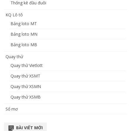
Thống kê đầu đuôi
KQ Lô tô
Bảng loto MT
Bảng loto MN
Bảng loto MB
Quay thử
Quay thử Vietlott
Quay thử XSMT
Quay thử XSMN
Quay thử XSMB
Sổ mơ
BÀI VIẾT MỚI