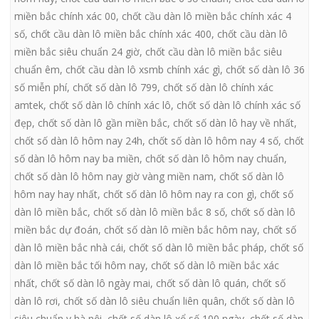
miền bắc chính xác 00
,
chốt cầu dàn lô miền bắc chính xác 4
số
,
chốt cầu dàn lô miền bắc chính xác 400
,
chốt cầu dàn lô
miền bắc siêu chuẩn 24 giờ
,
chốt cầu dàn lô miền bắc siêu
chuẩn êm
,
chốt cầu dàn lô xsmb chính xác gì
,
chốt số dàn lô 36
số miễn phí
,
chốt số dàn lô 799
,
chốt số dàn lô chính xác
amtek
,
chốt số dàn lô chính xác lô
,
chốt số dàn lô chính xác số
đẹp
,
chốt số dàn lô gần miền bắc
,
chốt số dàn lô hay về nhất
,
chốt số dàn lô hôm nay 24h
,
chốt số dàn lô hôm nay 4 số
,
chốt
số dàn lô hôm nay ba miền
,
chốt số dàn lô hôm nay chuẩn
,
chốt số dàn lô hôm nay giờ vàng miền nam
,
chốt số dàn lô
hôm nay hay nhất
,
chốt số dàn lô hôm nay ra con gì
,
chốt số
dàn lô miền bắc
,
chốt số dàn lô miền bắc 8 số
,
chốt số dàn lô
miền bắc dự đoán
,
chốt số dàn lô miền bắc hôm nay
,
chốt số
dàn lô miền bắc nhà cái
,
chốt số dàn lô miền bắc pháp
,
chốt số
dàn lô miền bắc tối hôm nay
,
chốt số dàn lô miền bắc xác
nhất
,
chốt số dàn lô ngày mai
,
chốt số dàn lô quán
,
chốt số
dàn lô rơi
,
chốt số dàn lô siêu chuẩn liên quân
,
chốt số dàn lô
siêu chuẩn y hà nội
,
chốt số dàn lô xổ số 100 ngày
,
chốt số dàn