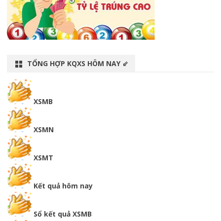
TỔNG HỢP KQXS HÔM NAY ⇙
XSMB
XSMN
XSMT
Kết quả hôm nay
Sổ kết quả XSMB