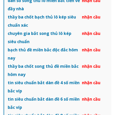
dàn số song thủ lô miền bắc tiền về
nhận cầu
đầy nhà
thầy ba chốt bạch thủ lô kép siêu
nhận cầu
chuẩn xác
chuyên gia bắt song thủ lô kép
nhận cầu
siêu chuẩn
bạch thủ đề miền bắc độc đắc hôm
nhận cầu
nay
thầy ba chốt song thủ đề miền bắc
nhận cầu
hôm nay
tin siêu chuẩn bắt dàn đề 4 số miền
nhận cầu
bắc víp
tin siêu chuẩn bắt dàn đề 6 số miền
nhận cầu
bắc víp