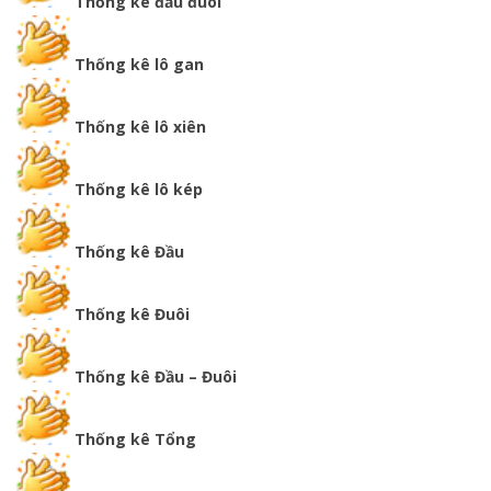
Thống kê đầu đuôi
Thống kê lô gan
Thống kê lô xiên
Thống kê lô kép
Thống kê Đầu
Thống kê Đuôi
Thống kê Đầu – Đuôi
Thống kê Tổng