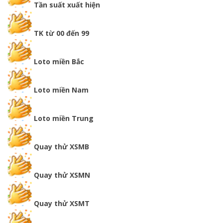
Tần suất xuất hiện
TK từ 00 đến 99
Loto miền Bắc
Loto miền Nam
Loto miền Trung
Quay thử XSMB
Quay thử XSMN
Quay thử XSMT