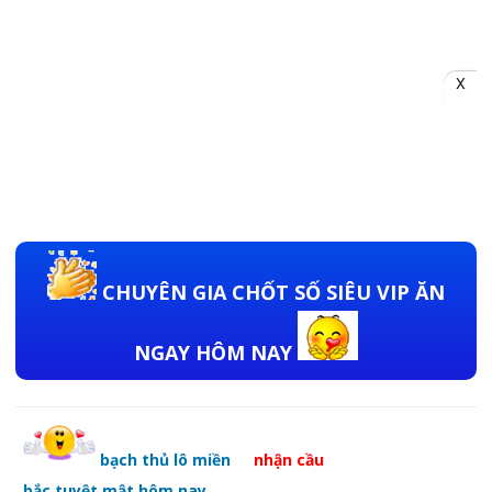
CHUYÊN GIA CHỐT SỐ SIÊU VIP ĂN
NGAY HÔM NAY
nhận cầu
bạch thủ lô miền
bắc tuyệt mật hôm nay