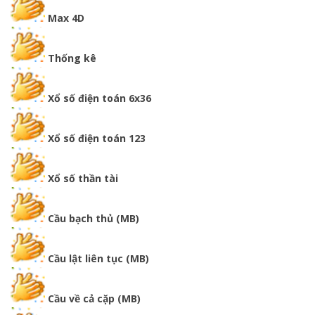
Max 4D
Thống kê
Xổ số điện toán 6x36
Xổ số điện toán 123
Xổ số thần tài
Cầu bạch thủ (MB)
Cầu lật liên tục (MB)
Cầu về cả cặp (MB)