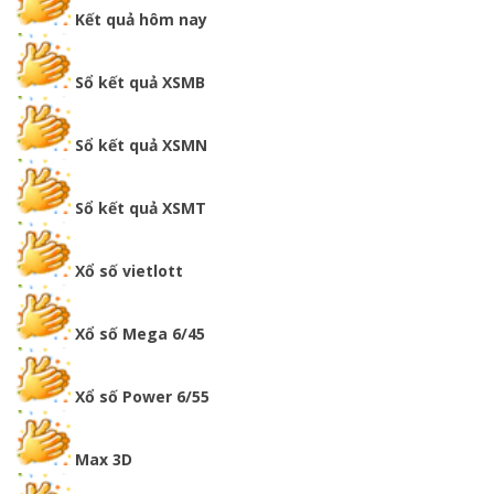
Kết quả hôm nay
Sổ kết quả XSMB
Sổ kết quả XSMN
Sổ kết quả XSMT
Xổ số vietlott
Xổ số Mega 6/45
Xổ số Power 6/55
Max 3D