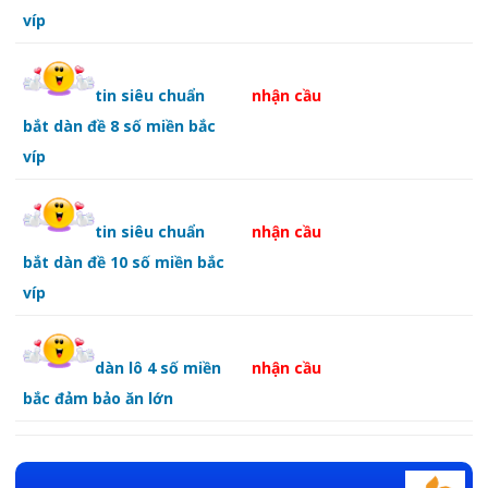
víp
nhận cầu
tin siêu chuẩn
bắt dàn đề 8 số miền bắc
víp
nhận cầu
tin siêu chuẩn
bắt dàn đề 10 số miền bắc
víp
nhận cầu
dàn lô 4 số miền
bắc đảm bảo ăn lớn