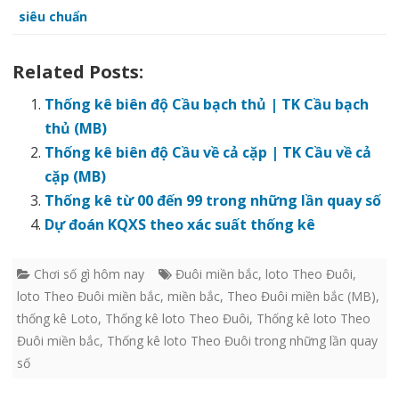
siêu chuẩn
Related Posts:
Thống kê biên độ Cầu bạch thủ | TK Cầu bạch
thủ (MB)
Thống kê biên độ Cầu về cả cặp | TK Cầu về cả
cặp (MB)
Thống kê từ 00 đến 99 trong những lần quay số
Dự đoán KQXS theo xác suất thống kê
Chơi số gì hôm nay
Đuôi miền bắc
,
loto Theo Đuôi
,
loto Theo Đuôi miền bắc
,
miền bắc
,
Theo Đuôi miền bắc (MB)
,
thống kê Loto
,
Thống kê loto Theo Đuôi
,
Thống kê loto Theo
Đuôi miền bắc
,
Thống kê loto Theo Đuôi trong những lần quay
số