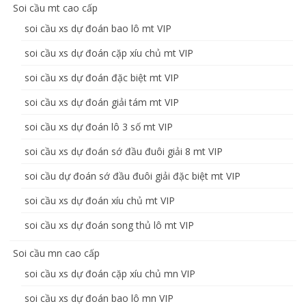
Soi cầu mt cao cấp
soi cầu xs dự đoán bao lô mt VIP
soi cầu xs dự đoán cặp xíu chủ mt VIP
soi cầu xs dự đoán đặc biệt mt VIP
soi cầu xs dự đoán giải tám mt VIP
soi cầu xs dự đoán lô 3 số mt VIP
soi cầu xs dự đoán sớ đầu đuôi giải 8 mt VIP
soi cầu dự đoán sớ đầu đuôi giải đặc biệt mt VIP
soi cầu xs dự đoán xíu chủ mt VIP
soi cầu xs dự đoán song thủ lô mt VIP
Soi cầu mn cao cấp
soi cầu xs dự đoán cặp xíu chủ mn VIP
soi cầu xs dự đoán bao lô mn VIP