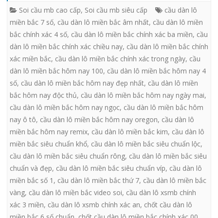
Soi cầu mb cao cấp
,
Soi cầu mb siêu cấp
cầu dàn lô
miền bắc 7 số
,
cầu dàn lô miền bắc âm nhất
,
cầu dàn lô miền
bắc chính xác 4 số
,
cầu dàn lô miền bắc chính xác ba miền
,
cầu
dàn lô miền bắc chính xác chiều nay
,
cầu dàn lô miền bắc chính
xác miền bắc
,
cầu dàn lô miền bắc chính xác trong ngày
,
cầu
dàn lô miền bắc hôm nay 100
,
cầu dàn lô miền bắc hôm nay 4
số
,
cầu dàn lô miền bắc hôm nay đẹp nhất
,
cầu dàn lô miền
bắc hôm nay độc thủ
,
cầu dàn lô miền bắc hôm nay ngày mai
,
cầu dàn lô miền bắc hôm nay ngọc
,
cầu dàn lô miền bắc hôm
nay ô tô
,
cầu dàn lô miền bắc hôm nay oregon
,
cầu dàn lô
miền bắc hôm nay remix
,
cầu dàn lô miền bắc kim
,
cầu dàn lô
miền bắc siêu chuẩn khổ
,
cầu dàn lô miền bắc siêu chuẩn lộc
,
cầu dàn lô miền bắc siêu chuẩn rông
,
cầu dàn lô miền bắc siêu
chuẩn và đẹp
,
cầu dàn lô miền bắc siêu chuẩn víp
,
cầu dàn lô
miền bắc số 1
,
cầu dàn lô miền bắc thứ 7
,
cầu dàn lô miền bắc
vàng
,
cầu dàn lô miền bắc video soi
,
cầu dàn lô xsmb chính
xác 3 miền
,
cầu dàn lô xsmb chính xác an
,
chốt cầu dàn lô
miền bắc 6 số chuẩn
,
chốt cầu dàn lô miền bắc chính xác 00
,