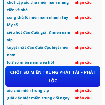
chốt cặp xỉu chủ miền nam mang
nhận cầu
tiền về nhà
song thủ lô miền nam nhanh tay
nhận cầu
lấy số
siêu hót đầu đuôi giải 8 miền nam
nhận cầu
vip
tuyệt mật đầu đuôi đặc biệt miền
nhận cầu
nam
lô 3 số miền nam siêu hót
nhận cầu
CHỐT SỐ MIỀN TRUNG PHÁT TÀI – PHÁT
LỘC
xỉu chủ miền trung vip
nhận cầu
giải đặc biệt miền trung đổi ngay
nhận cầu