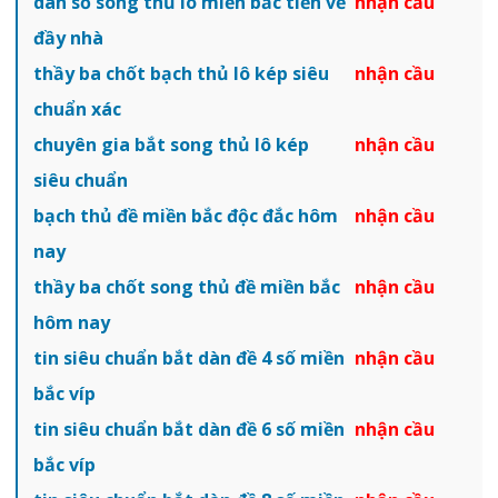
dàn số song thủ lô miền bắc tiền về
nhận cầu
đầy nhà
thầy ba chốt bạch thủ lô kép siêu
nhận cầu
chuẩn xác
chuyên gia bắt song thủ lô kép
nhận cầu
siêu chuẩn
bạch thủ đề miền bắc độc đắc hôm
nhận cầu
nay
thầy ba chốt song thủ đề miền bắc
nhận cầu
hôm nay
tin siêu chuẩn bắt dàn đề 4 số miền
nhận cầu
bắc víp
tin siêu chuẩn bắt dàn đề 6 số miền
nhận cầu
bắc víp