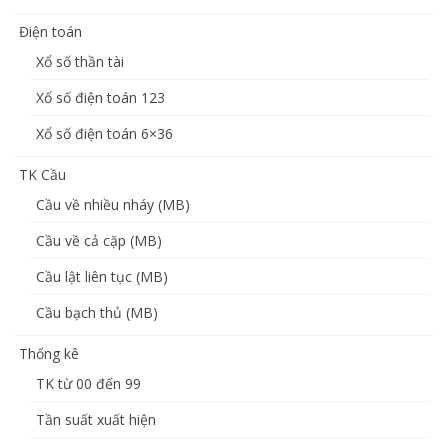
Điện toán
Xổ số thần tài
Xổ số điện toán 123
Xổ số điện toán 6×36
TK Cầu
Cầu về nhiều nháy (MB)
Cầu về cả cặp (MB)
Cầu lật liên tục (MB)
Cầu bạch thủ (MB)
Thống kê
TK từ 00 đến 99
Tần suất xuất hiện