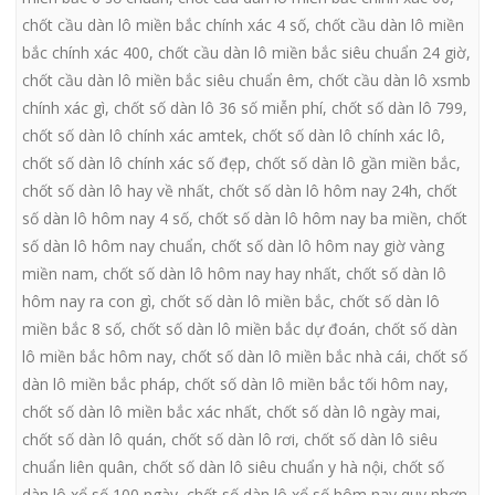
chốt cầu dàn lô miền bắc chính xác 4 số
,
chốt cầu dàn lô miền
bắc chính xác 400
,
chốt cầu dàn lô miền bắc siêu chuẩn 24 giờ
,
chốt cầu dàn lô miền bắc siêu chuẩn êm
,
chốt cầu dàn lô xsmb
chính xác gì
,
chốt số dàn lô 36 số miễn phí
,
chốt số dàn lô 799
,
chốt số dàn lô chính xác amtek
,
chốt số dàn lô chính xác lô
,
chốt số dàn lô chính xác số đẹp
,
chốt số dàn lô gần miền bắc
,
chốt số dàn lô hay về nhất
,
chốt số dàn lô hôm nay 24h
,
chốt
số dàn lô hôm nay 4 số
,
chốt số dàn lô hôm nay ba miền
,
chốt
số dàn lô hôm nay chuẩn
,
chốt số dàn lô hôm nay giờ vàng
miền nam
,
chốt số dàn lô hôm nay hay nhất
,
chốt số dàn lô
hôm nay ra con gì
,
chốt số dàn lô miền bắc
,
chốt số dàn lô
miền bắc 8 số
,
chốt số dàn lô miền bắc dự đoán
,
chốt số dàn
lô miền bắc hôm nay
,
chốt số dàn lô miền bắc nhà cái
,
chốt số
dàn lô miền bắc pháp
,
chốt số dàn lô miền bắc tối hôm nay
,
chốt số dàn lô miền bắc xác nhất
,
chốt số dàn lô ngày mai
,
chốt số dàn lô quán
,
chốt số dàn lô rơi
,
chốt số dàn lô siêu
chuẩn liên quân
,
chốt số dàn lô siêu chuẩn y hà nội
,
chốt số
dàn lô xổ số 100 ngày
,
chốt số dàn lô xổ số hôm nay quy nhơn
,