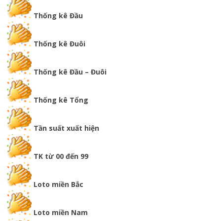
Thống kê Đầu
Thống kê Đuôi
Thống kê Đầu – Đuôi
Thống kê Tổng
Tần suất xuất hiện
TK từ 00 đến 99
Loto miền Bắc
Loto miền Nam