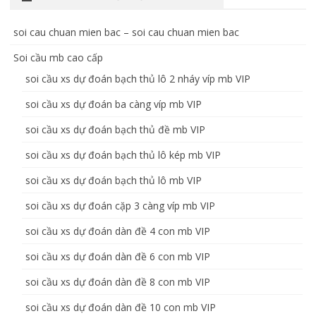
soi cau chuan mien bac – soi cau chuan mien bac
Soi cầu mb cao cấp
soi cầu xs dự đoán bạch thủ lô 2 nháy víp mb VIP
soi cầu xs dự đoán ba càng víp mb VIP
soi cầu xs dự đoán bạch thủ đề mb VIP
soi cầu xs dự đoán bạch thủ lô kép mb VIP
soi cầu xs dự đoán bạch thủ lô mb VIP
soi cầu xs dự đoán cặp 3 càng víp mb VIP
soi cầu xs dự đoán dàn đề 4 con mb VIP
soi cầu xs dự đoán dàn đề 6 con mb VIP
soi cầu xs dự đoán dàn đề 8 con mb VIP
soi cầu xs dự đoán dàn đề 10 con mb VIP