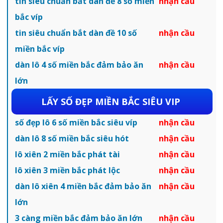
tin siêu chuẩn bắt dàn đề 8 số miền
nhận cầu
bắc víp
tin siêu chuẩn bắt dàn đề 10 số
nhận cầu
miền bắc víp
dàn lô 4 số miền bắc đảm bảo ăn
nhận cầu
lớn
LẤY SỐ ĐẸP MIỀN BẮC SIÊU VIP
số đẹp lô 6 số miền bắc siêu víp
nhận cầu
dàn lô 8 số miền bắc siêu hót
nhận cầu
lô xiên 2 miền bắc phát tài
nhận cầu
lô xiên 3 miền bắc phát lộc
nhận cầu
dàn lô xiên 4 miền bắc đảm bảo ăn
nhận cầu
lớn
3 càng miền bắc đảm bảo ăn lớn
nhận cầu