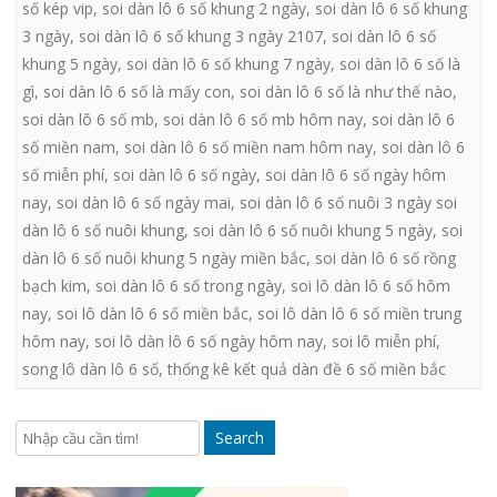
số kép vip
,
soi dàn lô 6 số khung 2 ngày
,
soi dàn lô 6 số khung
3 ngày
,
soi dàn lô 6 số khung 3 ngày 2107
,
soi dàn lô 6 số
khung 5 ngày
,
soi dàn lô 6 số khung 7 ngày
,
soi dàn lô 6 số là
gì
,
soi dàn lô 6 số là mấy con
,
soi dàn lô 6 số là như thế nào
,
soi dàn lô 6 số mb
,
soi dàn lô 6 số mb hôm nay
,
soi dàn lô 6
số miền nam
,
soi dàn lô 6 số miền nam hôm nay
,
soi dàn lô 6
số miễn phí
,
soi dàn lô 6 số ngày
,
soi dàn lô 6 số ngày hôm
nay
,
soi dàn lô 6 số ngày mai
,
soi dàn lô 6 số nuôi 3 ngày soi
dàn lô 6 số nuôi khung
,
soi dàn lô 6 số nuôi khung 5 ngày
,
soi
dàn lô 6 số nuôi khung 5 ngày miền bắc
,
soi dàn lô 6 số rồng
bạch kim
,
soi dàn lô 6 số trong ngày
,
soi lô dàn lô 6 số hôm
nay
,
soi lô dàn lô 6 số miền bắc
,
soi lô dàn lô 6 số miền trung
hôm nay
,
soi lô dàn lô 6 số ngày hôm nay
,
soi lô miễn phí
,
song lô dàn lô 6 số
,
thống kê kết quả dàn đề 6 số miền bắc
Search