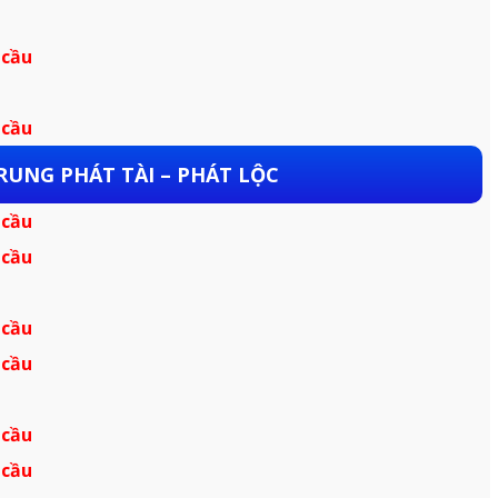
 cầu
 cầu
RUNG PHÁT TÀI – PHÁT LỘC
 cầu
 cầu
 cầu
 cầu
 cầu
 cầu