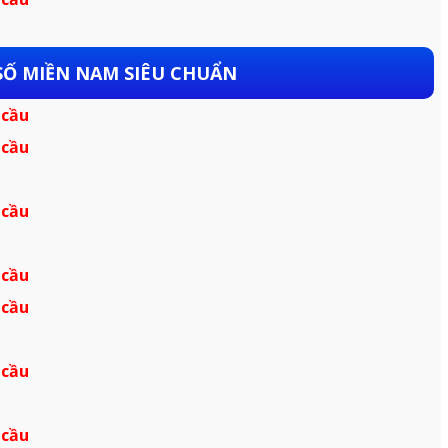
SỐ MIỀN NAM SIÊU CHUẨN
 cầu
 cầu
 cầu
 cầu
 cầu
 cầu
 cầu