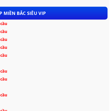
P MIỀN BẮC SIÊU VIP
 cầu
 cầu
 cầu
 cầu
 cầu
 cầu
 cầu
 cầu
 cầu