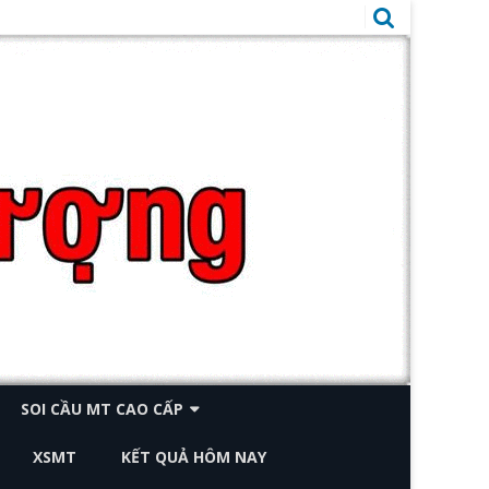
SOI CẦU MT CAO CẤP
SOI CẦU XS DỰ ĐOÁN BAO LÔ
XSMT
KẾT QUẢ HÔM NAY
MT VIP