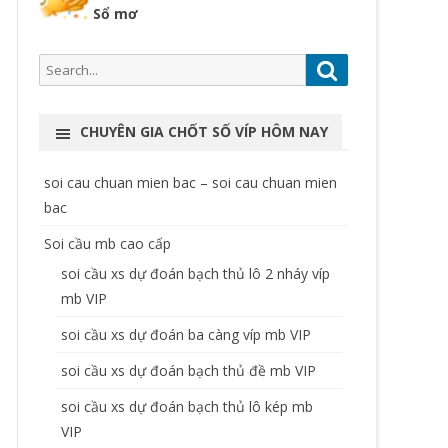
Sổ mơ
Search
Search
for:
CHUYÊN GIA CHỐT SỐ VÍP HÔM NAY
soi cau chuan mien bac – soi cau chuan mien
bac
Soi cầu mb cao cấp
soi cầu xs dự đoán bạch thủ lô 2 nháy víp
mb VIP
soi cầu xs dự đoán ba càng víp mb VIP
soi cầu xs dự đoán bạch thủ đề mb VIP
soi cầu xs dự đoán bạch thủ lô kép mb
VIP