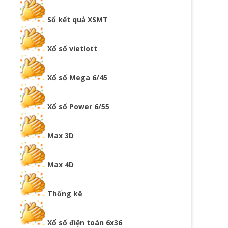
Sổ kết quả XSMT
Xổ số vietlott
Xổ số Mega 6/45
Xổ số Power 6/55
Max 3D
Max 4D
Thống kê
Xổ số điện toán 6x36