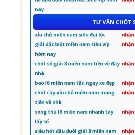
nay
TƯ VẤN CHỐT 
xỉu chủ miền nam siêu đại lộc
nhận
giải đặc biệt miền nam siêu víp
nhận
hôm nay
chốt số giải 8 miền nam tiền về đầy
nhận
nhà
bao lô miền nam tậu ngay xe đẹp
nhận
chốt cặp xỉu chủ miền nam mang
nhận
tiền về nhà
song thủ lô miền nam nhanh tay
nhận
lấy số
siêu hót đầu đuôi giải 8 miền nam
nhận