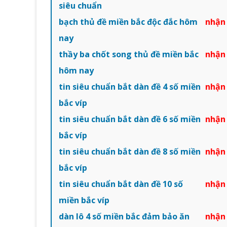
siêu chuẩn
SOI CẦU XS DỰ ĐOÁN SONG
THỦ LÔ MN VIP
bạch thủ đề miền bắc độc đắc hôm
nhận
nay
SOI CẦU XS DỰ ĐOÁN XÍU CHỦ
MN VIP
thầy ba chốt song thủ đề miền bắc
nhận
hôm nay
tin siêu chuẩn bắt dàn đề 4 số miền
nhận
bắc víp
tin siêu chuẩn bắt dàn đề 6 số miền
nhận
bắc víp
tin siêu chuẩn bắt dàn đề 8 số miền
nhận
bắc víp
tin siêu chuẩn bắt dàn đề 10 số
nhận
miền bắc víp
dàn lô 4 số miền bắc đảm bảo ăn
nhận