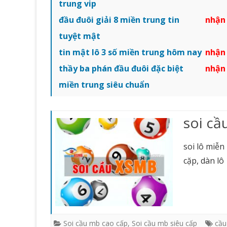
trung vip
đầu đuôi giải 8 miền trung tin
nhận
tuyệt mật
tin mật lô 3 số miền trung hôm nay
nhận
thầy ba phán đầu đuôi đặc biệt
nhận
miền trung siêu chuẩn
soi cầ
soi lô miễn
cặp, dàn lô 
Soi cầu mb cao cấp
,
Soi cầu mb siêu cấp
cầu