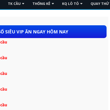
TK CẦU
THỐNG KÊ
KQ LÔ TÔ
QUAY THỬ
SOI CẦU XS DỰ ĐOÁN BA CÀNG
SOI CẦU XS DỰ ĐOÁN SONG
CẦU VỀ NHIỀU NHÁY (MB)
VÍP MB VIP
TK TỪ 00 ĐẾN 99
BẢNG LOTO MT
THỦ LÔ KÉP MB VIP
QUAY THỬ VI
N 123
CẦU VỀ CẢ CẶP (MB)
SOI CẦU XS DỰ ĐOÁN BẠCH
TẦN SUẤT XUẤT HIỆN
BẢNG LOTO MN
SOI CẦU XS DỰ ĐOÁN DÀN LÔ 8
QUAY THỬ X
THỦ ĐỀ MB VIP
CON MB VIP
Ố SIÊU VIP ĂN NGAY HÔM NAY
N 6×36
CẦU LẬT LIÊN TỤC (MB)
THỐNG KÊ TỔNG
BẢNG LOTO MB
QUAY THỬ X
SOI CẦU XS DỰ ĐOÁN BẠCH
SOI CẦU XS DỰ ĐOÁN ĐỀ ĐẦU
 cầu
CẦU BẠCH THỦ (MB)
THỐNG KÊ ĐẦU – ĐUÔI
QUAY THỬ X
THỦ LÔ KÉP MB VIP
ĐUÔI MB VIP
THỐNG KÊ ĐUÔI
SOI CẦU XS DỰ ĐOÁN BẠCH
SOI CẦU XS DỰ ĐOÁN LÔ XIÊN 
 cầu
THỦ LÔ MB VIP
MB VIP
THỐNG KÊ ĐẦU
SOI CẦU XS DỰ ĐOÁN CẶP 3
SOI CẦU XS DỰ ĐOÁN LÔ XIÊN 
 cầu
THỐNG KÊ LÔ KÉP
CÀNG VÍP MB VIP
MB VIP
THỐNG KÊ LÔ XIÊN
SOI CẦU XS DỰ ĐOÁN DÀN ĐỀ 4
SOI CẦU XS DỰ ĐOÁN LÔ XIÊN 
 cầu
CON MB VIP
THỐNG KÊ LÔ GAN
MB VIP
SOI CẦU XS DỰ ĐOÁN DÀN ĐỀ 6
THỐNG KÊ ĐẦU ĐUÔI
SOI CẦU XS DỰ ĐOÁN SONG
 cầu
CON MB VIP
THỦ LÔ MB VIP