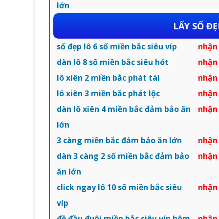
lớn
LẤY SỐ ĐẸ
số đẹp lô 6 số miền bắc siêu víp
nhận
dàn lô 8 số miền bắc siêu hót
nhận
lô xiên 2 miền bắc phát tài
nhận
lô xiên 3 miền bắc phát lộc
nhận
dàn lô xiên 4 miền bắc đảm bảo ăn
nhận
lớn
3 càng miền bắc đảm bảo ăn lớn
nhận
dàn 3 càng 2 số miền bắc đảm bảo
nhận
ăn lớn
click ngay lô 10 số miền bắc siêu
nhận
víp
đề đầu đuôi miền bắc siêu víp hôm
nhận