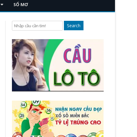
SỔ MƠ
SOI CẦU XS DỰ ĐOÁN CẶP XÍU
ETLOTT
CHỦ MT VIP
Search
SMT
SOI CẦU XS DỰ ĐOÁN ĐẶC BIỆT
MT VIP
SMN
SOI CẦU XS DỰ ĐOÁN GIẢI TÁM
SMB
MT VIP
2
SOI CẦU XS DỰ ĐOÁN LÔ 3 SỐ
MT VIP
3
SOI CẦU XS DỰ ĐOÁN SỚ ĐẦU
ĐUÔI GIẢI 8 MT VIP
4
SOI CẦU DỰ ĐOÁN SỚ ĐẦU
ĐUÔI GIẢI ĐẶC BIỆT MT VIP
SOI CẦU XS DỰ ĐOÁN XÍU CHỦ
MT VIP