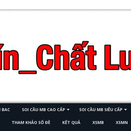
Skip
N BAC
SOI CẦU MB CAO CẤP
SOI CẦU MB SIÊU CẤP
to
content
THAM KHẢO SỐ ĐỀ
SOI CẦU XS DỰ ĐOÁN BẠCH
KẾT QUẢ
SOI CẦU XS DỰ ĐOÁN SONG
XSMB
XSMN
THỦ LÔ 2 NHÁY VÍP MB VIP
THỦ ĐỀ MB VIP