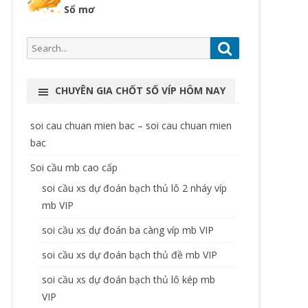
Sổ mơ
Search
Search
for:
CHUYÊN GIA CHỐT SỐ VÍP HÔM NAY
soi cau chuan mien bac – soi cau chuan mien
bac
Soi cầu mb cao cấp
soi cầu xs dự đoán bạch thủ lô 2 nháy víp
mb VIP
soi cầu xs dự đoán ba càng víp mb VIP
soi cầu xs dự đoán bạch thủ đề mb VIP
soi cầu xs dự đoán bạch thủ lô kép mb
VIP