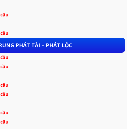
 cầu
 cầu
RUNG PHÁT TÀI – PHÁT LỘC
 cầu
 cầu
 cầu
 cầu
 cầu
 cầu