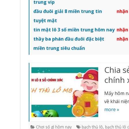
trung vip
đầu đuôi giải 8 miền trung tin
nhận
tuyệt mật
tin mật lô 3 số miền trung hôm nay
nhận
thầy ba phán đầu đuôi đặc biệt
nhận
miền trung siêu chuẩn
Chia s
chính 
Mấy hôm na
về khái niệ
more »
Chơi số gì hôm nay
bạch thủ lô
,
bạch thủ lô 