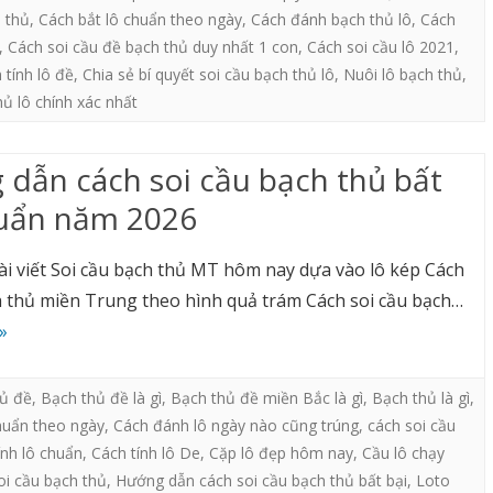
h thủ
,
Cách bắt lô chuẩn theo ngày
,
Cách đánh bạch thủ lô
,
Cách
,
Cách soi cầu đề bạch thủ duy nhất 1 con
,
Cách soi cầu lô 2021
,
 tính lô đề
,
Chia sẻ bí quyết soi cầu bạch thủ lô
,
Nuôi lô bạch thủ
,
hủ lô chính xác nhất
dẫn cách soi cầu bạch thủ bất
huẩn năm 2026
i viết Soi cầu bạch thủ MT hôm nay dựa vào lô kép Cách
h thủ miền Trung theo hình quả trám Cách soi cầu bạch…
»
ủ đề
,
Bạch thủ đề là gì
,
Bạch thủ đề miền Bắc là gì
,
Bạch thủ là gì
,
huẩn theo ngày
,
Cách đánh lô ngày nào cũng trúng
,
cách soi cầu
ính lô chuẩn
,
Cách tính lô De
,
Cặp lô đẹp hôm nay
,
Cầu lô chạy
i cầu bạch thủ
,
Hướng dẫn cách soi cầu bạch thủ bất bại
,
Loto