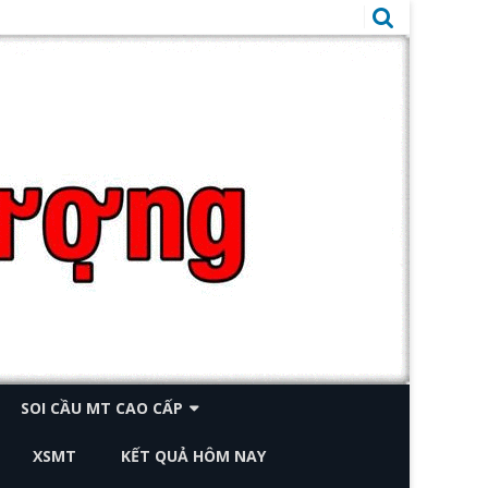
SOI CẦU MT CAO CẤP
SOI CẦU XS DỰ ĐOÁN BAO LÔ
XSMT
KẾT QUẢ HÔM NAY
MT VIP