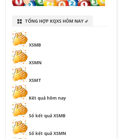
SOI CẦU XS DỰ ĐOÁN SONG
THỦ LÔ MT VIP
TỔNG HỢP KQXS HÔM NAY ⇙
XSMB
XSMN
XSMT
Kết quả hôm nay
Sổ kết quả XSMB
Sổ kết quả XSMN