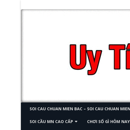
SOI CAU CHUAN MIEN BAC – SOI CAU CHUAN MIE
SOI CẦU MN CAO CẤP
CHƠI SỐ GÌ HÔM NAY