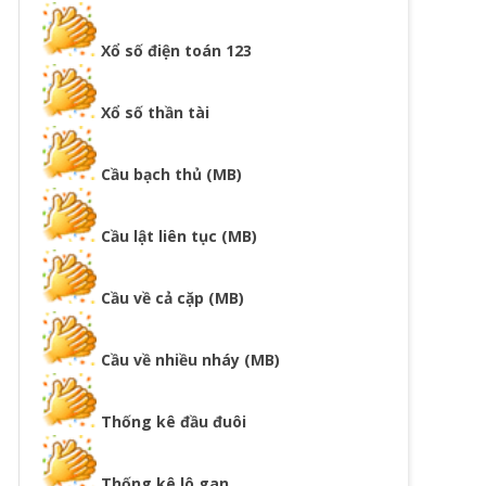
Xổ số điện toán 123
Xổ số thần tài
Cầu bạch thủ (MB)
Cầu lật liên tục (MB)
Cầu về cả cặp (MB)
Cầu về nhiều nháy (MB)
Thống kê đầu đuôi
Thống kê lô gan