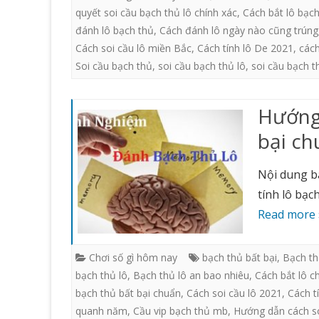
quyết soi cầu bạch thủ lô chính xác
,
Cách bắt lô bạc
đánh lô bạch thủ
,
Cách đánh lô ngày nào cũng trúng
Cách soi cầu lô miền Bắc
,
Cách tính lô De 2021
,
cách
Soi cầu bạch thủ
,
soi cầu bạch thủ lô
,
soi cầu bạch t
Hướng 
bại c
Nội dung bà
tính lô bạc
Read more 
Chơi số gì hôm nay
bạch thủ bất bại
,
Bạch th
bạch thủ lô
,
Bạch thủ lô an bao nhiêu
,
Cách bắt lô c
bạch thủ bất bại chuẩn
,
Cách soi cầu lô 2021
,
Cách t
quanh năm
,
Cầu vip bạch thủ mb
,
Hướng dẫn cách so