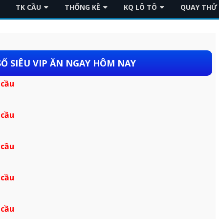
TK CẦU
THỐNG KÊ
KQ LÔ TÔ
QUAY THỬ
SOI CẦU XS DỰ ĐOÁN BA CÀNG
SOI CẦU XS DỰ ĐOÁN SONG
CẦU VỀ NHIỀU NHÁY (MB)
VÍP MB VIP
TK TỪ 00 ĐẾN 99
BẢNG LOTO MT
THỦ LÔ KÉP MB VIP
QUAY THỬ VI
N 123
CẦU VỀ CẢ CẶP (MB)
SOI CẦU XS DỰ ĐOÁN BẠCH
TẦN SUẤT XUẤT HIỆN
BẢNG LOTO MN
SOI CẦU XS DỰ ĐOÁN DÀN LÔ 8
QUAY THỬ X
THỦ ĐỀ MB VIP
CON MB VIP
Ố SIÊU VIP ĂN NGAY HÔM NAY
N 6×36
CẦU LẬT LIÊN TỤC (MB)
THỐNG KÊ TỔNG
BẢNG LOTO MB
QUAY THỬ X
SOI CẦU XS DỰ ĐOÁN BẠCH
SOI CẦU XS DỰ ĐOÁN ĐỀ ĐẦU
 cầu
CẦU BẠCH THỦ (MB)
THỐNG KÊ ĐẦU – ĐUÔI
QUAY THỬ X
THỦ LÔ KÉP MB VIP
ĐUÔI MB VIP
THỐNG KÊ ĐUÔI
SOI CẦU XS DỰ ĐOÁN BẠCH
SOI CẦU XS DỰ ĐOÁN LÔ XIÊN 
 cầu
THỦ LÔ MB VIP
MB VIP
THỐNG KÊ ĐẦU
SOI CẦU XS DỰ ĐOÁN CẶP 3
SOI CẦU XS DỰ ĐOÁN LÔ XIÊN 
 cầu
THỐNG KÊ LÔ KÉP
CÀNG VÍP MB VIP
MB VIP
THỐNG KÊ LÔ XIÊN
SOI CẦU XS DỰ ĐOÁN DÀN ĐỀ 4
SOI CẦU XS DỰ ĐOÁN LÔ XIÊN 
 cầu
CON MB VIP
THỐNG KÊ LÔ GAN
MB VIP
SOI CẦU XS DỰ ĐOÁN DÀN ĐỀ 6
THỐNG KÊ ĐẦU ĐUÔI
SOI CẦU XS DỰ ĐOÁN SONG
 cầu
CON MB VIP
THỦ LÔ MB VIP