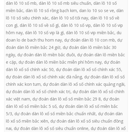
dàn lô 10 số mb
,
dàn lô 10 số mb siêu chuẩn
,
dàn lô 10 số
miền bắc
,
dàn lô 10 số rồng bạch kim
,
dan lo 10 so se ve
,
dàn
lô 10 số siêu chính xác
,
dàn lô 10 số tối nay
,
dàn lô 10 số về
con gì
,
dàn lô 10 số về số gì
,
dàn lô 10 số vip
,
dàn lô 10 số vip
hôm nay
,
dàn lô 10 số vip là gì
,
dàn lô 10 số vip miền bắc
,
du
doan lo de bach thu hom nay
,
dự đoán dàn lô 10 con mb
,
dự
đoán dàn lô miền bắc 24 giờ
,
dự đoán dàn lô miền bắc 30
ngày
,
dự đoán dàn lô miền bắc đuôi
,
dự đoán dàn lô miền bắc
e cặp
,
dự đoán dàn lô miền bắc miễn phí hôm nay
,
dự đoán
dàn lô xổ số chính xác 50
,
dự đoán dàn lô xổ số chính xác 55
,
dự đoán dàn lô xổ số chính xác đà nẵng
,
dự đoán dàn lô xổ số
chính xác kon tum
,
dự đoán dàn lô xổ số chính xác quảng ngãi
,
dự đoán dàn lô xổ số chính xác trị
,
dự đoán dàn lô xổ số chính
xác việt nam
,
dự đoán dàn lô xổ số miền bắc 29 8
,
dự đoán
dàn lô xổ số miền bắc 5 số
,
dự đoán dàn lô xổ số miền bắc
5/3
,
dự đoán dàn lô xổ số miền bắc chuẩn nhất
,
dự đoán dàn
lô xổ số miền bắc xiên
,
dự đoán dàn lô xổ số siêu chuẩn đồng
nai
,
dự đoán dàn lô xổ số siêu chuẩn online
,
dự đoán dàn lô xổ