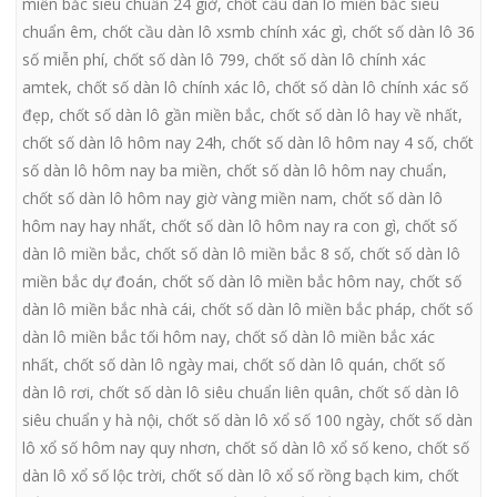
miền bắc siêu chuẩn 24 giờ
,
chốt cầu dàn lô miền bắc siêu
chuẩn êm
,
chốt cầu dàn lô xsmb chính xác gì
,
chốt số dàn lô 36
số miễn phí
,
chốt số dàn lô 799
,
chốt số dàn lô chính xác
amtek
,
chốt số dàn lô chính xác lô
,
chốt số dàn lô chính xác số
đẹp
,
chốt số dàn lô gần miền bắc
,
chốt số dàn lô hay về nhất
,
chốt số dàn lô hôm nay 24h
,
chốt số dàn lô hôm nay 4 số
,
chốt
số dàn lô hôm nay ba miền
,
chốt số dàn lô hôm nay chuẩn
,
chốt số dàn lô hôm nay giờ vàng miền nam
,
chốt số dàn lô
hôm nay hay nhất
,
chốt số dàn lô hôm nay ra con gì
,
chốt số
dàn lô miền bắc
,
chốt số dàn lô miền bắc 8 số
,
chốt số dàn lô
miền bắc dự đoán
,
chốt số dàn lô miền bắc hôm nay
,
chốt số
dàn lô miền bắc nhà cái
,
chốt số dàn lô miền bắc pháp
,
chốt số
dàn lô miền bắc tối hôm nay
,
chốt số dàn lô miền bắc xác
nhất
,
chốt số dàn lô ngày mai
,
chốt số dàn lô quán
,
chốt số
dàn lô rơi
,
chốt số dàn lô siêu chuẩn liên quân
,
chốt số dàn lô
siêu chuẩn y hà nội
,
chốt số dàn lô xổ số 100 ngày
,
chốt số dàn
lô xổ số hôm nay quy nhơn
,
chốt số dàn lô xổ số keno
,
chốt số
dàn lô xổ số lộc trời
,
chốt số dàn lô xổ số rồng bạch kim
,
chốt