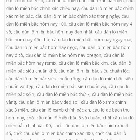
bắc chính xác 4 số
,
cầu dàn lô miền bắc chính xác ba miền
,
cầu
dàn lô miền bắc chính xác chiều nay
,
cầu dàn lô miền bắc chính
xác miền bắc
,
cầu dàn lô miền bắc chính xác trong ngày
,
cầu
dàn lô miền bắc hôm nay 100
,
cầu dàn lô miền bắc hôm nay 4
số
,
cầu dàn lô miền bắc hôm nay đẹp nhất
,
cầu dàn lô miền
bắc hôm nay độc thủ
,
cầu dàn lô miền bắc hôm nay ngày mai
,
cầu dàn lô miền bắc hôm nay ngọc
,
cầu dàn lô miền bắc hôm
nay ô tô
,
cầu dàn lô miền bắc hôm nay oregon
,
cầu dàn lô
miền bắc hôm nay remix
,
cầu dàn lô miền bắc kim
,
cầu dàn lô
miền bắc siêu chuẩn khổ
,
cầu dàn lô miền bắc siêu chuẩn lộc
,
cầu dàn lô miền bắc siêu chuẩn rông
,
cầu dàn lô miền bắc siêu
chuẩn và đẹp
,
cầu dàn lô miền bắc siêu chuẩn víp
,
cầu dàn lô
miền bắc số 1
,
cầu dàn lô miền bắc thứ 7
,
cầu dàn lô miền bắc
vàng
,
cầu dàn lô miền bắc video soi
,
cầu dàn lô xsmb chính
xác 3 miền
,
cầu dàn lô xsmb chính xác an
,
cau lo de bach thu
hom nay
,
chốt cầu dàn lô miền bắc 6 số chuẩn
,
chốt cầu dàn lô
miền bắc chính xác 00
,
chốt cầu dàn lô miền bắc chính xác 4
số
,
chốt cầu dàn lô miền bắc chính xác 400
,
chốt cầu dàn lô