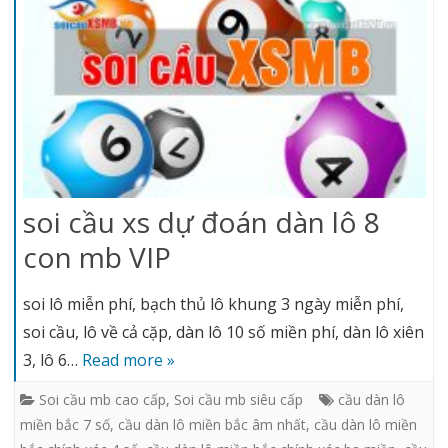
soi cầu xs dự đoán dàn lô 8
con mb VIP
soi lô miễn phí, bạch thủ lô khung 3 ngày miễn phí,
soi cầu, lô về cả cặp, dàn lô 10 số miền phí, dàn lô xiên
3, lô 6…
Read more »
Soi cầu mb cao cấp
,
Soi cầu mb siêu cấp
cầu dàn lô
miền bắc 7 số
,
cầu dàn lô miền bắc âm nhất
,
cầu dàn lô miền