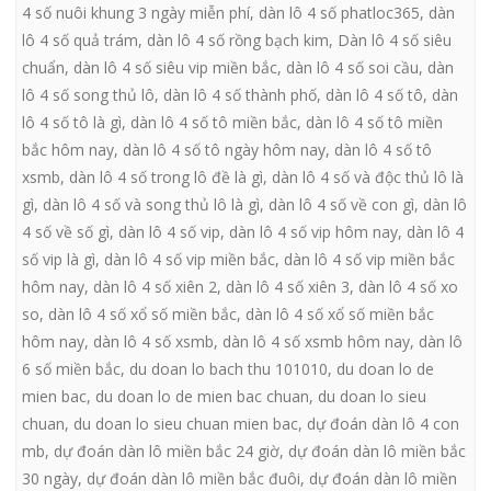
4 số nuôi khung 3 ngày miễn phí
,
dàn lô 4 số phatloc365
,
dàn
lô 4 số quả trám
,
dàn lô 4 số rồng bạch kim
,
Dàn lô 4 số siêu
chuẩn
,
dàn lô 4 số siêu vip miền bắc
,
dàn lô 4 số soi cầu
,
dàn
lô 4 số song thủ lô
,
dàn lô 4 số thành phố
,
dàn lô 4 số tô
,
dàn
lô 4 số tô là gì
,
dàn lô 4 số tô miền bắc
,
dàn lô 4 số tô miền
bắc hôm nay
,
dàn lô 4 số tô ngày hôm nay
,
dàn lô 4 số tô
xsmb
,
dàn lô 4 số trong lô đề là gì
,
dàn lô 4 số và độc thủ lô là
gì
,
dàn lô 4 số và song thủ lô là gì
,
dàn lô 4 số về con gì
,
dàn lô
4 số về số gì
,
dàn lô 4 số vip
,
dàn lô 4 số vip hôm nay
,
dàn lô 4
số vip là gì
,
dàn lô 4 số vip miền bắc
,
dàn lô 4 số vip miền bắc
hôm nay
,
dàn lô 4 số xiên 2
,
dàn lô 4 số xiên 3
,
dàn lô 4 số xo
so
,
dàn lô 4 số xổ số miền bắc
,
dàn lô 4 số xổ số miền bắc
hôm nay
,
dàn lô 4 số xsmb
,
dàn lô 4 số xsmb hôm nay
,
dàn lô
6 số miền bắc
,
du doan lo bach thu 101010
,
du doan lo de
mien bac
,
du doan lo de mien bac chuan
,
du doan lo sieu
chuan
,
du doan lo sieu chuan mien bac
,
dự đoán dàn lô 4 con
mb
,
dự đoán dàn lô miền bắc 24 giờ
,
dự đoán dàn lô miền bắc
30 ngày
,
dự đoán dàn lô miền bắc đuôi
,
dự đoán dàn lô miền