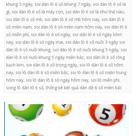
khung 5 ngày
,
soi dàn lô 6 số khung 7 ngày
,
soi dàn lô 6 số là
gì
,
soi dàn lô 6 số là mấy con
,
soi dàn lô 6 số là như thế nào
,
soi dàn lô 6 số mb
,
soi dàn lô 6 số mb hôm nay
,
soi dàn lô 6
số miền nam
,
soi dàn lô 6 số miền nam hôm nay
,
soi dàn lô 6
số miễn phí
,
soi dàn lô 6 số ngày
,
soi dàn lô 6 số ngày hôm
nay
,
soi dàn lô 6 số ngày mai
,
soi dàn lô 6 số nuôi 3 ngày soi
dàn lô 6 số nuôi khung
,
soi dàn lô 6 số nuôi khung 5 ngày
,
soi
dàn lô 6 số nuôi khung 5 ngày miền bắc
,
soi dàn lô 6 số rồng
bạch kim
,
soi dàn lô 6 số trong ngày
,
soi lô dàn lô 6 số hôm
nay
,
soi lô dàn lô 6 số miền bắc
,
soi lô dàn lô 6 số miền trung
hôm nay
,
soi lô dàn lô 6 số ngày hôm nay
,
soi lô miễn phí
,
song lô dàn lô 6 số
,
thống kê kết quả dàn đề 6 số miền bắc