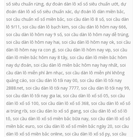
số siêu chuẩn rừng
,
dự đoán dàn lô xổ số siêu chuẩn ướt
,
dự
đoán dàn lô xổ số siêu chuẩn xác
,
dự đoán lô dàn miền bắc
,
soi cầu chuẩn xổ số miền bắc
,
soi cầu dàn lô 8 số
,
soi cầu dàn
lô 9/11
,
soi cầu dàn lô bạch kim
,
soi cầu dàn lô hôm nay 666
,
soi cầu dàn lô hôm nay 9 số
,
soi cầu dàn lô hôm nay dễ trúng
,
soi cầu dàn lô hôm nay hai
,
soi cầu dàn lô hôm nay ok
,
soi cầu
dàn lô hôm nay ra con gì
,
soi cầu dàn lô hôm nay vip
,
soi cầu
dàn lô miền bắc hôm nay 8 tây
,
soi cầu dàn lô miền bắc hôm
nay dự đoán
,
soi cầu dàn lô miền bắc hôm nay hay nhất
,
soi
cầu dàn lô miễn phí âm nhạc
,
soi cầu dàn lô miễn phí không
quảng cáo
,
soi cầu dàn lô tối nay 00
,
soi cầu dàn lô tối nay
2888.net
,
soi cầu dàn lô tối nay 7777
,
soi cầu dàn lô tối nay 99
,
soi cầu dàn lô tối nay gia lai
,
soi cầu dàn lô xổ số 05
,
soi cầu
dàn lô xổ số 100
,
soi cầu dàn lô xổ số 368
,
soi cầu dàn lô xổ số
ai trúng rồi
,
soi cầu dàn lo xổ số giang
,
soi cầu dàn lô xổ số lô
tô
,
soi cầu dàn lô xổ số miền bắc bữa nay
,
soi cầu dàn lô xổ số
miền bắc euro
,
soi cầu dàn lô xổ số miền bắc ngày 20
,
soi cầu
dàn lô xổ số miền bắc online
,
soi cầu dàn lô xổ số py
,
soi cầu