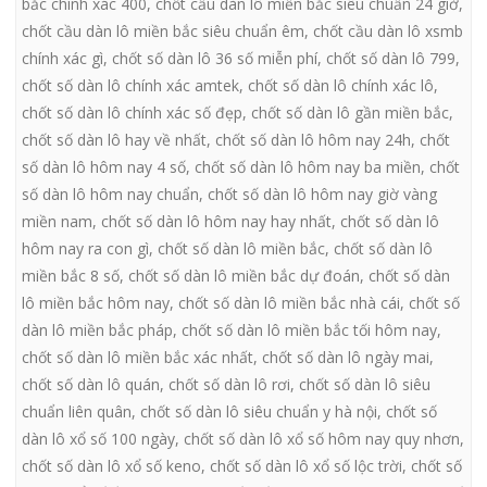
bắc chính xác 400
,
chốt cầu dàn lô miền bắc siêu chuẩn 24 giờ
,
chốt cầu dàn lô miền bắc siêu chuẩn êm
,
chốt cầu dàn lô xsmb
chính xác gì
,
chốt số dàn lô 36 số miễn phí
,
chốt số dàn lô 799
,
chốt số dàn lô chính xác amtek
,
chốt số dàn lô chính xác lô
,
chốt số dàn lô chính xác số đẹp
,
chốt số dàn lô gần miền bắc
,
chốt số dàn lô hay về nhất
,
chốt số dàn lô hôm nay 24h
,
chốt
số dàn lô hôm nay 4 số
,
chốt số dàn lô hôm nay ba miền
,
chốt
số dàn lô hôm nay chuẩn
,
chốt số dàn lô hôm nay giờ vàng
miền nam
,
chốt số dàn lô hôm nay hay nhất
,
chốt số dàn lô
hôm nay ra con gì
,
chốt số dàn lô miền bắc
,
chốt số dàn lô
miền bắc 8 số
,
chốt số dàn lô miền bắc dự đoán
,
chốt số dàn
lô miền bắc hôm nay
,
chốt số dàn lô miền bắc nhà cái
,
chốt số
dàn lô miền bắc pháp
,
chốt số dàn lô miền bắc tối hôm nay
,
chốt số dàn lô miền bắc xác nhất
,
chốt số dàn lô ngày mai
,
chốt số dàn lô quán
,
chốt số dàn lô rơi
,
chốt số dàn lô siêu
chuẩn liên quân
,
chốt số dàn lô siêu chuẩn y hà nội
,
chốt số
dàn lô xổ số 100 ngày
,
chốt số dàn lô xổ số hôm nay quy nhơn
,
chốt số dàn lô xổ số keno
,
chốt số dàn lô xổ số lộc trời
,
chốt số