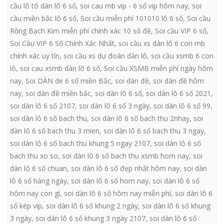
cầu lô tô dàn lô 6 số
,
soi cau mb vip - 6 số vip hôm nay
,
soi
cầu miền bắc lô 6 số
,
Soi cầu miễn phí 101010 lô 6 số
,
Soi cầu
Rồng Bạch Kim miễn phí chính xác 10 số đề
,
Soi cầu VIP 6 số
,
Soi Cầu VIP 6 Số Chính Xác Nhất
,
soi cầu xs dàn lô 6 con mb
chính xác uy tín
,
soi cầu xs dự đoán dàn lô
,
soi cầu xsmb 6 con
lô
,
soi cau xsmb dàn lô 6 số
,
Soi cầu XSMB miễn phí ngày hôm
nay
,
Soi DÀN de 6 số miền Bắc
,
soi dàn đề
,
soi dàn đề hôm
nay
,
soi dàn đề miền bắc
,
soi dàn lô 6 số
,
soi dàn lô 6 số 2021
,
soi dàn lô 6 số 2107
,
soi dàn lô 6 số 3 ngày
,
soi dàn lô 6 số 99
,
soi dàn lô 6 số bach thu
,
soi dàn lô 6 số bach thu 2nhay
,
soi
dàn lô 6 số bach thu 3 mien
,
soi dàn lô 6 số bach thu 3 ngay
,
soi dàn lô 6 số bach thu khung 5 ngay 2107
,
soi dàn lô 6 số
bach thu xo so
,
soi dàn lô 6 số bach thu xsmb hom nay
,
soi
dàn lô 6 số chuan
,
soi dàn lô 6 số đẹp nhất hôm nay
,
soi dàn
lô 6 số hàng ngày
,
soi dàn lô 6 số hom nay
,
soi dàn lô 6 số
hôm nay con gì
,
soi dàn lô 6 số hôm nay miễn phí
,
soi dàn lô 6
số kép vip
,
soi dàn lô 6 số khung 2 ngày
,
soi dàn lô 6 số khung
3 ngày
,
soi dàn lô 6 số khung 3 ngày 2107
,
soi dàn lô 6 số