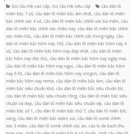
Soi cầu mb cao cấp
,
Soi cầu mb siêu cấp
cầu dàn lô
miền bắc 7 số
,
cầu dàn lô miền bắc âm nhất
,
cầu dàn lô miền
bắc chính xác 4 số
,
cầu dàn lô miền bắc chính xác ba miền
,
cầu
dàn lô miền bắc chính xác chiều nay
,
cầu dàn lô miền bắc chính
xác miền bắc
,
cầu dàn lô miền bắc chính xác trong ngày
,
cầu
dàn lô miền bắc hôm nay 100
,
cầu dàn lô miền bắc hôm nay 4
số
,
cầu dàn lô miền bắc hôm nay đẹp nhất
,
cầu dàn lô miền
bắc hôm nay độc thủ
,
cầu dàn lô miền bắc hôm nay ngày mai
,
cầu dàn lô miền bắc hôm nay ngọc
,
cầu dàn lô miền bắc hôm
nay ô tô
,
cầu dàn lô miền bắc hôm nay oregon
,
cầu dàn lô
miền bắc hôm nay remix
,
cầu dàn lô miền bắc kim
,
cầu dàn lô
miền bắc siêu chuẩn khổ
,
cầu dàn lô miền bắc siêu chuẩn lộc
,
cầu dàn lô miền bắc siêu chuẩn rông
,
cầu dàn lô miền bắc siêu
chuẩn và đẹp
,
cầu dàn lô miền bắc siêu chuẩn víp
,
cầu dàn lô
miền bắc số 1
,
cầu dàn lô miền bắc thứ 7
,
cầu dàn lô miền bắc
vàng
,
cầu dàn lô miền bắc video soi
,
cầu dàn lô xsmb chính
xác 3 miền
,
cầu dàn lô xsmb chính xác an
,
cau lo de bach thu
hom nay
,
chốt cầu dàn lô miền bắc 6 số chuẩn
,
chốt cầu dàn lô