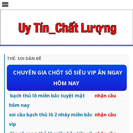
Skip
to
content
THẺ:
SOI DÀN ĐỀ
CHUYÊN GIA CHỐT SỐ SIÊU VIP ĂN NGAY
HÔM NAY
bạch thủ lô miền bắc tuyệt mật
nhận cầu
hôm nay
soi cầu bạch thủ lô 2 nháy miền bắc
nhận cầu
víp