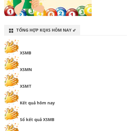
TỔNG HỢP KQXS HÔM NAY ⇙
XSMB
XSMN
XSMT
Kết quả hôm nay
Sổ kết quả XSMB