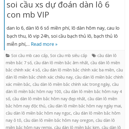
soi cầu xs dự đoán dàn lô 6
con mb VIP
dan lo 6, dàn lô 6 số miền phí, lô dàn hôm nay, cau lo
bạch thu, lô vip 24h, soi cầu bạch thủ lô, bạch thủ lô
miễn phí,…
Read more »
Soi cầu mb cao cấp
,
Soi cầu mb siêu cấp
cầu dàn lô
miền bắc 7 số
,
cầu dàn lô miền bắc âm nhất
,
cầu dàn lô miền
bắc chính xác 4 số
,
cầu dàn lô miền bắc chính xác ba miền
,
cầu
dàn lô miền bắc chính xác chiều nay
,
cầu dàn lô miền bắc chính
xác miền bắc
,
cầu dàn lô miền bắc chính xác trong ngày
,
cầu
dàn lô miền bắc hôm nay 100
,
cầu dàn lô miền bắc hôm nay 4
số
,
cầu dàn lô miền bắc hôm nay đẹp nhất
,
cầu dàn lô miền
bắc hôm nay độc thủ
,
cầu dàn lô miền bắc hôm nay ngày mai
,
cầu dàn lô miền bắc hôm nay ngọc
,
cầu dàn lô miền bắc hôm
nay ô tô
,
cầu dàn lô miền bắc hôm nay oregon
,
cầu dàn lô
miền bắc hôm nay remix
,
cầu dàn lô miền bắc kim
,
cầu dàn lô