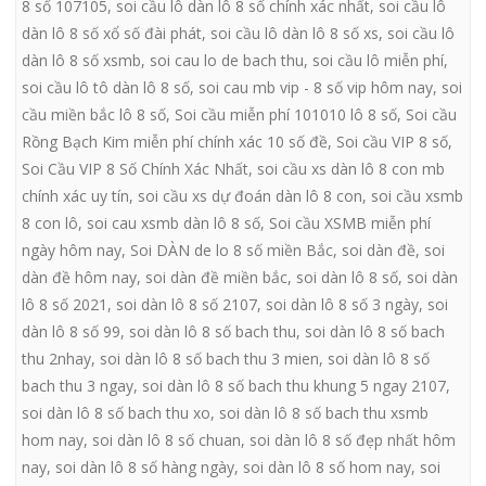
8 số 107105
,
soi cầu lô dàn lô 8 số chính xác nhất
,
soi cầu lô
dàn lô 8 số xổ số đài phát
,
soi cầu lô dàn lô 8 số xs
,
soi cầu lô
dàn lô 8 số xsmb
,
soi cau lo de bach thu
,
soi cầu lô miễn phí
,
soi cầu lô tô dàn lô 8 số
,
soi cau mb vip - 8 số vip hôm nay
,
soi
cầu miền bắc lô 8 số
,
Soi cầu miễn phí 101010 lô 8 số
,
Soi cầu
Rồng Bạch Kim miễn phí chính xác 10 số đề
,
Soi cầu VIP 8 số
,
Soi Cầu VIP 8 Số Chính Xác Nhất
,
soi cầu xs dàn lô 8 con mb
chính xác uy tín
,
soi cầu xs dự đoán dàn lô 8 con
,
soi cầu xsmb
8 con lô
,
soi cau xsmb dàn lô 8 số
,
Soi cầu XSMB miễn phí
ngày hôm nay
,
Soi DÀN de lo 8 số miền Bắc
,
soi dàn đề
,
soi
dàn đề hôm nay
,
soi dàn đề miền bắc
,
soi dàn lô 8 số
,
soi dàn
lô 8 số 2021
,
soi dàn lô 8 số 2107
,
soi dàn lô 8 số 3 ngày
,
soi
dàn lô 8 số 99
,
soi dàn lô 8 số bach thu
,
soi dàn lô 8 số bach
thu 2nhay
,
soi dàn lô 8 số bach thu 3 mien
,
soi dàn lô 8 số
bach thu 3 ngay
,
soi dàn lô 8 số bach thu khung 5 ngay 2107
,
soi dàn lô 8 số bach thu xo
,
soi dàn lô 8 số bach thu xsmb
hom nay
,
soi dàn lô 8 số chuan
,
soi dàn lô 8 số đẹp nhất hôm
nay
,
soi dàn lô 8 số hàng ngày
,
soi dàn lô 8 số hom nay
,
soi