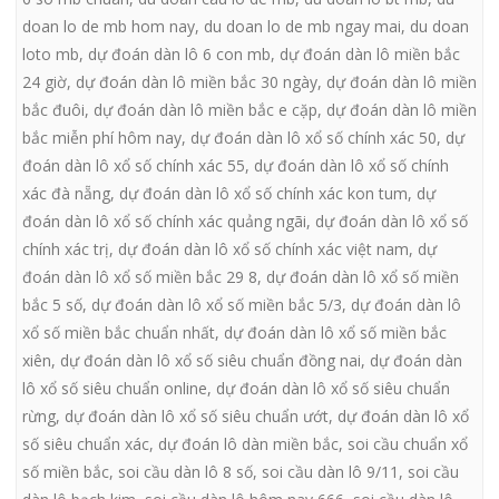
doan lo de mb hom nay
,
du doan lo de mb ngay mai
,
du doan
loto mb
,
dự đoán dàn lô 6 con mb
,
dự đoán dàn lô miền bắc
24 giờ
,
dự đoán dàn lô miền bắc 30 ngày
,
dự đoán dàn lô miền
bắc đuôi
,
dự đoán dàn lô miền bắc e cặp
,
dự đoán dàn lô miền
bắc miễn phí hôm nay
,
dự đoán dàn lô xổ số chính xác 50
,
dự
đoán dàn lô xổ số chính xác 55
,
dự đoán dàn lô xổ số chính
xác đà nẵng
,
dự đoán dàn lô xổ số chính xác kon tum
,
dự
đoán dàn lô xổ số chính xác quảng ngãi
,
dự đoán dàn lô xổ số
chính xác trị
,
dự đoán dàn lô xổ số chính xác việt nam
,
dự
đoán dàn lô xổ số miền bắc 29 8
,
dự đoán dàn lô xổ số miền
bắc 5 số
,
dự đoán dàn lô xổ số miền bắc 5/3
,
dự đoán dàn lô
xổ số miền bắc chuẩn nhất
,
dự đoán dàn lô xổ số miền bắc
xiên
,
dự đoán dàn lô xổ số siêu chuẩn đồng nai
,
dự đoán dàn
lô xổ số siêu chuẩn online
,
dự đoán dàn lô xổ số siêu chuẩn
rừng
,
dự đoán dàn lô xổ số siêu chuẩn ướt
,
dự đoán dàn lô xổ
số siêu chuẩn xác
,
dự đoán lô dàn miền bắc
,
soi cầu chuẩn xổ
số miền bắc
,
soi cầu dàn lô 8 số
,
soi cầu dàn lô 9/11
,
soi cầu