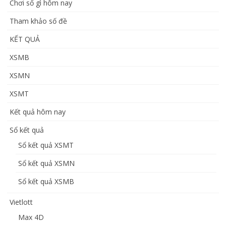
Chơi số gì hôm nay
Tham khảo số đề
KẾT QUẢ
XSMB
XSMN
XSMT
Kết quả hôm nay
Sổ kết quả
Sổ kết quả XSMT
Sổ kết quả XSMN
Sổ kết quả XSMB
Vietlott
Max 4D