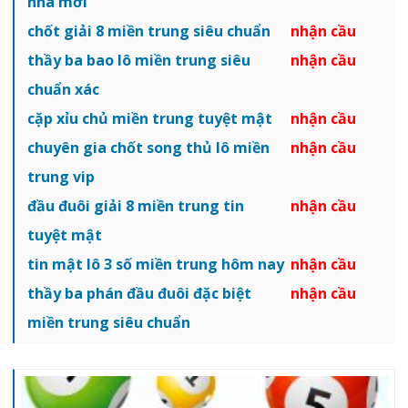
nhà mới
chốt giải 8 miền trung siêu chuẩn
nhận cầu
thầy ba bao lô miền trung siêu
nhận cầu
chuẩn xác
cặp xỉu chủ miền trung tuyệt mật
nhận cầu
chuyên gia chốt song thủ lô miền
nhận cầu
trung vip
đầu đuôi giải 8 miền trung tin
nhận cầu
tuyệt mật
tin mật lô 3 số miền trung hôm nay
nhận cầu
thầy ba phán đầu đuôi đặc biệt
nhận cầu
miền trung siêu chuẩn