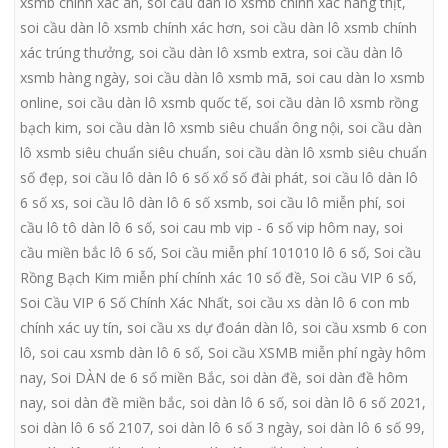
xsmb chính xác an
,
soi cầu dàn lô xsmb chính xác hàng thịt
,
soi cầu dàn lô xsmb chính xác hơn
,
soi cầu dàn lô xsmb chính
xác trúng thưởng
,
soi cầu dàn lô xsmb extra
,
soi cầu dàn lô
xsmb hàng ngày
,
soi cầu dàn lô xsmb mã
,
soi cau dàn lo xsmb
online
,
soi cầu dàn lô xsmb quốc tế
,
soi cầu dàn lô xsmb rồng
bạch kim
,
soi cầu dàn lô xsmb siêu chuẩn ông nội
,
soi cầu dàn
lô xsmb siêu chuẩn siêu chuẩn
,
soi cầu dàn lô xsmb siêu chuẩn
số đẹp
,
soi cầu lô dàn lô 6 số xổ số đài phát
,
soi cầu lô dàn lô
6 số xs
,
soi cầu lô dàn lô 6 số xsmb
,
soi cầu lô miễn phí
,
soi
cầu lô tô dàn lô 6 số
,
soi cau mb vip - 6 số vip hôm nay
,
soi
cầu miền bắc lô 6 số
,
Soi cầu miễn phí 101010 lô 6 số
,
Soi cầu
Rồng Bạch Kim miễn phí chính xác 10 số đề
,
Soi cầu VIP 6 số
,
Soi Cầu VIP 6 Số Chính Xác Nhất
,
soi cầu xs dàn lô 6 con mb
chính xác uy tín
,
soi cầu xs dự đoán dàn lô
,
soi cầu xsmb 6 con
lô
,
soi cau xsmb dàn lô 6 số
,
Soi cầu XSMB miễn phí ngày hôm
nay
,
Soi DÀN de 6 số miền Bắc
,
soi dàn đề
,
soi dàn đề hôm
nay
,
soi dàn đề miền bắc
,
soi dàn lô 6 số
,
soi dàn lô 6 số 2021
,
soi dàn lô 6 số 2107
,
soi dàn lô 6 số 3 ngày
,
soi dàn lô 6 số 99
,