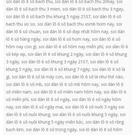
soi dàn lô 6 số bach thu
,
soi dàn lô 6 số bach thu 2nhay
,
soi
dàn lô 6 số bach thu 3 mien
,
soi dàn lô 6 số bach thu 3 ngay
,
soi dàn lô 6 số bach thu khung 5 ngay 2107
,
soi dàn lô 6 số
bach thu xo so
,
soi dàn lô 6 số bach thu xsmb hom nay
,
soi
dàn lô 6 số chuan
,
soi dàn lô 6 số đẹp nhất hôm nay
,
soi dàn
lô 6 số hàng ngày
,
soi dàn lô 6 số hom nay
,
soi dàn lô 6 số
hôm nay con gì
,
soi dàn lô 6 số hôm nay miễn phí
,
soi dàn lô 6
số kép vip
,
soi dàn lô 6 số khung 2 ngày
,
soi dàn lô 6 số khung
3 ngày
,
soi dàn lô 6 số khung 3 ngày 2107
,
soi dàn lô 6 số
khung 5 ngày
,
soi dàn lô 6 số khung 7 ngày
,
soi dàn lô 6 số là
gì
,
soi dàn lô 6 số là mấy con
,
soi dàn lô 6 số là như thế nào
,
soi dàn lô 6 số mb
,
soi dàn lô 6 số mb hôm nay
,
soi dàn lô 6
số miền nam
,
soi dàn lô 6 số miền nam hôm nay
,
soi dàn lô 6
số miễn phí
,
soi dàn lô 6 số ngày
,
soi dàn lô 6 số ngày hôm
nay
,
soi dàn lô 6 số ngày mai
,
soi dàn lô 6 số nuôi 3 ngày soi
dàn lô 6 số nuôi khung
,
soi dàn lô 6 số nuôi khung 5 ngày
,
soi
dàn lô 6 số nuôi khung 5 ngày miền bắc
,
soi dàn lô 6 số rồng
bạch kim
,
soi dàn lô 6 số trong ngày
,
soi lô dàn lô 6 số hôm