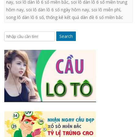
nay
,
soi lô dàn lô 6 số miền bắc
,
soi lô dàn lô 6 số miền trung
hôm nay
,
soi lô dàn lô 6 số ngày hôm nay
,
soi lô miễn phí
,
song lô dàn lô 6 số
,
thống kê kết quả dàn đề 6 số miền bắc
Search