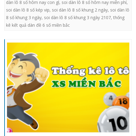
dàn lô 8 số hôm nay con gì
,
soi dàn lô 8 số hôm nay miễn phí
,
soi dàn lô 8 số kép vip
,
soi dàn lô 8 số khung 2 ngày
,
soi dàn lô
8 số khung 3 ngày
,
soi dàn lô 8 số khung 3 ngày 2107
,
thống
kê kết quả dàn đề 6 số miền bắc