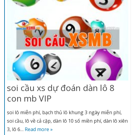
soi cầu xs dự đoán dàn lô 8
con mb VIP
soi lô miễn phí, bạch thủ lô khung 3 ngày miễn phí,
soi cầu, lô về cả cặp, dàn lô 10 số miền phí, dàn lô xiên
3, lô 6…
Read more »