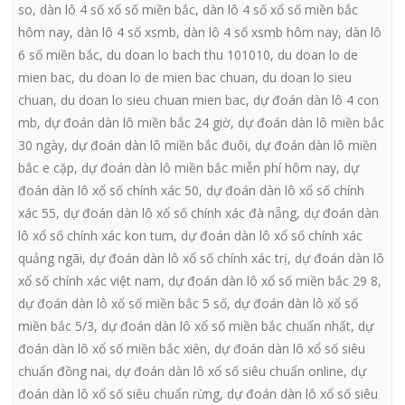
so
,
dàn lô 4 số xổ số miền bắc
,
dàn lô 4 số xổ số miền bắc
hôm nay
,
dàn lô 4 số xsmb
,
dàn lô 4 số xsmb hôm nay
,
dàn lô
6 số miền bắc
,
du doan lo bach thu 101010
,
du doan lo de
mien bac
,
du doan lo de mien bac chuan
,
du doan lo sieu
chuan
,
du doan lo sieu chuan mien bac
,
dự đoán dàn lô 4 con
mb
,
dự đoán dàn lô miền bắc 24 giờ
,
dự đoán dàn lô miền bắc
30 ngày
,
dự đoán dàn lô miền bắc đuôi
,
dự đoán dàn lô miền
bắc e cặp
,
dự đoán dàn lô miền bắc miễn phí hôm nay
,
dự
đoán dàn lô xổ số chính xác 50
,
dự đoán dàn lô xổ số chính
xác 55
,
dự đoán dàn lô xổ số chính xác đà nẵng
,
dự đoán dàn
lô xổ số chính xác kon tum
,
dự đoán dàn lô xổ số chính xác
quảng ngãi
,
dự đoán dàn lô xổ số chính xác trị
,
dự đoán dàn lô
xổ số chính xác việt nam
,
dự đoán dàn lô xổ số miền bắc 29 8
,
dự đoán dàn lô xổ số miền bắc 5 số
,
dự đoán dàn lô xổ số
miền bắc 5/3
,
dự đoán dàn lô xổ số miền bắc chuẩn nhất
,
dự
đoán dàn lô xổ số miền bắc xiên
,
dự đoán dàn lô xổ số siêu
chuẩn đồng nai
,
dự đoán dàn lô xổ số siêu chuẩn online
,
dự
đoán dàn lô xổ số siêu chuẩn rừng
,
dự đoán dàn lô xổ số siêu