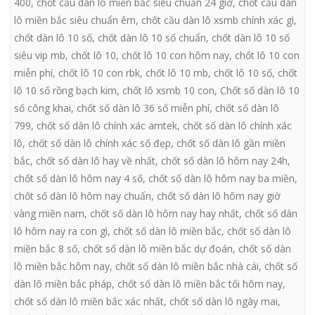
400
,
chốt cầu dàn lô miền bắc siêu chuẩn 24 giờ
,
chốt cầu dàn
lô miền bắc siêu chuẩn êm
,
chốt cầu dàn lô xsmb chính xác gì
,
chốt dàn lô 10 số
,
chốt dàn lô 10 số chuẩn
,
chốt dàn lô 10 số
siêu vip mb
,
chốt lô 10
,
chốt lô 10 con hôm nay
,
chốt lô 10 con
miễn phí
,
chốt lô 10 con rbk
,
chốt lô 10 mb
,
chốt lô 10 số
,
chốt
lô 10 số rồng bạch kim
,
chốt lô xsmb 10 con
,
Chốt số dàn lô 10
số công khai
,
chốt số dàn lô 36 số miễn phí
,
chốt số dàn lô
799
,
chốt số dàn lô chính xác amtek
,
chốt số dàn lô chính xác
lô
,
chốt số dàn lô chính xác số đẹp
,
chốt số dàn lô gần miền
bắc
,
chốt số dàn lô hay về nhất
,
chốt số dàn lô hôm nay 24h
,
chốt số dàn lô hôm nay 4 số
,
chốt số dàn lô hôm nay ba miền
,
chốt số dàn lô hôm nay chuẩn
,
chốt số dàn lô hôm nay giờ
vàng miền nam
,
chốt số dàn lô hôm nay hay nhất
,
chốt số dàn
lô hôm nay ra con gì
,
chốt số dàn lô miền bắc
,
chốt số dàn lô
miền bắc 8 số
,
chốt số dàn lô miền bắc dự đoán
,
chốt số dàn
lô miền bắc hôm nay
,
chốt số dàn lô miền bắc nhà cái
,
chốt số
dàn lô miền bắc pháp
,
chốt số dàn lô miền bắc tối hôm nay
,
chốt số dàn lô miền bắc xác nhất
,
chốt số dàn lô ngày mai
,