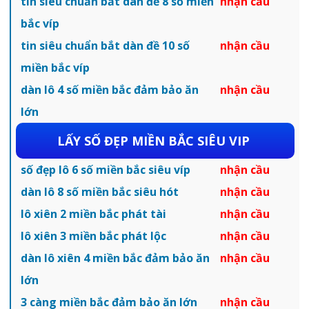
tin siêu chuẩn bắt dàn đề 8 số miền
nhận cầu
bắc víp
tin siêu chuẩn bắt dàn đề 10 số
nhận cầu
miền bắc víp
dàn lô 4 số miền bắc đảm bảo ăn
nhận cầu
lớn
LẤY SỐ ĐẸP MIỀN BẮC SIÊU VIP
số đẹp lô 6 số miền bắc siêu víp
nhận cầu
dàn lô 8 số miền bắc siêu hót
nhận cầu
lô xiên 2 miền bắc phát tài
nhận cầu
lô xiên 3 miền bắc phát lộc
nhận cầu
dàn lô xiên 4 miền bắc đảm bảo ăn
nhận cầu
lớn
3 càng miền bắc đảm bảo ăn lớn
nhận cầu