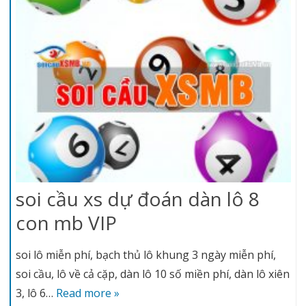
soi cầu xs dự đoán dàn lô 8
con mb VIP
soi lô miễn phí, bạch thủ lô khung 3 ngày miễn phí,
soi cầu, lô về cả cặp, dàn lô 10 số miền phí, dàn lô xiên
3, lô 6…
Read more »