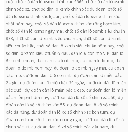
cuối
,
chốt số dàn lô xsmb chính xác 6666
,
chốt số dàn lô xsmb
chính xác bz
,
chốt số dàn lô xsmb chính xác du doan
,
chốt số
dàn lô xsmb chính xác lộc an
,
chốt số dàn lô xsmb chính xác
nhất hôm nay
,
chốt số dàn lô xsmb chính xác rông bạch kim
,
chốt số dàn lô xsmb ngày mai
,
chốt số dàn lô xsmb siêu chuẩn
888
,
chốt số dàn lô xsmb siêu chuẩn ân
,
chốt số dàn lô xsmb
siêu chuẩn bắc
,
chốt số dàn lô xsmb siêu chuẩn hôm nay
,
chốt
số dàn lô xsmb siêu chuẩn ơ đâu
,
dàn lô 6 con mb VIP
,
dan lo
6 so mb chuan
,
du doan cau lo de mb
,
du doan lo bt mb
,
du
doan lo de mb hom nay
,
du doan lo de mb ngay mai
,
du doan
loto mb
,
dự đoán dàn lô 6 con mb
,
dự đoán dàn lô miền bắc
24 giờ
,
dự đoán dàn lô miền bắc 30 ngày
,
dự đoán dàn lô miền
bắc đuôi
,
dự đoán dàn lô miền bắc e cặp
,
dự đoán dàn lô miền
bắc miễn phí hôm nay
,
dự đoán dàn lô xổ số chính xác 50
,
dự
đoán dàn lô xổ số chính xác 55
,
dự đoán dàn lô xổ số chính
xác đà nẵng
,
dự đoán dàn lô xổ số chính xác kon tum
,
dự
đoán dàn lô xổ số chính xác quảng ngãi
,
dự đoán dàn lô xổ số
chính xác trị
,
dự đoán dàn lô xổ số chính xác việt nam
,
dự