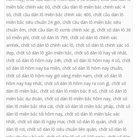
miền bắc chính xác 00
,
chốt cầu dàn lô miền bắc chính xác 4
số
,
chốt cầu dàn lô miền bắc chính xác 400
,
chốt cầu dàn lô
miền bắc siêu chuẩn 24 giờ
,
chốt cầu dàn lô miền bắc siêu
chuẩn êm
,
chốt cầu dàn lô xsmb chính xác gì
,
chốt số dàn lô 36
số miễn phí
,
chốt số dàn lô 799
,
chốt số dàn lô chính xác
amtek
,
chốt số dàn lô chính xác lô
,
chốt số dàn lô chính xác số
đẹp
,
chốt số dàn lô gần miền bắc
,
chốt số dàn lô hay về nhất
,
chốt số dàn lô hôm nay 24h
,
chốt số dàn lô hôm nay 4 số
,
chốt
số dàn lô hôm nay ba miền
,
chốt số dàn lô hôm nay chuẩn
,
chốt số dàn lô hôm nay giờ vàng miền nam
,
chốt số dàn lô
hôm nay hay nhất
,
chốt số dàn lô hôm nay ra con gì
,
chốt số
dàn lô miền bắc
,
chốt số dàn lô miền bắc 8 số
,
chốt số dàn lô
miền bắc dự đoán
,
chốt số dàn lô miền bắc hôm nay
,
chốt số
dàn lô miền bắc nhà cái
,
chốt số dàn lô miền bắc pháp
,
chốt số
dàn lô miền bắc tối hôm nay
,
chốt số dàn lô miền bắc xác
nhất
,
chốt số dàn lô ngày mai
,
chốt số dàn lô quán
,
chốt số
dàn lô rơi
,
chốt số dàn lô siêu chuẩn liên quân
,
chốt số dàn lô
siêu chuẩn y hà nội
,
chốt số dàn lô xổ số 100 ngày
,
chốt số dàn