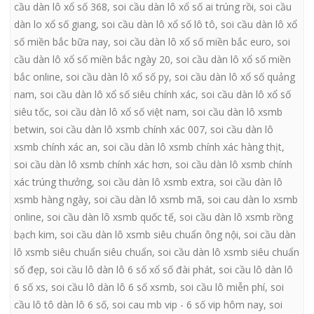
cầu dàn lô xổ số 368
,
soi cầu dàn lô xổ số ai trúng rồi
,
soi cầu
dàn lo xổ số giang
,
soi cầu dàn lô xổ số lô tô
,
soi cầu dàn lô xổ
số miền bắc bữa nay
,
soi cầu dàn lô xổ số miền bắc euro
,
soi
cầu dàn lô xổ số miền bắc ngày 20
,
soi cầu dàn lô xổ số miền
bắc online
,
soi cầu dàn lô xổ số py
,
soi cầu dàn lô xổ số quảng
nam
,
soi cầu dàn lô xổ số siêu chính xác
,
soi cầu dàn lô xổ số
siêu tốc
,
soi cầu dàn lô xổ số việt nam
,
soi cầu dàn lô xsmb
betwin
,
soi cầu dàn lô xsmb chính xác 007
,
soi cầu dàn lô
xsmb chính xác an
,
soi cầu dàn lô xsmb chính xác hàng thịt
,
soi cầu dàn lô xsmb chính xác hơn
,
soi cầu dàn lô xsmb chính
xác trúng thưởng
,
soi cầu dàn lô xsmb extra
,
soi cầu dàn lô
xsmb hàng ngày
,
soi cầu dàn lô xsmb mã
,
soi cau dàn lo xsmb
online
,
soi cầu dàn lô xsmb quốc tế
,
soi cầu dàn lô xsmb rồng
bạch kim
,
soi cầu dàn lô xsmb siêu chuẩn ông nội
,
soi cầu dàn
lô xsmb siêu chuẩn siêu chuẩn
,
soi cầu dàn lô xsmb siêu chuẩn
số đẹp
,
soi cầu lô dàn lô 6 số xổ số đài phát
,
soi cầu lô dàn lô
6 số xs
,
soi cầu lô dàn lô 6 số xsmb
,
soi cầu lô miễn phí
,
soi
cầu lô tô dàn lô 6 số
,
soi cau mb vip - 6 số vip hôm nay
,
soi