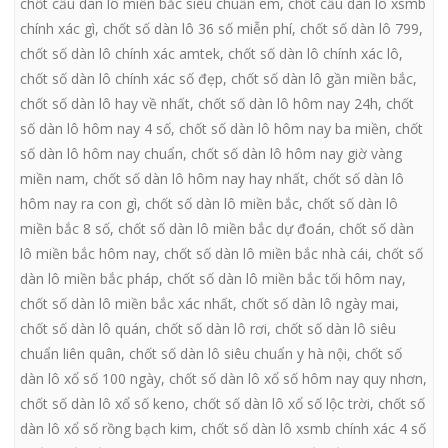
chốt cầu dàn lô miền bắc siêu chuẩn êm
,
chốt cầu dàn lô xsmb
chính xác gì
,
chốt số dàn lô 36 số miễn phí
,
chốt số dàn lô 799
,
chốt số dàn lô chính xác amtek
,
chốt số dàn lô chính xác lô
,
chốt số dàn lô chính xác số đẹp
,
chốt số dàn lô gần miền bắc
,
chốt số dàn lô hay về nhất
,
chốt số dàn lô hôm nay 24h
,
chốt
số dàn lô hôm nay 4 số
,
chốt số dàn lô hôm nay ba miền
,
chốt
số dàn lô hôm nay chuẩn
,
chốt số dàn lô hôm nay giờ vàng
miền nam
,
chốt số dàn lô hôm nay hay nhất
,
chốt số dàn lô
hôm nay ra con gì
,
chốt số dàn lô miền bắc
,
chốt số dàn lô
miền bắc 8 số
,
chốt số dàn lô miền bắc dự đoán
,
chốt số dàn
lô miền bắc hôm nay
,
chốt số dàn lô miền bắc nhà cái
,
chốt số
dàn lô miền bắc pháp
,
chốt số dàn lô miền bắc tối hôm nay
,
chốt số dàn lô miền bắc xác nhất
,
chốt số dàn lô ngày mai
,
chốt số dàn lô quán
,
chốt số dàn lô rơi
,
chốt số dàn lô siêu
chuẩn liên quân
,
chốt số dàn lô siêu chuẩn y hà nội
,
chốt số
dàn lô xổ số 100 ngày
,
chốt số dàn lô xổ số hôm nay quy nhơn
,
chốt số dàn lô xổ số keno
,
chốt số dàn lô xổ số lộc trời
,
chốt số
dàn lô xổ số rồng bạch kim
,
chốt số dàn lô xsmb chính xác 4 số