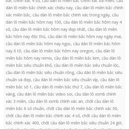
bắc chính xác 4 số
,
cầu dàn lô miền bắc chính xác ba miền
,
cầu
dàn lô miền bắc chính xác chiều nay
,
cầu dàn lô miền bắc chính
xác miền bắc
,
cầu dàn lô miền bắc chính xác trong ngày
,
cầu
dàn lô miền bắc hôm nay 100
,
cầu dàn lô miền bắc hôm nay 4
số
,
cầu dàn lô miền bắc hôm nay đẹp nhất
,
cầu dàn lô miền
bắc hôm nay độc thủ
,
cầu dàn lô miền bắc hôm nay ngày mai
,
cầu dàn lô miền bắc hôm nay ngọc
,
cầu dàn lô miền bắc hôm
nay ô tô
,
cầu dàn lô miền bắc hôm nay oregon
,
cầu dàn lô
miền bắc hôm nay remix
,
cầu dàn lô miền bắc kim
,
cầu dàn lô
miền bắc siêu chuẩn khổ
,
cầu dàn lô miền bắc siêu chuẩn lộc
,
cầu dàn lô miền bắc siêu chuẩn rông
,
cầu dàn lô miền bắc siêu
chuẩn và đẹp
,
cầu dàn lô miền bắc siêu chuẩn víp
,
cầu dàn lô
miền bắc số 1
,
cầu dàn lô miền bắc thứ 7
,
cầu dàn lô miền bắc
vàng
,
cầu dàn lô miền bắc video soi
,
cầu dàn lô xsmb chính
xác 3 miền
,
cầu dàn lô xsmb chính xác an
,
chốt cầu dàn lô
miền bắc 6 số chuẩn
,
chốt cầu dàn lô miền bắc chính xác 00
,
chốt cầu dàn lô miền bắc chính xác 4 số
,
chốt cầu dàn lô miền
bắc chính xác 400
,
chốt cầu dàn lô miền bắc siêu chuẩn 24 giờ
,