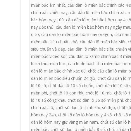
miền bắc âm nhất
,
cầu dàn lô miền bắc chính xác 4 
chính xác chiều nay
,
cầu dàn lô miền bắc chính xác 
bắc hôm nay 100
,
cầu dàn lô miền bắc hôm nay 4 số
nay độc thủ
,
cầu dàn lô miền bắc hôm nay ngày mai
ô tô
,
cầu dàn lô miền bắc hôm nay oregon
,
cầu dàn 
miền bắc siêu chuẩn khổ
,
cầu dàn lô miền bắc siêu c
siêu chuẩn và đẹp
,
cầu dàn lô miền bắc siêu chuẩn v
miền bắc video soi
,
cầu dàn lô xsmb chính xác 3 miề
bach thu mien bac
,
cau lo de bach thu mien bac ho
dàn lô miền bắc chính xác 00
,
chốt cầu dàn lô miền b
dàn lô miền bắc siêu chuẩn 24 giờ
,
chốt cầu dàn lô 
lô 10 số
,
chốt dàn lô 10 số chuẩn
,
chốt dàn lô 10 số 
miễn phí
,
chốt lô 10 con rbk
,
chốt lô 10 mb
,
chốt lô 1
lô 10 số công khai
,
chốt số dàn lô 36 số miễn phí
,
chố
chính xác lô
,
chốt số dàn lô chính xác số đẹp
,
chốt s
hôm nay 24h
,
chốt số dàn lô hôm nay 4 số
,
chốt số 
dàn lô hôm nay giờ vàng miền nam
,
chốt số dàn lô 
miền bắc
,
chốt số dàn lô miền bắc 8 số
,
chốt số dàn