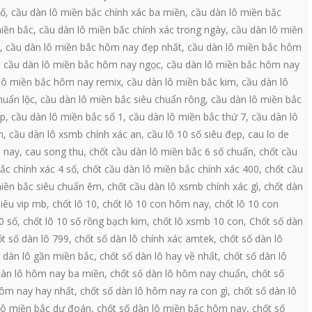
số
,
cầu dàn lô miền bắc chính xác ba miền
,
cầu dàn lô miền bắc
miền bắc
,
cầu dàn lô miền bắc chính xác trong ngày
,
cầu dàn lô miền
,
cầu dàn lô miền bắc hôm nay đẹp nhất
,
cầu dàn lô miền bắc hôm
,
cầu dàn lô miền bắc hôm nay ngọc
,
cầu dàn lô miền bắc hôm nay
lô miền bắc hôm nay remix
,
cầu dàn lô miền bắc kim
,
cầu dàn lô
huẩn lộc
,
cầu dàn lô miền bắc siêu chuẩn rông
,
cầu dàn lô miền bắc
íp
,
cầu dàn lô miền bắc số 1
,
cầu dàn lô miền bắc thứ 7
,
cầu dàn lô
n
,
cầu dàn lô xsmb chính xác an
,
cầu lô 10 số siêu đẹp
,
cau lo de
m nay
,
cau song thu
,
chốt cầu dàn lô miền bắc 6 số chuẩn
,
chốt cầu
ắc chính xác 4 số
,
chốt cầu dàn lô miền bắc chính xác 400
,
chốt cầu
miền bắc siêu chuẩn êm
,
chốt cầu dàn lô xsmb chính xác gì
,
chốt dàn
siêu vip mb
,
chốt lô 10
,
chốt lô 10 con hôm nay
,
chốt lô 10 con
0 số
,
chốt lô 10 số rồng bạch kim
,
chốt lô xsmb 10 con
,
Chốt số dàn
t số dàn lô 799
,
chốt số dàn lô chính xác amtek
,
chốt số dàn lô
ố dàn lô gần miền bắc
,
chốt số dàn lô hay về nhất
,
chốt số dàn lô
dàn lô hôm nay ba miền
,
chốt số dàn lô hôm nay chuẩn
,
chốt số
hôm nay hay nhất
,
chốt số dàn lô hôm nay ra con gì
,
chốt số dàn lô
 lô miền bắc dự đoán
,
chốt số dàn lô miền bắc hôm nay
,
chốt số