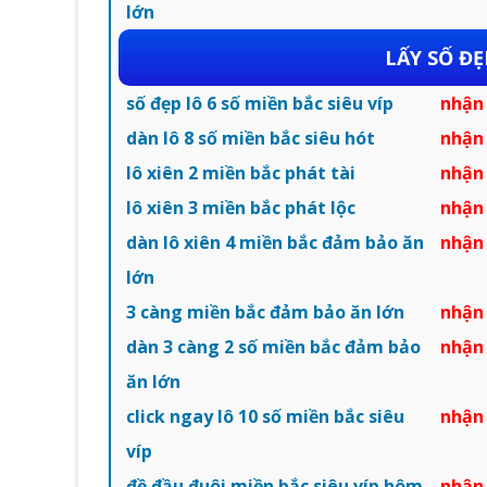
lớn
LẤY SỐ ĐẸ
số đẹp lô 6 số miền bắc siêu víp
nhận
dàn lô 8 số miền bắc siêu hót
nhận
lô xiên 2 miền bắc phát tài
nhận
lô xiên 3 miền bắc phát lộc
nhận
dàn lô xiên 4 miền bắc đảm bảo ăn
nhận
lớn
3 càng miền bắc đảm bảo ăn lớn
nhận
dàn 3 càng 2 số miền bắc đảm bảo
nhận
ăn lớn
click ngay lô 10 số miền bắc siêu
nhận
víp
đề đầu đuôi miền bắc siêu víp hôm
nhận