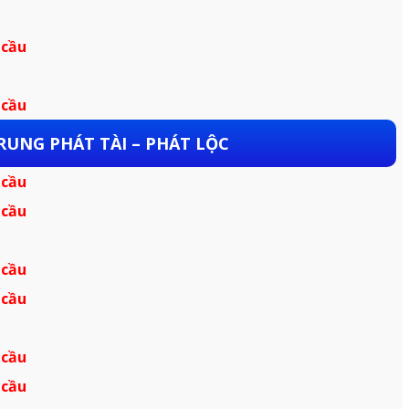
 cầu
 cầu
RUNG PHÁT TÀI – PHÁT LỘC
 cầu
 cầu
 cầu
 cầu
 cầu
 cầu