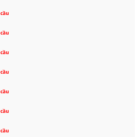
SOI CẦU XS DỰ ĐOÁN DÀN ĐỀ 8
 cầu
CON MB VIP
SOI CẦU XS DỰ ĐOÁN DÀN ĐỀ
 cầu
10 CON MB VIP
SOI CẦU XS DỰ ĐOÁN DÀN LÔ
 cầu
10 CON MB VIP
SOI CẦU XS DỰ ĐOÁN DÀN LÔ 4
 cầu
CON MB VIP
SOI CẦU XS DỰ ĐOÁN DÀN LÔ 6
 cầu
CON MB VIP
 cầu
 cầu