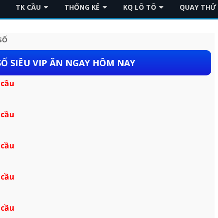
TK CẦU
THỐNG KÊ
KQ LÔ TÔ
QUAY THỬ
SOI CẦU XS DỰ ĐOÁN BA CÀNG
SOI CẦU XS DỰ ĐOÁN SONG
CẦU VỀ NHIỀU NHÁY (MB)
VÍP MB VIP
TK TỪ 00 ĐẾN 99
BẢNG LOTO MT
THỦ LÔ KÉP MB VIP
QUAY THỬ VI
SỐ
N 123
CẦU VỀ CẢ CẶP (MB)
SOI CẦU XS DỰ ĐOÁN BẠCH
TẦN SUẤT XUẤT HIỆN
BẢNG LOTO MN
SOI CẦU XS DỰ ĐOÁN DÀN LÔ 8
QUAY THỬ X
THỦ ĐỀ MB VIP
CON MB VIP
Ố SIÊU VIP ĂN NGAY HÔM NAY
N 6×36
CẦU LẬT LIÊN TỤC (MB)
THỐNG KÊ TỔNG
BẢNG LOTO MB
QUAY THỬ X
SOI CẦU XS DỰ ĐOÁN BẠCH
SOI CẦU XS DỰ ĐOÁN ĐỀ ĐẦU
 cầu
CẦU BẠCH THỦ (MB)
THỐNG KÊ ĐẦU – ĐUÔI
QUAY THỬ X
THỦ LÔ KÉP MB VIP
ĐUÔI MB VIP
THỐNG KÊ ĐUÔI
SOI CẦU XS DỰ ĐOÁN BẠCH
SOI CẦU XS DỰ ĐOÁN LÔ XIÊN 
 cầu
THỦ LÔ MB VIP
MB VIP
THỐNG KÊ ĐẦU
SOI CẦU XS DỰ ĐOÁN CẶP 3
SOI CẦU XS DỰ ĐOÁN LÔ XIÊN 
 cầu
THỐNG KÊ LÔ KÉP
CÀNG VÍP MB VIP
MB VIP
THỐNG KÊ LÔ XIÊN
SOI CẦU XS DỰ ĐOÁN DÀN ĐỀ 4
SOI CẦU XS DỰ ĐOÁN LÔ XIÊN 
 cầu
CON MB VIP
THỐNG KÊ LÔ GAN
MB VIP
SOI CẦU XS DỰ ĐOÁN DÀN ĐỀ 6
THỐNG KÊ ĐẦU ĐUÔI
SOI CẦU XS DỰ ĐOÁN SONG
 cầu
CON MB VIP
THỦ LÔ MB VIP