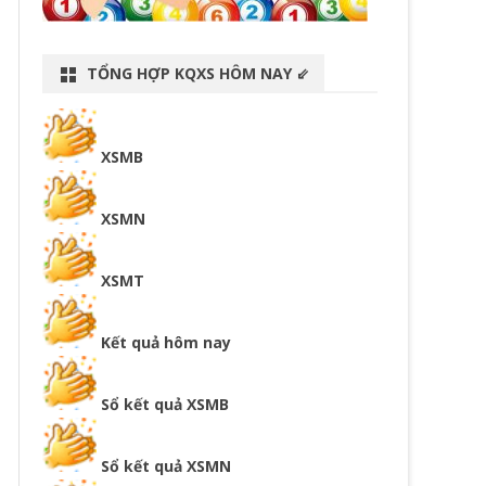
SOI CẦU XS DỰ ĐOÁN SONG
THỦ LÔ MT VIP
TỔNG HỢP KQXS HÔM NAY ⇙
XSMB
XSMN
XSMT
Kết quả hôm nay
Sổ kết quả XSMB
Sổ kết quả XSMN