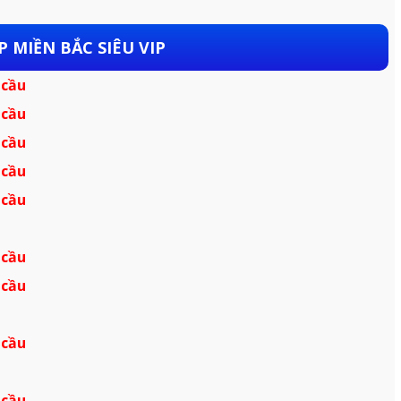
P MIỀN BẮC SIÊU VIP
 cầu
 cầu
 cầu
 cầu
 cầu
 cầu
 cầu
 cầu
 cầu