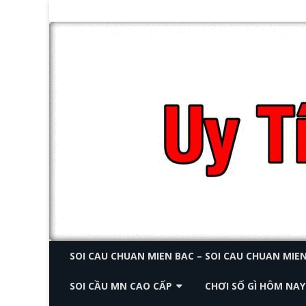
SOI CAU CHUAN MIEN BAC – SOI CAU CHUAN MIE
SOI CẦU MN CAO CẤP
CHƠI SỐ GÌ HÔM NAY