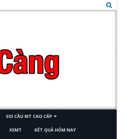
SOI CẦU MT CAO CẤP
SOI CẦU XS DỰ ĐOÁN BAO LÔ
XSMT
KẾT QUẢ HÔM NAY
MT VIP