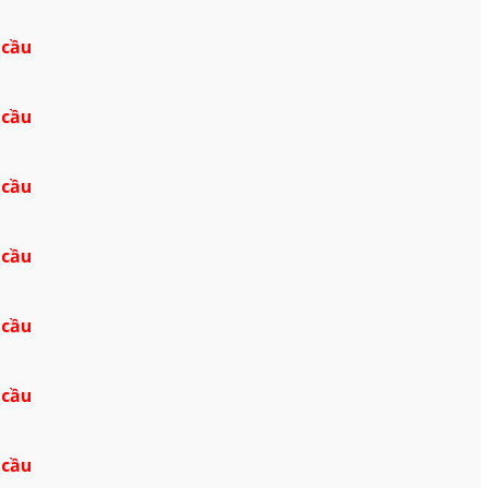
SOI CẦU XS DỰ ĐOÁN DÀN ĐỀ 8
 cầu
CON MB VIP
SOI CẦU XS DỰ ĐOÁN DÀN ĐỀ
 cầu
10 CON MB VIP
SOI CẦU XS DỰ ĐOÁN DÀN LÔ
 cầu
10 CON MB VIP
SOI CẦU XS DỰ ĐOÁN DÀN LÔ 4
 cầu
CON MB VIP
SOI CẦU XS DỰ ĐOÁN DÀN LÔ 6
 cầu
CON MB VIP
 cầu
 cầu