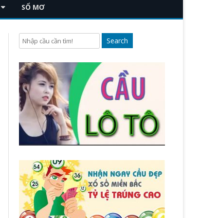
SỔ MƠ
SOI CẦU XS DỰ ĐOÁN CẶP XÍU
ETLOTT
CHỦ MT VIP
Search
SMT
SOI CẦU XS DỰ ĐOÁN ĐẶC BIỆT
MT VIP
SMN
SOI CẦU XS DỰ ĐOÁN GIẢI TÁM
SMB
MT VIP
2
SOI CẦU XS DỰ ĐOÁN LÔ 3 SỐ
MT VIP
3
SOI CẦU XS DỰ ĐOÁN SỚ ĐẦU
ĐUÔI GIẢI 8 MT VIP
4
SOI CẦU DỰ ĐOÁN SỚ ĐẦU
ĐUÔI GIẢI ĐẶC BIỆT MT VIP
SOI CẦU XS DỰ ĐOÁN XÍU CHỦ
MT VIP