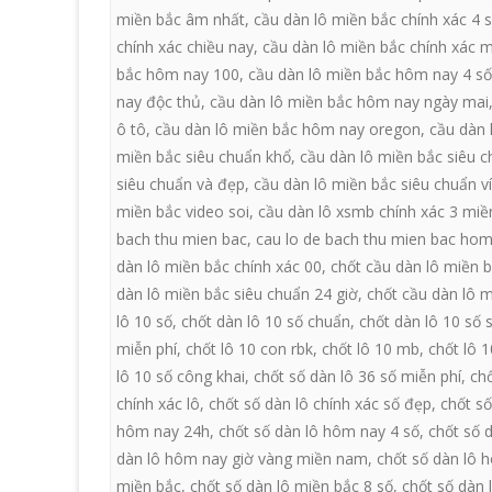
miền bắc âm nhất
,
cầu dàn lô miền bắc chính xác 4 
chính xác chiều nay
,
cầu dàn lô miền bắc chính xác 
bắc hôm nay 100
,
cầu dàn lô miền bắc hôm nay 4 số
nay độc thủ
,
cầu dàn lô miền bắc hôm nay ngày mai
ô tô
,
cầu dàn lô miền bắc hôm nay oregon
,
cầu dàn 
miền bắc siêu chuẩn khổ
,
cầu dàn lô miền bắc siêu c
siêu chuẩn và đẹp
,
cầu dàn lô miền bắc siêu chuẩn v
miền bắc video soi
,
cầu dàn lô xsmb chính xác 3 miề
bach thu mien bac
,
cau lo de bach thu mien bac ho
dàn lô miền bắc chính xác 00
,
chốt cầu dàn lô miền b
dàn lô miền bắc siêu chuẩn 24 giờ
,
chốt cầu dàn lô 
lô 10 số
,
chốt dàn lô 10 số chuẩn
,
chốt dàn lô 10 số 
miễn phí
,
chốt lô 10 con rbk
,
chốt lô 10 mb
,
chốt lô 1
lô 10 số công khai
,
chốt số dàn lô 36 số miễn phí
,
chố
chính xác lô
,
chốt số dàn lô chính xác số đẹp
,
chốt s
hôm nay 24h
,
chốt số dàn lô hôm nay 4 số
,
chốt số 
dàn lô hôm nay giờ vàng miền nam
,
chốt số dàn lô 
miền bắc
,
chốt số dàn lô miền bắc 8 số
,
chốt số dàn