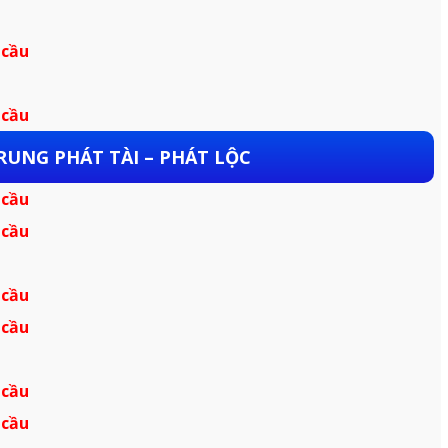
 cầu
 cầu
RUNG PHÁT TÀI – PHÁT LỘC
 cầu
 cầu
 cầu
 cầu
 cầu
 cầu