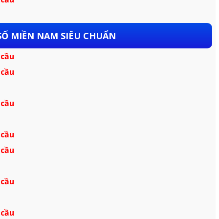
SỐ MIỀN NAM SIÊU CHUẨN
 cầu
 cầu
 cầu
 cầu
 cầu
 cầu
 cầu