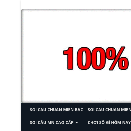
SOI CAU CHUAN MIEN BAC – SOI CAU CHUAN MIE
SOI CẦU MN CAO CẤP
CHƠI SỐ GÌ HÔM NAY