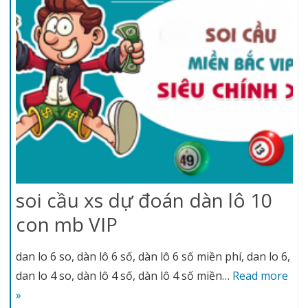
soi cầu xs dự đoán dàn lô 10
con mb VIP
dan lo 6 so, dàn lô 6 số, dàn lô 6 số miền phí, dan lo 6,
dan lo 4 so, dàn lô 4 số, dàn lô 4 số miền…
Read more
»