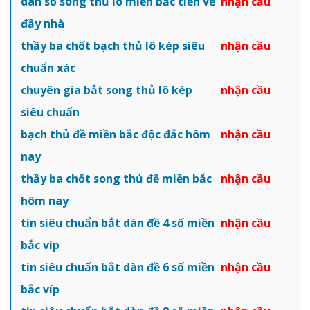
dàn số song thủ lô miền bắc tiền về
nhận cầu
đầy nhà
thầy ba chốt bạch thủ lô kép siêu
nhận cầu
chuẩn xác
chuyên gia bắt song thủ lô kép
nhận cầu
siêu chuẩn
bạch thủ đề miền bắc độc đắc hôm
nhận cầu
nay
thầy ba chốt song thủ đề miền bắc
nhận cầu
hôm nay
tin siêu chuẩn bắt dàn đề 4 số miền
nhận cầu
bắc víp
tin siêu chuẩn bắt dàn đề 6 số miền
nhận cầu
bắc víp