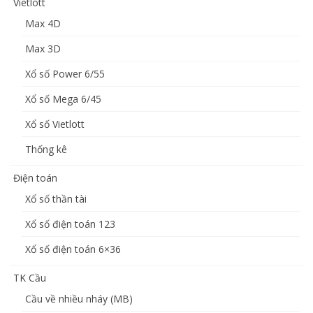
Vietlott
Max 4D
Max 3D
Xổ số Power 6/55
Xổ số Mega 6/45
Xổ số Vietlott
Thống kê
Điện toán
Xổ số thần tài
Xổ số điện toán 123
Xổ số điện toán 6×36
TK Cầu
Cầu về nhiều nháy (MB)