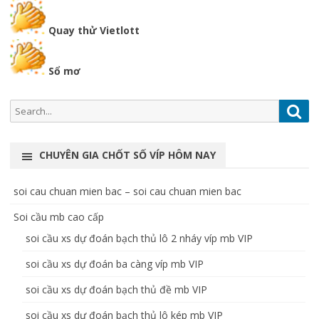
Quay thử Vietlott
Sổ mơ
Search
Sea
for:
CHUYÊN GIA CHỐT SỐ VÍP HÔM NAY
soi cau chuan mien bac – soi cau chuan mien bac
Soi cầu mb cao cấp
soi cầu xs dự đoán bạch thủ lô 2 nháy víp mb VIP
soi cầu xs dự đoán ba càng víp mb VIP
soi cầu xs dự đoán bạch thủ đề mb VIP
soi cầu xs dự đoán bạch thủ lô kép mb VIP