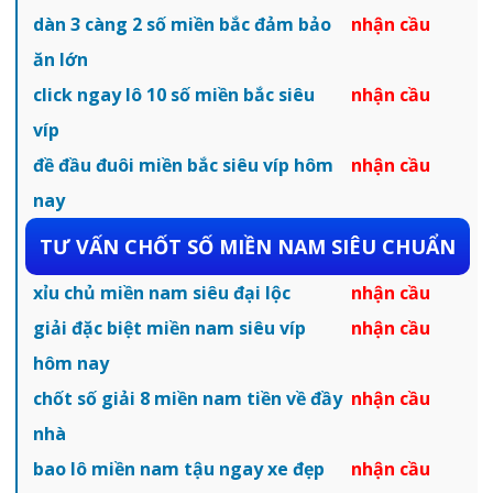
dàn 3 càng 2 số miền bắc đảm bảo
nhận cầu
ăn lớn
click ngay lô 10 số miền bắc siêu
nhận cầu
víp
đề đầu đuôi miền bắc siêu víp hôm
nhận cầu
nay
TƯ VẤN CHỐT SỐ MIỀN NAM SIÊU CHUẨN
xỉu chủ miền nam siêu đại lộc
nhận cầu
giải đặc biệt miền nam siêu víp
nhận cầu
hôm nay
chốt số giải 8 miền nam tiền về đầy
nhận cầu
nhà
bao lô miền nam tậu ngay xe đẹp
nhận cầu