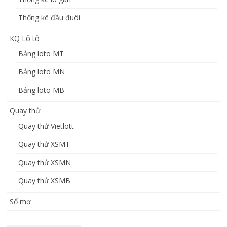
Thống kê đầu đuôi
KQ Lô tô
Bảng loto MT
Bảng loto MN
Bảng loto MB
Quay thử
Quay thử Vietlott
Quay thử XSMT
Quay thử XSMN
Quay thử XSMB
Sổ mơ