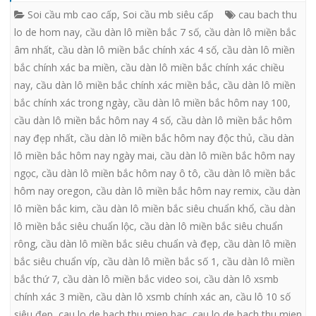
Soi cầu mb cao cấp
,
Soi cầu mb siêu cấp
cau bach thu
lo de hom nay
,
cầu dàn lô miền bắc 7 số
,
cầu dàn lô miền bắc
âm nhất
,
cầu dàn lô miền bắc chính xác 4 số
,
cầu dàn lô miền
bắc chính xác ba miền
,
cầu dàn lô miền bắc chính xác chiều
nay
,
cầu dàn lô miền bắc chính xác miền bắc
,
cầu dàn lô miền
bắc chính xác trong ngày
,
cầu dàn lô miền bắc hôm nay 100
,
cầu dàn lô miền bắc hôm nay 4 số
,
cầu dàn lô miền bắc hôm
nay đẹp nhất
,
cầu dàn lô miền bắc hôm nay độc thủ
,
cầu dàn
lô miền bắc hôm nay ngày mai
,
cầu dàn lô miền bắc hôm nay
ngọc
,
cầu dàn lô miền bắc hôm nay ô tô
,
cầu dàn lô miền bắc
hôm nay oregon
,
cầu dàn lô miền bắc hôm nay remix
,
cầu dàn
lô miền bắc kim
,
cầu dàn lô miền bắc siêu chuẩn khổ
,
cầu dàn
lô miền bắc siêu chuẩn lộc
,
cầu dàn lô miền bắc siêu chuẩn
rông
,
cầu dàn lô miền bắc siêu chuẩn và đẹp
,
cầu dàn lô miền
bắc siêu chuẩn víp
,
cầu dàn lô miền bắc số 1
,
cầu dàn lô miền
bắc thứ 7
,
cầu dàn lô miền bắc video soi
,
cầu dàn lô xsmb
chính xác 3 miền
,
cầu dàn lô xsmb chính xác an
,
cầu lô 10 số
siêu đẹp
,
cau lo de bach thu mien bac
,
cau lo de bach thu mien