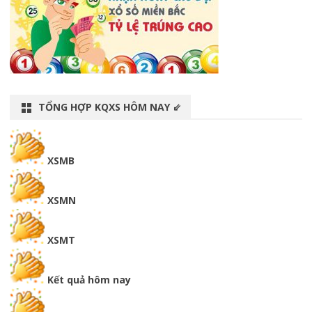
TỔNG HỢP KQXS HÔM NAY ⇙
XSMB
XSMN
XSMT
Kết quả hôm nay