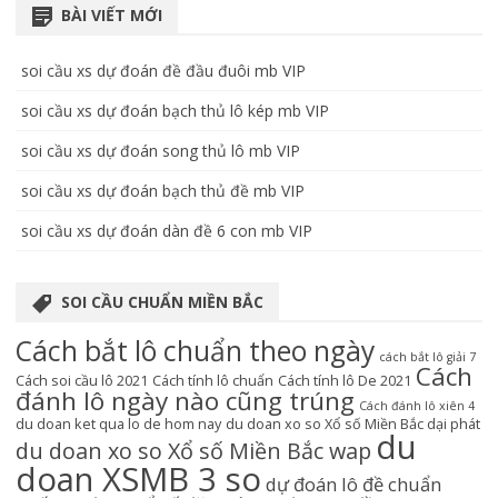
BÀI VIẾT MỚI
soi cầu xs dự đoán đề đầu đuôi mb VIP
soi cầu xs dự đoán bạch thủ lô kép mb VIP
soi cầu xs dự đoán song thủ lô mb VIP
soi cầu xs dự đoán bạch thủ đề mb VIP
soi cầu xs dự đoán dàn đề 6 con mb VIP
SOI CẦU CHUẨN MIỀN BẮC
Cách bắt lô chuẩn theo ngày
cách bắt lô giải 7
Cách
Cách soi cầu lô 2021
Cách tính lô chuẩn
Cách tính lô De 2021
đánh lô ngày nào cũng trúng
Cách đánh lô xiên 4
du doan ket qua lo de hom nay
du doan xo so Xổ số Miền Bắc dại phát
du
du doan xo so Xổ số Miền Bắc wap
doan XSMB 3 so
dự đoán lô đề chuẩn