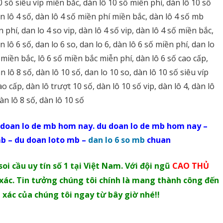
10 số siêu víp miền bắc, dàn lô 10 số miền phí, dàn lô 10 số
6
àn lô 4 số, dàn lô 4 số miền phí miền bắc, dàn lô 4 số mb
SOI CẦU XS DỰ ĐOÁN DÀN ĐỀ 8
CON MB VIP
 phí, dan lo 4 so vip, dàn lô 4 số vip, dàn lô 4 số miền bắc,
con
n lô 6 số, dan lo 6 so, dan lo 6, dàn lô 6 số miền phí, dan lo
mb
SOI CẦU XS DỰ ĐOÁN DÀN ĐỀ
ố miền bắc, lô 6 số miền bắc miễn phí, dàn lô 6 số cao cấp,
10 CON MB VIP
VIP
àn lô 8 số, dàn lô 10 số, dan lo 10 so, dàn lô 10 số siêu víp
SOI CẦU XS DỰ ĐOÁN DÀN LÔ
o cấp, dàn lô trượt 10 số, dàn lô 10 số vip, dàn lô 4, dàn lô
10 CON MB VIP
dàn lô 8 số, dàn lô 10 số
SOI CẦU XS DỰ ĐOÁN DÀN LÔ 4
CON MB VIP
 doan lo de mb hom nay. du doan lo de mb hom nay –
mb – du doan loto mb –
dan lo 6 so mb
chuan
SOI CẦU XS DỰ ĐOÁN DÀN LÔ 6
CON MB VIP
soi cầu uy tín số 1 tại Việt Nam. Với đội ngũ
CAO THỦ
 xác. Tin tưởng chúng tôi chính là mang thành công đến
 xác của chúng tôi ngay từ bây giờ nhé!!