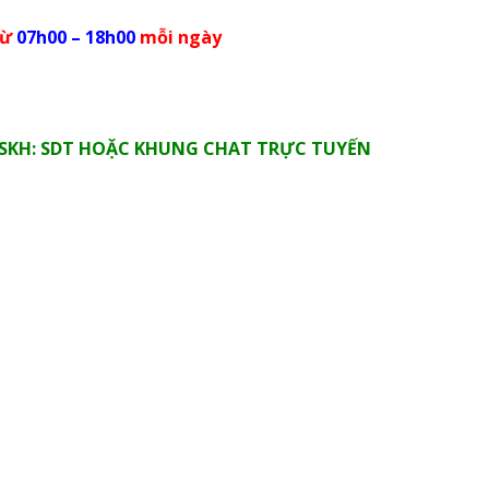
từ
07h00 –
18h00
mỗi ngày
 CSKH: SDT HOẶC KHUNG CHAT TRỰC TUYẾN