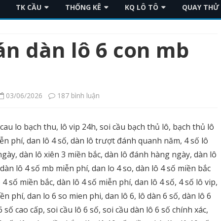
TK CẦU
THỐNG KÊ
KQ LÔ TÔ
QUAY THỬ
SOI CẦU XS DỰ ĐOÁN BA CÀNG
SOI CẦU XS DỰ ĐOÁN SONG
CẦU VỀ NHIỀU NHÁY (MB)
VÍP MB VIP
TK TỪ 00 ĐẾN 99
BẢNG LOTO MT
THỦ LÔ KÉP MB VIP
QUAY THỬ VI
án dàn lô 6 con mb
N 123
CẦU VỀ CẢ CẶP (MB)
SOI CẦU XS DỰ ĐOÁN BẠCH
TẦN SUẤT XUẤT HIỆN
BẢNG LOTO MN
SOI CẦU XS DỰ ĐOÁN DÀN LÔ 8
QUAY THỬ X
THỦ ĐỀ MB VIP
CON MB VIP
N 6×36
CẦU LẬT LIÊN TỤC (MB)
THỐNG KÊ TỔNG
BẢNG LOTO MB
QUAY THỬ X
SOI CẦU XS DỰ ĐOÁN BẠCH
SOI CẦU XS DỰ ĐOÁN ĐỀ ĐẦU
CẦU BẠCH THỦ (MB)
THỐNG KÊ ĐẦU – ĐUÔI
QUAY THỬ X
THỦ LÔ KÉP MB VIP
ĐUÔI MB VIP
ở
03/06/2026
187 bình luận
THỐNG KÊ ĐUÔI
SOI CẦU XS DỰ ĐOÁN BẠCH
SOI CẦU XS DỰ ĐOÁN LÔ XIÊN 
soi
THỦ LÔ MB VIP
MB VIP
cau lo bạch thu, lô vip 24h, soi cầu bạch thủ lô, bạch thủ lô
THỐNG KÊ ĐẦU
cầu
iễn phí, dan lô 4 số, dàn lô trượt đánh quanh năm, 4 số lô
SOI CẦU XS DỰ ĐOÁN CẶP 3
SOI CẦU XS DỰ ĐOÁN LÔ XIÊN 
xs
THỐNG KÊ LÔ KÉP
 ngày, dàn lô xiên 3 miền bắc, dàn lô đánh hàng ngày, dàn lô
CÀNG VÍP MB VIP
MB VIP
dự
THỐNG KÊ LÔ XIÊN
 dàn lô 4 số mb miễn phí, dan lo 4 so, dàn lô 4 số miền bắc
SOI CẦU XS DỰ ĐOÁN DÀN ĐỀ 4
SOI CẦU XS DỰ ĐOÁN LÔ XIÊN 
ô 4 số miền bắc, dàn lô 4 số miễn phí, dan lô 4 số, 4 số lô vip,
đoán
CON MB VIP
THỐNG KÊ LÔ GAN
MB VIP
iền phí, dan lo 6 so mien phi, dan lô 6, lô dàn 6 số, dàn lô 6
dàn
SOI CẦU XS DỰ ĐOÁN DÀN ĐỀ 6
THỐNG KÊ ĐẦU ĐUÔI
SOI CẦU XS DỰ ĐOÁN SONG
 số cao cấp, soi cầu lô 6 số, soi cầu dàn lô 6 số chính xác,
lô
CON MB VIP
THỦ LÔ MB VIP