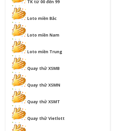
TK từ 00 đến 99
Loto miền Bắc
Loto miền Nam
Loto miền Trung
Quay thử XSMB
Quay thử XSMN
Quay thử XSMT
Quay thử Vietlott