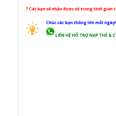
?
Các bạn sẽ nhận được số trong thời gian 
Chúc các bạn thắng lớn mỗi ngày!
LIÊN HỆ HỖ TRỢ NẠP THẺ &