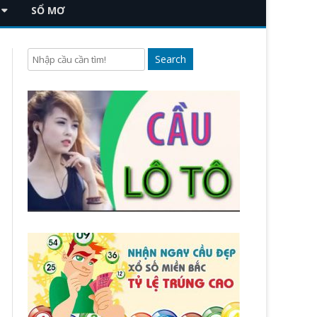
SỔ MƠ
SOI CẦU XS DỰ ĐOÁN CẶP XÍU
ETLOTT
CHỦ MT VIP
Search
SMT
SOI CẦU XS DỰ ĐOÁN ĐẶC BIỆT
MT VIP
SMN
SOI CẦU XS DỰ ĐOÁN GIẢI TÁM
SMB
MT VIP
2
SOI CẦU XS DỰ ĐOÁN LÔ 3 SỐ
MT VIP
3
SOI CẦU XS DỰ ĐOÁN SỚ ĐẦU
ĐUÔI GIẢI 8 MT VIP
4
SOI CẦU DỰ ĐOÁN SỚ ĐẦU
ĐUÔI GIẢI ĐẶC BIỆT MT VIP
SOI CẦU XS DỰ ĐOÁN XÍU CHỦ
MT VIP