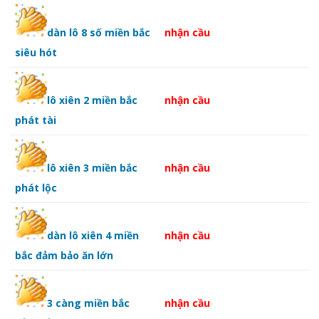
dàn lô 8 số miền bắc
nhận cầu
siêu hót
lô xiên 2 miền bắc
nhận cầu
phát tài
lô xiên 3 miền bắc
nhận cầu
phát lộc
dàn lô xiên 4 miền
nhận cầu
bắc đảm bảo ăn lớn
3 càng miền bắc
nhận cầu