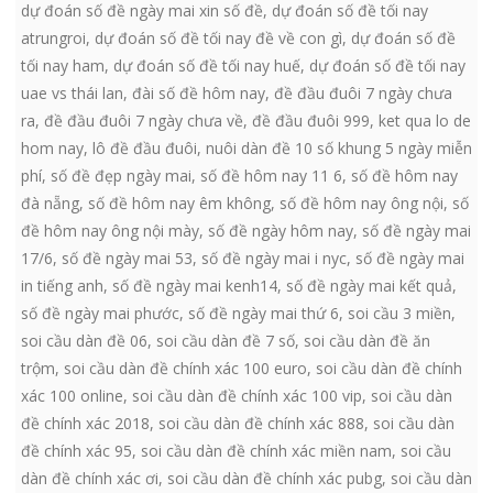
dự đoán số đề ngày mai xin số đề
,
dự đoán số đề tối nay
atrungroi
,
dự đoán số đề tối nay đề về con gì
,
dự đoán số đề
tối nay ham
,
dự đoán số đề tối nay huế
,
dự đoán số đề tối nay
uae vs thái lan
,
đài số đề hôm nay
,
đề đầu đuôi 7 ngày chưa
ra
,
đề đầu đuôi 7 ngày chưa về
,
đề đầu đuôi 999
,
ket qua lo de
hom nay
,
lô đề đầu đuôi
,
nuôi dàn đề 10 số khung 5 ngày miễn
phí
,
số đề đẹp ngày mai
,
số đề hôm nay 11 6
,
số đề hôm nay
đà nẵng
,
số đề hôm nay êm không
,
số đề hôm nay ông nội
,
số
đề hôm nay ông nội mày
,
số đề ngày hôm nay
,
số đề ngày mai
17/6
,
số đề ngày mai 53
,
số đề ngày mai i nyc
,
số đề ngày mai
in tiếng anh
,
số đề ngày mai kenh14
,
số đề ngày mai kết quả
,
số đề ngày mai phước
,
số đề ngày mai thứ 6
,
soi cầu 3 miền
,
soi cầu dàn đề 06
,
soi cầu dàn đề 7 số
,
soi cầu dàn đề ăn
trộm
,
soi cầu dàn đề chính xác 100 euro
,
soi cầu dàn đề chính
xác 100 online
,
soi cầu dàn đề chính xác 100 vip
,
soi cầu dàn
đề chính xác 2018
,
soi cầu dàn đề chính xác 888
,
soi cầu dàn
đề chính xác 95
,
soi cầu dàn đề chính xác miền nam
,
soi cầu
dàn đề chính xác ơi
,
soi cầu dàn đề chính xác pubg
,
soi cầu dàn