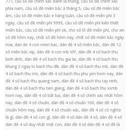
777
,
cầu số đề chính xác đánh là thắng
,
cầu số đề chính xác
phía nam
,
cầu số đề miền bắc ă tháng 5
,
cầu số đề miền bắc
âm
,
cầu số đề miền bắc e hàng tuần
,
cầu số đề miễn phí 3
ngày
,
cầu số đề miễn phí 9999
,
cầu số đề miễn phí kiến thiết
miền bắc
,
cầu số đề miễn phí ok
,
cho số lô đề miễn phí
,
cho xin
số đề hôm nay
,
chốt số đề hôm nay
,
chốt số đề miền bắc ngày
mai
,
dan de 4 con mien bac
,
dàn dề 4 số miền bắc
,
dàn đề 12
số miền bắc vip
,
dàn đề 4 con mb VIP
,
dàn đề 4 số bach thu
binh dinh
,
dàn đề 4 số bach thu gia lai
,
dàn đề 4 số bach thu
khung 2 ngay lo bach thu dlk
,
dàn đề 4 số bach thu mb
,
dàn đề
4 số bach thu mn
,
dàn đề 4 số bach thu phu yen hom nay
,
dàn
đề 4 số bach thu quang nam
,
dàn đề 4 số bach thu tay ninh
,
dàn đề 4 số bach thu tien giang
,
dàn đề 4 số bach thu xsmb
hom nay
,
dàn đề 4 số bất bại
,
dàn đề 4 số chính xác nhất hôm
nay
,
dàn đề 4 số chuẩn
,
dàn đề 4 số chuẩn 100
,
dàn đề 4 số
chuẩn hôm nay
,
dàn đề 4 số chuẩn xác
,
dàn đề 4 số có nghĩa
là gì
,
dàn đề 4 số con gì
,
dàn đề 4 số dàn đề 4 số
,
dàn đề 4 số
dàn đề 4 số duy nhất một con
,
dàn đề 4 số dàn đề 4 số đề là