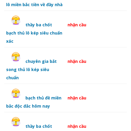
lô miền bắc tiền về đầy nhà
nhận cầu
thầy ba chốt
bạch thủ lô kép siêu chuẩn
xác
nhận cầu
chuyên gia bắt
song thủ lô kép siêu
chuẩn
nhận cầu
bạch thủ đề miền
bắc độc đắc hôm nay
nhận cầu
thầy ba chốt