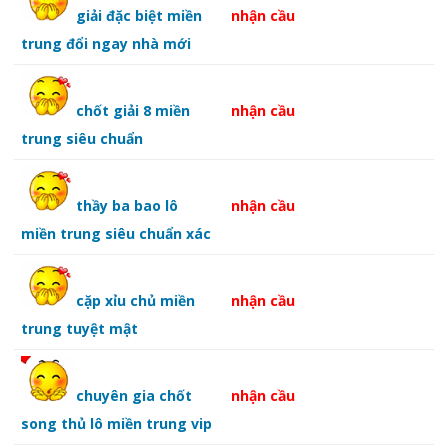
nhận cầu
giải đặc biệt miền
trung đổi ngay nhà mới
nhận cầu
chốt giải 8 miền
trung siêu chuẩn
nhận cầu
thầy ba bao lô
miền trung siêu chuẩn xác
nhận cầu
cặp xỉu chủ miền
trung tuyệt mật
nhận cầu
chuyên gia chốt
song thủ lô miền trung vip