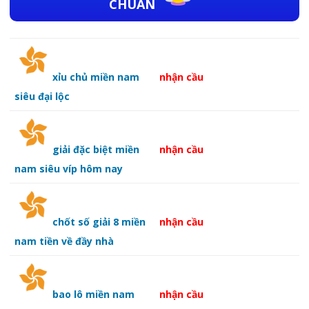
CHUẨN
xỉu chủ miền nam
nhận cầu
siêu đại lộc
giải đặc biệt miền
nhận cầu
nam siêu víp hôm nay
chốt số giải 8 miền
nhận cầu
nam tiền về đầy nhà
bao lô miền nam
nhận cầu