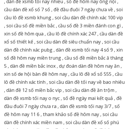
, dàn đề xsmb tối nay nhiều , số đề hôm nay ông nội ,
cầu dàn đề xổ số 7 số , đề đầu đuôi 7 ngày chưa về , soi
cầu lô đề xsmb khung , soi cầu dàn đề chính xác 100 vip
, soi cầu số đề miền bắc , cầu số đề 3 miền đánh con gì ,
xin số đề hôm qua , cầu lô đề chính xác 247 , cầu dàn đề
xổ số thiết kế , soi cầu dàn đề siêu chuẩn nay , soi cầu
dàn đề chính xác pubg , dàn đề xsmb tối nay 4 số 9 , xin
số đề hôm nay miền trung , cầu số đề miền bắc ă tháng
5 , dàn đề miền bắc inox , dự đoán dàn đề hôm nay ăn ,
xin số de hội bàn đề hôm nay , cầu lô đề xổ số 555 , cầu
lô đề chính xác tính , soi cầu dàn đề tối nay về bao nhiêu
, dàn đề 12 số miền bắc vip , soi cầu dàn đề ăn trộm ,
dàn đề xsmb tối nay o nyc , số đề ngày mai kết quả , đề
đầu đuôi 7 ngày chưa ra , dàn đề xsmb tối nay 3/7 , số
đề hôm nay 11 6 , tham khảo số đề hôm nay , soi cầu
dàn đề chính xác miền nam , soi cầu dàn đề xổ số phú