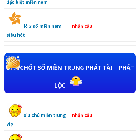
đặc biệt miền nam
lô 3 số miền nam
nhận cầu
siêu hót
CHỐT SỐ MIỀN TRUNG PHÁT TÀI – PHÁT
LỘC
nhận cầu
xỉu chủ miền trung
vip