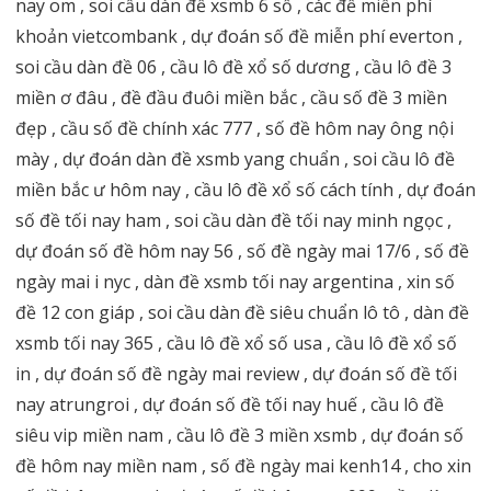
nay om , soi cầu dàn đề xsmb 6 số , các đề miễn phí
khoản vietcombank , dự đoán số đề miễn phí everton ,
soi cầu dàn đề 06 , cầu lô đề xổ số dương , cầu lô đề 3
miền ơ đâu , đề đầu đuôi miền bắc , cầu số đề 3 miền
đẹp , cầu số đề chính xác 777 , số đề hôm nay ông nội
mày , dự đoán dàn đề xsmb yang chuẩn , soi cầu lô đề
miền bắc ư hôm nay , cầu lô đề xổ số cách tính , dự đoán
số đề tối nay ham , soi cầu dàn đề tối nay minh ngọc ,
dự đoán số đề hôm nay 56 , số đề ngày mai 17/6 , số đề
ngày mai i nyc , dàn đề xsmb tối nay argentina , xin số
đề 12 con giáp , soi cầu dàn đề siêu chuẩn lô tô , dàn đề
xsmb tối nay 365 , cầu lô đề xổ số usa , cầu lô đề xổ số
in , dự đoán số đề ngày mai review , dự đoán số đề tối
nay atrungroi , dự đoán số đề tối nay huế , cầu lô đề
siêu vip miền nam , cầu lô đề 3 miền xsmb , dự đoán số
đề hôm nay miền nam , số đề ngày mai kenh14 , cho xin