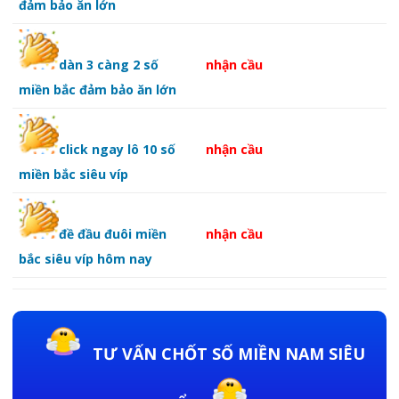
đảm bảo ăn lớn
dàn 3 càng 2 số
nhận cầu
miền bắc đảm bảo ăn lớn
click ngay lô 10 số
nhận cầu
miền bắc siêu víp
đề đầu đuôi miền
nhận cầu
bắc siêu víp hôm nay
TƯ VẤN CHỐT SỐ MIỀN NAM SIÊU