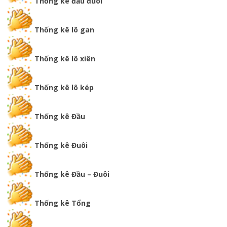
Thống kê đầu đuôi
Thống kê lô gan
Thống kê lô xiên
Thống kê lô kép
Thống kê Đầu
Thống kê Đuôi
Thống kê Đầu – Đuôi
Thống kê Tổng