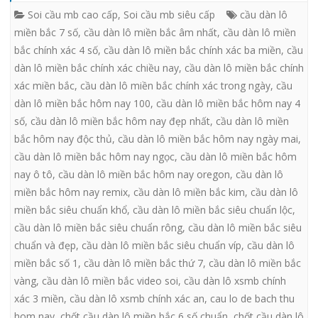
Soi cầu mb cao cấp
,
Soi cầu mb siêu cấp
cầu dàn lô
miền bắc 7 số
,
cầu dàn lô miền bắc âm nhất
,
cầu dàn lô miền
bắc chính xác 4 số
,
cầu dàn lô miền bắc chính xác ba miền
,
cầu
dàn lô miền bắc chính xác chiều nay
,
cầu dàn lô miền bắc chính
xác miền bắc
,
cầu dàn lô miền bắc chính xác trong ngày
,
cầu
dàn lô miền bắc hôm nay 100
,
cầu dàn lô miền bắc hôm nay 4
số
,
cầu dàn lô miền bắc hôm nay đẹp nhất
,
cầu dàn lô miền
bắc hôm nay độc thủ
,
cầu dàn lô miền bắc hôm nay ngày mai
,
cầu dàn lô miền bắc hôm nay ngọc
,
cầu dàn lô miền bắc hôm
nay ô tô
,
cầu dàn lô miền bắc hôm nay oregon
,
cầu dàn lô
miền bắc hôm nay remix
,
cầu dàn lô miền bắc kim
,
cầu dàn lô
miền bắc siêu chuẩn khổ
,
cầu dàn lô miền bắc siêu chuẩn lộc
,
cầu dàn lô miền bắc siêu chuẩn rông
,
cầu dàn lô miền bắc siêu
chuẩn và đẹp
,
cầu dàn lô miền bắc siêu chuẩn víp
,
cầu dàn lô
miền bắc số 1
,
cầu dàn lô miền bắc thứ 7
,
cầu dàn lô miền bắc
vàng
,
cầu dàn lô miền bắc video soi
,
cầu dàn lô xsmb chính
xác 3 miền
,
cầu dàn lô xsmb chính xác an
,
cau lo de bach thu
hom nay
,
chốt cầu dàn lô miền bắc 6 số chuẩn
,
chốt cầu dàn lô