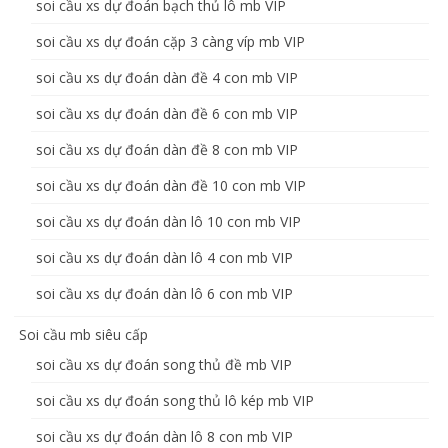
soi cầu xs dự đoán bạch thủ lô mb VIP
soi cầu xs dự đoán cặp 3 càng víp mb VIP
soi cầu xs dự đoán dàn đề 4 con mb VIP
soi cầu xs dự đoán dàn đề 6 con mb VIP
soi cầu xs dự đoán dàn đề 8 con mb VIP
soi cầu xs dự đoán dàn đề 10 con mb VIP
soi cầu xs dự đoán dàn lô 10 con mb VIP
soi cầu xs dự đoán dàn lô 4 con mb VIP
soi cầu xs dự đoán dàn lô 6 con mb VIP
Soi cầu mb siêu cấp
soi cầu xs dự đoán song thủ đề mb VIP
soi cầu xs dự đoán song thủ lô kép mb VIP
soi cầu xs dự đoán dàn lô 8 con mb VIP