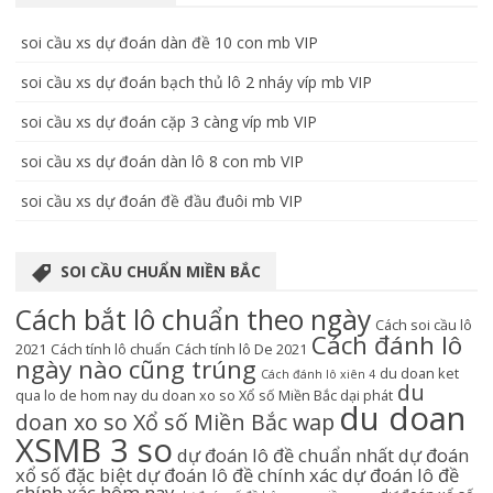
soi cầu xs dự đoán dàn đề 10 con mb VIP
soi cầu xs dự đoán bạch thủ lô 2 nháy víp mb VIP
soi cầu xs dự đoán cặp 3 càng víp mb VIP
soi cầu xs dự đoán dàn lô 8 con mb VIP
soi cầu xs dự đoán đề đầu đuôi mb VIP
SOI CẦU CHUẨN MIỀN BẮC
Cách bắt lô chuẩn theo ngày
Cách soi cầu lô
Cách đánh lô
2021
Cách tính lô chuẩn
Cách tính lô De 2021
ngày nào cũng trúng
du doan ket
Cách đánh lô xiên 4
du
qua lo de hom nay
du doan xo so Xổ số Miền Bắc dại phát
du doan
doan xo so Xổ số Miền Bắc wap
XSMB 3 so
dự đoán lô đề chuẩn nhất dự đoán
xổ số đặc biệt
dự đoán lô đề chính xác
dự đoán lô đề
chính xác hôm nay