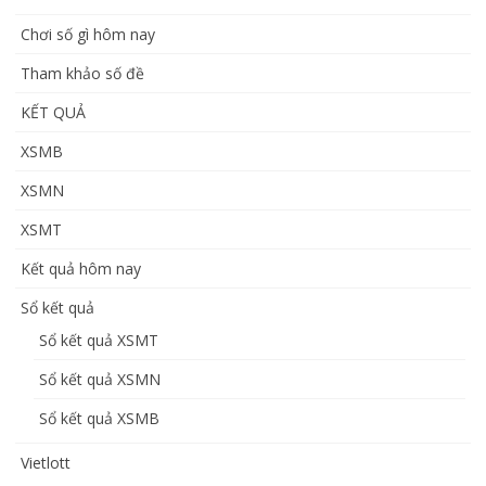
Chơi số gì hôm nay
Tham khảo số đề
KẾT QUẢ
XSMB
XSMN
XSMT
Kết quả hôm nay
Sổ kết quả
Sổ kết quả XSMT
Sổ kết quả XSMN
Sổ kết quả XSMB
Vietlott