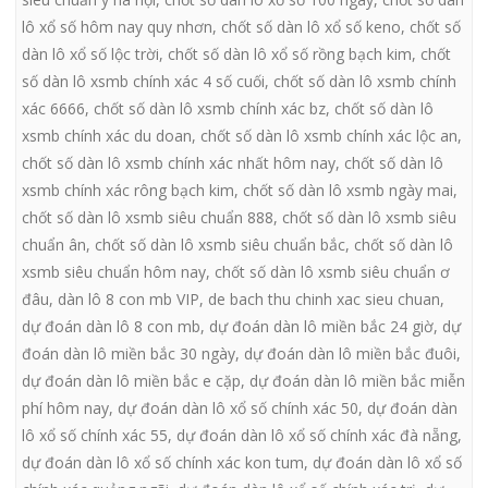
lô xổ số hôm nay quy nhơn
,
chốt số dàn lô xổ số keno
,
chốt số
dàn lô xổ số lộc trời
,
chốt số dàn lô xổ số rồng bạch kim
,
chốt
số dàn lô xsmb chính xác 4 số cuối
,
chốt số dàn lô xsmb chính
xác 6666
,
chốt số dàn lô xsmb chính xác bz
,
chốt số dàn lô
xsmb chính xác du doan
,
chốt số dàn lô xsmb chính xác lộc an
,
chốt số dàn lô xsmb chính xác nhất hôm nay
,
chốt số dàn lô
xsmb chính xác rông bạch kim
,
chốt số dàn lô xsmb ngày mai
,
chốt số dàn lô xsmb siêu chuẩn 888
,
chốt số dàn lô xsmb siêu
chuẩn ân
,
chốt số dàn lô xsmb siêu chuẩn bắc
,
chốt số dàn lô
xsmb siêu chuẩn hôm nay
,
chốt số dàn lô xsmb siêu chuẩn ơ
đâu
,
dàn lô 8 con mb VIP
,
de bach thu chinh xac sieu chuan
,
dự đoán dàn lô 8 con mb
,
dự đoán dàn lô miền bắc 24 giờ
,
dự
đoán dàn lô miền bắc 30 ngày
,
dự đoán dàn lô miền bắc đuôi
,
dự đoán dàn lô miền bắc e cặp
,
dự đoán dàn lô miền bắc miễn
phí hôm nay
,
dự đoán dàn lô xổ số chính xác 50
,
dự đoán dàn
lô xổ số chính xác 55
,
dự đoán dàn lô xổ số chính xác đà nẵng
,
dự đoán dàn lô xổ số chính xác kon tum
,
dự đoán dàn lô xổ số