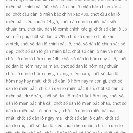
miền bắc chính xác 00
,
chốt cầu dàn lô miền bắc chính xác 4
số
,
chốt cầu dàn lô miền bắc chính xác 400
,
chốt cầu dàn lô
miền bắc siêu chuẩn 24 giờ
,
chốt cầu dàn lô miền bắc siêu
chuẩn êm
,
chốt cầu dàn lô xsmb chính xác gì
,
chốt số dàn lô 36
số miễn phí
,
chốt số dàn lô 799
,
chốt số dàn lô chính xác
amtek
,
chốt số dàn lô chính xác lô
,
chốt số dàn lô chính xác số
đẹp
,
chốt số dàn lô gần miền bắc
,
chốt số dàn lô hay về nhất
,
chốt số dàn lô hôm nay 24h
,
chốt số dàn lô hôm nay 4 số
,
chốt
số dàn lô hôm nay ba miền
,
chốt số dàn lô hôm nay chuẩn
,
chốt số dàn lô hôm nay giờ vàng miền nam
,
chốt số dàn lô
hôm nay hay nhất
,
chốt số dàn lô hôm nay ra con gì
,
chốt số
dàn lô miền bắc
,
chốt số dàn lô miền bắc 8 số
,
chốt số dàn lô
miền bắc dự đoán
,
chốt số dàn lô miền bắc hôm nay
,
chốt số
dàn lô miền bắc nhà cái
,
chốt số dàn lô miền bắc pháp
,
chốt số
dàn lô miền bắc tối hôm nay
,
chốt số dàn lô miền bắc xác
nhất
,
chốt số dàn lô ngày mai
,
chốt số dàn lô quán
,
chốt số
dàn lô rơi
,
chốt số dàn lô siêu chuẩn liên quân
,
chốt số dàn lô
siêu chuẩn y hà nội
,
chốt số dàn lô xổ số 100 ngày
,
chốt số dàn