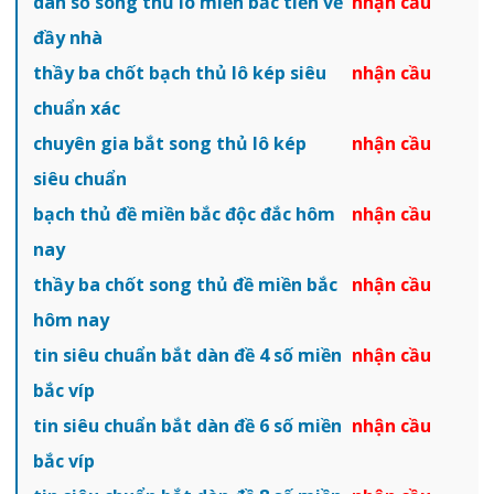
dàn số song thủ lô miền bắc tiền về
nhận cầu
đầy nhà
thầy ba chốt bạch thủ lô kép siêu
nhận cầu
chuẩn xác
chuyên gia bắt song thủ lô kép
nhận cầu
siêu chuẩn
bạch thủ đề miền bắc độc đắc hôm
nhận cầu
nay
thầy ba chốt song thủ đề miền bắc
nhận cầu
hôm nay
tin siêu chuẩn bắt dàn đề 4 số miền
nhận cầu
bắc víp
tin siêu chuẩn bắt dàn đề 6 số miền
nhận cầu
bắc víp