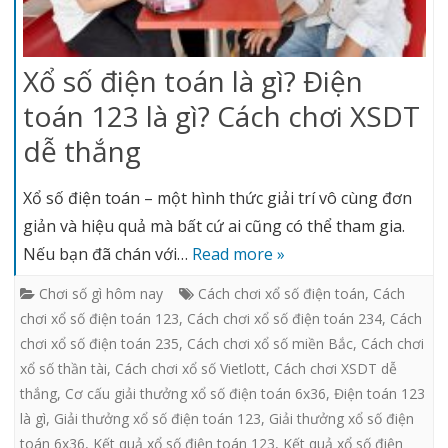
Xổ số điện toán là gì? Điện
toán 123 là gì? Cách chơi XSDT
dễ thắng
Xổ số điện toán – một hình thức giải trí vô cùng đơn
giản và hiệu quả mà bất cứ ai cũng có thể tham gia.
Nếu bạn đã chán với…
Read more »
Chơi số gì hôm nay
Cách chơi xổ số điện toán
,
Cách
chơi xổ số điện toán 123
,
Cách chơi xổ số điện toán 234
,
Cách
chơi xổ số điện toán 235
,
Cách chơi xổ số miền Bắc
,
Cách chơi
xổ số thần tài
,
Cách chơi xổ số Vietlott
,
Cách chơi XSDT dễ
thắng
,
Cơ cấu giải thưởng xổ số điện toán 6x36
,
Điện toán 123
là gì
,
Giải thưởng xổ số điện toán 123
,
Giải thưởng xổ số điện
toán 6x36
,
Kết quả xổ số điện toán 123
,
Kết quả xổ số điện