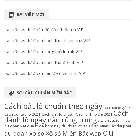
BÀI VIẾT MỚI
soi cầu xs dự đoán đề đầu đuôi mb VIP
soi cầu xs dự đoán bạch thủ lô kép mb VIP
soi cầu xs dự đoán song thủ lô mb VIP
soi cầu xs dự đoán bạch thủ đề mb VIP
soi cầu xs dự đoán dàn đề 6 con mb VIP
SOI CẦU CHUẨN MIỀN BẮC
Cách bắt lô chuẩn theo ngày
cách bắt lô giải 7
Cách
Cách soi cầu lô 2021
Cách tính lô chuẩn
Cách tính lô De 2021
đánh lô ngày nào cũng trúng
Cách đánh lô xiên 4
du doan ket qua lo de hom nay
du doan xo so Xổ số Miền Bắc dại phát
du
du doan xo so Xổ số Miền Bắc wap