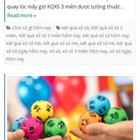
quay lúc mấy giờ KQXS 3 miền được tường thuật…
Read more »
Chơi số gì hôm nay
kết quả xổ số
,
Kết quả xổ số 3
miền
,
Kết quả xổ số 3 miền hôm nay
,
kết quả xổ số hôm nay
,
kết quả xổ số mb
,
kết quả xổ số mn
,
kết quả xổ số mt
,
kết quả
xổ số ngày hôm nay
,
xổ số
,
xổ số 3 miền hôm nay
,
xổ số ngày
hôm nay