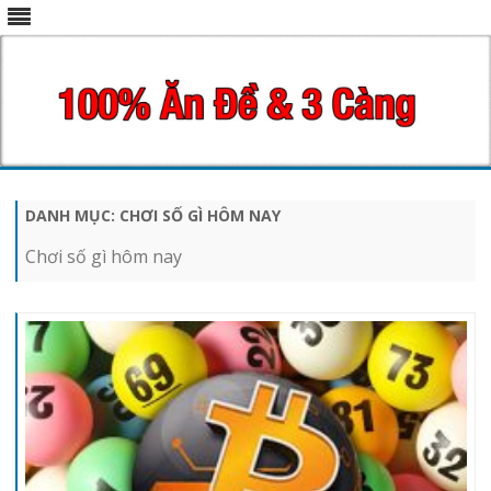
Skip
to
content
DANH MỤC:
CHƠI SỐ GÌ HÔM NAY
Chơi số gì hôm nay