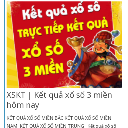
XSKT | Kết quả xổ số 3 miền
hôm nay
KẾT QUẢ XỔ SỐ MIỀN BẮC,KẾT QUẢ XỔ SỐ MIỀN
NAM, KẾT QUẢ XỔ SỐ MIỀN TRUNG Kết quả xổ số