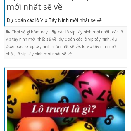
mới nhất sẽ về
Dự đoán các lô Vip Tây Ninh mới nhất sẽ về
Chơi số gì hôm nay
các lô vip tây ninh mới nhất
,
các lô
vip tây ninh mới nhất sẽ về
,
dự đoán các lô vip tây ninh
,
dự
đoán các lô vip tây ninh mới nhất sẽ về
,
lô vip tây ninh mới
nhất
,
lô vip tây ninh mới nhất sẽ về