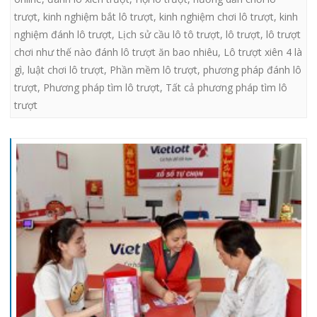
trượt
,
kinh nghiệm bắt lô trượt
,
kinh nghiệm chơi lô trượt
,
kinh
nghiệm đánh lô trượt
,
Lịch sử cầu lô tô trượt
,
lô trượt
,
lô trượt
chơi như thế nào đánh lô trượt ăn bao nhiêu
,
Lô trượt xiên 4 là
gì
,
luật chơi lô trượt
,
Phần mềm lô trượt
,
phương pháp đánh lô
trượt
,
Phương pháp tìm lô trượt
,
Tất cả phương pháp tìm lô
trượt