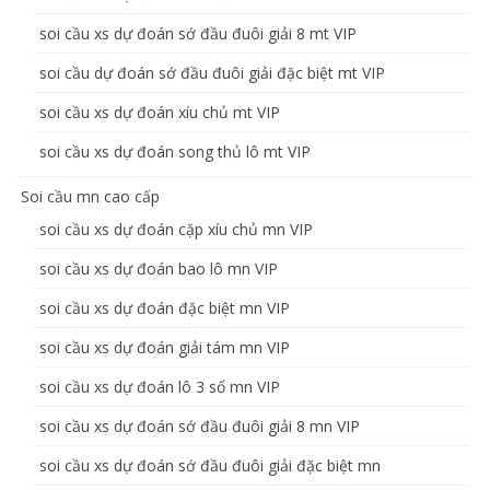
soi cầu xs dự đoán sớ đầu đuôi giải 8 mt VIP
soi cầu dự đoán sớ đầu đuôi giải đặc biệt mt VIP
soi cầu xs dự đoán xíu chủ mt VIP
soi cầu xs dự đoán song thủ lô mt VIP
Soi cầu mn cao cấp
soi cầu xs dự đoán cặp xíu chủ mn VIP
soi cầu xs dự đoán bao lô mn VIP
soi cầu xs dự đoán đặc biệt mn VIP
soi cầu xs dự đoán giải tám mn VIP
soi cầu xs dự đoán lô 3 số mn VIP
soi cầu xs dự đoán sớ đầu đuôi giải 8 mn VIP
soi cầu xs dự đoán sớ đầu đuôi giải đặc biệt mn