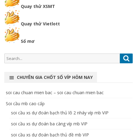
Quay thử XSMT
Quay thử Vietlott
Sổ mơ
Search
Sea
for:
CHUYÊN GIA CHỐT SỐ VÍP HÔM NAY
soi cau chuan mien bac – soi cau chuan mien bac
Soi cầu mb cao cấp
soi cầu xs dự đoán bạch thủ lô 2 nháy víp mb VIP
soi cầu xs dự đoán ba càng víp mb VIP
soi cầu xs dự đoán bạch thủ đề mb VIP