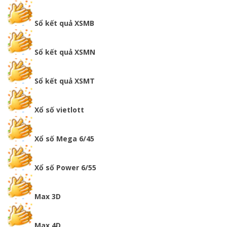
Sổ kết quả XSMB
Sổ kết quả XSMN
Sổ kết quả XSMT
Xổ số vietlott
Xổ số Mega 6/45
Xổ số Power 6/55
Max 3D
Max 4D