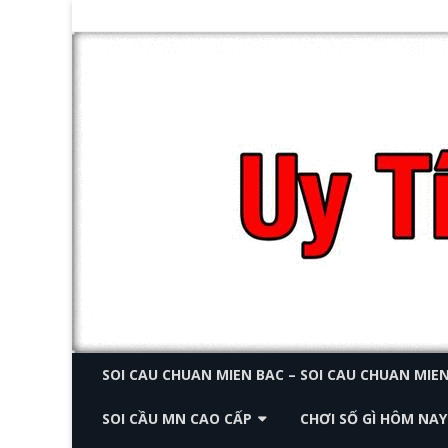
SOI CAU CHUAN MIEN BAC – SOI CAU CHUAN MIE
SOI CẦU MN CAO CẤP
CHƠI SỐ GÌ HÔM NAY