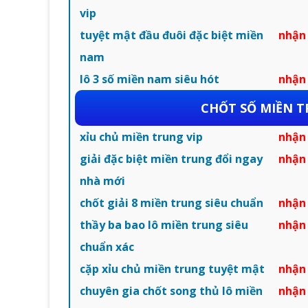
vip
tuyệt mật đầu đuôi đặc biệt miền
nhận
nam
lô 3 số miền nam siêu hót
nhận
CHỐT SỐ MIỀN T
xỉu chủ miền trung vip
nhận
giải đặc biệt miền trung đổi ngay
nhận
nhà mới
chốt giải 8 miền trung siêu chuẩn
nhận
thầy ba bao lô miền trung siêu
nhận
chuẩn xác
cặp xỉu chủ miền trung tuyệt mật
nhận
chuyên gia chốt song thủ lô miền
nhận