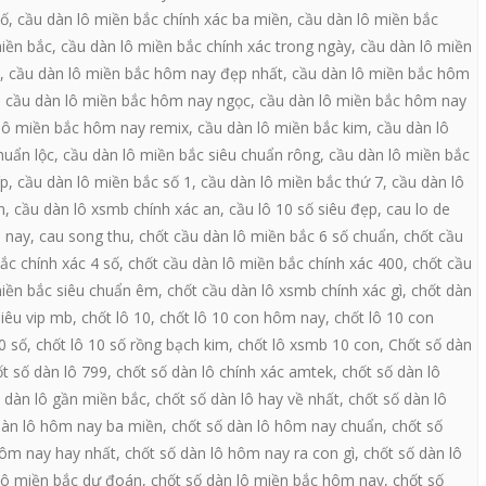
số
,
cầu dàn lô miền bắc chính xác ba miền
,
cầu dàn lô miền bắc
miền bắc
,
cầu dàn lô miền bắc chính xác trong ngày
,
cầu dàn lô miền
,
cầu dàn lô miền bắc hôm nay đẹp nhất
,
cầu dàn lô miền bắc hôm
,
cầu dàn lô miền bắc hôm nay ngọc
,
cầu dàn lô miền bắc hôm nay
lô miền bắc hôm nay remix
,
cầu dàn lô miền bắc kim
,
cầu dàn lô
huẩn lộc
,
cầu dàn lô miền bắc siêu chuẩn rông
,
cầu dàn lô miền bắc
íp
,
cầu dàn lô miền bắc số 1
,
cầu dàn lô miền bắc thứ 7
,
cầu dàn lô
n
,
cầu dàn lô xsmb chính xác an
,
cầu lô 10 số siêu đẹp
,
cau lo de
m nay
,
cau song thu
,
chốt cầu dàn lô miền bắc 6 số chuẩn
,
chốt cầu
ắc chính xác 4 số
,
chốt cầu dàn lô miền bắc chính xác 400
,
chốt cầu
miền bắc siêu chuẩn êm
,
chốt cầu dàn lô xsmb chính xác gì
,
chốt dàn
siêu vip mb
,
chốt lô 10
,
chốt lô 10 con hôm nay
,
chốt lô 10 con
0 số
,
chốt lô 10 số rồng bạch kim
,
chốt lô xsmb 10 con
,
Chốt số dàn
t số dàn lô 799
,
chốt số dàn lô chính xác amtek
,
chốt số dàn lô
ố dàn lô gần miền bắc
,
chốt số dàn lô hay về nhất
,
chốt số dàn lô
dàn lô hôm nay ba miền
,
chốt số dàn lô hôm nay chuẩn
,
chốt số
hôm nay hay nhất
,
chốt số dàn lô hôm nay ra con gì
,
chốt số dàn lô
 lô miền bắc dự đoán
,
chốt số dàn lô miền bắc hôm nay
,
chốt số