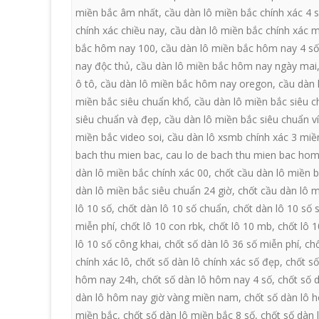
miền bắc âm nhất
,
cầu dàn lô miền bắc chính xác 4 
chính xác chiều nay
,
cầu dàn lô miền bắc chính xác 
bắc hôm nay 100
,
cầu dàn lô miền bắc hôm nay 4 số
nay độc thủ
,
cầu dàn lô miền bắc hôm nay ngày mai
ô tô
,
cầu dàn lô miền bắc hôm nay oregon
,
cầu dàn 
miền bắc siêu chuẩn khổ
,
cầu dàn lô miền bắc siêu c
siêu chuẩn và đẹp
,
cầu dàn lô miền bắc siêu chuẩn v
miền bắc video soi
,
cầu dàn lô xsmb chính xác 3 miề
bach thu mien bac
,
cau lo de bach thu mien bac ho
dàn lô miền bắc chính xác 00
,
chốt cầu dàn lô miền b
dàn lô miền bắc siêu chuẩn 24 giờ
,
chốt cầu dàn lô 
lô 10 số
,
chốt dàn lô 10 số chuẩn
,
chốt dàn lô 10 số 
miễn phí
,
chốt lô 10 con rbk
,
chốt lô 10 mb
,
chốt lô 1
lô 10 số công khai
,
chốt số dàn lô 36 số miễn phí
,
chố
chính xác lô
,
chốt số dàn lô chính xác số đẹp
,
chốt s
hôm nay 24h
,
chốt số dàn lô hôm nay 4 số
,
chốt số 
dàn lô hôm nay giờ vàng miền nam
,
chốt số dàn lô 
miền bắc
,
chốt số dàn lô miền bắc 8 số
,
chốt số dàn