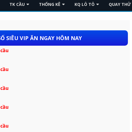
TK CẦU
THỐNG KÊ
KQ LÔ TÔ
QUAY THỬ
SOI CẦU XS DỰ ĐOÁN BA CÀNG
SOI CẦU XS DỰ ĐOÁN SONG
CẦU VỀ NHIỀU NHÁY (MB)
VÍP MB VIP
TK TỪ 00 ĐẾN 99
BẢNG LOTO MT
THỦ LÔ KÉP MB VIP
QUAY THỬ VI
N 123
CẦU VỀ CẢ CẶP (MB)
SOI CẦU XS DỰ ĐOÁN BẠCH
TẦN SUẤT XUẤT HIỆN
BẢNG LOTO MN
SOI CẦU XS DỰ ĐOÁN DÀN LÔ 8
QUAY THỬ X
THỦ ĐỀ MB VIP
CON MB VIP
Ố SIÊU VIP ĂN NGAY HÔM NAY
N 6×36
CẦU LẬT LIÊN TỤC (MB)
THỐNG KÊ TỔNG
BẢNG LOTO MB
QUAY THỬ X
SOI CẦU XS DỰ ĐOÁN BẠCH
SOI CẦU XS DỰ ĐOÁN ĐỀ ĐẦU
 cầu
CẦU BẠCH THỦ (MB)
THỐNG KÊ ĐẦU – ĐUÔI
QUAY THỬ X
THỦ LÔ KÉP MB VIP
ĐUÔI MB VIP
THỐNG KÊ ĐUÔI
SOI CẦU XS DỰ ĐOÁN BẠCH
SOI CẦU XS DỰ ĐOÁN LÔ XIÊN 
 cầu
THỦ LÔ MB VIP
MB VIP
THỐNG KÊ ĐẦU
SOI CẦU XS DỰ ĐOÁN CẶP 3
SOI CẦU XS DỰ ĐOÁN LÔ XIÊN 
 cầu
THỐNG KÊ LÔ KÉP
CÀNG VÍP MB VIP
MB VIP
THỐNG KÊ LÔ XIÊN
SOI CẦU XS DỰ ĐOÁN DÀN ĐỀ 4
SOI CẦU XS DỰ ĐOÁN LÔ XIÊN 
 cầu
CON MB VIP
THỐNG KÊ LÔ GAN
MB VIP
SOI CẦU XS DỰ ĐOÁN DÀN ĐỀ 6
THỐNG KÊ ĐẦU ĐUÔI
SOI CẦU XS DỰ ĐOÁN SONG
 cầu
CON MB VIP
THỦ LÔ MB VIP