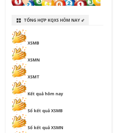
SOI CẦU XS DỰ ĐOÁN SONG
THỦ LÔ MT VIP
TỔNG HỢP KQXS HÔM NAY ⇙
XSMB
XSMN
XSMT
Kết quả hôm nay
Sổ kết quả XSMB
Sổ kết quả XSMN