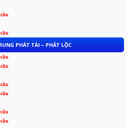
 cầu
 cầu
RUNG PHÁT TÀI – PHÁT LỘC
 cầu
 cầu
 cầu
 cầu
 cầu
 cầu