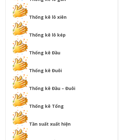
Thống kê lô xiên
Thống kê lô kép
Thống kê Đầu
Thống kê Đuôi
Thống kê Đầu – Đuôi
Thống kê Tổng
Tần suất xuất hiện