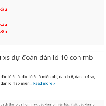
 cầu
 cầu
 cầu
u xs dự đoán dàn lô 10 con mb
 dàn lô 6 số, dàn lô 6 số miền phí, dan lo 6, dan lo 4 so,
, dàn lô 4 số miền…
Read more »
 bach thu lo de hom nay
,
cầu dàn lô miền bắc 7 số
,
cầu dàn lô