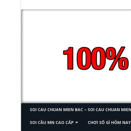
SOI CAU CHUAN MIEN BAC – SOI CAU CHUAN MIE
SOI CẦU MN CAO CẤP
CHƠI SỐ GÌ HÔM NAY