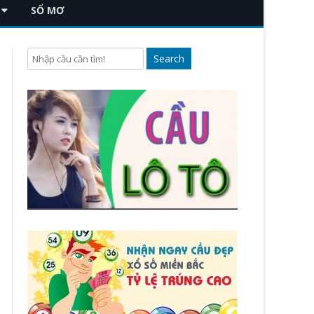
SỔ MƠ
SOI CẦU XS DỰ ĐOÁN CẶP XÍU
ETLOTT
CHỦ MT VIP
Search
SMT
SOI CẦU XS DỰ ĐOÁN ĐẶC BIỆT
MT VIP
SMN
SOI CẦU XS DỰ ĐOÁN GIẢI TÁM
SMB
MT VIP
2
SOI CẦU XS DỰ ĐOÁN LÔ 3 SỐ
MT VIP
3
SOI CẦU XS DỰ ĐOÁN SỚ ĐẦU
ĐUÔI GIẢI 8 MT VIP
4
SOI CẦU DỰ ĐOÁN SỚ ĐẦU
ĐUÔI GIẢI ĐẶC BIỆT MT VIP
SOI CẦU XS DỰ ĐOÁN XÍU CHỦ
MT VIP