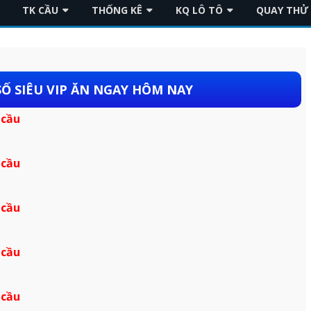
TK CẦU
THỐNG KÊ
KQ LÔ TÔ
QUAY THỬ
SOI CẦU XS DỰ ĐOÁN BA CÀNG
SOI CẦU XS DỰ ĐOÁN SONG
CẦU VỀ NHIỀU NHÁY (MB)
VÍP MB VIP
TK TỪ 00 ĐẾN 99
BẢNG LOTO MT
THỦ LÔ KÉP MB VIP
QUAY THỬ VI
N 123
CẦU VỀ CẢ CẶP (MB)
SOI CẦU XS DỰ ĐOÁN BẠCH
TẦN SUẤT XUẤT HIỆN
BẢNG LOTO MN
SOI CẦU XS DỰ ĐOÁN DÀN LÔ 8
QUAY THỬ X
THỦ ĐỀ MB VIP
CON MB VIP
Ố SIÊU VIP ĂN NGAY HÔM NAY
N 6×36
CẦU LẬT LIÊN TỤC (MB)
THỐNG KÊ TỔNG
BẢNG LOTO MB
QUAY THỬ X
SOI CẦU XS DỰ ĐOÁN BẠCH
SOI CẦU XS DỰ ĐOÁN ĐỀ ĐẦU
 cầu
CẦU BẠCH THỦ (MB)
THỐNG KÊ ĐẦU – ĐUÔI
QUAY THỬ X
THỦ LÔ KÉP MB VIP
ĐUÔI MB VIP
THỐNG KÊ ĐUÔI
SOI CẦU XS DỰ ĐOÁN BẠCH
SOI CẦU XS DỰ ĐOÁN LÔ XIÊN 
 cầu
THỦ LÔ MB VIP
MB VIP
THỐNG KÊ ĐẦU
SOI CẦU XS DỰ ĐOÁN CẶP 3
SOI CẦU XS DỰ ĐOÁN LÔ XIÊN 
 cầu
THỐNG KÊ LÔ KÉP
CÀNG VÍP MB VIP
MB VIP
THỐNG KÊ LÔ XIÊN
SOI CẦU XS DỰ ĐOÁN DÀN ĐỀ 4
SOI CẦU XS DỰ ĐOÁN LÔ XIÊN 
 cầu
CON MB VIP
THỐNG KÊ LÔ GAN
MB VIP
SOI CẦU XS DỰ ĐOÁN DÀN ĐỀ 6
THỐNG KÊ ĐẦU ĐUÔI
SOI CẦU XS DỰ ĐOÁN SONG
 cầu
CON MB VIP
THỦ LÔ MB VIP