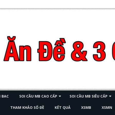
Skip
N BAC
SOI CẦU MB CAO CẤP
SOI CẦU MB SIÊU CẤP
to
content
THAM KHẢO SỐ ĐỀ
SOI CẦU XS DỰ ĐOÁN BẠCH
KẾT QUẢ
SOI CẦU XS DỰ ĐOÁN SONG
XSMB
XSMN
THỦ LÔ 2 NHÁY VÍP MB VIP
THỦ ĐỀ MB VIP