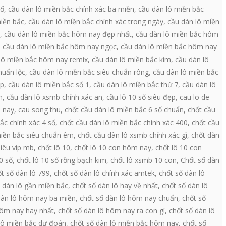
số
,
cầu dàn lô miền bắc chính xác ba miền
,
cầu dàn lô miền bắc
miền bắc
,
cầu dàn lô miền bắc chính xác trong ngày
,
cầu dàn lô miền
,
cầu dàn lô miền bắc hôm nay đẹp nhất
,
cầu dàn lô miền bắc hôm
,
cầu dàn lô miền bắc hôm nay ngọc
,
cầu dàn lô miền bắc hôm nay
lô miền bắc hôm nay remix
,
cầu dàn lô miền bắc kim
,
cầu dàn lô
huẩn lộc
,
cầu dàn lô miền bắc siêu chuẩn rông
,
cầu dàn lô miền bắc
íp
,
cầu dàn lô miền bắc số 1
,
cầu dàn lô miền bắc thứ 7
,
cầu dàn lô
n
,
cầu dàn lô xsmb chính xác an
,
cầu lô 10 số siêu đẹp
,
cau lo de
m nay
,
cau song thu
,
chốt cầu dàn lô miền bắc 6 số chuẩn
,
chốt cầu
ắc chính xác 4 số
,
chốt cầu dàn lô miền bắc chính xác 400
,
chốt cầu
miền bắc siêu chuẩn êm
,
chốt cầu dàn lô xsmb chính xác gì
,
chốt dàn
siêu vip mb
,
chốt lô 10
,
chốt lô 10 con hôm nay
,
chốt lô 10 con
0 số
,
chốt lô 10 số rồng bạch kim
,
chốt lô xsmb 10 con
,
Chốt số dàn
t số dàn lô 799
,
chốt số dàn lô chính xác amtek
,
chốt số dàn lô
ố dàn lô gần miền bắc
,
chốt số dàn lô hay về nhất
,
chốt số dàn lô
dàn lô hôm nay ba miền
,
chốt số dàn lô hôm nay chuẩn
,
chốt số
hôm nay hay nhất
,
chốt số dàn lô hôm nay ra con gì
,
chốt số dàn lô
 lô miền bắc dự đoán
,
chốt số dàn lô miền bắc hôm nay
,
chốt số