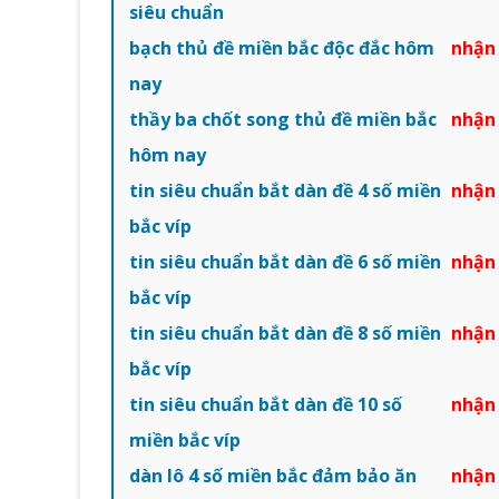
siêu chuẩn
SOI CẦU XS DỰ ĐOÁN SONG
THỦ LÔ MN VIP
bạch thủ đề miền bắc độc đắc hôm
nhận
nay
SOI CẦU XS DỰ ĐOÁN XÍU CHỦ
MN VIP
thầy ba chốt song thủ đề miền bắc
nhận
hôm nay
tin siêu chuẩn bắt dàn đề 4 số miền
nhận
bắc víp
tin siêu chuẩn bắt dàn đề 6 số miền
nhận
bắc víp
tin siêu chuẩn bắt dàn đề 8 số miền
nhận
bắc víp
tin siêu chuẩn bắt dàn đề 10 số
nhận
miền bắc víp
dàn lô 4 số miền bắc đảm bảo ăn
nhận