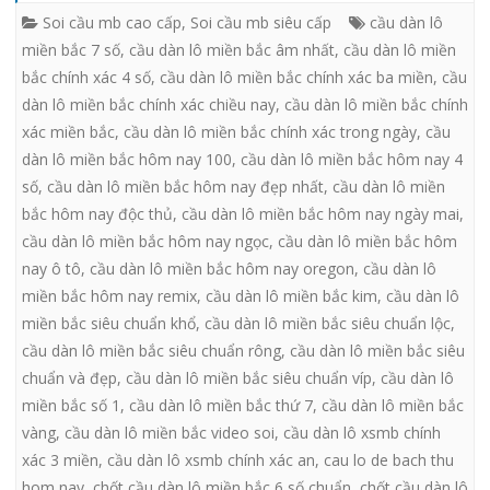
Soi cầu mb cao cấp
,
Soi cầu mb siêu cấp
cầu dàn lô
miền bắc 7 số
,
cầu dàn lô miền bắc âm nhất
,
cầu dàn lô miền
bắc chính xác 4 số
,
cầu dàn lô miền bắc chính xác ba miền
,
cầu
dàn lô miền bắc chính xác chiều nay
,
cầu dàn lô miền bắc chính
xác miền bắc
,
cầu dàn lô miền bắc chính xác trong ngày
,
cầu
dàn lô miền bắc hôm nay 100
,
cầu dàn lô miền bắc hôm nay 4
số
,
cầu dàn lô miền bắc hôm nay đẹp nhất
,
cầu dàn lô miền
bắc hôm nay độc thủ
,
cầu dàn lô miền bắc hôm nay ngày mai
,
cầu dàn lô miền bắc hôm nay ngọc
,
cầu dàn lô miền bắc hôm
nay ô tô
,
cầu dàn lô miền bắc hôm nay oregon
,
cầu dàn lô
miền bắc hôm nay remix
,
cầu dàn lô miền bắc kim
,
cầu dàn lô
miền bắc siêu chuẩn khổ
,
cầu dàn lô miền bắc siêu chuẩn lộc
,
cầu dàn lô miền bắc siêu chuẩn rông
,
cầu dàn lô miền bắc siêu
chuẩn và đẹp
,
cầu dàn lô miền bắc siêu chuẩn víp
,
cầu dàn lô
miền bắc số 1
,
cầu dàn lô miền bắc thứ 7
,
cầu dàn lô miền bắc
vàng
,
cầu dàn lô miền bắc video soi
,
cầu dàn lô xsmb chính
xác 3 miền
,
cầu dàn lô xsmb chính xác an
,
cau lo de bach thu
hom nay
,
chốt cầu dàn lô miền bắc 6 số chuẩn
,
chốt cầu dàn lô