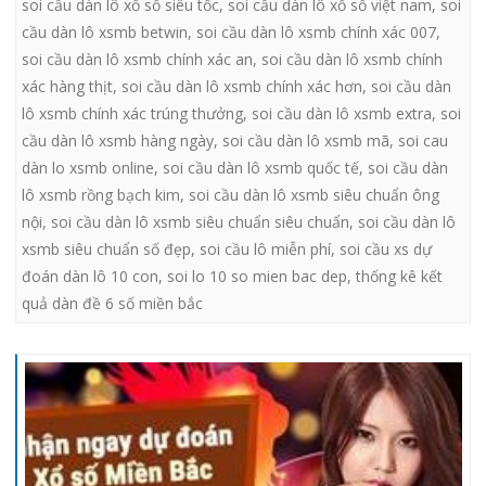
soi cầu dàn lô xổ số siêu tốc
,
soi cầu dàn lô xổ số việt nam
,
soi
cầu dàn lô xsmb betwin
,
soi cầu dàn lô xsmb chính xác 007
,
soi cầu dàn lô xsmb chính xác an
,
soi cầu dàn lô xsmb chính
xác hàng thịt
,
soi cầu dàn lô xsmb chính xác hơn
,
soi cầu dàn
lô xsmb chính xác trúng thưởng
,
soi cầu dàn lô xsmb extra
,
soi
cầu dàn lô xsmb hàng ngày
,
soi cầu dàn lô xsmb mã
,
soi cau
dàn lo xsmb online
,
soi cầu dàn lô xsmb quốc tế
,
soi cầu dàn
lô xsmb rồng bạch kim
,
soi cầu dàn lô xsmb siêu chuẩn ông
nội
,
soi cầu dàn lô xsmb siêu chuẩn siêu chuẩn
,
soi cầu dàn lô
xsmb siêu chuẩn số đẹp
,
soi cầu lô miễn phí
,
soi cầu xs dự
đoán dàn lô 10 con
,
soi lo 10 so mien bac dep
,
thống kê kết
quả dàn đề 6 số miền bắc