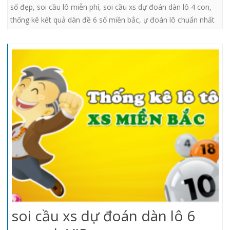
số đẹp
,
soi cầu lô miễn phí
,
soi cầu xs dự đoán dàn lô 4 con
,
thống kê kết quả dàn đề 6 số miền bắc
,
ự đoán lô chuẩn nhất
soi cầu xs dự đoán dàn lô 6