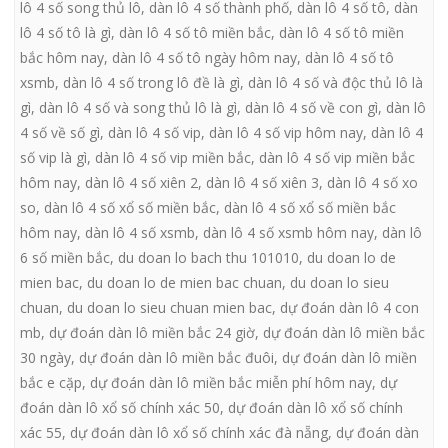
lô 4 số song thủ lô
,
dàn lô 4 số thành phố
,
dàn lô 4 số tô
,
dàn
lô 4 số tô là gì
,
dàn lô 4 số tô miền bắc
,
dàn lô 4 số tô miền
bắc hôm nay
,
dàn lô 4 số tô ngày hôm nay
,
dàn lô 4 số tô
xsmb
,
dàn lô 4 số trong lô đề là gì
,
dàn lô 4 số và độc thủ lô là
gì
,
dàn lô 4 số và song thủ lô là gì
,
dàn lô 4 số về con gì
,
dàn lô
4 số về số gì
,
dàn lô 4 số vip
,
dàn lô 4 số vip hôm nay
,
dàn lô 4
số vip là gì
,
dàn lô 4 số vip miền bắc
,
dàn lô 4 số vip miền bắc
hôm nay
,
dàn lô 4 số xiên 2
,
dàn lô 4 số xiên 3
,
dàn lô 4 số xo
so
,
dàn lô 4 số xổ số miền bắc
,
dàn lô 4 số xổ số miền bắc
hôm nay
,
dàn lô 4 số xsmb
,
dàn lô 4 số xsmb hôm nay
,
dàn lô
6 số miền bắc
,
du doan lo bach thu 101010
,
du doan lo de
mien bac
,
du doan lo de mien bac chuan
,
du doan lo sieu
chuan
,
du doan lo sieu chuan mien bac
,
dự đoán dàn lô 4 con
mb
,
dự đoán dàn lô miền bắc 24 giờ
,
dự đoán dàn lô miền bắc
30 ngày
,
dự đoán dàn lô miền bắc đuôi
,
dự đoán dàn lô miền
bắc e cặp
,
dự đoán dàn lô miền bắc miễn phí hôm nay
,
dự
đoán dàn lô xổ số chính xác 50
,
dự đoán dàn lô xổ số chính
xác 55
,
dự đoán dàn lô xổ số chính xác đà nẵng
,
dự đoán dàn