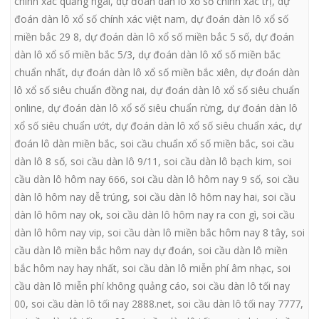
chính xác quảng ngãi
,
dự đoán dàn lô xổ số chính xác trị
,
dự
đoán dàn lô xổ số chính xác việt nam
,
dự đoán dàn lô xổ số
miền bắc 29 8
,
dự đoán dàn lô xổ số miền bắc 5 số
,
dự đoán
dàn lô xổ số miền bắc 5/3
,
dự đoán dàn lô xổ số miền bắc
chuẩn nhất
,
dự đoán dàn lô xổ số miền bắc xiên
,
dự đoán dàn
lô xổ số siêu chuẩn đồng nai
,
dự đoán dàn lô xổ số siêu chuẩn
online
,
dự đoán dàn lô xổ số siêu chuẩn rừng
,
dự đoán dàn lô
xổ số siêu chuẩn ướt
,
dự đoán dàn lô xổ số siêu chuẩn xác
,
dự
đoán lô dàn miền bắc
,
soi cầu chuẩn xổ số miền bắc
,
soi cầu
dàn lô 8 số
,
soi cầu dàn lô 9/11
,
soi cầu dàn lô bạch kim
,
soi
cầu dàn lô hôm nay 666
,
soi cầu dàn lô hôm nay 9 số
,
soi cầu
dàn lô hôm nay dễ trúng
,
soi cầu dàn lô hôm nay hai
,
soi cầu
dàn lô hôm nay ok
,
soi cầu dàn lô hôm nay ra con gì
,
soi cầu
dàn lô hôm nay vip
,
soi cầu dàn lô miền bắc hôm nay 8 tây
,
soi
cầu dàn lô miền bắc hôm nay dự đoán
,
soi cầu dàn lô miền
bắc hôm nay hay nhất
,
soi cầu dàn lô miễn phí âm nhạc
,
soi
cầu dàn lô miễn phí không quảng cáo
,
soi cầu dàn lô tối nay
00
,
soi cầu dàn lô tối nay 2888.net
,
soi cầu dàn lô tối nay 7777
,