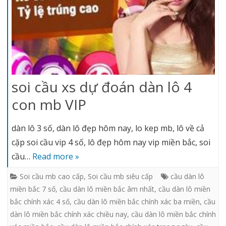
soi cầu xs dự đoán dàn lô 4
con mb VIP
dàn lô 3 số, dàn lô đẹp hôm nay, lo kep mb, lô về cả
cặp soi cầu vip 4 số, lô đẹp hôm nay vip miền bắc, soi
cầu…
Read more »
Soi cầu mb cao cấp
,
Soi cầu mb siêu cấp
cầu dàn lô
miền bắc 7 số
,
cầu dàn lô miền bắc âm nhất
,
cầu dàn lô miền
bắc chính xác 4 số
,
cầu dàn lô miền bắc chính xác ba miền
,
cầu
dàn lô miền bắc chính xác chiều nay
,
cầu dàn lô miền bắc chính