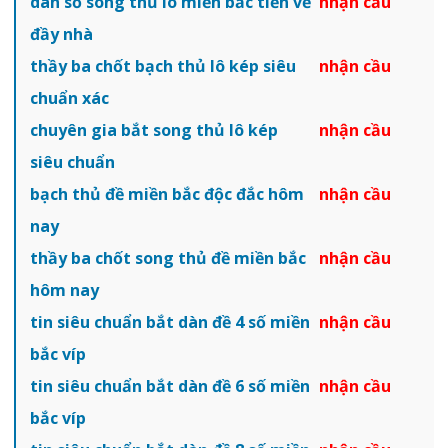
dàn số song thủ lô miền bắc tiền về
nhận cầu
đầy nhà
thầy ba chốt bạch thủ lô kép siêu
nhận cầu
chuẩn xác
chuyên gia bắt song thủ lô kép
nhận cầu
siêu chuẩn
bạch thủ đề miền bắc độc đắc hôm
nhận cầu
nay
thầy ba chốt song thủ đề miền bắc
nhận cầu
hôm nay
tin siêu chuẩn bắt dàn đề 4 số miền
nhận cầu
bắc víp
tin siêu chuẩn bắt dàn đề 6 số miền
nhận cầu
bắc víp