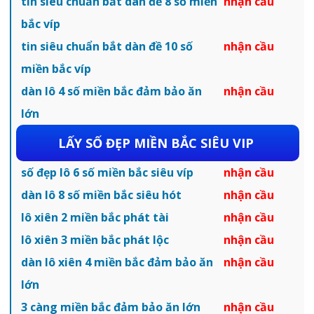
tin siêu chuẩn bắt dàn đề 8 số miền
nhận cầu
bắc víp
tin siêu chuẩn bắt dàn đề 10 số
nhận cầu
miền bắc víp
dàn lô 4 số miền bắc đảm bảo ăn
nhận cầu
lớn
LẤY SỐ ĐẸP MIỀN BẮC SIÊU VIP
số đẹp lô 6 số miền bắc siêu víp
nhận cầu
dàn lô 8 số miền bắc siêu hót
nhận cầu
lô xiên 2 miền bắc phát tài
nhận cầu
lô xiên 3 miền bắc phát lộc
nhận cầu
dàn lô xiên 4 miền bắc đảm bảo ăn
nhận cầu
lớn
3 càng miền bắc đảm bảo ăn lớn
nhận cầu