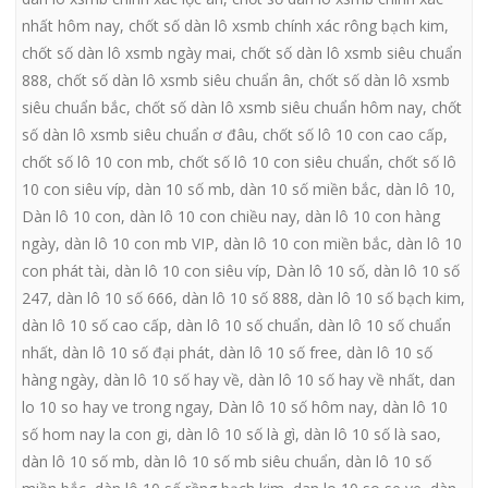
nhất hôm nay
,
chốt số dàn lô xsmb chính xác rông bạch kim
,
chốt số dàn lô xsmb ngày mai
,
chốt số dàn lô xsmb siêu chuẩn
888
,
chốt số dàn lô xsmb siêu chuẩn ân
,
chốt số dàn lô xsmb
siêu chuẩn bắc
,
chốt số dàn lô xsmb siêu chuẩn hôm nay
,
chốt
số dàn lô xsmb siêu chuẩn ơ đâu
,
chốt số lô 10 con cao cấp
,
chốt số lô 10 con mb
,
chốt số lô 10 con siêu chuẩn
,
chốt số lô
10 con siêu víp
,
dàn 10 số mb
,
dàn 10 số miền bắc
,
dàn lô 10
,
Dàn lô 10 con
,
dàn lô 10 con chiều nay
,
dàn lô 10 con hàng
ngày
,
dàn lô 10 con mb VIP
,
dàn lô 10 con miền bắc
,
dàn lô 10
con phát tài
,
dàn lô 10 con siêu víp
,
Dàn lô 10 số
,
dàn lô 10 số
247
,
dàn lô 10 số 666
,
dàn lô 10 số 888
,
dàn lô 10 số bạch kim
,
dàn lô 10 số cao cấp
,
dàn lô 10 số chuẩn
,
dàn lô 10 số chuẩn
nhất
,
dàn lô 10 số đại phát
,
dàn lô 10 số free
,
dàn lô 10 số
hàng ngày
,
dàn lô 10 số hay về
,
dàn lô 10 số hay về nhất
,
dan
lo 10 so hay ve trong ngay
,
Dàn lô 10 số hôm nay
,
dàn lô 10
số hom nay la con gi
,
dàn lô 10 số là gì
,
dàn lô 10 số là sao
,
dàn lô 10 số mb
,
dàn lô 10 số mb siêu chuẩn
,
dàn lô 10 số