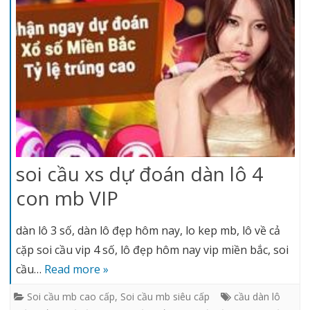
soi cầu xs dự đoán dàn lô 4
con mb VIP
dàn lô 3 số, dàn lô đẹp hôm nay, lo kep mb, lô về cả
cặp soi cầu vip 4 số, lô đẹp hôm nay vip miền bắc, soi
cầu…
Read more »
Soi cầu mb cao cấp
,
Soi cầu mb siêu cấp
cầu dàn lô