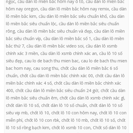
ngọc
,
cầu dàn lô miền bắc hôm nay ô tô
,
cầu dàn lô miền bắc
hôm nay oregon
,
cầu dàn lô miền bắc hôm nay remix
,
cầu dàn
lô miền bắc kim
,
cầu dàn lô miền bắc siêu chuẩn khổ
,
cầu dàn
lô miền bắc siêu chuẩn lộc
,
cầu dàn lô miền bắc siêu chuẩn
rông
,
cầu dàn lô miền bắc siêu chuẩn và đẹp
,
cầu dàn lô miền
bắc siêu chuẩn víp
,
cầu dàn lô miền bắc số 1
,
cầu dàn lô miền
bắc thứ 7
,
cầu dàn lô miền bắc video soi
,
cầu dàn lô xsmb
chính xác 3 miền
,
cầu dàn lô xsmb chính xác an
,
cầu lô 10 số
siêu đẹp
,
cau lo de bach thu mien bac
,
cau lo de bach thu mien
bac hom nay
,
cau song thu
,
chốt cầu dàn lô miền bắc 6 số
chuẩn
,
chốt cầu dàn lô miền bắc chính xác 00
,
chốt cầu dàn lô
miền bắc chính xác 4 số
,
chốt cầu dàn lô miền bắc chính xác
400
,
chốt cầu dàn lô miền bắc siêu chuẩn 24 giờ
,
chốt cầu dàn
lô miền bắc siêu chuẩn êm
,
chốt cầu dàn lô xsmb chính xác gì
,
chốt dàn lô 10 số
,
chốt dàn lô 10 số chuẩn
,
chốt dàn lô 10 số
siêu vip mb
,
chốt lô 10
,
chốt lô 10 con hôm nay
,
chốt lô 10 con
miễn phí
,
chốt lô 10 con rbk
,
chốt lô 10 mb
,
chốt lô 10 số
,
chốt
lô 10 số rồng bạch kim
,
chốt lô xsmb 10 con
,
Chốt số dàn lô 10