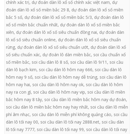
chính xác trị
,
dự đoán dàn lô xổ số chính xác việt nam
,
dự
đoán dàn lô xổ số miền bắc 29 8
,
dự đoán dàn lô xổ số miền
bắc 5 số
,
dự đoán dàn lô xổ số miền bắc 5/3
,
dự đoán dàn lô
xổ số miền bắc chuẩn nhất
,
dự đoán dàn lô xổ số miền bắc
xiên
,
dự đoán dàn lô xổ số siêu chuẩn đồng nai
,
dự đoán dàn
lô xổ số siêu chuẩn online
,
dự đoán dàn lô xổ số siêu chuẩn
rừng
,
dự đoán dàn lô xổ số siêu chuẩn ướt
,
dự đoán dàn lô xổ
số siêu chuẩn xác
,
dự đoán lô dàn miền bắc
,
soi cầu chuẩn xổ
số miền bắc
,
soi cầu dàn lô 8 số
,
soi cầu dàn lô 9/11
,
soi cầu
dàn lô bạch kim
,
soi cầu dàn lô hôm nay 666
,
soi cầu dàn lô
hôm nay 9 số
,
soi cầu dàn lô hôm nay dễ trúng
,
soi cầu dàn lô
hôm nay hai
,
soi cầu dàn lô hôm nay ok
,
soi cầu dàn lô hôm
nay ra con gì
,
soi cầu dàn lô hôm nay vip
,
soi cầu dàn lô miền
bắc hôm nay 8 tây
,
soi cầu dàn lô miền bắc hôm nay dự đoán
,
soi cầu dàn lô miền bắc hôm nay hay nhất
,
soi cầu dàn lô miễn
phí âm nhạc
,
soi cầu dàn lô miễn phí không quảng cáo
,
soi cầu
dàn lô tối nay 00
,
soi cầu dàn lô tối nay 2888.net
,
soi cầu dàn
lô tối nay 7777
,
soi cầu dàn lô tối nay 99
,
soi cầu dàn lô tối nay