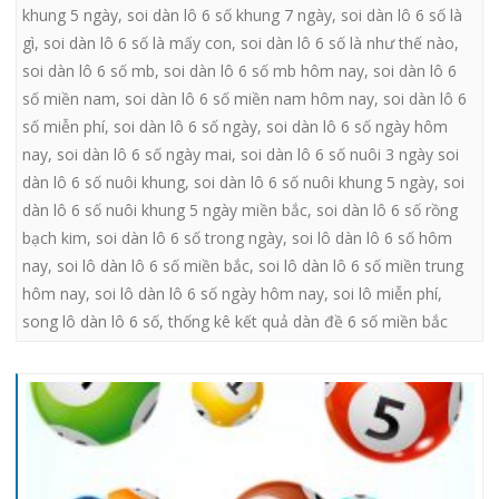
khung 5 ngày
,
soi dàn lô 6 số khung 7 ngày
,
soi dàn lô 6 số là
gì
,
soi dàn lô 6 số là mấy con
,
soi dàn lô 6 số là như thế nào
,
soi dàn lô 6 số mb
,
soi dàn lô 6 số mb hôm nay
,
soi dàn lô 6
số miền nam
,
soi dàn lô 6 số miền nam hôm nay
,
soi dàn lô 6
số miễn phí
,
soi dàn lô 6 số ngày
,
soi dàn lô 6 số ngày hôm
nay
,
soi dàn lô 6 số ngày mai
,
soi dàn lô 6 số nuôi 3 ngày soi
dàn lô 6 số nuôi khung
,
soi dàn lô 6 số nuôi khung 5 ngày
,
soi
dàn lô 6 số nuôi khung 5 ngày miền bắc
,
soi dàn lô 6 số rồng
bạch kim
,
soi dàn lô 6 số trong ngày
,
soi lô dàn lô 6 số hôm
nay
,
soi lô dàn lô 6 số miền bắc
,
soi lô dàn lô 6 số miền trung
hôm nay
,
soi lô dàn lô 6 số ngày hôm nay
,
soi lô miễn phí
,
song lô dàn lô 6 số
,
thống kê kết quả dàn đề 6 số miền bắc