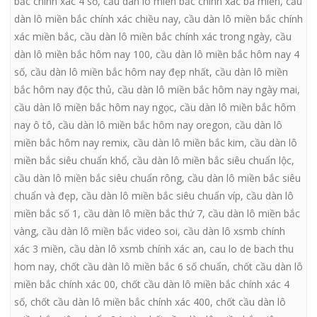
bắc chính xác 4 số
,
cầu dàn lô miền bắc chính xác ba miền
,
cầu
dàn lô miền bắc chính xác chiều nay
,
cầu dàn lô miền bắc chính
xác miền bắc
,
cầu dàn lô miền bắc chính xác trong ngày
,
cầu
dàn lô miền bắc hôm nay 100
,
cầu dàn lô miền bắc hôm nay 4
số
,
cầu dàn lô miền bắc hôm nay đẹp nhất
,
cầu dàn lô miền
bắc hôm nay độc thủ
,
cầu dàn lô miền bắc hôm nay ngày mai
,
cầu dàn lô miền bắc hôm nay ngọc
,
cầu dàn lô miền bắc hôm
nay ô tô
,
cầu dàn lô miền bắc hôm nay oregon
,
cầu dàn lô
miền bắc hôm nay remix
,
cầu dàn lô miền bắc kim
,
cầu dàn lô
miền bắc siêu chuẩn khổ
,
cầu dàn lô miền bắc siêu chuẩn lộc
,
cầu dàn lô miền bắc siêu chuẩn rông
,
cầu dàn lô miền bắc siêu
chuẩn và đẹp
,
cầu dàn lô miền bắc siêu chuẩn víp
,
cầu dàn lô
miền bắc số 1
,
cầu dàn lô miền bắc thứ 7
,
cầu dàn lô miền bắc
vàng
,
cầu dàn lô miền bắc video soi
,
cầu dàn lô xsmb chính
xác 3 miền
,
cầu dàn lô xsmb chính xác an
,
cau lo de bach thu
hom nay
,
chốt cầu dàn lô miền bắc 6 số chuẩn
,
chốt cầu dàn lô
miền bắc chính xác 00
,
chốt cầu dàn lô miền bắc chính xác 4
số
,
chốt cầu dàn lô miền bắc chính xác 400
,
chốt cầu dàn lô