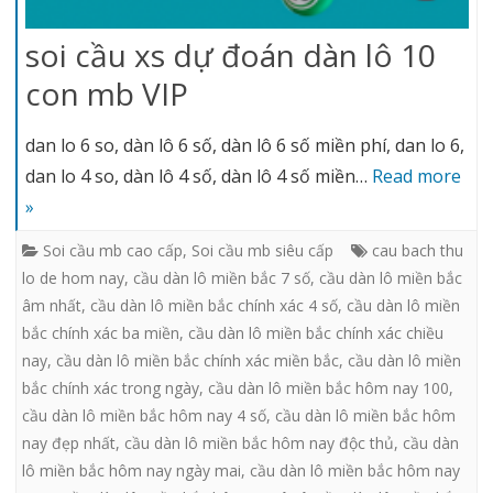
soi cầu xs dự đoán dàn lô 10
con mb VIP
dan lo 6 so, dàn lô 6 số, dàn lô 6 số miền phí, dan lo 6,
dan lo 4 so, dàn lô 4 số, dàn lô 4 số miền…
Read more
»
Soi cầu mb cao cấp
,
Soi cầu mb siêu cấp
cau bach thu
lo de hom nay
,
cầu dàn lô miền bắc 7 số
,
cầu dàn lô miền bắc
âm nhất
,
cầu dàn lô miền bắc chính xác 4 số
,
cầu dàn lô miền
bắc chính xác ba miền
,
cầu dàn lô miền bắc chính xác chiều
nay
,
cầu dàn lô miền bắc chính xác miền bắc
,
cầu dàn lô miền
bắc chính xác trong ngày
,
cầu dàn lô miền bắc hôm nay 100
,
cầu dàn lô miền bắc hôm nay 4 số
,
cầu dàn lô miền bắc hôm
nay đẹp nhất
,
cầu dàn lô miền bắc hôm nay độc thủ
,
cầu dàn
lô miền bắc hôm nay ngày mai
,
cầu dàn lô miền bắc hôm nay