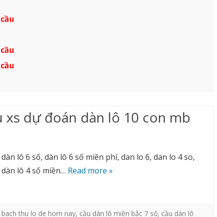
 cầu
 cầu
 cầu
u xs dự đoán dàn lô 10 con mb
 dàn lô 6 số, dàn lô 6 số miền phí, dan lo 6, dan lo 4 so,
, dàn lô 4 số miền…
Read more »
 bach thu lo de hom nay
,
cầu dàn lô miền bắc 7 số
,
cầu dàn lô