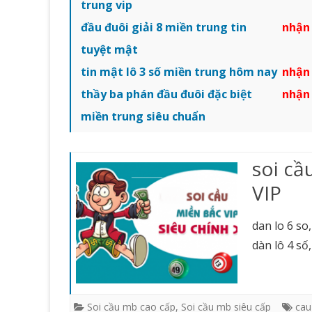
trung vip
đầu đuôi giải 8 miền trung tin
nhận
tuyệt mật
tin mật lô 3 số miền trung hôm nay
nhận
thầy ba phán đầu đuôi đặc biệt
nhận
miền trung siêu chuẩn
soi cầ
VIP
dan lo 6 so,
dàn lô 4 số
Soi cầu mb cao cấp
,
Soi cầu mb siêu cấp
cau