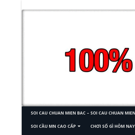
SOI CAU CHUAN MIEN BAC – SOI CAU CHUAN MIE
SOI CẦU MN CAO CẤP
CHƠI SỐ GÌ HÔM NAY