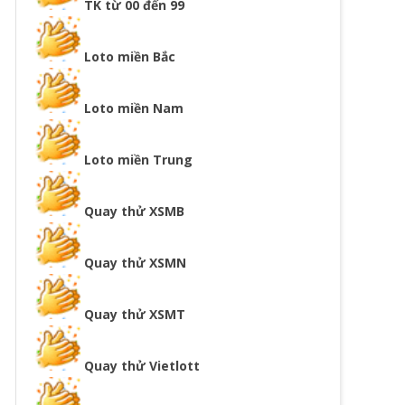
TK từ 00 đến 99
Loto miền Bắc
Loto miền Nam
Loto miền Trung
Quay thử XSMB
Quay thử XSMN
Quay thử XSMT
Quay thử Vietlott