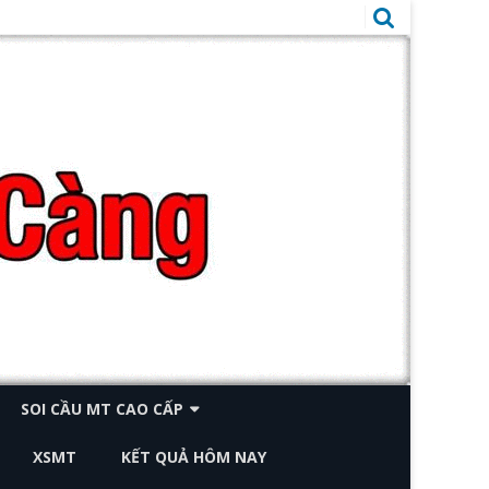
SOI CẦU MT CAO CẤP
SOI CẦU XS DỰ ĐOÁN BAO LÔ
XSMT
KẾT QUẢ HÔM NAY
MT VIP