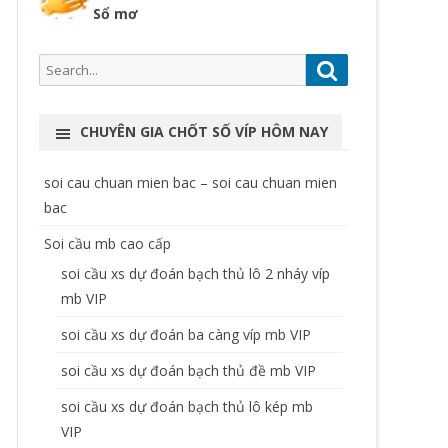
Sổ mơ
Search
Search
for:
CHUYÊN GIA CHỐT SỐ VÍP HÔM NAY
soi cau chuan mien bac – soi cau chuan mien
bac
Soi cầu mb cao cấp
soi cầu xs dự đoán bạch thủ lô 2 nháy víp
mb VIP
soi cầu xs dự đoán ba càng víp mb VIP
soi cầu xs dự đoán bạch thủ đề mb VIP
soi cầu xs dự đoán bạch thủ lô kép mb
VIP