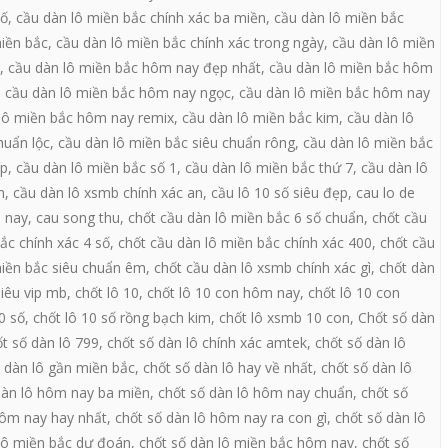
số
,
cầu dàn lô miền bắc chính xác ba miền
,
cầu dàn lô miền bắc
miền bắc
,
cầu dàn lô miền bắc chính xác trong ngày
,
cầu dàn lô miền
,
cầu dàn lô miền bắc hôm nay đẹp nhất
,
cầu dàn lô miền bắc hôm
,
cầu dàn lô miền bắc hôm nay ngọc
,
cầu dàn lô miền bắc hôm nay
lô miền bắc hôm nay remix
,
cầu dàn lô miền bắc kim
,
cầu dàn lô
huẩn lộc
,
cầu dàn lô miền bắc siêu chuẩn rông
,
cầu dàn lô miền bắc
íp
,
cầu dàn lô miền bắc số 1
,
cầu dàn lô miền bắc thứ 7
,
cầu dàn lô
n
,
cầu dàn lô xsmb chính xác an
,
cầu lô 10 số siêu đẹp
,
cau lo de
m nay
,
cau song thu
,
chốt cầu dàn lô miền bắc 6 số chuẩn
,
chốt cầu
ắc chính xác 4 số
,
chốt cầu dàn lô miền bắc chính xác 400
,
chốt cầu
miền bắc siêu chuẩn êm
,
chốt cầu dàn lô xsmb chính xác gì
,
chốt dàn
siêu vip mb
,
chốt lô 10
,
chốt lô 10 con hôm nay
,
chốt lô 10 con
0 số
,
chốt lô 10 số rồng bạch kim
,
chốt lô xsmb 10 con
,
Chốt số dàn
t số dàn lô 799
,
chốt số dàn lô chính xác amtek
,
chốt số dàn lô
ố dàn lô gần miền bắc
,
chốt số dàn lô hay về nhất
,
chốt số dàn lô
dàn lô hôm nay ba miền
,
chốt số dàn lô hôm nay chuẩn
,
chốt số
hôm nay hay nhất
,
chốt số dàn lô hôm nay ra con gì
,
chốt số dàn lô
 lô miền bắc dự đoán
,
chốt số dàn lô miền bắc hôm nay
,
chốt số