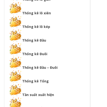
Thống kê lô xiên
Thống kê lô kép
Thống kê Đầu
Thống kê Đuôi
Thống kê Đầu – Đuôi
Thống kê Tổng
Tần suất xuất hiện