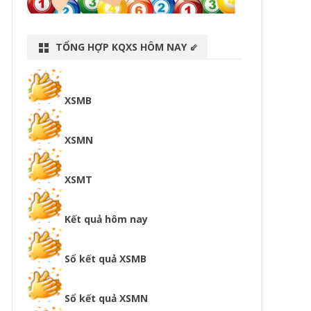
SOI CẦU XS DỰ ĐOÁN SONG
THỦ LÔ MT VIP
TỔNG HỢP KQXS HÔM NAY ⇙
XSMB
XSMN
XSMT
Kết quả hôm nay
Sổ kết quả XSMB
Sổ kết quả XSMN