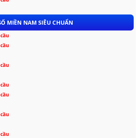
SỐ MIỀN NAM SIÊU CHUẨN
 cầu
 cầu
 cầu
 cầu
 cầu
 cầu
 cầu