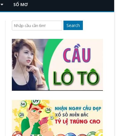
SỔ MƠ
SOI CẦU XS DỰ ĐOÁN CẶP XÍU
ETLOTT
CHỦ MT VIP
Search
SMT
SOI CẦU XS DỰ ĐOÁN ĐẶC BIỆT
MT VIP
SMN
SOI CẦU XS DỰ ĐOÁN GIẢI TÁM
SMB
MT VIP
2
SOI CẦU XS DỰ ĐOÁN LÔ 3 SỐ
MT VIP
3
SOI CẦU XS DỰ ĐOÁN SỚ ĐẦU
ĐUÔI GIẢI 8 MT VIP
4
SOI CẦU DỰ ĐOÁN SỚ ĐẦU
ĐUÔI GIẢI ĐẶC BIỆT MT VIP
SOI CẦU XS DỰ ĐOÁN XÍU CHỦ
MT VIP