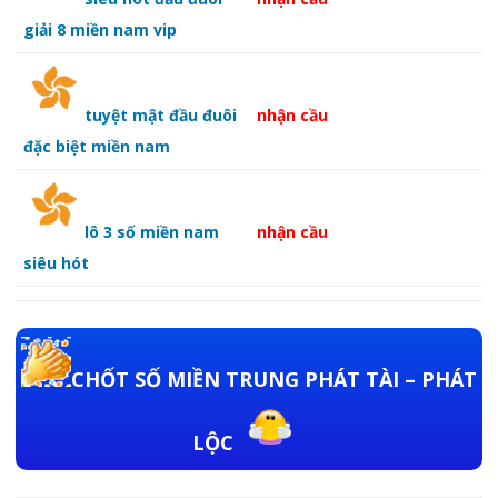
giải 8 miền nam vip
tuyệt mật đầu đuôi
nhận cầu
đặc biệt miền nam
lô 3 số miền nam
nhận cầu
siêu hót
CHỐT SỐ MIỀN TRUNG PHÁT TÀI – PHÁT
LỘC