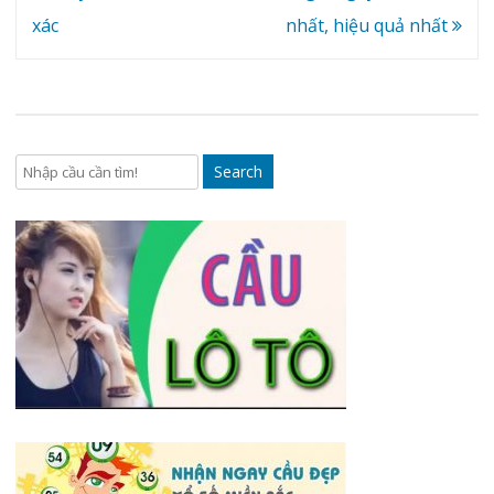
bài
xác
nhất, hiệu quả nhất
viết
Search