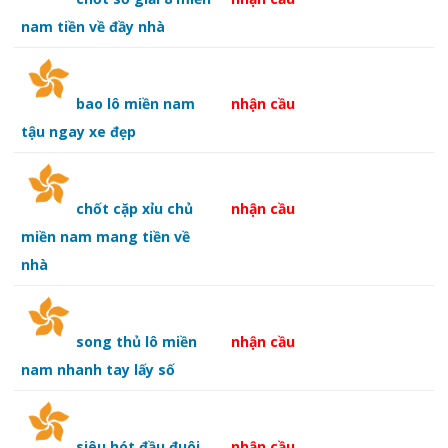
nam tiền về đầy nhà
bao lô miền nam
nhận cầu
tậu ngay xe đẹp
chốt cặp xỉu chủ
nhận cầu
miền nam mang tiền về
nhà
song thủ lô miền
nhận cầu
nam nhanh tay lấy số
siêu hót đầu đuôi
nhận cầu