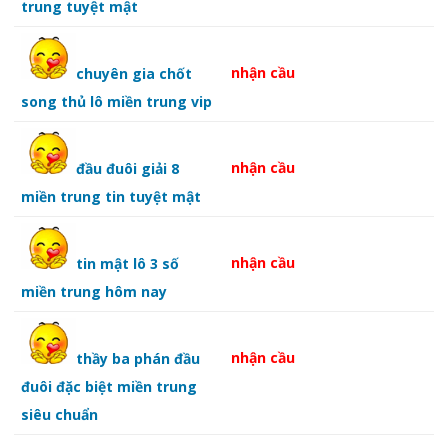
trung tuyệt mật
nhận cầu
chuyên gia chốt
song thủ lô miền trung vip
nhận cầu
đầu đuôi giải 8
miền trung tin tuyệt mật
nhận cầu
tin mật lô 3 số
miền trung hôm nay
nhận cầu
thầy ba phán đầu
đuôi đặc biệt miền trung
siêu chuẩn