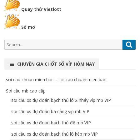
Quay thử Vietlott
Sổ mơ
Search
Sea
for:
CHUYÊN GIA CHỐT SỐ VÍP HÔM NAY
soi cau chuan mien bac – soi cau chuan mien bac
Soi cầu mb cao cấp
soi cầu xs dự đoán bạch thủ lô 2 nháy víp mb VIP
soi cầu xs dự đoán ba càng víp mb VIP
soi cầu xs dự đoán bạch thủ đề mb VIP
soi cầu xs dự đoán bạch thủ lô kép mb VIP