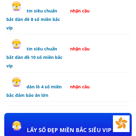
nhận cầu
tin siêu chuẩn
bắt dàn đề 8 số miền bắc
víp
nhận cầu
tin siêu chuẩn
bắt dàn đề 10 số miền bắc
víp
nhận cầu
dàn lô 4 số miền
bắc đảm bảo ăn lớn
LẤY SỐ ĐẸP MIỀN BẮC SIÊU VIP