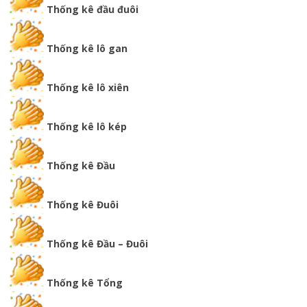
Thống kê đầu đuôi
Thống kê lô gan
Thống kê lô xiên
Thống kê lô kép
Thống kê Đầu
Thống kê Đuôi
Thống kê Đầu – Đuôi
Thống kê Tổng