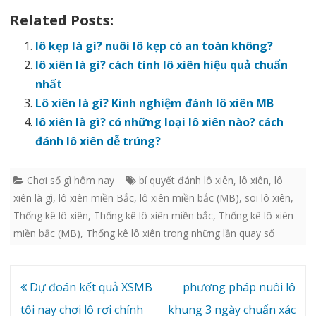
Related Posts:
lô kẹp là gì? nuôi lô kẹp có an toàn không?
lô xiên là gì? cách tính lô xiên hiệu quả chuẩn
nhất
Lô xiên là gì? Kinh nghiệm đánh lô xiên MB
lô xiên là gì? có những loại lô xiên nào? cách
đánh lô xiên dễ trúng?
Chơi số gì hôm nay
bí quyết đánh lô xiên
,
lô xiên
,
lô
xiên là gì
,
lô xiên miền Bắc
,
lô xiên miền bắc (MB)
,
soi lô xiên
,
Thống kê lô xiên
,
Thống kê lô xiên miền bắc
,
Thống kê lô xiên
miền bắc (MB)
,
Thống kê lô xiên trong những lần quay số
Điều
Dự đoán kết quả XSMB
phương pháp nuôi lô
hướng
tối nay chơi lô rơi chính
khung 3 ngày chuẩn xác