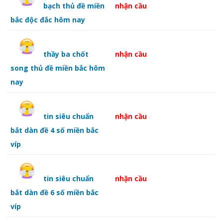
nhận cầu
bạch thủ đề miền
bắc độc đắc hôm nay
nhận cầu
thầy ba chốt
song thủ đề miền bắc hôm
nay
nhận cầu
tin siêu chuẩn
bắt dàn đề 4 số miền bắc
víp
nhận cầu
tin siêu chuẩn
bắt dàn đề 6 số miền bắc
víp