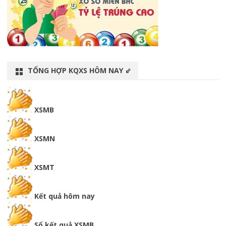
TỔNG HỢP KQXS HÔM NAY ⇙
XSMB
XSMN
XSMT
Kết quả hôm nay
Sổ kết quả XSMB