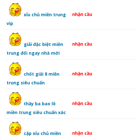
nhận cầu
xỉu chủ miền trung
vip
nhận cầu
giải đặc biệt miền
trung đổi ngay nhà mới
nhận cầu
chốt giải 8 miền
trung siêu chuẩn
nhận cầu
thầy ba bao lô
miền trung siêu chuẩn xác
nhận cầu
cặp xỉu chủ miền