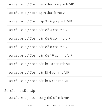
soi cầu xs dự đoán bạch thủ lô kép mb VIP
soi cầu xs dự đoán bạch thủ lô mb VIP
soi cầu xs dự đoán cặp 3 càng víp mb VIP
soi cầu xs dự đoán dàn đề 4 con mb VIP
soi cầu xs dự đoán dàn đề 6 con mb VIP
soi cầu xs dự đoán dàn đề 8 con mb VIP
soi cầu xs dự đoán dàn đề 10 con mb VIP
soi cầu xs dự đoán dàn lô 10 con mb VIP
soi cầu xs dự đoán dàn lô 4 con mb VIP
soi cầu xs dự đoán dàn lô 6 con mb VIP
Soi cầu mb siêu cấp
soi cầu xs dự đoán song thủ đề mb VIP