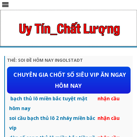
Skip
to
content
THẺ:
SOI ĐỀ HÔM NAY INGOLSTADT
CHUYÊN GIA CHỐT SỐ SIÊU VIP ĂN NGAY
HÔM NAY
bạch thủ lô miền bắc tuyệt mật
nhận cầu
hôm nay
soi cầu bạch thủ lô 2 nháy miền bắc
nhận cầu
víp