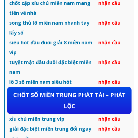
chốt cặp xỉu chủ miền nam mang
nhận cầu
tiền về nhà
song thủ lô miền nam nhanh tay
nhận cầu
lấy số
siêu hót đầu đuôi giải 8 miền nam
nhận cầu
vip
tuyệt mật đầu đuôi đặc biệt miền
nhận cầu
nam
lô 3 số miền nam siêu hót
nhận cầu
CHỐT SỐ MIỀN TRUNG PHÁT TÀI – PHÁT
LỘC
xỉu chủ miền trung vip
nhận cầu
giải đặc biệt miền trung đổi ngay
nhận cầu