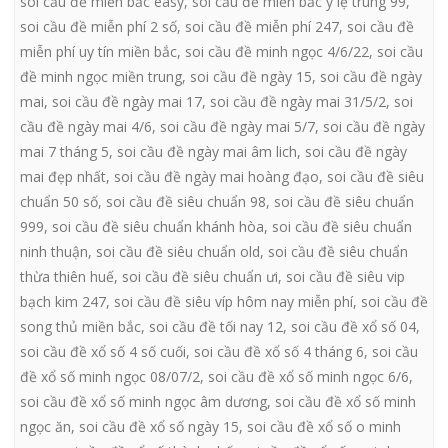
soi cầu đề miền bắc easy
,
soi cầu đề miền bắc y lệ trúng 99
,
soi cầu đề miễn phí 2 số
,
soi cầu đề miễn phí 247
,
soi cầu đề
miễn phí uy tín miền bắc
,
soi cầu đề minh ngọc 4/6/22
,
soi cầu
đề minh ngọc miền trung
,
soi cầu đề ngày 15
,
soi cầu đề ngày
mai
,
soi cầu đề ngày mai 17
,
soi cầu đề ngày mai 31/5/2
,
soi
cầu đề ngày mai 4/6
,
soi cầu đề ngày mai 5/7
,
soi cầu đề ngày
mai 7 tháng 5
,
soi cầu đề ngày mai âm lich
,
soi cầu đề ngày
mai đẹp nhất
,
soi cầu đề ngày mai hoàng đạo
,
soi cầu đề siêu
chuẩn 50 số
,
soi cầu đề siêu chuẩn 98
,
soi cầu đề siêu chuẩn
999
,
soi cầu đề siêu chuẩn khánh hòa
,
soi cầu đề siêu chuẩn
ninh thuận
,
soi cầu đề siêu chuẩn old
,
soi cầu đề siêu chuẩn
thừa thiên huế
,
soi cầu đề siêu chuẩn ưi
,
soi cầu đề siêu vip
bạch kim 247
,
soi cầu đề siêu víp hôm nay miễn phí
,
soi cầu đề
song thủ miền bắc
,
soi cầu đề tối nay 12
,
soi cầu đề xổ số 04
,
soi cầu đề xổ số 4 số cuối
,
soi cầu đề xổ số 4 tháng 6
,
soi cầu
đề xổ số minh ngọc 08/07/2
,
soi cầu đề xổ số minh ngọc 6/6
,
soi cầu đề xổ số minh ngọc âm dương
,
soi cầu đề xổ số minh
ngọc ăn
,
soi cầu đề xổ số ngày 15
,
soi cầu đề xổ số o minh