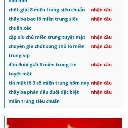
nhà mới
chốt giải 8 miền trung siêu chuẩn
nhận cầu
thầy ba bao lô miền trung siêu
nhận cầu
chuẩn xác
cặp xỉu chủ miền trung tuyệt mật
nhận cầu
chuyên gia chốt song thủ lô miền
nhận cầu
trung vip
đầu đuôi giải 8 miền trung tin
nhận cầu
tuyệt mật
tin mật lô 3 số miền trung hôm nay
nhận cầu
thầy ba phán đầu đuôi đặc biệt
nhận cầu
miền trung siêu chuẩn