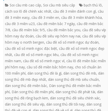
Soi cầu mb cao cấp
,
Soi cầu mb siêu cấp
bạch thủ lô
,
cách soi lô đề chính xác nhất
,
cầu đề 3 miền đánh con gì
,
cầu
đề 3 miền easy
,
cầu đề 3 miền en
,
cầu đề 3 miền khánh hòa
,
cầu đề 3 miền u23
,
cầu đề miền bắc 7 ngày
,
cầu đề miền bắc
7/8
,
cầu đề miền bắc 9/5
,
cầu đề miền bắc you
,
cầu đề siêu víp
hôm nay dự đoán
,
cầu đề siêu vip hôm nay nai
,
cầu đề siêu víp
hôm nay o north bergen
,
cầu đề xổ số minh ngọc dự đoán
,
cầu đề xổ số minh ngoc đặc biệt
,
cầu đề xổ số minh ngoc đẹp
nhất
,
cầu đề xổ số minh ngọc liêu
,
cầu đề xổ số minh ngoc
miền nam
,
cầu đề xổ số minh ngọc vl
,
cầu lô đề miền bắc miễn
phí hôm nay
,
cầu số đề miền bắc hôm nay
,
cho số chuẩn ăn
100 miễn phí
,
dàn song thủ đề là gì
,
dàn song thủ đề mb
,
dàn
song thủ đề mb đẹp nhất
,
dàn song thủ đề mb siêu chuẩn
,
dàn song thủ đề miền bắc
,
Dàn song thủ đề miền bắc miễn
phí
,
Dàn song thủ đề miền phí
,
dàn song thủ đề phát tài
,
dàn
song thủ đề rồng bạch kim
,
dàn song thủ đề siêu chính xác
,
dàn song thủ đề siêu víp
,
dàn song thủ đề tối nay
,
dàn song
thủ đề về con gì
,
dàn song thủ đề về số gì
,
dàn song thủ đề