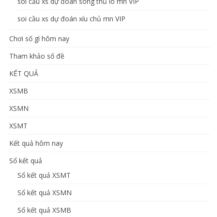
soi cầu xs dự đoán song thủ lô mn VIP
soi cầu xs dự đoán xíu chủ mn VIP
Chơi số gì hôm nay
Tham khảo số đề
KẾT QUẢ
XSMB
XSMN
XSMT
Kết quả hôm nay
Sổ kết quả
Sổ kết quả XSMT
Sổ kết quả XSMN
Sổ kết quả XSMB