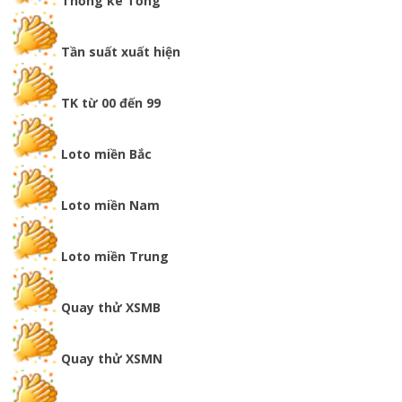
Thống kê Tổng
Tần suất xuất hiện
TK từ 00 đến 99
Loto miền Bắc
Loto miền Nam
Loto miền Trung
Quay thử XSMB
Quay thử XSMN