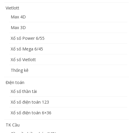
Vietlott
Max 4D
Max 3D
Xổ số Power 6/55
Xổ số Mega 6/45
Xổ số Vietlott
Thống kê
Điện toán
Xổ số thần tài
Xổ số điện toán 123
Xổ số điện toán 6×36
TK Cầu