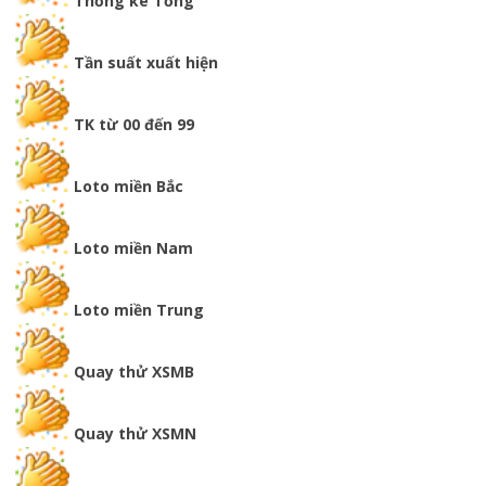
Thống kê Tổng
Tần suất xuất hiện
TK từ 00 đến 99
Loto miền Bắc
Loto miền Nam
Loto miền Trung
Quay thử XSMB
Quay thử XSMN