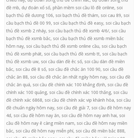
đề mb
,
dự đoán xổ số
,
phần mềm soi cầu lô đề online
,
soi
bạch thủ đề dương 106
,
soi bạch thủ đề thám
,
soi cau 89
,
soi
cầu bạch thủ đề 00 99
,
soi cầu bạch thủ đề easy
,
soi cầu bạch
thủ đề xsmb 2 nháy
,
soi cầu bạch thủ đề xsmb 4/6/
,
soi cầu
bạch thủ đề xsmb bắc
,
soi cầu bạch thủ đề xsmb miền bắc
hôm nay
,
soi cầu bạch thủ đề xsmb online cầu
,
soi cầu bạch
thủ đề xsmb phát
,
soi cầu bạch thủ đề xsmb tt
,
soi cầu bạch
thủ đề xsmb uw
,
soi cầu dàn đề êc số
,
soi cầu dàn đề miền
bắc
,
soi cầu đề 8 số
,
soi cầu đề chắc ăn 100 90
,
soi cầu đề
chắc ăn 88
,
soi cầu đề chắc ăn nhất ngày hôm nay
,
soi cầu đề
chắc ăn quá
,
soi cầu đề chính xác 100 khẳng định
,
soi cầu đề
chính xác 100 quảng
,
soi cầu đề chính xác 100 thắng
,
soi cầu
đề chính xác 6868
,
soi cầu đề chính xác vip khánh hòa
,
soi cầu
đề chuẩn ngày hôm nay
,
soi cầu đề giải 7
,
soi cầu đề hôm nay
4d
,
soi cầu đề hôm nay ăn
,
soi cầu đề hôm nay anh hai
,
soi
cầu đề hôm nay ê càng miền nam
,
soi cầu đề hôm nay miền
bắc
,
soi cầu đề hôm nay miễn phí
,
soi cầu đề miền bắc 888
,