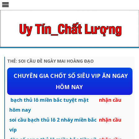
Skip
to
content
THẺ:
SOI CẦU ĐỀ NGÀY MAI HOÀNG ĐẠO
CHUYÊN GIA CHỐT SỐ SIÊU VIP ĂN NGAY
HÔM NAY
bạch thủ lô miền bắc tuyệt mật
nhận cầu
hôm nay
soi cầu bạch thủ lô 2 nháy miền bắc
nhận cầu
víp