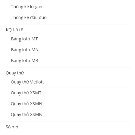
Thống kê lô gan
Thống kê đầu đuôi
KQ Lô tô
Bảng loto MT
Bảng loto MN
Bảng loto MB
Quay thử
Quay thử Vietlott
Quay thử XSMT
Quay thử XSMN
Quay thử XSMB
Sổ mơ