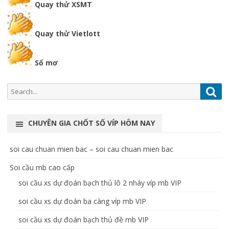
Quay thử XSMT
Quay thử Vietlott
Sổ mơ
Search
Sea
for:
CHUYÊN GIA CHỐT SỐ VÍP HÔM NAY
soi cau chuan mien bac – soi cau chuan mien bac
Soi cầu mb cao cấp
soi cầu xs dự đoán bạch thủ lô 2 nháy víp mb VIP
soi cầu xs dự đoán ba càng víp mb VIP
soi cầu xs dự đoán bạch thủ đề mb VIP