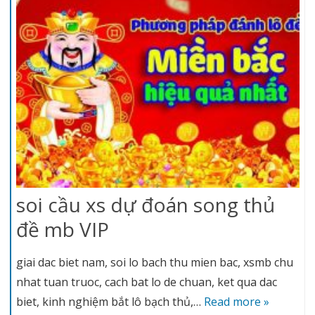
soi cầu xs dự đoán song thủ
đề mb VIP
giai dac biet nam, soi lo bach thu mien bac, xsmb chu
nhat tuan truoc, cach bat lo de chuan, ket qua dac
biet, kinh nghiệm bắt lô bạch thủ,…
Read more »