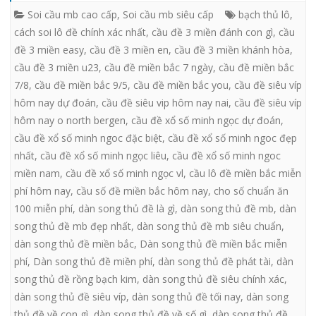
Soi cầu mb cao cấp
,
Soi cầu mb siêu cấp
bạch thủ lô
,
cách soi lô đề chính xác nhất
,
cầu đề 3 miền đánh con gì
,
cầu
đề 3 miền easy
,
cầu đề 3 miền en
,
cầu đề 3 miền khánh hòa
,
cầu đề 3 miền u23
,
cầu đề miền bắc 7 ngày
,
cầu đề miền bắc
7/8
,
cầu đề miền bắc 9/5
,
cầu đề miền bắc you
,
cầu đề siêu víp
hôm nay dự đoán
,
cầu đề siêu vip hôm nay nai
,
cầu đề siêu víp
hôm nay o north bergen
,
cầu đề xổ số minh ngọc dự đoán
,
cầu đề xổ số minh ngoc đặc biệt
,
cầu đề xổ số minh ngoc đẹp
nhất
,
cầu đề xổ số minh ngọc liêu
,
cầu đề xổ số minh ngoc
miền nam
,
cầu đề xổ số minh ngọc vl
,
cầu lô đề miền bắc miễn
phí hôm nay
,
cầu số đề miền bắc hôm nay
,
cho số chuẩn ăn
100 miễn phí
,
dàn song thủ đề là gì
,
dàn song thủ đề mb
,
dàn
song thủ đề mb đẹp nhất
,
dàn song thủ đề mb siêu chuẩn
,
dàn song thủ đề miền bắc
,
Dàn song thủ đề miền bắc miễn
phí
,
Dàn song thủ đề miền phí
,
dàn song thủ đề phát tài
,
dàn
song thủ đề rồng bạch kim
,
dàn song thủ đề siêu chính xác
,
dàn song thủ đề siêu víp
,
dàn song thủ đề tối nay
,
dàn song
thủ đề về con gì
,
dàn song thủ đề về số gì
,
dàn song thủ đề