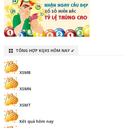
TỔNG HỢP KQXS HÔM NAY ⇙
XSMB
XSMN
XSMT
Kết quả hôm nay