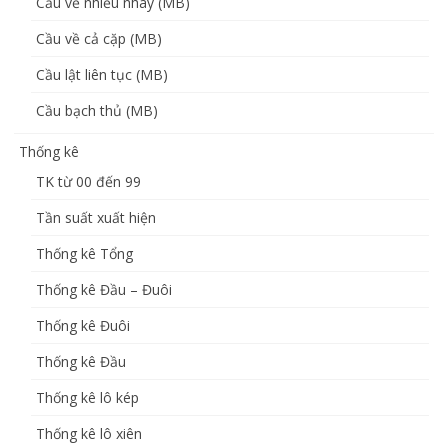
Cầu về nhiều nháy (MB)
Cầu về cả cặp (MB)
Cầu lật liên tục (MB)
Cầu bạch thủ (MB)
Thống kê
TK từ 00 đến 99
Tần suất xuất hiện
Thống kê Tổng
Thống kê Đầu – Đuôi
Thống kê Đuôi
Thống kê Đầu
Thống kê lô kép
Thống kê lô xiên