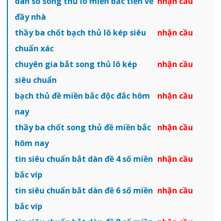
dàn số song thủ lô miền bắc tiền về
nhận cầu
đầy nhà
thầy ba chốt bạch thủ lô kép siêu
nhận cầu
chuẩn xác
chuyên gia bắt song thủ lô kép
nhận cầu
siêu chuẩn
bạch thủ đề miền bắc độc đắc hôm
nhận cầu
nay
thầy ba chốt song thủ đề miền bắc
nhận cầu
hôm nay
tin siêu chuẩn bắt dàn đề 4 số miền
nhận cầu
bắc víp
tin siêu chuẩn bắt dàn đề 6 số miền
nhận cầu
bắc víp