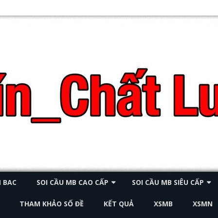
Skip
N BAC
SOI CẦU MB CAO CẤP
SOI CẦU MB SIÊU CẤP
to
content
THAM KHẢO SỐ ĐỀ
SOI CẦU XS DỰ ĐOÁN BẠCH
KẾT QUẢ
SOI CẦU XS DỰ ĐOÁN SONG
XSMB
XSMN
THỦ LÔ 2 NHÁY VÍP MB VIP
THỦ ĐỀ MB VIP