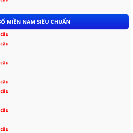
SỐ MIỀN NAM SIÊU CHUẨN
 cầu
 cầu
 cầu
 cầu
 cầu
 cầu
 cầu