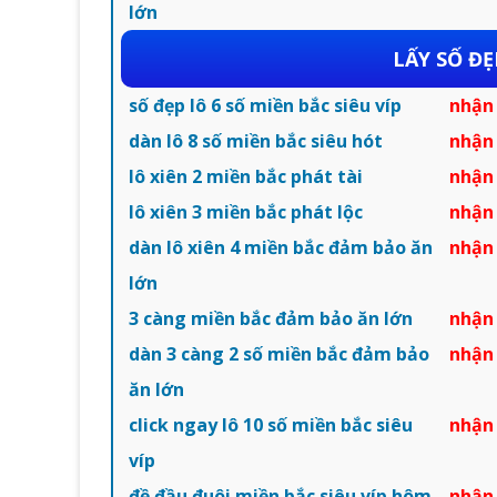
lớn
LẤY SỐ ĐẸ
số đẹp lô 6 số miền bắc siêu víp
nhận
dàn lô 8 số miền bắc siêu hót
nhận
lô xiên 2 miền bắc phát tài
nhận
lô xiên 3 miền bắc phát lộc
nhận
dàn lô xiên 4 miền bắc đảm bảo ăn
nhận
lớn
3 càng miền bắc đảm bảo ăn lớn
nhận
dàn 3 càng 2 số miền bắc đảm bảo
nhận
ăn lớn
click ngay lô 10 số miền bắc siêu
nhận
víp
đề đầu đuôi miền bắc siêu víp hôm
nhận