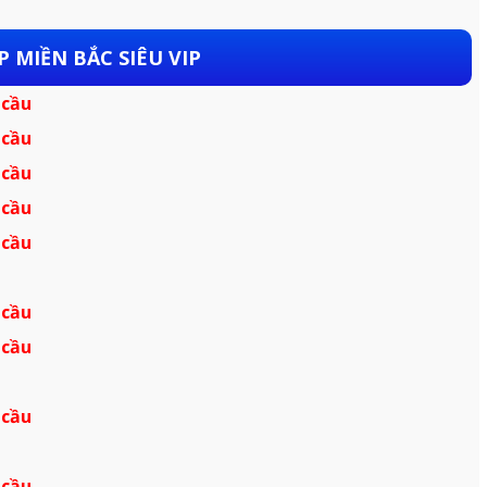
P MIỀN BẮC SIÊU VIP
 cầu
 cầu
 cầu
 cầu
 cầu
 cầu
 cầu
 cầu
 cầu