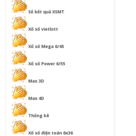
Sổ kết quả XSMT
Xổ số vietlott
Xổ số Mega 6/45
Xổ số Power 6/55
Max 3D
Max 4D
Thống kê
Xổ số điện toán 6x36