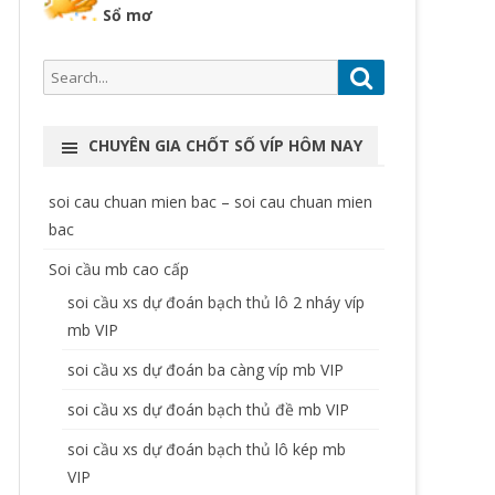
Sổ mơ
Search
Search
for:
CHUYÊN GIA CHỐT SỐ VÍP HÔM NAY
soi cau chuan mien bac – soi cau chuan mien
bac
Soi cầu mb cao cấp
soi cầu xs dự đoán bạch thủ lô 2 nháy víp
mb VIP
soi cầu xs dự đoán ba càng víp mb VIP
soi cầu xs dự đoán bạch thủ đề mb VIP
soi cầu xs dự đoán bạch thủ lô kép mb
VIP