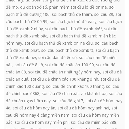
đề mb
,
dự đoán xổ số
,
phần mềm soi cầu lô đề online
,
soi
bạch thủ đề dương 106
,
soi bạch thủ đề thám
,
soi cau 89
,
soi
cầu bạch thủ đề 00 99
,
soi cầu bạch thủ đề easy
,
soi cầu bạch
thủ đề xsmb 2 nháy
,
soi cầu bạch thủ đề xsmb 4/6/
,
soi cầu
bạch thủ đề xsmb bắc
,
soi cầu bạch thủ đề xsmb miền bắc
hôm nay
,
soi cầu bạch thủ đề xsmb online cầu
,
soi cầu bạch
thủ đề xsmb phát
,
soi cầu bạch thủ đề xsmb tt
,
soi cầu bạch
thủ đề xsmb uw
,
soi cầu dàn đề êc số
,
soi cầu dàn đề miền
bắc
,
soi cầu đề 8 số
,
soi cầu đề chắc ăn 100 90
,
soi cầu đề
chắc ăn 88
,
soi cầu đề chắc ăn nhất ngày hôm nay
,
soi cầu đề
chắc ăn quá
,
soi cầu đề chính xác 100 khẳng định
,
soi cầu đề
chính xác 100 quảng
,
soi cầu đề chính xác 100 thắng
,
soi cầu
đề chính xác 6868
,
soi cầu đề chính xác vip khánh hòa
,
soi cầu
đề chuẩn ngày hôm nay
,
soi cầu đề giải 7
,
soi cầu đề hôm nay
4d
,
soi cầu đề hôm nay ăn
,
soi cầu đề hôm nay anh hai
,
soi
cầu đề hôm nay ê càng miền nam
,
soi cầu đề hôm nay miền
bắc
,
soi cầu đề hôm nay miễn phí
,
soi cầu đề miền bắc 888
,