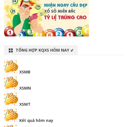
TỔNG HỢP KQXS HÔM NAY ⇙
XSMB
XSMN
XSMT
Kết quả hôm nay