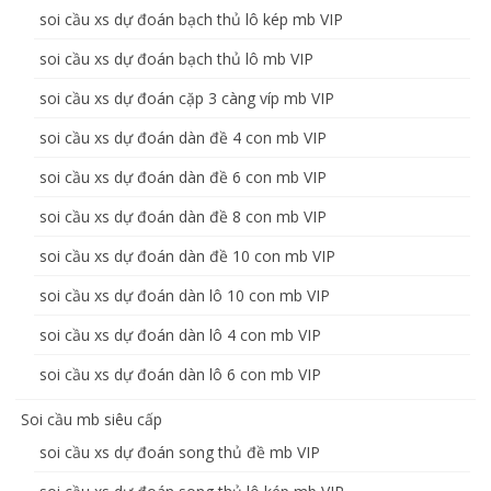
soi cầu xs dự đoán bạch thủ lô kép mb VIP
soi cầu xs dự đoán bạch thủ lô mb VIP
soi cầu xs dự đoán cặp 3 càng víp mb VIP
soi cầu xs dự đoán dàn đề 4 con mb VIP
soi cầu xs dự đoán dàn đề 6 con mb VIP
soi cầu xs dự đoán dàn đề 8 con mb VIP
soi cầu xs dự đoán dàn đề 10 con mb VIP
soi cầu xs dự đoán dàn lô 10 con mb VIP
soi cầu xs dự đoán dàn lô 4 con mb VIP
soi cầu xs dự đoán dàn lô 6 con mb VIP
Soi cầu mb siêu cấp
soi cầu xs dự đoán song thủ đề mb VIP