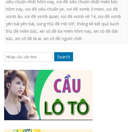
siêu chuẩn nhất hôm nay
,
soi đề siêu chuẩn nhất miền bắc
hôm nay
,
soi đề siêu chuẩn ye
,
soi đề xsmb 3 mien
,
soi đề
xsmb âu
,
soi đề xsmb quan
,
soi đề xsmb về 14
,
soi đề xsmb
yên bái yên bái
,
song thủ đề mb VIP
,
thống kê kết quả bạch
thủ đề miền bắc
,
xin số đề ba miền hôm nay
,
xin số đề đài
bắc
,
xin số đề là ai
,
xin số đề người chết
Search