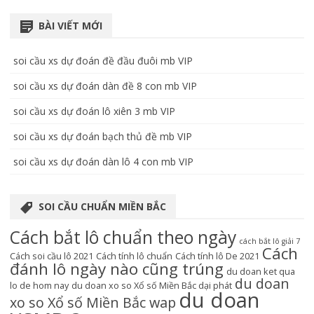
BÀI VIẾT MỚI
soi cầu xs dự đoán đề đầu đuôi mb VIP
soi cầu xs dự đoán dàn đề 8 con mb VIP
soi cầu xs dự đoán lô xiên 3 mb VIP
soi cầu xs dự đoán bạch thủ đề mb VIP
soi cầu xs dự đoán dàn lô 4 con mb VIP
SOI CẦU CHUẨN MIỀN BẮC
Cách bắt lô chuẩn theo ngày
cách bắt lô giải 7
Cách
Cách soi cầu lô 2021
Cách tính lô chuẩn
Cách tính lô De 2021
đánh lô ngày nào cũng trúng
du doan ket qua
du doan
lo de hom nay
du doan xo so Xổ số Miền Bắc dại phát
du doan
xo so Xổ số Miền Bắc wap