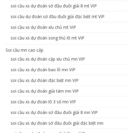
soi cầu xs dự đoán sớ đầu đuôi giải 8 mt VIP
soi cầu dự đoán sớ đầu đuôi giải đặc biệt mt VIP
soi cầu xs dự đoán xíu chủ mt VIP
soi cầu xs dự đoán song thủ lô mt VIP
Soi cầu mn cao cấp
soi cầu xs dự đoán cặp xíu chủ mn VIP
soi cầu xs dự đoán bao lô mn VIP
soi cầu xs dự đoán đặc biệt mn VIP
soi cầu xs dự đoán giải tám mn VIP
soi cầu xs dự đoán lô 3 số mn VIP
soi cầu xs dự đoán sớ đầu đuôi giải 8 mn VIP
soi cầu xs dự đoán sớ đầu đuôi giải đặc biệt mn