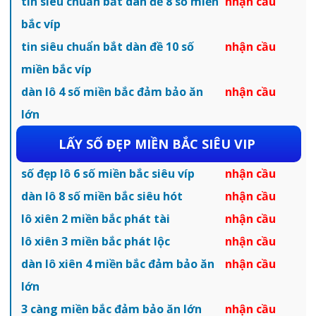
tin siêu chuẩn bắt dàn đề 8 số miền
nhận cầu
bắc víp
tin siêu chuẩn bắt dàn đề 10 số
nhận cầu
miền bắc víp
dàn lô 4 số miền bắc đảm bảo ăn
nhận cầu
lớn
LẤY SỐ ĐẸP MIỀN BẮC SIÊU VIP
số đẹp lô 6 số miền bắc siêu víp
nhận cầu
dàn lô 8 số miền bắc siêu hót
nhận cầu
lô xiên 2 miền bắc phát tài
nhận cầu
lô xiên 3 miền bắc phát lộc
nhận cầu
dàn lô xiên 4 miền bắc đảm bảo ăn
nhận cầu
lớn
3 càng miền bắc đảm bảo ăn lớn
nhận cầu