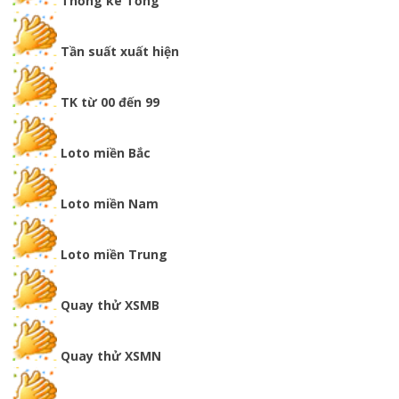
Thống kê Tổng
Tần suất xuất hiện
TK từ 00 đến 99
Loto miền Bắc
Loto miền Nam
Loto miền Trung
Quay thử XSMB
Quay thử XSMN