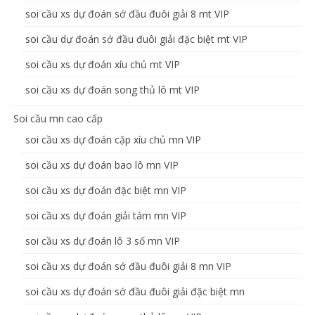
soi cầu xs dự đoán sớ đầu đuôi giải 8 mt VIP
soi cầu dự đoán sớ đầu đuôi giải đặc biệt mt VIP
soi cầu xs dự đoán xíu chủ mt VIP
soi cầu xs dự đoán song thủ lô mt VIP
Soi cầu mn cao cấp
soi cầu xs dự đoán cặp xíu chủ mn VIP
soi cầu xs dự đoán bao lô mn VIP
soi cầu xs dự đoán đặc biệt mn VIP
soi cầu xs dự đoán giải tám mn VIP
soi cầu xs dự đoán lô 3 số mn VIP
soi cầu xs dự đoán sớ đầu đuôi giải 8 mn VIP
soi cầu xs dự đoán sớ đầu đuôi giải đặc biệt mn