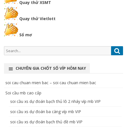
Quay thử XSMT
Quay thử Vietlott
Sổ mơ
Search
Sea
for:
CHUYÊN GIA CHỐT SỐ VÍP HÔM NAY
soi cau chuan mien bac – soi cau chuan mien bac
Soi cầu mb cao cấp
soi cầu xs dự đoán bạch thủ lô 2 nháy víp mb VIP
soi cầu xs dự đoán ba càng víp mb VIP
soi cầu xs dự đoán bạch thủ đề mb VIP