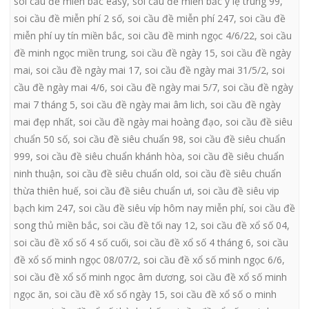
soi cầu đề miền bắc easy
,
soi cầu đề miền bắc y lệ trúng 99
,
soi cầu đề miễn phí 2 số
,
soi cầu đề miễn phí 247
,
soi cầu đề
miễn phí uy tín miền bắc
,
soi cầu đề minh ngọc 4/6/22
,
soi cầu
đề minh ngọc miền trung
,
soi cầu đề ngày 15
,
soi cầu đề ngày
mai
,
soi cầu đề ngày mai 17
,
soi cầu đề ngày mai 31/5/2
,
soi
cầu đề ngày mai 4/6
,
soi cầu đề ngày mai 5/7
,
soi cầu đề ngày
mai 7 tháng 5
,
soi cầu đề ngày mai âm lich
,
soi cầu đề ngày
mai đẹp nhất
,
soi cầu đề ngày mai hoàng đạo
,
soi cầu đề siêu
chuẩn 50 số
,
soi cầu đề siêu chuẩn 98
,
soi cầu đề siêu chuẩn
999
,
soi cầu đề siêu chuẩn khánh hòa
,
soi cầu đề siêu chuẩn
ninh thuận
,
soi cầu đề siêu chuẩn old
,
soi cầu đề siêu chuẩn
thừa thiên huế
,
soi cầu đề siêu chuẩn ưi
,
soi cầu đề siêu vip
bạch kim 247
,
soi cầu đề siêu víp hôm nay miễn phí
,
soi cầu đề
song thủ miền bắc
,
soi cầu đề tối nay 12
,
soi cầu đề xổ số 04
,
soi cầu đề xổ số 4 số cuối
,
soi cầu đề xổ số 4 tháng 6
,
soi cầu
đề xổ số minh ngọc 08/07/2
,
soi cầu đề xổ số minh ngọc 6/6
,
soi cầu đề xổ số minh ngọc âm dương
,
soi cầu đề xổ số minh
ngọc ăn
,
soi cầu đề xổ số ngày 15
,
soi cầu đề xổ số o minh