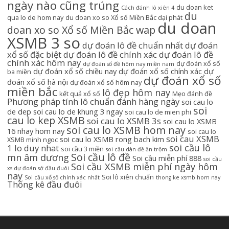
ngày nào cũng trúng
du doan ket
Cách đánh lô xiên 4
du
qua lo de hom nay
du doan xo so Xổ số Miền Bắc dại phát
du doan
doan xo so Xổ số Miền Bắc wap
XSMB 3 so
dự đoán lô đề chuẩn nhất dự đoán
xổ số đặc biệt
dự đoán lô đề chính xác
dự đoán lô đề
chính xác hôm nay
dự đoán xổ số
dự đoán số đề hôm nay miền nam
dự đoán xổ số chiều nay
dự đoán xổ số chính xác
dự
ba miền
dự đoán xổ số
đoán xổ số hà nội
dự đoán xổ số hôm nay
miền bắc
lô đẹp hôm nay
kết quả xổ số
Mẹo đánh đề
Phương pháp tính lô chuẩn đánh hàng ngày
soi cau lo
soi
de dep
soi cau lo de khung 3 ngay
soi cau lo de mien phi
cau lo kep XSMB
soi cau lo XSMB 3s
soi cau lo XSMB
soi cau lo XSMB hom nay
16 nhay hom nay
soi cau lo
soi cau XSMB
soi cau lo XSMB rong bach kim
XSMB minh ngoc
soi cầu lô
1 lo duy nhat
soi cầu 3 miền
soi cầu dàn đề ăn trộm
Soi cầu lô đề
mn âm dương
Soi cầu miễn phí 888
soi cầu
Soi cầu XSMB miễn phí ngày hôm
xs dự đoán sớ đầu đuôi
nay
Soi lô xiên chuẩn
Soi cầu xổ số chính xác nhất
thong ke xsmb hom nay
Thống kê đầu đuôi