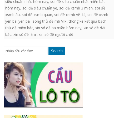
siêu chuẩn nhất hôm nay
,
soi đề siêu chuẩn nhất miền bắc
hôm nay
,
soi đề siêu chuẩn ye
,
soi đề xsmb 3 mien
,
soi đề
xsmb âu
,
soi đề xsmb quan
,
soi đề xsmb về 14
,
soi đề xsmb
yên bái yên bái
,
song thủ đề mb VIP
,
thống kê kết quả bạch
thủ đề miền bắc
,
xin số đề ba miền hôm nay
,
xin số đề đài
bắc
,
xin số đề là ai
,
xin số đề người chết
Search