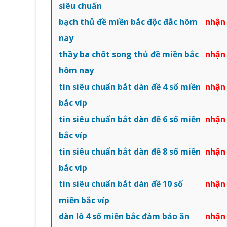
siêu chuẩn
SOI CẦU XS DỰ ĐOÁN SONG
THỦ LÔ MN VIP
bạch thủ đề miền bắc độc đắc hôm
nhận
nay
SOI CẦU XS DỰ ĐOÁN XÍU CHỦ
MN VIP
thầy ba chốt song thủ đề miền bắc
nhận
hôm nay
tin siêu chuẩn bắt dàn đề 4 số miền
nhận
bắc víp
tin siêu chuẩn bắt dàn đề 6 số miền
nhận
bắc víp
tin siêu chuẩn bắt dàn đề 8 số miền
nhận
bắc víp
tin siêu chuẩn bắt dàn đề 10 số
nhận
miền bắc víp
dàn lô 4 số miền bắc đảm bảo ăn
nhận