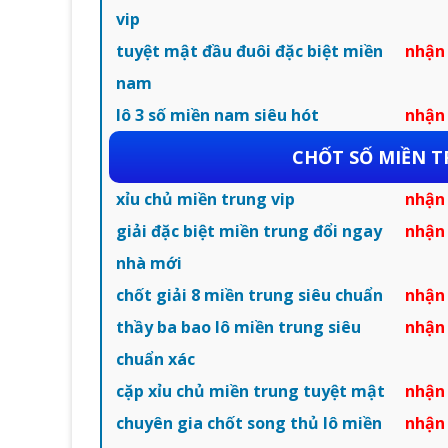
vip
tuyệt mật đầu đuôi đặc biệt miền
nhận
nam
lô 3 số miền nam siêu hót
nhận
CHỐT SỐ MIỀN T
xỉu chủ miền trung vip
nhận
giải đặc biệt miền trung đổi ngay
nhận
nhà mới
chốt giải 8 miền trung siêu chuẩn
nhận
thầy ba bao lô miền trung siêu
nhận
chuẩn xác
cặp xỉu chủ miền trung tuyệt mật
nhận
chuyên gia chốt song thủ lô miền
nhận