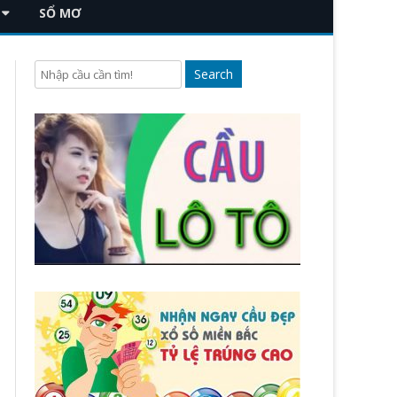
SỔ MƠ
SOI CẦU XS DỰ ĐOÁN CẶP XÍU
ETLOTT
CHỦ MT VIP
Search
SMT
SOI CẦU XS DỰ ĐOÁN ĐẶC BIỆT
MT VIP
SMN
SOI CẦU XS DỰ ĐOÁN GIẢI TÁM
SMB
MT VIP
2
SOI CẦU XS DỰ ĐOÁN LÔ 3 SỐ
MT VIP
3
SOI CẦU XS DỰ ĐOÁN SỚ ĐẦU
ĐUÔI GIẢI 8 MT VIP
4
SOI CẦU DỰ ĐOÁN SỚ ĐẦU
ĐUÔI GIẢI ĐẶC BIỆT MT VIP
SOI CẦU XS DỰ ĐOÁN XÍU CHỦ
MT VIP