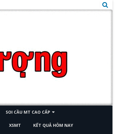
SOI CẦU MT CAO CẤP
SOI CẦU XS DỰ ĐOÁN BAO LÔ
XSMT
KẾT QUẢ HÔM NAY
MT VIP