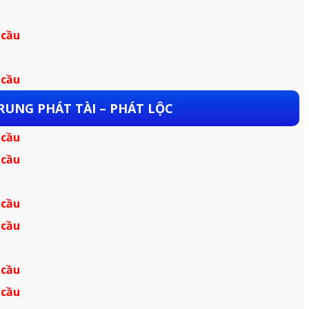
 cầu
 cầu
RUNG PHÁT TÀI – PHÁT LỘC
 cầu
 cầu
 cầu
 cầu
 cầu
 cầu