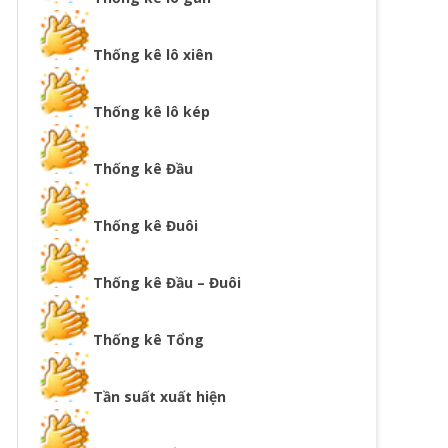
Thống kê lô xiên
Thống kê lô kép
Thống kê Đầu
Thống kê Đuôi
Thống kê Đầu – Đuôi
Thống kê Tổng
Tần suất xuất hiện