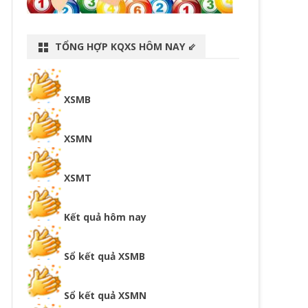
SOI CẦU XS DỰ ĐOÁN SONG
THỦ LÔ MT VIP
TỔNG HỢP KQXS HÔM NAY ⇙
XSMB
XSMN
XSMT
Kết quả hôm nay
Sổ kết quả XSMB
Sổ kết quả XSMN