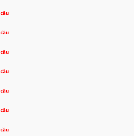
SOI CẦU XS DỰ ĐOÁN DÀN ĐỀ 8
 cầu
CON MB VIP
SOI CẦU XS DỰ ĐOÁN DÀN ĐỀ
 cầu
10 CON MB VIP
SOI CẦU XS DỰ ĐOÁN DÀN LÔ
 cầu
10 CON MB VIP
SOI CẦU XS DỰ ĐOÁN DÀN LÔ 4
 cầu
CON MB VIP
SOI CẦU XS DỰ ĐOÁN DÀN LÔ 6
 cầu
CON MB VIP
 cầu
 cầu