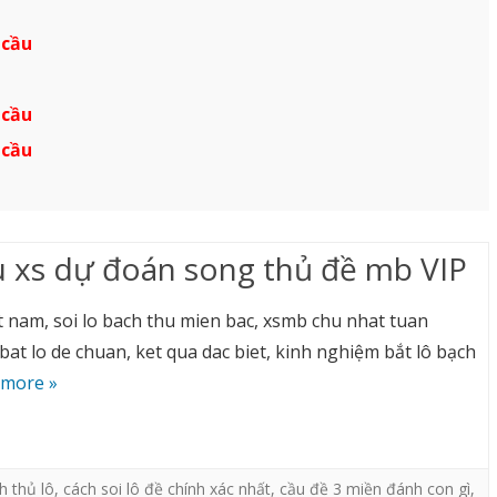
 cầu
 cầu
 cầu
u xs dự đoán song thủ đề mb VIP
et nam, soi lo bach thu mien bac, xsmb chu nhat tuan
 bat lo de chuan, ket qua dac biet, kinh nghiệm bắt lô bạch
 more »
h thủ lô
,
cách soi lô đề chính xác nhất
,
cầu đề 3 miền đánh con gì
,