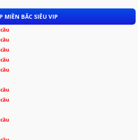
P MIỀN BẮC SIÊU VIP
 cầu
 cầu
 cầu
 cầu
 cầu
 cầu
 cầu
 cầu
 cầu