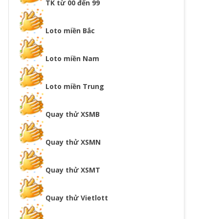
TK từ 00 đến 99
Loto miền Bắc
Loto miền Nam
Loto miền Trung
Quay thử XSMB
Quay thử XSMN
Quay thử XSMT
Quay thử Vietlott