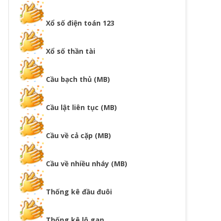
Xổ số điện toán 123
Xổ số thần tài
Cầu bạch thủ (MB)
Cầu lật liên tục (MB)
Cầu về cả cặp (MB)
Cầu về nhiều nháy (MB)
Thống kê đầu đuôi
Thống kê lô gan