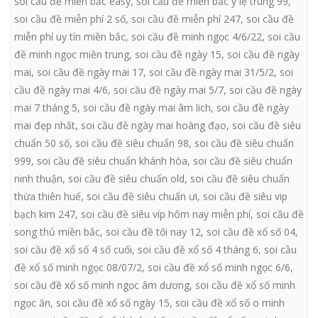
soi cầu đề miền bắc easy
,
soi cầu đề miền bắc y lệ trúng 99
,
soi cầu đề miễn phí 2 số
,
soi cầu đề miễn phí 247
,
soi cầu đề
miễn phí uy tín miền bắc
,
soi cầu đề minh ngọc 4/6/22
,
soi cầu
đề minh ngọc miền trung
,
soi cầu đề ngày 15
,
soi cầu đề ngày
mai
,
soi cầu đề ngày mai 17
,
soi cầu đề ngày mai 31/5/2
,
soi
cầu đề ngày mai 4/6
,
soi cầu đề ngày mai 5/7
,
soi cầu đề ngày
mai 7 tháng 5
,
soi cầu đề ngày mai âm lich
,
soi cầu đề ngày
mai đẹp nhất
,
soi cầu đề ngày mai hoàng đạo
,
soi cầu đề siêu
chuẩn 50 số
,
soi cầu đề siêu chuẩn 98
,
soi cầu đề siêu chuẩn
999
,
soi cầu đề siêu chuẩn khánh hòa
,
soi cầu đề siêu chuẩn
ninh thuận
,
soi cầu đề siêu chuẩn old
,
soi cầu đề siêu chuẩn
thừa thiên huế
,
soi cầu đề siêu chuẩn ưi
,
soi cầu đề siêu vip
bạch kim 247
,
soi cầu đề siêu víp hôm nay miễn phí
,
soi cầu đề
song thủ miền bắc
,
soi cầu đề tối nay 12
,
soi cầu đề xổ số 04
,
soi cầu đề xổ số 4 số cuối
,
soi cầu đề xổ số 4 tháng 6
,
soi cầu
đề xổ số minh ngọc 08/07/2
,
soi cầu đề xổ số minh ngọc 6/6
,
soi cầu đề xổ số minh ngọc âm dương
,
soi cầu đề xổ số minh
ngọc ăn
,
soi cầu đề xổ số ngày 15
,
soi cầu đề xổ số o minh