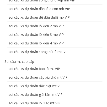
soi cầu xs dự đoán song thủ lô kép mb VIP
soi cầu xs dự đoán dàn lô 8 con mb VIP
soi cầu xs dự đoán đề đầu đuôi mb VIP
soi cầu xs dự đoán lô xiên 2 mb VIP
soi cầu xs dự đoán lô xiên 3 mb VIP
soi cầu xs dự đoán lô xiên 4 mb VIP
soi cầu xs dự đoán song thủ lô mb VIP
Soi cầu mt cao cấp
soi cầu xs dự đoán bao lô mt VIP
soi cầu xs dự đoán cặp xíu chủ mt VIP
soi cầu xs dự đoán đặc biệt mt VIP
soi cầu xs dự đoán giải tám mt VIP
soi cầu xs dự đoán lô 3 số mt VIP