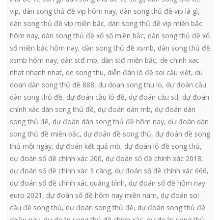
vip
,
dàn song thủ đề vip hôm nay
,
dàn song thủ đề vip là gì
,
dàn song thủ đề vip miền bắc
,
dàn song thủ đề vip miền bắc
hôm nay
,
dàn song thủ đề xổ số miền bắc
,
dàn song thủ đề xổ
số miền bắc hôm nay
,
dàn song thủ đề xsmb
,
dàn song thủ đề
xsmb hôm nay
,
dàn stđ mb
,
dàn stđ miền bắc
,
de chinh xac
nhat nhanh nhat
,
de song thu
,
diễn đàn lô đề soi cầu việt
,
du
doan dàn song thủ đề 888
,
du doan song thu lo
,
dự đoán cầu
dàn song thủ đề
,
dự đoán cầu lô đề
,
dự đoán cầu stl
,
dự đoán
chính xác dàn song thủ đề
,
dự đoán dàn mb
,
dự đoán dàn
song thủ đề
,
dự đoán dàn song thủ đề hôm nay
,
dự đoán dàn
song thủ đề miền bắc
,
dự đoán đề song thủ
,
dự đoán đề song
thủ mỗi ngày
,
dự đoán kết quả mb
,
dự đoán lô đề song thủ
,
dự đoán số đề chính xác 200
,
dự đoán số đề chính xác 2018
,
dự đoán số đề chính xác 3 càng
,
dự đoán số đề chính xác 666
,
dự đoán số đề chính xác quảng bình
,
dự đoán số đề hôm nay
euro 2021
,
dự đoán số đề hôm nay miền nam
,
dự đoán soi
cầu đề song thủ
,
dự đoán song thủ đề
,
dự đoán song thủ đề
chiều nay
,
dự đoán song thủ đề chính xác
,
dự đoán song thủ