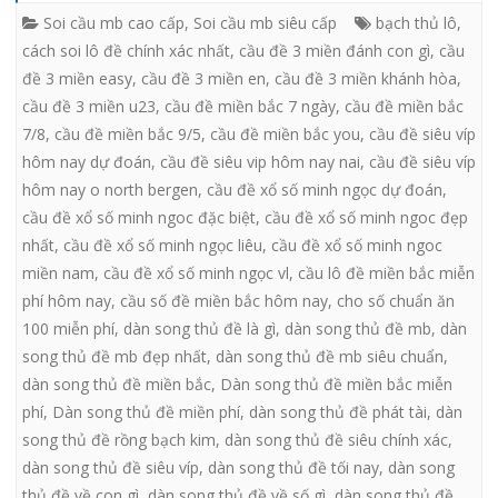
Soi cầu mb cao cấp
,
Soi cầu mb siêu cấp
bạch thủ lô
,
cách soi lô đề chính xác nhất
,
cầu đề 3 miền đánh con gì
,
cầu
đề 3 miền easy
,
cầu đề 3 miền en
,
cầu đề 3 miền khánh hòa
,
cầu đề 3 miền u23
,
cầu đề miền bắc 7 ngày
,
cầu đề miền bắc
7/8
,
cầu đề miền bắc 9/5
,
cầu đề miền bắc you
,
cầu đề siêu víp
hôm nay dự đoán
,
cầu đề siêu vip hôm nay nai
,
cầu đề siêu víp
hôm nay o north bergen
,
cầu đề xổ số minh ngọc dự đoán
,
cầu đề xổ số minh ngoc đặc biệt
,
cầu đề xổ số minh ngoc đẹp
nhất
,
cầu đề xổ số minh ngọc liêu
,
cầu đề xổ số minh ngoc
miền nam
,
cầu đề xổ số minh ngọc vl
,
cầu lô đề miền bắc miễn
phí hôm nay
,
cầu số đề miền bắc hôm nay
,
cho số chuẩn ăn
100 miễn phí
,
dàn song thủ đề là gì
,
dàn song thủ đề mb
,
dàn
song thủ đề mb đẹp nhất
,
dàn song thủ đề mb siêu chuẩn
,
dàn song thủ đề miền bắc
,
Dàn song thủ đề miền bắc miễn
phí
,
Dàn song thủ đề miền phí
,
dàn song thủ đề phát tài
,
dàn
song thủ đề rồng bạch kim
,
dàn song thủ đề siêu chính xác
,
dàn song thủ đề siêu víp
,
dàn song thủ đề tối nay
,
dàn song
thủ đề về con gì
,
dàn song thủ đề về số gì
,
dàn song thủ đề