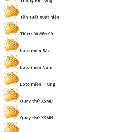
Thống kê Tổng
Tần suất xuất hiện
TK từ 00 đến 99
Loto miền Bắc
Loto miền Nam
Loto miền Trung
Quay thử XSMB
Quay thử XSMN