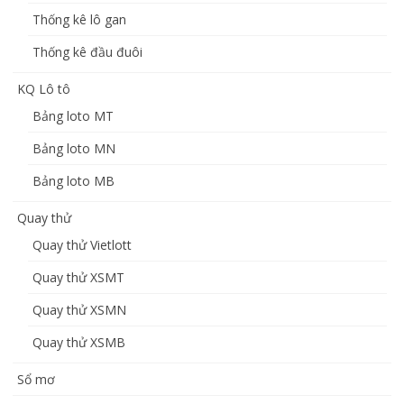
Thống kê lô gan
Thống kê đầu đuôi
KQ Lô tô
Bảng loto MT
Bảng loto MN
Bảng loto MB
Quay thử
Quay thử Vietlott
Quay thử XSMT
Quay thử XSMN
Quay thử XSMB
Sổ mơ