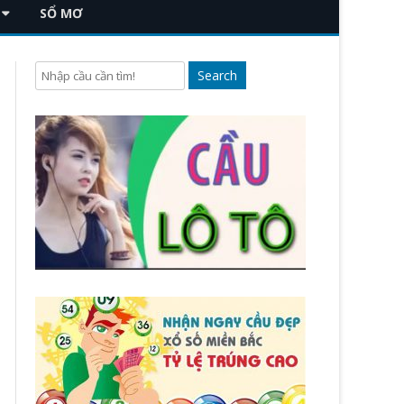
SỔ MƠ
SOI CẦU XS DỰ ĐOÁN CẶP XÍU
ETLOTT
CHỦ MT VIP
Search
SMT
SOI CẦU XS DỰ ĐOÁN ĐẶC BIỆT
MT VIP
SMN
SOI CẦU XS DỰ ĐOÁN GIẢI TÁM
SMB
MT VIP
2
SOI CẦU XS DỰ ĐOÁN LÔ 3 SỐ
MT VIP
3
SOI CẦU XS DỰ ĐOÁN SỚ ĐẦU
ĐUÔI GIẢI 8 MT VIP
4
SOI CẦU DỰ ĐOÁN SỚ ĐẦU
ĐUÔI GIẢI ĐẶC BIỆT MT VIP
SOI CẦU XS DỰ ĐOÁN XÍU CHỦ
MT VIP