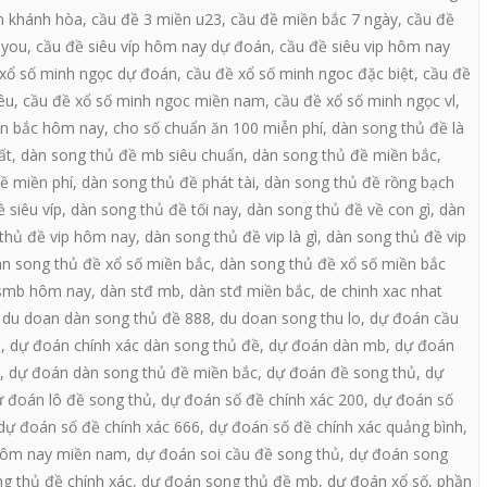
n khánh hòa
,
cầu đề 3 miền u23
,
cầu đề miền bắc 7 ngày
,
cầu đề
 you
,
cầu đề siêu víp hôm nay dự đoán
,
cầu đề siêu vip hôm nay
 xổ số minh ngọc dự đoán
,
cầu đề xổ số minh ngoc đặc biệt
,
cầu đề
êu
,
cầu đề xổ số minh ngoc miền nam
,
cầu đề xổ số minh ngọc vl
,
ền bắc hôm nay
,
cho số chuẩn ăn 100 miễn phí
,
dàn song thủ đề là
ất
,
dàn song thủ đề mb siêu chuẩn
,
dàn song thủ đề miền bắc
,
ề miền phí
,
dàn song thủ đề phát tài
,
dàn song thủ đề rồng bạch
 siêu víp
,
dàn song thủ đề tối nay
,
dàn song thủ đề về con gì
,
dàn
thủ đề vip hôm nay
,
dàn song thủ đề vip là gì
,
dàn song thủ đề vip
n song thủ đề xổ số miền bắc
,
dàn song thủ đề xổ số miền bắc
xsmb hôm nay
,
dàn stđ mb
,
dàn stđ miền bắc
,
de chinh xac nhat
,
du doan dàn song thủ đề 888
,
du doan song thu lo
,
dự đoán cầu
l
,
dự đoán chính xác dàn song thủ đề
,
dự đoán dàn mb
,
dự đoán
,
dự đoán dàn song thủ đề miền bắc
,
dự đoán đề song thủ
,
dự
 đoán lô đề song thủ
,
dự đoán số đề chính xác 200
,
dự đoán số
dự đoán số đề chính xác 666
,
dự đoán số đề chính xác quảng bình
,
hôm nay miền nam
,
dự đoán soi cầu đề song thủ
,
dự đoán song
g thủ đề chính xác
,
dự đoán song thủ đề mb
,
dự đoán xổ số
,
phần