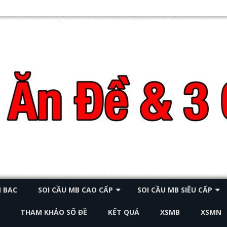
Skip
N BAC
SOI CẦU MB CAO CẤP
SOI CẦU MB SIÊU CẤP
to
content
THAM KHẢO SỐ ĐỀ
SOI CẦU XS DỰ ĐOÁN BẠCH
KẾT QUẢ
SOI CẦU XS DỰ ĐOÁN SONG
XSMB
XSMN
THỦ LÔ 2 NHÁY VÍP MB VIP
THỦ ĐỀ MB VIP