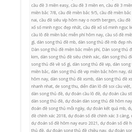
cầu đề 3 miền easy
,
cầu đề 3 miền en
,
cầu đề 3 miề
miền bắc 7/8
,
cầu đề miền bắc 9/5
,
cầu đề miền bắc
nai
,
cầu đề siêu víp hôm nay o north bergen
,
cầu đề
xổ số minh ngoc đẹp nhất
,
cầu đề xổ số minh ngọc li
cầu lô đề miền bắc miễn phí hôm nay
,
cầu số đề mi
gì
,
dàn song thủ đề mb
,
dàn song thủ đề mb đẹp nh
Dàn song thủ đề miền bắc miễn phí
,
Dàn song thủ đ
kim
,
dàn song thủ đề siêu chính xác
,
dàn song thủ đề
song thủ đề về số gì
,
dàn song thủ đề vip
,
dàn song 
miền bắc
,
dàn song thủ đề vip miền bắc hôm nay
,
dà
hôm nay
,
dàn song thủ đề xsmb
,
dàn song thủ đề 
nhanh nhat
,
de song thu
,
diễn đàn lô đề soi cầu việt
dàn song thủ đề
,
dự đoán cầu lô đề
,
dự đoán cầu st
dàn song thủ đề
,
dự đoán dàn song thủ đề hôm nay
đoán đề song thủ mỗi ngày
,
dự đoán kết quả mb
,
dự
đề chính xác 2018
,
dự đoán số đề chính xác 3 càng
,
dự đoán số đề hôm nay euro 2021
,
dự đoán số đề 
thủ đề
,
dự đoán song thủ đề chiều nay
,
dự đoán son