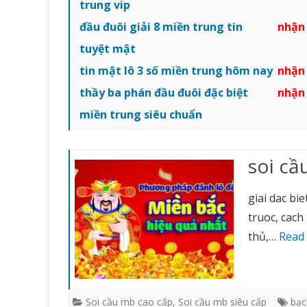
trung vip
đầu đuôi giải 8 miền trung tin
nhận
tuyệt mật
tin mật lô 3 số miền trung hôm nay
nhận
thầy ba phán đầu đuôi đặc biệt
nhận
miền trung siêu chuẩn
soi cầ
giai dac bi
truoc, cach
thủ,…
Read
Soi cầu mb cao cấp
,
Soi cầu mb siêu cấp
bạc