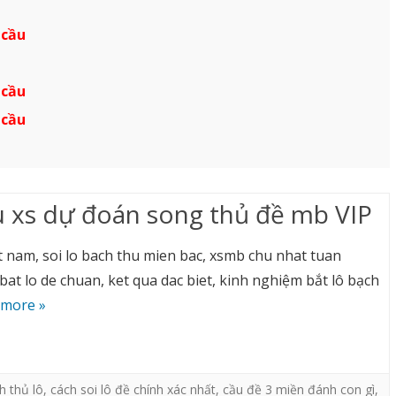
 cầu
 cầu
 cầu
u xs dự đoán song thủ đề mb VIP
et nam, soi lo bach thu mien bac, xsmb chu nhat tuan
 bat lo de chuan, ket qua dac biet, kinh nghiệm bắt lô bạch
 more »
h thủ lô
,
cách soi lô đề chính xác nhất
,
cầu đề 3 miền đánh con gì
,