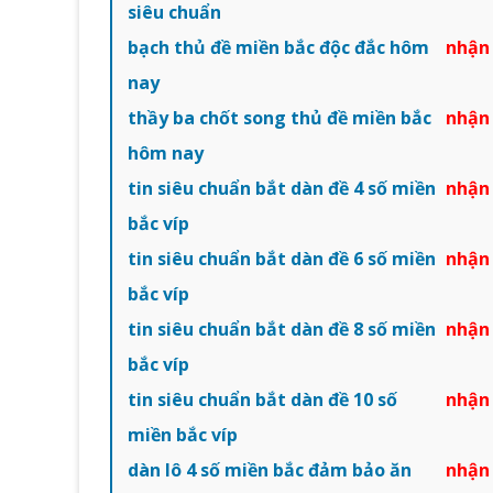
siêu chuẩn
SOI CẦU XS DỰ ĐOÁN SONG
THỦ LÔ MN VIP
bạch thủ đề miền bắc độc đắc hôm
nhận
nay
SOI CẦU XS DỰ ĐOÁN XÍU CHỦ
MN VIP
thầy ba chốt song thủ đề miền bắc
nhận
hôm nay
tin siêu chuẩn bắt dàn đề 4 số miền
nhận
bắc víp
tin siêu chuẩn bắt dàn đề 6 số miền
nhận
bắc víp
tin siêu chuẩn bắt dàn đề 8 số miền
nhận
bắc víp
tin siêu chuẩn bắt dàn đề 10 số
nhận
miền bắc víp
dàn lô 4 số miền bắc đảm bảo ăn
nhận