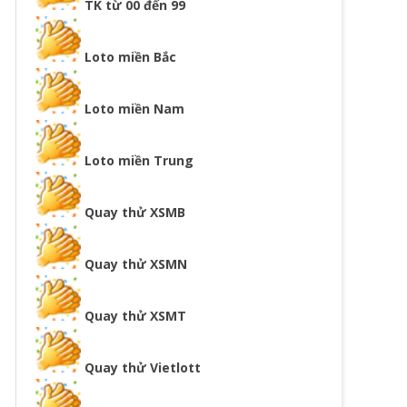
TK từ 00 đến 99
Loto miền Bắc
Loto miền Nam
Loto miền Trung
Quay thử XSMB
Quay thử XSMN
Quay thử XSMT
Quay thử Vietlott