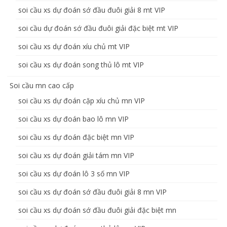
soi cầu xs dự đoán sớ đầu đuôi giải 8 mt VIP
soi cầu dự đoán sớ đầu đuôi giải đặc biệt mt VIP
soi cầu xs dự đoán xíu chủ mt VIP
soi cầu xs dự đoán song thủ lô mt VIP
Soi cầu mn cao cấp
soi cầu xs dự đoán cặp xíu chủ mn VIP
soi cầu xs dự đoán bao lô mn VIP
soi cầu xs dự đoán đặc biệt mn VIP
soi cầu xs dự đoán giải tám mn VIP
soi cầu xs dự đoán lô 3 số mn VIP
soi cầu xs dự đoán sớ đầu đuôi giải 8 mn VIP
soi cầu xs dự đoán sớ đầu đuôi giải đặc biệt mn