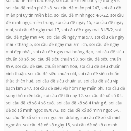
soi cầu đề miền bắc easy
,
soi cầu đề miền bắc y lệ trúng 99
,
soi cầu đề miễn phí 2 số
,
soi cầu đề miễn phí 247
,
soi cầu đề
miễn phí uy tín miền bắc
,
soi cầu đề minh ngọc 4/6/22
,
soi cầu
đề minh ngọc miền trung
,
soi cầu đề ngày 15
,
soi cầu đề ngày
mai
,
soi cầu đề ngày mai 17
,
soi cầu đề ngày mai 31/5/2
,
soi
cầu đề ngày mai 4/6
,
soi cầu đề ngày mai 5/7
,
soi cầu đề ngày
mai 7 tháng 5
,
soi cầu đề ngày mai âm lich
,
soi cầu đề ngày
mai đẹp nhất
,
soi cầu đề ngày mai hoàng đạo
,
soi cầu đề siêu
chuẩn 50 số
,
soi cầu đề siêu chuẩn 98
,
soi cầu đề siêu chuẩn
999
,
soi cầu đề siêu chuẩn khánh hòa
,
soi cầu đề siêu chuẩn
ninh thuận
,
soi cầu đề siêu chuẩn old
,
soi cầu đề siêu chuẩn
thừa thiên huế
,
soi cầu đề siêu chuẩn ưi
,
soi cầu đề siêu vip
bạch kim 247
,
soi cầu đề siêu víp hôm nay miễn phí
,
soi cầu đề
song thủ miền bắc
,
soi cầu đề tối nay 12
,
soi cầu đề xổ số 04
,
soi cầu đề xổ số 4 số cuối
,
soi cầu đề xổ số 4 tháng 6
,
soi cầu
đề xổ số minh ngọc 08/07/2
,
soi cầu đề xổ số minh ngọc 6/6
,
soi cầu đề xổ số minh ngọc âm dương
,
soi cầu đề xổ số minh
ngọc ăn
,
soi cầu đề xổ số ngày 15
,
soi cầu đề xổ số o minh