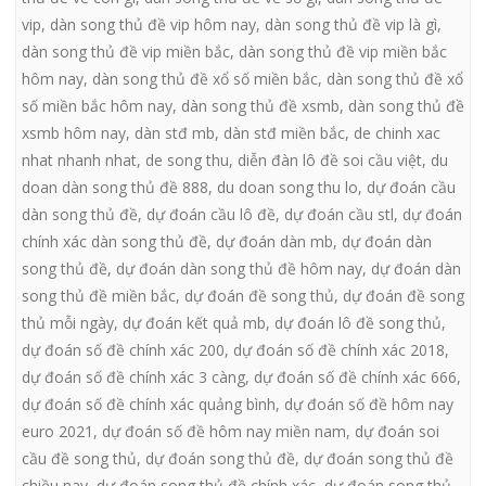
vip
,
dàn song thủ đề vip hôm nay
,
dàn song thủ đề vip là gì
,
dàn song thủ đề vip miền bắc
,
dàn song thủ đề vip miền bắc
hôm nay
,
dàn song thủ đề xổ số miền bắc
,
dàn song thủ đề xổ
số miền bắc hôm nay
,
dàn song thủ đề xsmb
,
dàn song thủ đề
xsmb hôm nay
,
dàn stđ mb
,
dàn stđ miền bắc
,
de chinh xac
nhat nhanh nhat
,
de song thu
,
diễn đàn lô đề soi cầu việt
,
du
doan dàn song thủ đề 888
,
du doan song thu lo
,
dự đoán cầu
dàn song thủ đề
,
dự đoán cầu lô đề
,
dự đoán cầu stl
,
dự đoán
chính xác dàn song thủ đề
,
dự đoán dàn mb
,
dự đoán dàn
song thủ đề
,
dự đoán dàn song thủ đề hôm nay
,
dự đoán dàn
song thủ đề miền bắc
,
dự đoán đề song thủ
,
dự đoán đề song
thủ mỗi ngày
,
dự đoán kết quả mb
,
dự đoán lô đề song thủ
,
dự đoán số đề chính xác 200
,
dự đoán số đề chính xác 2018
,
dự đoán số đề chính xác 3 càng
,
dự đoán số đề chính xác 666
,
dự đoán số đề chính xác quảng bình
,
dự đoán số đề hôm nay
euro 2021
,
dự đoán số đề hôm nay miền nam
,
dự đoán soi
cầu đề song thủ
,
dự đoán song thủ đề
,
dự đoán song thủ đề
chiều nay
,
dự đoán song thủ đề chính xác
,
dự đoán song thủ