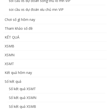
soi cầu xs dự đoán song thủ lô mn VIP
soi cầu xs dự đoán xíu chủ mn VIP
Chơi số gì hôm nay
Tham khảo số đề
KẾT QUẢ
XSMB
XSMN
XSMT
Kết quả hôm nay
Sổ kết quả
Sổ kết quả XSMT
Sổ kết quả XSMN
Sổ kết quả XSMB