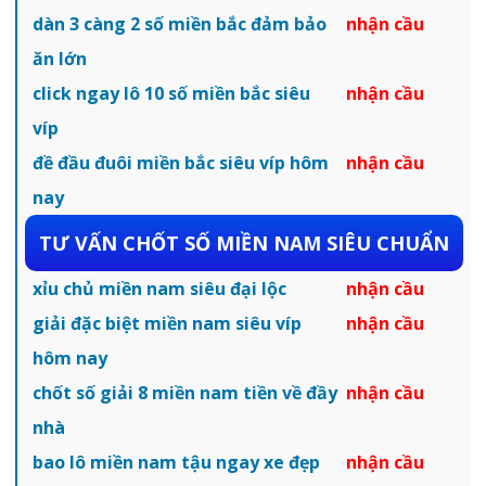
dàn 3 càng 2 số miền bắc đảm bảo
nhận cầu
ăn lớn
click ngay lô 10 số miền bắc siêu
nhận cầu
víp
đề đầu đuôi miền bắc siêu víp hôm
nhận cầu
nay
TƯ VẤN CHỐT SỐ MIỀN NAM SIÊU CHUẨN
xỉu chủ miền nam siêu đại lộc
nhận cầu
giải đặc biệt miền nam siêu víp
nhận cầu
hôm nay
chốt số giải 8 miền nam tiền về đầy
nhận cầu
nhà
bao lô miền nam tậu ngay xe đẹp
nhận cầu