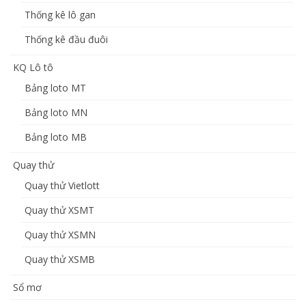
Thống kê lô gan
Thống kê đầu đuôi
KQ Lô tô
Bảng loto MT
Bảng loto MN
Bảng loto MB
Quay thử
Quay thử Vietlott
Quay thử XSMT
Quay thử XSMN
Quay thử XSMB
Sổ mơ