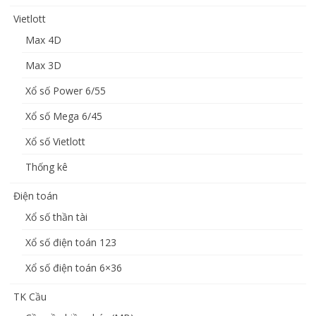
Vietlott
Max 4D
Max 3D
Xổ số Power 6/55
Xổ số Mega 6/45
Xổ số Vietlott
Thống kê
Điện toán
Xổ số thần tài
Xổ số điện toán 123
Xổ số điện toán 6×36
TK Cầu