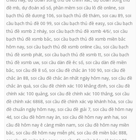
đề mb
,
dự đoán xổ số
,
phần mềm soi cầu lô đề online
,
soi
bạch thủ đề dương 106
,
soi bạch thủ đề thám
,
soi cau 89
,
soi
cầu bạch thủ đề 00 99
,
soi cầu bạch thủ đề easy
,
soi cầu bạch
thủ đề xsmb 2 nháy
,
soi cầu bạch thủ đề xsmb 4/6/
,
soi cầu
bạch thủ đề xsmb bắc
,
soi cầu bạch thủ đề xsmb miền bắc
hôm nay
,
soi cầu bạch thủ đề xsmb online cầu
,
soi cầu bạch
thủ đề xsmb phát
,
soi cầu bạch thủ đề xsmb tt
,
soi cầu bạch
thủ đề xsmb uw
,
soi cầu dàn đề êc số
,
soi cầu dàn đề miền
bắc
,
soi cầu đề 8 số
,
soi cầu đề chắc ăn 100 90
,
soi cầu đề
chắc ăn 88
,
soi cầu đề chắc ăn nhất ngày hôm nay
,
soi cầu đề
chắc ăn quá
,
soi cầu đề chính xác 100 khẳng định
,
soi cầu đề
chính xác 100 quảng
,
soi cầu đề chính xác 100 thắng
,
soi cầu
đề chính xác 6868
,
soi cầu đề chính xác vip khánh hòa
,
soi cầu
đề chuẩn ngày hôm nay
,
soi cầu đề giải 7
,
soi cầu đề hôm nay
4d
,
soi cầu đề hôm nay ăn
,
soi cầu đề hôm nay anh hai
,
soi
cầu đề hôm nay ê càng miền nam
,
soi cầu đề hôm nay miền
bắc
,
soi cầu đề hôm nay miễn phí
,
soi cầu đề miền bắc 888
,