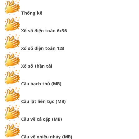
Thống kê
Xổ số điện toán 6x36
Xổ số điện toán 123
Xổ số thần tài
Cầu bạch thủ (MB)
Cầu lật liên tục (MB)
Cầu về cả cặp (MB)
Cầu về nhiều nháy (MB)