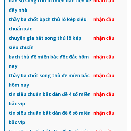
dàn số song thủ lô miền bắc tiền về
nhận cầu
đầy nhà
thầy ba chốt bạch thủ lô kép siêu
nhận cầu
chuẩn xác
chuyên gia bắt song thủ lô kép
nhận cầu
siêu chuẩn
bạch thủ đề miền bắc độc đắc hôm
nhận cầu
nay
thầy ba chốt song thủ đề miền bắc
nhận cầu
hôm nay
tin siêu chuẩn bắt dàn đề 4 số miền
nhận cầu
bắc víp
tin siêu chuẩn bắt dàn đề 6 số miền
nhận cầu
bắc víp