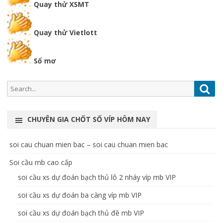
Quay thử XSMT
Quay thử Vietlott
Sổ mơ
Search
Sea
for:
CHUYÊN GIA CHỐT SỐ VÍP HÔM NAY
soi cau chuan mien bac – soi cau chuan mien bac
Soi cầu mb cao cấp
soi cầu xs dự đoán bạch thủ lô 2 nháy víp mb VIP
soi cầu xs dự đoán ba càng víp mb VIP
soi cầu xs dự đoán bạch thủ đề mb VIP