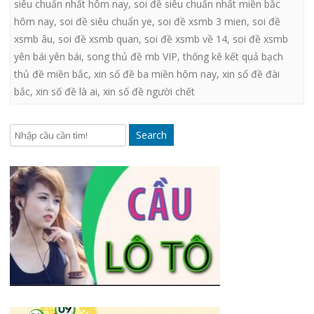
siêu chuẩn nhất hôm nay
,
soi đề siêu chuẩn nhất miền bắc
hôm nay
,
soi đề siêu chuẩn ye
,
soi đề xsmb 3 mien
,
soi đề
xsmb âu
,
soi đề xsmb quan
,
soi đề xsmb về 14
,
soi đề xsmb
yên bái yên bái
,
song thủ đề mb VIP
,
thống kê kết quả bạch
thủ đề miền bắc
,
xin số đề ba miền hôm nay
,
xin số đề đài
bắc
,
xin số đề là ai
,
xin số đề người chết
Search