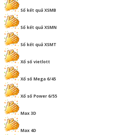
Sổ kết quả XSMB
Sổ kết quả XSMN
Sổ kết quả XSMT
Xổ số vietlott
Xổ số Mega 6/45
Xổ số Power 6/55
Max 3D
Max 4D