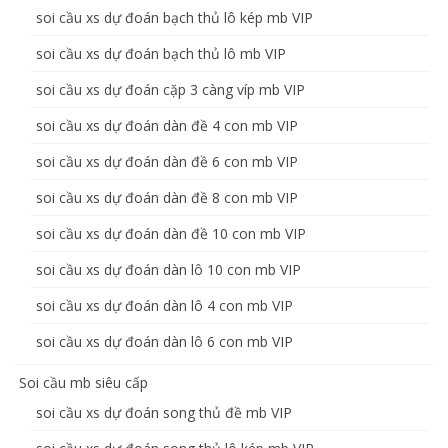
soi cầu xs dự đoán bạch thủ lô kép mb VIP
soi cầu xs dự đoán bạch thủ lô mb VIP
soi cầu xs dự đoán cặp 3 càng víp mb VIP
soi cầu xs dự đoán dàn đề 4 con mb VIP
soi cầu xs dự đoán dàn đề 6 con mb VIP
soi cầu xs dự đoán dàn đề 8 con mb VIP
soi cầu xs dự đoán dàn đề 10 con mb VIP
soi cầu xs dự đoán dàn lô 10 con mb VIP
soi cầu xs dự đoán dàn lô 4 con mb VIP
soi cầu xs dự đoán dàn lô 6 con mb VIP
Soi cầu mb siêu cấp
soi cầu xs dự đoán song thủ đề mb VIP