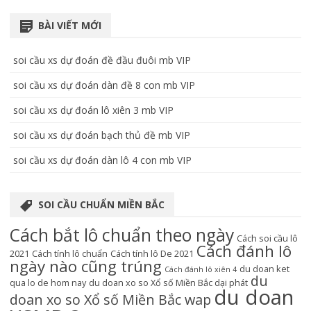
BÀI VIẾT MỚI
soi cầu xs dự đoán đề đầu đuôi mb VIP
soi cầu xs dự đoán dàn đề 8 con mb VIP
soi cầu xs dự đoán lô xiên 3 mb VIP
soi cầu xs dự đoán bạch thủ đề mb VIP
soi cầu xs dự đoán dàn lô 4 con mb VIP
SOI CẦU CHUẨN MIỀN BẮC
Cách bắt lô chuẩn theo ngày
Cách soi cầu lô
Cách đánh lô
2021
Cách tính lô chuẩn
Cách tính lô De 2021
ngày nào cũng trúng
du doan ket
Cách đánh lô xiên 4
du
qua lo de hom nay
du doan xo so Xổ số Miền Bắc dại phát
du doan
doan xo so Xổ số Miền Bắc wap