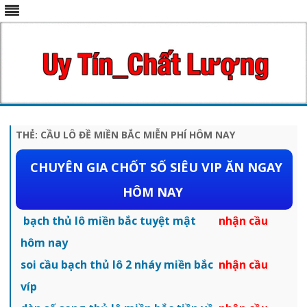
Skip
to
content
THẺ:
CẦU LÔ ĐỀ MIỀN BẮC MIỄN PHÍ HÔM NAY
CHUYÊN GIA CHỐT SỐ SIÊU VIP ĂN NGAY
HÔM NAY
bạch thủ lô miền bắc tuyệt mật
nhận cầu
hôm nay
soi cầu bạch thủ lô 2 nháy miền bắc
nhận cầu
víp