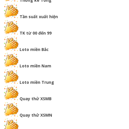
Thống kê Tổng
Tần suất xuất hiện
TK từ 00 đến 99
Loto miền Bắc
Loto miền Nam
Loto miền Trung
Quay thử XSMB
Quay thử XSMN