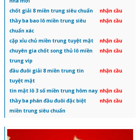
nhà mới
chốt giải 8 miền trung siêu chuẩn
nhận cầu
thầy ba bao lô miền trung siêu
nhận cầu
chuẩn xác
cặp xỉu chủ miền trung tuyệt mật
nhận cầu
chuyên gia chốt song thủ lô miền
nhận cầu
trung vip
đầu đuôi giải 8 miền trung tin
nhận cầu
tuyệt mật
tin mật lô 3 số miền trung hôm nay
nhận cầu
thầy ba phán đầu đuôi đặc biệt
nhận cầu
miền trung siêu chuẩn