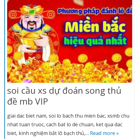
soi cầu xs dự đoán song thủ
đề mb VIP
giai dac biet nam, soi lo bach thu mien bac, xsmb chu
nhat tuan truoc, cach bat lo de chuan, ket qua dac
biet, kinh nghiệm bắt lô bạch thủ,…
Read more »