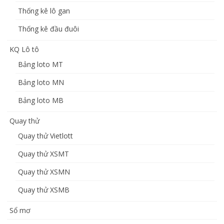
Thống kê lô gan
Thống kê đầu đuôi
KQ Lô tô
Bảng loto MT
Bảng loto MN
Bảng loto MB
Quay thử
Quay thử Vietlott
Quay thử XSMT
Quay thử XSMN
Quay thử XSMB
Sổ mơ