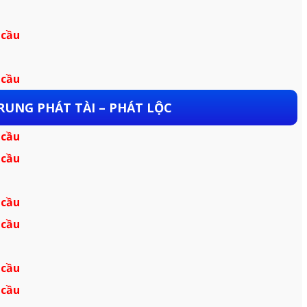
 cầu
 cầu
RUNG PHÁT TÀI – PHÁT LỘC
 cầu
 cầu
 cầu
 cầu
 cầu
 cầu