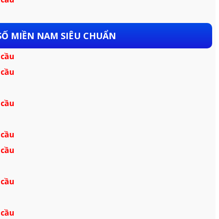
SỐ MIỀN NAM SIÊU CHUẨN
 cầu
 cầu
 cầu
 cầu
 cầu
 cầu
 cầu