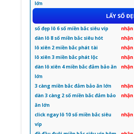
lớn
LẤY SỐ ĐẸ
số đẹp lô 6 số miền bắc siêu víp
nhận
dàn lô 8 số miền bắc siêu hót
nhận
lô xiên 2 miền bắc phát tài
nhận
lô xiên 3 miền bắc phát lộc
nhận
dàn lô xiên 4 miền bắc đảm bảo ăn
nhận
lớn
3 càng miền bắc đảm bảo ăn lớn
nhận
dàn 3 càng 2 số miền bắc đảm bảo
nhận
ăn lớn
click ngay lô 10 số miền bắc siêu
nhận
víp
đề đầu đuôi miền bắc siêu víp hôm
nhận