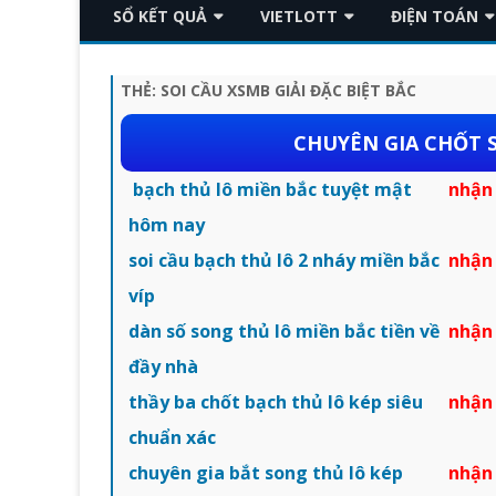
SOI CẦU XS DỰ ĐOÁN CẶP XÍU
SỔ KẾT QUẢ
VIETLOTT
ĐIỆN TOÁN
CHỦ MN VIP
SỔ KẾT QUẢ XSMT
MAX 4D
XỔ SỐ THẦN TÀI
SOI CẦU XS DỰ ĐOÁN BAO LÔ
THẺ:
SOI CẦU XSMB GIẢI ĐẶC BIỆT BẮC
SỔ KẾT QUẢ XSMN
MAX 3D
XỔ SỐ ĐIỆN TOÁ
MN VIP
CHUYÊN GIA CHỐT S
SỔ KẾT QUẢ XSMB
XỔ SỐ POWER 6/55
XỔ SỐ ĐIỆN TOÁ
SOI CẦU XS DỰ ĐOÁN ĐẶC BIỆT
MN VIP
bạch thủ lô miền bắc tuyệt mật
nhận
XỔ SỐ MEGA 6/45
hôm nay
SOI CẦU XS DỰ ĐOÁN GIẢI TÁM
XỔ SỐ VIETLOTT
MN VIP
soi cầu bạch thủ lô 2 nháy miền bắc
nhận
THỐNG KÊ
víp
SOI CẦU XS DỰ ĐOÁN LÔ 3 SỐ
MN VIP
dàn số song thủ lô miền bắc tiền về
nhận
đầy nhà
SOI CẦU XS DỰ ĐOÁN SỚ ĐẦU
ĐUÔI GIẢI 8 MN VIP
thầy ba chốt bạch thủ lô kép siêu
nhận
chuẩn xác
SOI CẦU XS DỰ ĐOÁN SỚ ĐẦU
ĐUÔI GIẢI ĐẶC BIỆT MN
chuyên gia bắt song thủ lô kép
nhận