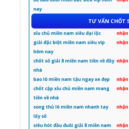
nay
TƯ VẤN CHỐT 
xỉu chủ miền nam siêu đại lộc
nhận
giải đặc biệt miền nam siêu víp
nhận
hôm nay
chốt số giải 8 miền nam tiền về đầy
nhận
nhà
bao lô miền nam tậu ngay xe đẹp
nhận
chốt cặp xỉu chủ miền nam mang
nhận
tiền về nhà
song thủ lô miền nam nhanh tay
nhận
lấy số
siêu hót đầu đuôi giải 8 miền nam
nhận