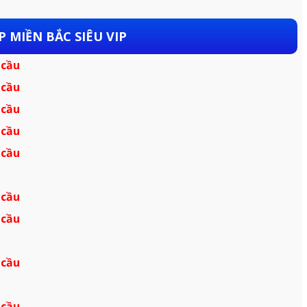
P MIỀN BẮC SIÊU VIP
 cầu
 cầu
 cầu
 cầu
 cầu
 cầu
 cầu
 cầu
 cầu