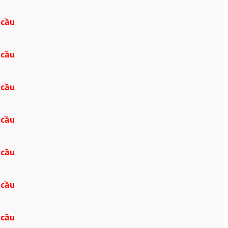
SOI CẦU XS DỰ ĐOÁN DÀN ĐỀ 8
 cầu
CON MB VIP
SOI CẦU XS DỰ ĐOÁN DÀN ĐỀ
 cầu
10 CON MB VIP
SOI CẦU XS DỰ ĐOÁN DÀN LÔ
 cầu
10 CON MB VIP
SOI CẦU XS DỰ ĐOÁN DÀN LÔ 4
 cầu
CON MB VIP
SOI CẦU XS DỰ ĐOÁN DÀN LÔ 6
 cầu
CON MB VIP
 cầu
 cầu