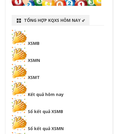
SOI CẦU XS DỰ ĐOÁN SONG
THỦ LÔ MT VIP
TỔNG HỢP KQXS HÔM NAY ⇙
XSMB
XSMN
XSMT
Kết quả hôm nay
Sổ kết quả XSMB
Sổ kết quả XSMN