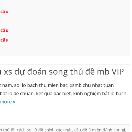
 cầu
 cầu
 cầu
u xs dự đoán song thủ đề mb VIP
et nam, soi lo bach thu mien bac, xsmb chu nhat tuan
 bat lo de chuan, ket qua dac biet, kinh nghiệm bắt lô bạch
 more »
h thủ lô
,
cách soi lô đề chính xác nhất
,
cầu đề 3 miền đánh con gì
,