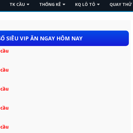
TK CẦU
THỐNG KÊ
KQ LÔ TÔ
QUAY THỬ
SOI CẦU XS DỰ ĐOÁN BA CÀNG
SOI CẦU XS DỰ ĐOÁN SONG
CẦU VỀ NHIỀU NHÁY (MB)
VÍP MB VIP
TK TỪ 00 ĐẾN 99
BẢNG LOTO MT
THỦ LÔ KÉP MB VIP
QUAY THỬ VI
N 123
CẦU VỀ CẢ CẶP (MB)
SOI CẦU XS DỰ ĐOÁN BẠCH
TẦN SUẤT XUẤT HIỆN
BẢNG LOTO MN
SOI CẦU XS DỰ ĐOÁN DÀN LÔ 8
QUAY THỬ X
THỦ ĐỀ MB VIP
CON MB VIP
Ố SIÊU VIP ĂN NGAY HÔM NAY
N 6×36
CẦU LẬT LIÊN TỤC (MB)
THỐNG KÊ TỔNG
BẢNG LOTO MB
QUAY THỬ X
SOI CẦU XS DỰ ĐOÁN BẠCH
SOI CẦU XS DỰ ĐOÁN ĐỀ ĐẦU
 cầu
CẦU BẠCH THỦ (MB)
THỐNG KÊ ĐẦU – ĐUÔI
QUAY THỬ X
THỦ LÔ KÉP MB VIP
ĐUÔI MB VIP
THỐNG KÊ ĐUÔI
SOI CẦU XS DỰ ĐOÁN BẠCH
SOI CẦU XS DỰ ĐOÁN LÔ XIÊN 
 cầu
THỦ LÔ MB VIP
MB VIP
THỐNG KÊ ĐẦU
SOI CẦU XS DỰ ĐOÁN CẶP 3
SOI CẦU XS DỰ ĐOÁN LÔ XIÊN 
 cầu
THỐNG KÊ LÔ KÉP
CÀNG VÍP MB VIP
MB VIP
THỐNG KÊ LÔ XIÊN
SOI CẦU XS DỰ ĐOÁN DÀN ĐỀ 4
SOI CẦU XS DỰ ĐOÁN LÔ XIÊN 
 cầu
CON MB VIP
THỐNG KÊ LÔ GAN
MB VIP
SOI CẦU XS DỰ ĐOÁN DÀN ĐỀ 6
THỐNG KÊ ĐẦU ĐUÔI
SOI CẦU XS DỰ ĐOÁN SONG
 cầu
CON MB VIP
THỦ LÔ MB VIP