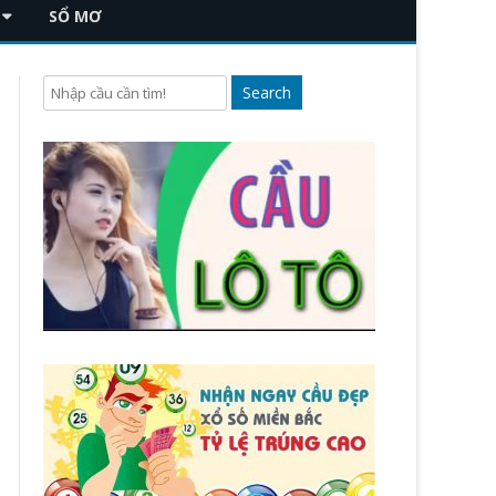
SỔ MƠ
SOI CẦU XS DỰ ĐOÁN CẶP XÍU
ETLOTT
CHỦ MT VIP
Search
SMT
SOI CẦU XS DỰ ĐOÁN ĐẶC BIỆT
MT VIP
SMN
SOI CẦU XS DỰ ĐOÁN GIẢI TÁM
SMB
MT VIP
2
SOI CẦU XS DỰ ĐOÁN LÔ 3 SỐ
MT VIP
3
SOI CẦU XS DỰ ĐOÁN SỚ ĐẦU
ĐUÔI GIẢI 8 MT VIP
4
SOI CẦU DỰ ĐOÁN SỚ ĐẦU
ĐUÔI GIẢI ĐẶC BIỆT MT VIP
SOI CẦU XS DỰ ĐOÁN XÍU CHỦ
MT VIP