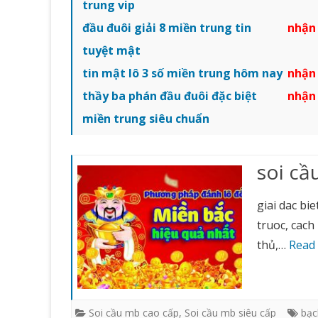
trung vip
đầu đuôi giải 8 miền trung tin
nhận
tuyệt mật
tin mật lô 3 số miền trung hôm nay
nhận
thầy ba phán đầu đuôi đặc biệt
nhận
miền trung siêu chuẩn
soi cầ
giai dac bi
truoc, cach
thủ,…
Read
Soi cầu mb cao cấp
,
Soi cầu mb siêu cấp
bạc