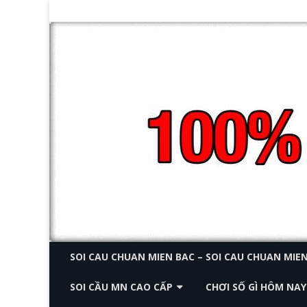
SOI CAU CHUAN MIEN BAC – SOI CAU CHUAN MIE
SOI CẦU MN CAO CẤP
CHƠI SỐ GÌ HÔM NAY