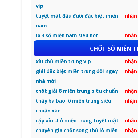
vip
tuyệt mật đầu đuôi đặc biệt miền
nhận
nam
lô 3 số miền nam siêu hót
nhận
CHỐT SỐ MIỀN T
xỉu chủ miền trung vip
nhận
giải đặc biệt miền trung đổi ngay
nhận
nhà mới
chốt giải 8 miền trung siêu chuẩn
nhận
thầy ba bao lô miền trung siêu
nhận
chuẩn xác
cặp xỉu chủ miền trung tuyệt mật
nhận
chuyên gia chốt song thủ lô miền
nhận