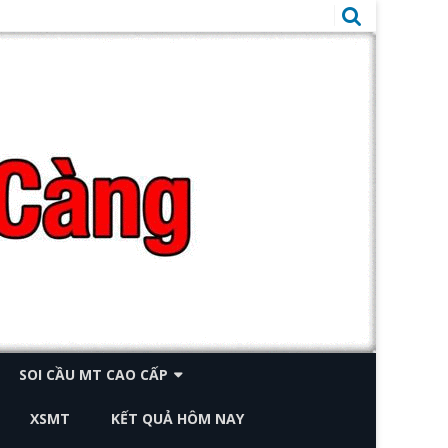
SOI CẦU MT CAO CẤP
SOI CẦU XS DỰ ĐOÁN BAO LÔ
XSMT
KẾT QUẢ HÔM NAY
MT VIP