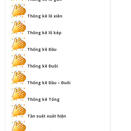
Thống kê lô xiên
Thống kê lô kép
Thống kê Đầu
Thống kê Đuôi
Thống kê Đầu – Đuôi
Thống kê Tổng
Tần suất xuất hiện