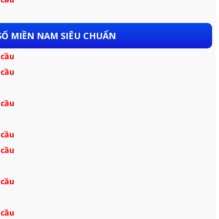
SỐ MIỀN NAM SIÊU CHUẨN
 cầu
 cầu
 cầu
 cầu
 cầu
 cầu
 cầu