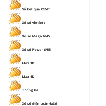
Sổ kết quả XSMT
Xổ số vietlott
Xổ số Mega 6/45
Xổ số Power 6/55
Max 3D
Max 4D
Thống kê
Xổ số điện toán 6x36