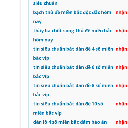
siêu chuẩn
SOI CẦU XS DỰ ĐOÁN SONG
THỦ LÔ MN VIP
bạch thủ đề miền bắc độc đắc hôm
nhận
nay
SOI CẦU XS DỰ ĐOÁN XÍU CHỦ
MN VIP
thầy ba chốt song thủ đề miền bắc
nhận
hôm nay
tin siêu chuẩn bắt dàn đề 4 số miền
nhận
bắc víp
tin siêu chuẩn bắt dàn đề 6 số miền
nhận
bắc víp
tin siêu chuẩn bắt dàn đề 8 số miền
nhận
bắc víp
tin siêu chuẩn bắt dàn đề 10 số
nhận
miền bắc víp
dàn lô 4 số miền bắc đảm bảo ăn
nhận