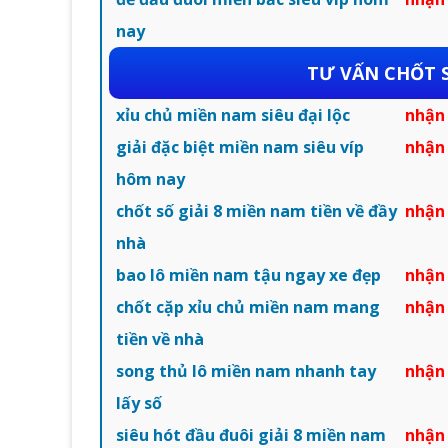
nay
TƯ VẤN CHỐT 
xỉu chủ miền nam siêu đại lộc
nhận
giải đặc biệt miền nam siêu víp
nhận
hôm nay
chốt số giải 8 miền nam tiền về đầy
nhận
nhà
bao lô miền nam tậu ngay xe đẹp
nhận
chốt cặp xỉu chủ miền nam mang
nhận
tiền về nhà
song thủ lô miền nam nhanh tay
nhận
lấy số
siêu hót đầu đuôi giải 8 miền nam
nhận