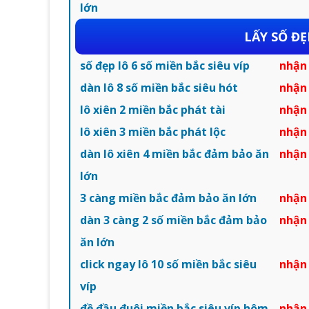
lớn
LẤY SỐ ĐẸ
số đẹp lô 6 số miền bắc siêu víp
nhận
dàn lô 8 số miền bắc siêu hót
nhận
lô xiên 2 miền bắc phát tài
nhận
lô xiên 3 miền bắc phát lộc
nhận
dàn lô xiên 4 miền bắc đảm bảo ăn
nhận
lớn
3 càng miền bắc đảm bảo ăn lớn
nhận
dàn 3 càng 2 số miền bắc đảm bảo
nhận
ăn lớn
click ngay lô 10 số miền bắc siêu
nhận
víp
đề đầu đuôi miền bắc siêu víp hôm
nhận