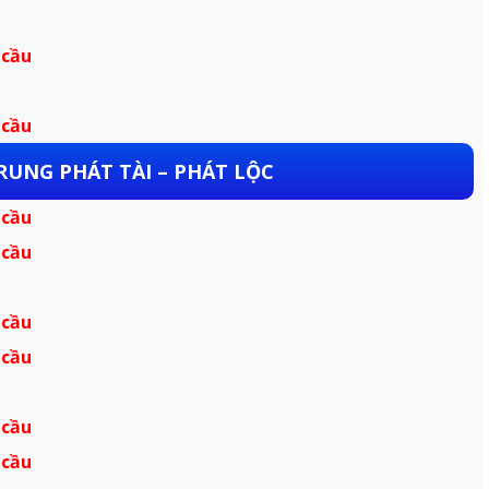
 cầu
 cầu
RUNG PHÁT TÀI – PHÁT LỘC
 cầu
 cầu
 cầu
 cầu
 cầu
 cầu