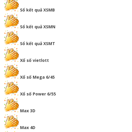
Sổ kết quả XSMB
Sổ kết quả XSMN
Sổ kết quả XSMT
Xổ số vietlott
Xổ số Mega 6/45
Xổ số Power 6/55
Max 3D
Max 4D