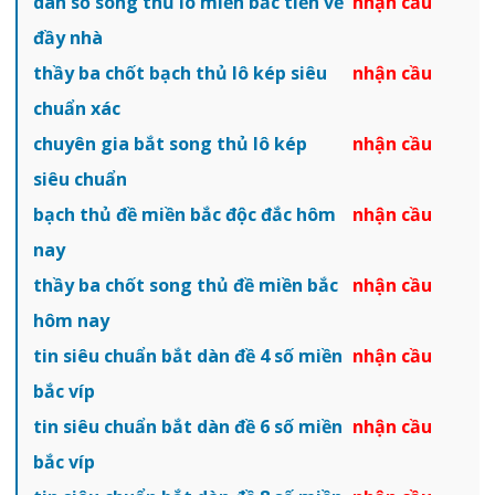
dàn số song thủ lô miền bắc tiền về
nhận cầu
đầy nhà
thầy ba chốt bạch thủ lô kép siêu
nhận cầu
chuẩn xác
chuyên gia bắt song thủ lô kép
nhận cầu
siêu chuẩn
bạch thủ đề miền bắc độc đắc hôm
nhận cầu
nay
thầy ba chốt song thủ đề miền bắc
nhận cầu
hôm nay
tin siêu chuẩn bắt dàn đề 4 số miền
nhận cầu
bắc víp
tin siêu chuẩn bắt dàn đề 6 số miền
nhận cầu
bắc víp