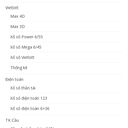
Vietlott
Max 4D
Max 3D
Xổ số Power 6/55
Xổ số Mega 6/45
Xổ số Vietlott
Thống kê
Điện toán
Xổ số thần tài
Xổ số điện toán 123
Xổ số điện toán 6×36
TK Cầu