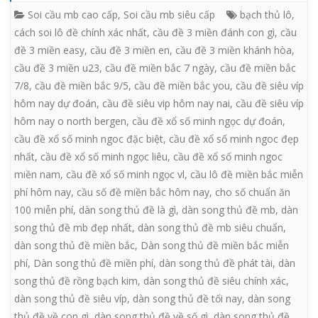
Soi cầu mb cao cấp
,
Soi cầu mb siêu cấp
bạch thủ lô
,
cách soi lô đề chính xác nhất
,
cầu đề 3 miền đánh con gì
,
cầu
đề 3 miền easy
,
cầu đề 3 miền en
,
cầu đề 3 miền khánh hòa
,
cầu đề 3 miền u23
,
cầu đề miền bắc 7 ngày
,
cầu đề miền bắc
7/8
,
cầu đề miền bắc 9/5
,
cầu đề miền bắc you
,
cầu đề siêu víp
hôm nay dự đoán
,
cầu đề siêu vip hôm nay nai
,
cầu đề siêu víp
hôm nay o north bergen
,
cầu đề xổ số minh ngọc dự đoán
,
cầu đề xổ số minh ngoc đặc biệt
,
cầu đề xổ số minh ngoc đẹp
nhất
,
cầu đề xổ số minh ngọc liêu
,
cầu đề xổ số minh ngoc
miền nam
,
cầu đề xổ số minh ngọc vl
,
cầu lô đề miền bắc miễn
phí hôm nay
,
cầu số đề miền bắc hôm nay
,
cho số chuẩn ăn
100 miễn phí
,
dàn song thủ đề là gì
,
dàn song thủ đề mb
,
dàn
song thủ đề mb đẹp nhất
,
dàn song thủ đề mb siêu chuẩn
,
dàn song thủ đề miền bắc
,
Dàn song thủ đề miền bắc miễn
phí
,
Dàn song thủ đề miền phí
,
dàn song thủ đề phát tài
,
dàn
song thủ đề rồng bạch kim
,
dàn song thủ đề siêu chính xác
,
dàn song thủ đề siêu víp
,
dàn song thủ đề tối nay
,
dàn song
thủ đề về con gì
,
dàn song thủ đề về số gì
,
dàn song thủ đề