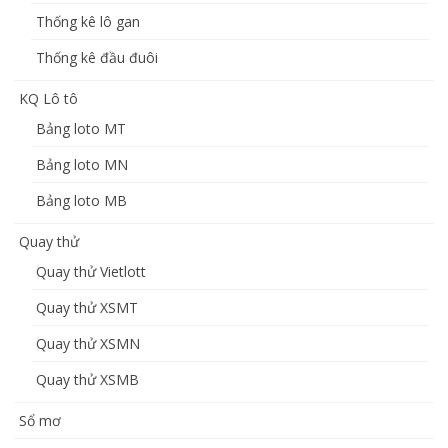
Thống kê lô gan
Thống kê đầu đuôi
KQ Lô tô
Bảng loto MT
Bảng loto MN
Bảng loto MB
Quay thử
Quay thử Vietlott
Quay thử XSMT
Quay thử XSMN
Quay thử XSMB
Sổ mơ