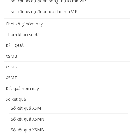
soi cầu xs dự đoán song thủ lô mn VIP
soi cầu xs dự đoán xíu chủ mn VIP
Chơi số gì hôm nay
Tham khảo số đề
KẾT QUẢ
XSMB
XSMN
XSMT
Kết quả hôm nay
Sổ kết quả
Sổ kết quả XSMT
Sổ kết quả XSMN
Sổ kết quả XSMB