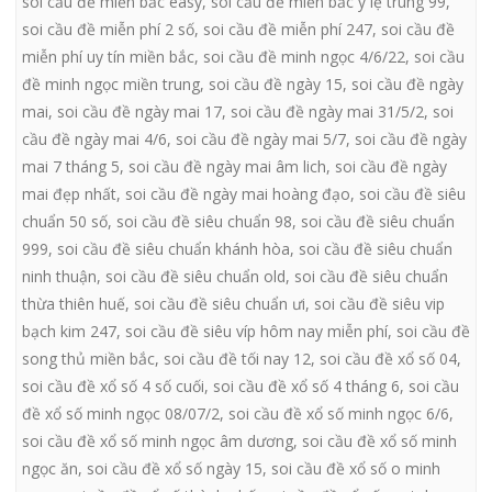
soi cầu đề miền bắc easy
,
soi cầu đề miền bắc y lệ trúng 99
,
soi cầu đề miễn phí 2 số
,
soi cầu đề miễn phí 247
,
soi cầu đề
miễn phí uy tín miền bắc
,
soi cầu đề minh ngọc 4/6/22
,
soi cầu
đề minh ngọc miền trung
,
soi cầu đề ngày 15
,
soi cầu đề ngày
mai
,
soi cầu đề ngày mai 17
,
soi cầu đề ngày mai 31/5/2
,
soi
cầu đề ngày mai 4/6
,
soi cầu đề ngày mai 5/7
,
soi cầu đề ngày
mai 7 tháng 5
,
soi cầu đề ngày mai âm lich
,
soi cầu đề ngày
mai đẹp nhất
,
soi cầu đề ngày mai hoàng đạo
,
soi cầu đề siêu
chuẩn 50 số
,
soi cầu đề siêu chuẩn 98
,
soi cầu đề siêu chuẩn
999
,
soi cầu đề siêu chuẩn khánh hòa
,
soi cầu đề siêu chuẩn
ninh thuận
,
soi cầu đề siêu chuẩn old
,
soi cầu đề siêu chuẩn
thừa thiên huế
,
soi cầu đề siêu chuẩn ưi
,
soi cầu đề siêu vip
bạch kim 247
,
soi cầu đề siêu víp hôm nay miễn phí
,
soi cầu đề
song thủ miền bắc
,
soi cầu đề tối nay 12
,
soi cầu đề xổ số 04
,
soi cầu đề xổ số 4 số cuối
,
soi cầu đề xổ số 4 tháng 6
,
soi cầu
đề xổ số minh ngọc 08/07/2
,
soi cầu đề xổ số minh ngọc 6/6
,
soi cầu đề xổ số minh ngọc âm dương
,
soi cầu đề xổ số minh
ngọc ăn
,
soi cầu đề xổ số ngày 15
,
soi cầu đề xổ số o minh