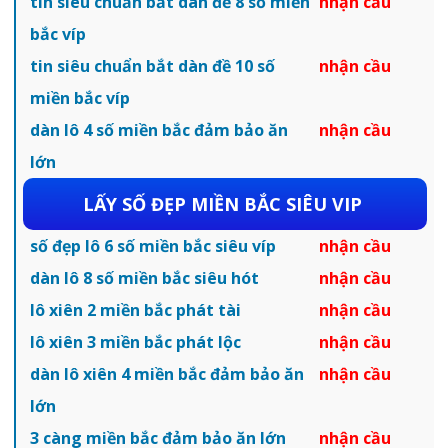
tin siêu chuẩn bắt dàn đề 8 số miền
nhận cầu
bắc víp
tin siêu chuẩn bắt dàn đề 10 số
nhận cầu
miền bắc víp
dàn lô 4 số miền bắc đảm bảo ăn
nhận cầu
lớn
LẤY SỐ ĐẸP MIỀN BẮC SIÊU VIP
số đẹp lô 6 số miền bắc siêu víp
nhận cầu
dàn lô 8 số miền bắc siêu hót
nhận cầu
lô xiên 2 miền bắc phát tài
nhận cầu
lô xiên 3 miền bắc phát lộc
nhận cầu
dàn lô xiên 4 miền bắc đảm bảo ăn
nhận cầu
lớn
3 càng miền bắc đảm bảo ăn lớn
nhận cầu