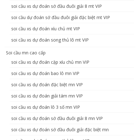
soi cầu xs dự đoán sớ đầu đuôi giải 8 mt VIP
soi cầu dự đoán sớ đầu đuôi giải đặc biệt mt VIP
soi cầu xs dự đoán xíu chủ mt VIP
soi cầu xs dự đoán song thủ lô mt VIP
Soi cầu mn cao cấp
soi cầu xs dự đoán cặp xíu chủ mn VIP
soi cầu xs dự đoán bao lô mn VIP
soi cầu xs dự đoán đặc biệt mn VIP
soi cầu xs dự đoán giải tám mn VIP
soi cầu xs dự đoán lô 3 số mn VIP
soi cầu xs dự đoán sớ đầu đuôi giải 8 mn VIP
soi cầu xs dự đoán sớ đầu đuôi giải đặc biệt mn