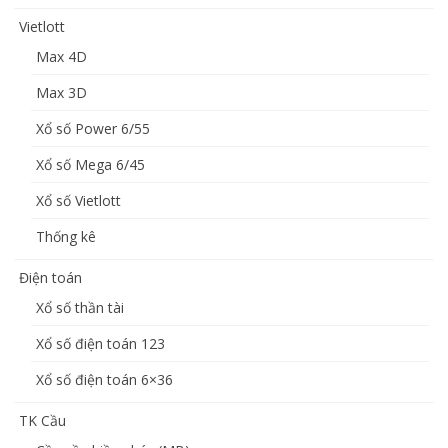
Vietlott
Max 4D
Max 3D
Xổ số Power 6/55
Xổ số Mega 6/45
Xổ số Vietlott
Thống kê
Điện toán
Xổ số thần tài
Xổ số điện toán 123
Xổ số điện toán 6×36
TK Cầu