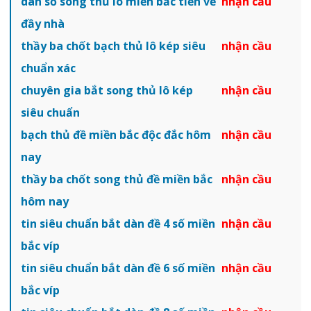
dàn số song thủ lô miền bắc tiền về
nhận cầu
đầy nhà
thầy ba chốt bạch thủ lô kép siêu
nhận cầu
chuẩn xác
chuyên gia bắt song thủ lô kép
nhận cầu
siêu chuẩn
bạch thủ đề miền bắc độc đắc hôm
nhận cầu
nay
thầy ba chốt song thủ đề miền bắc
nhận cầu
hôm nay
tin siêu chuẩn bắt dàn đề 4 số miền
nhận cầu
bắc víp
tin siêu chuẩn bắt dàn đề 6 số miền
nhận cầu
bắc víp