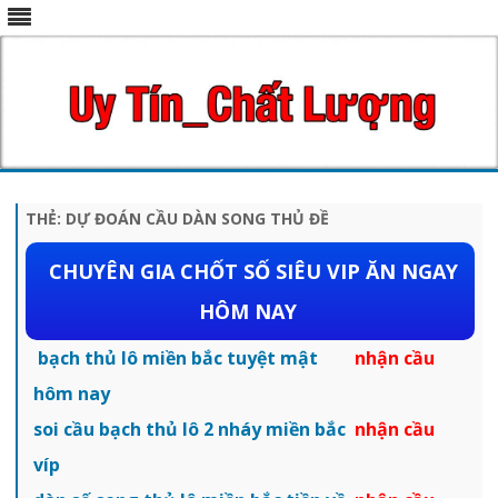
Skip
to
content
THẺ:
DỰ ĐOÁN CẦU DÀN SONG THỦ ĐỀ
CHUYÊN GIA CHỐT SỐ SIÊU VIP ĂN NGAY
HÔM NAY
bạch thủ lô miền bắc tuyệt mật
nhận cầu
hôm nay
soi cầu bạch thủ lô 2 nháy miền bắc
nhận cầu
víp