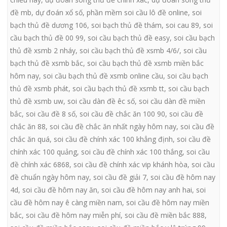
đề mb
,
dự đoán xổ số
,
phần mềm soi cầu lô đề online
,
soi
bạch thủ đề dương 106
,
soi bạch thủ đề thám
,
soi cau 89
,
soi
cầu bạch thủ đề 00 99
,
soi cầu bạch thủ đề easy
,
soi cầu bạch
thủ đề xsmb 2 nháy
,
soi cầu bạch thủ đề xsmb 4/6/
,
soi cầu
bạch thủ đề xsmb bắc
,
soi cầu bạch thủ đề xsmb miền bắc
hôm nay
,
soi cầu bạch thủ đề xsmb online cầu
,
soi cầu bạch
thủ đề xsmb phát
,
soi cầu bạch thủ đề xsmb tt
,
soi cầu bạch
thủ đề xsmb uw
,
soi cầu dàn đề êc số
,
soi cầu dàn đề miền
bắc
,
soi cầu đề 8 số
,
soi cầu đề chắc ăn 100 90
,
soi cầu đề
chắc ăn 88
,
soi cầu đề chắc ăn nhất ngày hôm nay
,
soi cầu đề
chắc ăn quá
,
soi cầu đề chính xác 100 khẳng định
,
soi cầu đề
chính xác 100 quảng
,
soi cầu đề chính xác 100 thắng
,
soi cầu
đề chính xác 6868
,
soi cầu đề chính xác vip khánh hòa
,
soi cầu
đề chuẩn ngày hôm nay
,
soi cầu đề giải 7
,
soi cầu đề hôm nay
4d
,
soi cầu đề hôm nay ăn
,
soi cầu đề hôm nay anh hai
,
soi
cầu đề hôm nay ê càng miền nam
,
soi cầu đề hôm nay miền
bắc
,
soi cầu đề hôm nay miễn phí
,
soi cầu đề miền bắc 888
,