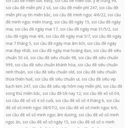
soi cầu đề miền bắc easy
,
soi cầu đề miền bắc y lệ trúng 99
,
soi cầu đề miễn phí 2 số
,
soi cầu đề miễn phí 247
,
soi cầu đề
miễn phí uy tín miền bắc
,
soi cầu đề minh ngọc 4/6/22
,
soi cầu
đề minh ngọc miền trung
,
soi cầu đề ngày 15
,
soi cầu đề ngày
mai
,
soi cầu đề ngày mai 17
,
soi cầu đề ngày mai 31/5/2
,
soi
cầu đề ngày mai 4/6
,
soi cầu đề ngày mai 5/7
,
soi cầu đề ngày
mai 7 tháng 5
,
soi cầu đề ngày mai âm lich
,
soi cầu đề ngày
mai đẹp nhất
,
soi cầu đề ngày mai hoàng đạo
,
soi cầu đề siêu
chuẩn 50 số
,
soi cầu đề siêu chuẩn 98
,
soi cầu đề siêu chuẩn
999
,
soi cầu đề siêu chuẩn khánh hòa
,
soi cầu đề siêu chuẩn
ninh thuận
,
soi cầu đề siêu chuẩn old
,
soi cầu đề siêu chuẩn
thừa thiên huế
,
soi cầu đề siêu chuẩn ưi
,
soi cầu đề siêu vip
bạch kim 247
,
soi cầu đề siêu víp hôm nay miễn phí
,
soi cầu đề
song thủ miền bắc
,
soi cầu đề tối nay 12
,
soi cầu đề xổ số 04
,
soi cầu đề xổ số 4 số cuối
,
soi cầu đề xổ số 4 tháng 6
,
soi cầu
đề xổ số minh ngọc 08/07/2
,
soi cầu đề xổ số minh ngọc 6/6
,
soi cầu đề xổ số minh ngọc âm dương
,
soi cầu đề xổ số minh
ngọc ăn
,
soi cầu đề xổ số ngày 15
,
soi cầu đề xổ số o minh