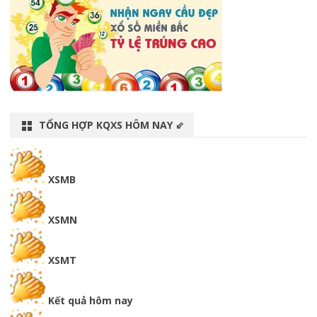
TỔNG HỢP KQXS HÔM NAY ⇙
XSMB
XSMN
XSMT
Kết quả hôm nay