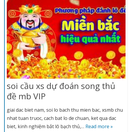
soi cầu xs dự đoán song thủ
đề mb VIP
giai dac biet nam, soi lo bach thu mien bac, xsmb chu
nhat tuan truoc, cach bat lo de chuan, ket qua dac
biet, kinh nghiệm bắt lô bạch thủ,…
Read more »