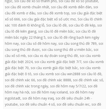
ngọc
,
soi cầu đề xổ số thành phố
,
soi cầu đề xổ số youtube
,
soi cầu đề xsmb chuẩn nhất
,
soi cầu đề xsmb diễn đàn
,
soi
cầu đề xsmb ơ đâu
,
soi cầu đề xsmb top
,
soi cầu giải đặc biệt
xổ số 666
,
soi cầu giải đặc biệt xổ số ước mơ
,
Soi cầu lô chính
xác 100 đánh lô không lỗ
,
Soi cầu lô đề
,
soi cầu lô đề kép
,
soi
cầu lô đề kiên giang
,
soi cầu lô đề miền bắc
,
soi cầu lô đề
miền bắc ngày 22 tháng 5
,
soi cầu lô đề rồng bạch kim ngày
hôm nay
,
soi cầu số đề hôm nay
,
soi cầu song thủ đề 789
,
soi
cầu song thủ đề được
,
soi cầu song thủ đề ư miền bắc
,
soi
cầu xổ số mb
,
soi cầu xs dự đoán song thủ đề
,
soi cầu xsmb
giải đặc biệt 2024
,
soi cầu xsmb giải đặc biệt 7/7
,
soi cầu xsmb
giải đặc biệt 70
,
soi cầu xsmb giải đặc biệt bắc
,
soi cầu xsmb
giải đặc biệt ô tô
,
soi cầu xsmb soi cầu win2888 soi cầu lô đề
,
soi đề chính xác 66
,
soi đề chính xác 8888
,
soi đề chính xác số
,
soi đề chính xác trong ngày
,
soi đề hôm nay 5/7/22
,
soi đề
hôm nay hà nội
,
soi đề hôm nay iceland
,
soi đề hôm nay
ingolstadt
,
soi đề hôm nay iraq
,
soi đề siêu chuẩn 24h -
youtube
,
soi đề siêu chuẩn 4 số
,
soi đề siêu chuẩn iec
,
soi đề