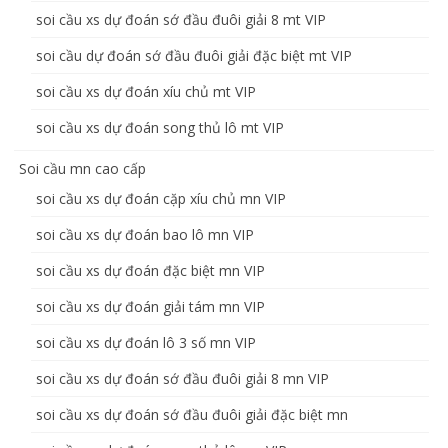
soi cầu xs dự đoán sớ đầu đuôi giải 8 mt VIP
soi cầu dự đoán sớ đầu đuôi giải đặc biệt mt VIP
soi cầu xs dự đoán xíu chủ mt VIP
soi cầu xs dự đoán song thủ lô mt VIP
Soi cầu mn cao cấp
soi cầu xs dự đoán cặp xíu chủ mn VIP
soi cầu xs dự đoán bao lô mn VIP
soi cầu xs dự đoán đặc biệt mn VIP
soi cầu xs dự đoán giải tám mn VIP
soi cầu xs dự đoán lô 3 số mn VIP
soi cầu xs dự đoán sớ đầu đuôi giải 8 mn VIP
soi cầu xs dự đoán sớ đầu đuôi giải đặc biệt mn