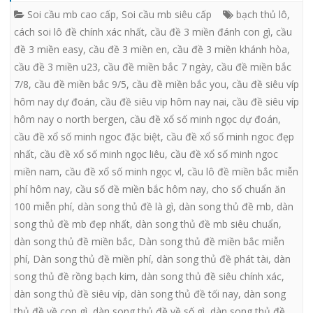
Soi cầu mb cao cấp
,
Soi cầu mb siêu cấp
bạch thủ lô
,
cách soi lô đề chính xác nhất
,
cầu đề 3 miền đánh con gì
,
cầu
đề 3 miền easy
,
cầu đề 3 miền en
,
cầu đề 3 miền khánh hòa
,
cầu đề 3 miền u23
,
cầu đề miền bắc 7 ngày
,
cầu đề miền bắc
7/8
,
cầu đề miền bắc 9/5
,
cầu đề miền bắc you
,
cầu đề siêu víp
hôm nay dự đoán
,
cầu đề siêu vip hôm nay nai
,
cầu đề siêu víp
hôm nay o north bergen
,
cầu đề xổ số minh ngọc dự đoán
,
cầu đề xổ số minh ngoc đặc biệt
,
cầu đề xổ số minh ngoc đẹp
nhất
,
cầu đề xổ số minh ngọc liêu
,
cầu đề xổ số minh ngoc
miền nam
,
cầu đề xổ số minh ngọc vl
,
cầu lô đề miền bắc miễn
phí hôm nay
,
cầu số đề miền bắc hôm nay
,
cho số chuẩn ăn
100 miễn phí
,
dàn song thủ đề là gì
,
dàn song thủ đề mb
,
dàn
song thủ đề mb đẹp nhất
,
dàn song thủ đề mb siêu chuẩn
,
dàn song thủ đề miền bắc
,
Dàn song thủ đề miền bắc miễn
phí
,
Dàn song thủ đề miền phí
,
dàn song thủ đề phát tài
,
dàn
song thủ đề rồng bạch kim
,
dàn song thủ đề siêu chính xác
,
dàn song thủ đề siêu víp
,
dàn song thủ đề tối nay
,
dàn song
thủ đề về con gì
,
dàn song thủ đề về số gì
,
dàn song thủ đề