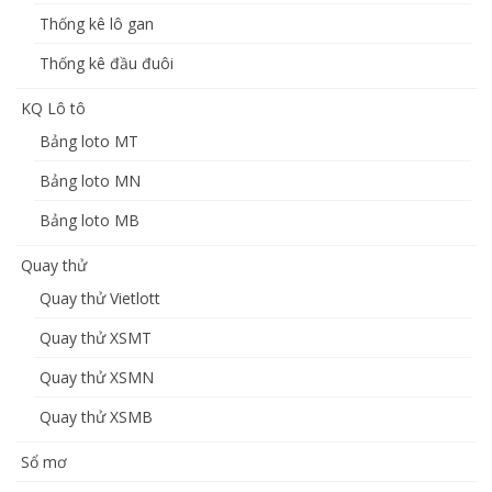
Thống kê lô gan
Thống kê đầu đuôi
KQ Lô tô
Bảng loto MT
Bảng loto MN
Bảng loto MB
Quay thử
Quay thử Vietlott
Quay thử XSMT
Quay thử XSMN
Quay thử XSMB
Sổ mơ