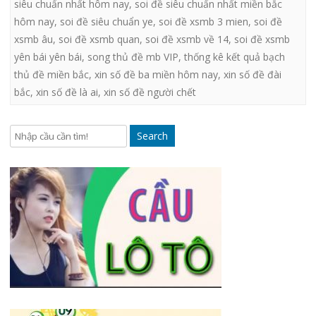
siêu chuẩn nhất hôm nay
,
soi đề siêu chuẩn nhất miền bắc
hôm nay
,
soi đề siêu chuẩn ye
,
soi đề xsmb 3 mien
,
soi đề
xsmb âu
,
soi đề xsmb quan
,
soi đề xsmb về 14
,
soi đề xsmb
yên bái yên bái
,
song thủ đề mb VIP
,
thống kê kết quả bạch
thủ đề miền bắc
,
xin số đề ba miền hôm nay
,
xin số đề đài
bắc
,
xin số đề là ai
,
xin số đề người chết
Search