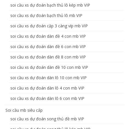
soi cầu xs dự đoán bạch thủ lô kép mb VIP
soi cầu xs dự đoán bạch thủ lô mb VIP
soi cầu xs dự đoán cặp 3 càng víp mb VIP
soi cầu xs dự đoán dàn đề 4 con mb VIP
soi cầu xs dự đoán dàn đề 6 con mb VIP
soi cầu xs dự đoán dàn đề 8 con mb VIP
soi cầu xs dự đoán dàn đề 10 con mb VIP
soi cầu xs dự đoán dàn lô 10 con mb VIP
soi cầu xs dự đoán dàn lô 4 con mb VIP
soi cầu xs dự đoán dàn lô 6 con mb VIP
Soi cầu mb siêu cấp
soi cầu xs dự đoán song thủ đề mb VIP