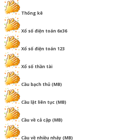
Thống kê
Xổ số điện toán 6x36
Xổ số điện toán 123
Xổ số thần tài
Cầu bạch thủ (MB)
Cầu lật liên tục (MB)
Cầu về cả cặp (MB)
Cầu về nhiều nháy (MB)