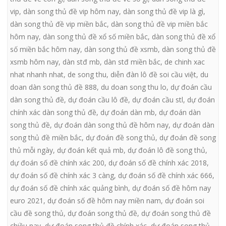
vip
,
dàn song thủ đề vip hôm nay
,
dàn song thủ đề vip là gì
,
dàn song thủ đề vip miền bắc
,
dàn song thủ đề vip miền bắc
hôm nay
,
dàn song thủ đề xổ số miền bắc
,
dàn song thủ đề xổ
số miền bắc hôm nay
,
dàn song thủ đề xsmb
,
dàn song thủ đề
xsmb hôm nay
,
dàn stđ mb
,
dàn stđ miền bắc
,
de chinh xac
nhat nhanh nhat
,
de song thu
,
diễn đàn lô đề soi cầu việt
,
du
doan dàn song thủ đề 888
,
du doan song thu lo
,
dự đoán cầu
dàn song thủ đề
,
dự đoán cầu lô đề
,
dự đoán cầu stl
,
dự đoán
chính xác dàn song thủ đề
,
dự đoán dàn mb
,
dự đoán dàn
song thủ đề
,
dự đoán dàn song thủ đề hôm nay
,
dự đoán dàn
song thủ đề miền bắc
,
dự đoán đề song thủ
,
dự đoán đề song
thủ mỗi ngày
,
dự đoán kết quả mb
,
dự đoán lô đề song thủ
,
dự đoán số đề chính xác 200
,
dự đoán số đề chính xác 2018
,
dự đoán số đề chính xác 3 càng
,
dự đoán số đề chính xác 666
,
dự đoán số đề chính xác quảng bình
,
dự đoán số đề hôm nay
euro 2021
,
dự đoán số đề hôm nay miền nam
,
dự đoán soi
cầu đề song thủ
,
dự đoán song thủ đề
,
dự đoán song thủ đề
chiều nay
,
dự đoán song thủ đề chính xác
,
dự đoán song thủ