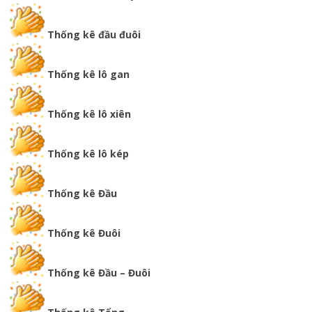
Thống kê đầu đuôi
Thống kê lô gan
Thống kê lô xiên
Thống kê lô kép
Thống kê Đầu
Thống kê Đuôi
Thống kê Đầu – Đuôi