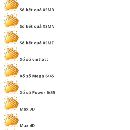
Sổ kết quả XSMB
Sổ kết quả XSMN
Sổ kết quả XSMT
Xổ số vietlott
Xổ số Mega 6/45
Xổ số Power 6/55
Max 3D
Max 4D