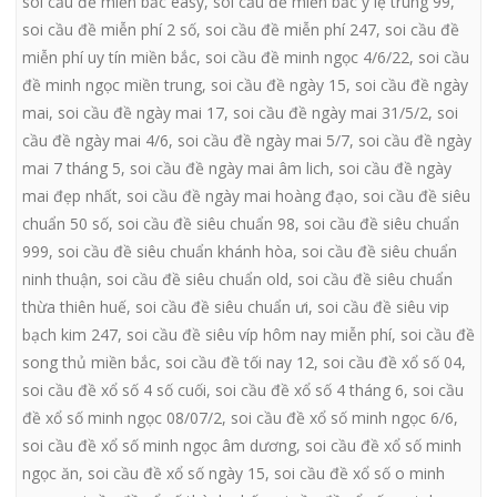
soi cầu đề miền bắc easy
,
soi cầu đề miền bắc y lệ trúng 99
,
soi cầu đề miễn phí 2 số
,
soi cầu đề miễn phí 247
,
soi cầu đề
miễn phí uy tín miền bắc
,
soi cầu đề minh ngọc 4/6/22
,
soi cầu
đề minh ngọc miền trung
,
soi cầu đề ngày 15
,
soi cầu đề ngày
mai
,
soi cầu đề ngày mai 17
,
soi cầu đề ngày mai 31/5/2
,
soi
cầu đề ngày mai 4/6
,
soi cầu đề ngày mai 5/7
,
soi cầu đề ngày
mai 7 tháng 5
,
soi cầu đề ngày mai âm lich
,
soi cầu đề ngày
mai đẹp nhất
,
soi cầu đề ngày mai hoàng đạo
,
soi cầu đề siêu
chuẩn 50 số
,
soi cầu đề siêu chuẩn 98
,
soi cầu đề siêu chuẩn
999
,
soi cầu đề siêu chuẩn khánh hòa
,
soi cầu đề siêu chuẩn
ninh thuận
,
soi cầu đề siêu chuẩn old
,
soi cầu đề siêu chuẩn
thừa thiên huế
,
soi cầu đề siêu chuẩn ưi
,
soi cầu đề siêu vip
bạch kim 247
,
soi cầu đề siêu víp hôm nay miễn phí
,
soi cầu đề
song thủ miền bắc
,
soi cầu đề tối nay 12
,
soi cầu đề xổ số 04
,
soi cầu đề xổ số 4 số cuối
,
soi cầu đề xổ số 4 tháng 6
,
soi cầu
đề xổ số minh ngọc 08/07/2
,
soi cầu đề xổ số minh ngọc 6/6
,
soi cầu đề xổ số minh ngọc âm dương
,
soi cầu đề xổ số minh
ngọc ăn
,
soi cầu đề xổ số ngày 15
,
soi cầu đề xổ số o minh