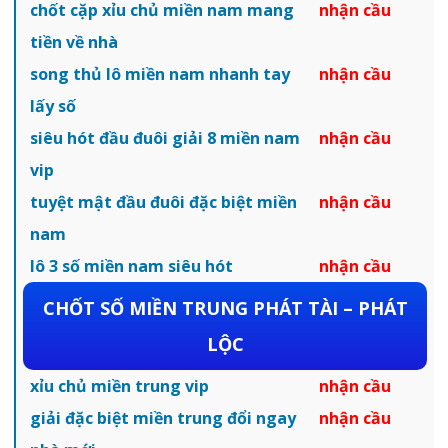
chốt cặp xỉu chủ miền nam mang
nhận cầu
tiền về nhà
song thủ lô miền nam nhanh tay
nhận cầu
lấy số
siêu hót đầu đuôi giải 8 miền nam
nhận cầu
vip
tuyệt mật đầu đuôi đặc biệt miền
nhận cầu
nam
lô 3 số miền nam siêu hót
nhận cầu
CHỐT SỐ MIỀN TRUNG PHÁT TÀI – PHÁT
LỘC
xỉu chủ miền trung vip
nhận cầu
giải đặc biệt miền trung đổi ngay
nhận cầu