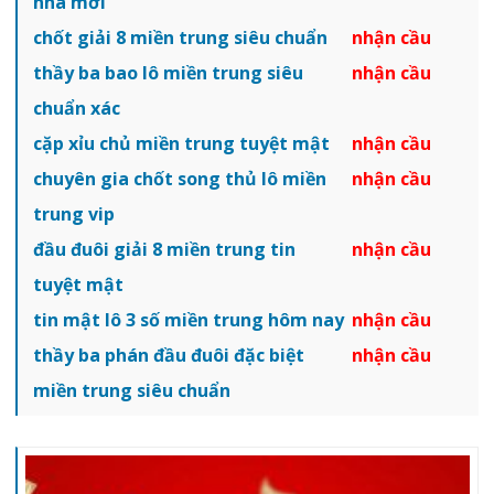
nhà mới
chốt giải 8 miền trung siêu chuẩn
nhận cầu
thầy ba bao lô miền trung siêu
nhận cầu
chuẩn xác
cặp xỉu chủ miền trung tuyệt mật
nhận cầu
chuyên gia chốt song thủ lô miền
nhận cầu
trung vip
đầu đuôi giải 8 miền trung tin
nhận cầu
tuyệt mật
tin mật lô 3 số miền trung hôm nay
nhận cầu
thầy ba phán đầu đuôi đặc biệt
nhận cầu
miền trung siêu chuẩn