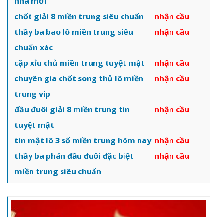
nhà mới
chốt giải 8 miền trung siêu chuẩn
nhận cầu
thầy ba bao lô miền trung siêu
nhận cầu
chuẩn xác
cặp xỉu chủ miền trung tuyệt mật
nhận cầu
chuyên gia chốt song thủ lô miền
nhận cầu
trung vip
đầu đuôi giải 8 miền trung tin
nhận cầu
tuyệt mật
tin mật lô 3 số miền trung hôm nay
nhận cầu
thầy ba phán đầu đuôi đặc biệt
nhận cầu
miền trung siêu chuẩn