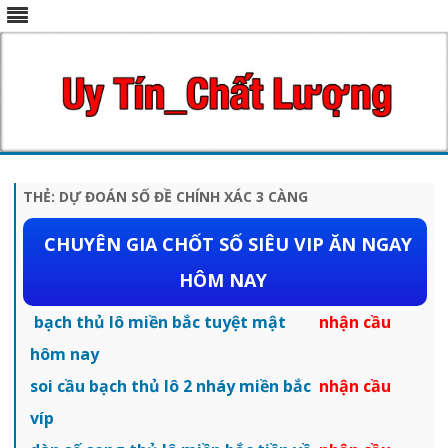
Skip
to
content
THẺ:
DỰ ĐOÁN SỐ ĐỀ CHÍNH XÁC 3 CÀNG
CHUYÊN GIA CHỐT SỐ SIÊU VIP ĂN NGAY
HÔM NAY
bạch thủ lô miền bắc tuyệt mật
nhận cầu
hôm nay
soi cầu bạch thủ lô 2 nháy miền bắc
nhận cầu
víp