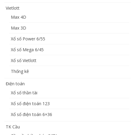
Vietlott
Max 4D
Max 3D
Xổ số Power 6/55
Xổ số Mega 6/45
Xổ số Vietlott
Thống kê
Điện toán
Xổ số thần tài
Xổ số điện toán 123
Xổ số điện toán 6×36
TK Cầu