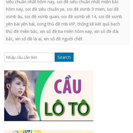
siêu chuẩn nhất hôm nay
,
soi đề siêu chuẩn nhất miền bắc
hôm nay
,
soi đề siêu chuẩn ye
,
soi đề xsmb 3 mien
,
soi đề
xsmb âu
,
soi đề xsmb quan
,
soi đề xsmb về 14
,
soi đề xsmb
yên bái yên bái
,
song thủ đề mb VIP
,
thống kê kết quả bạch
thủ đề miền bắc
,
xin số đề ba miền hôm nay
,
xin số đề đài
bắc
,
xin số đề là ai
,
xin số đề người chết
Search