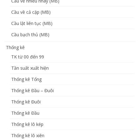
Cầu về nhiều nháy (MB)
Cầu về cả cặp (MB)
Cầu lật liên tục (MB)
Cầu bạch thủ (MB)
Thống kê
TK từ 00 đến 99
Tần suất xuất hiện
Thống kê Tổng
Thống kê Đầu – Đuôi
Thống kê Đuôi
Thống kê Đầu
Thống kê lô kép
Thống kê lô xiên