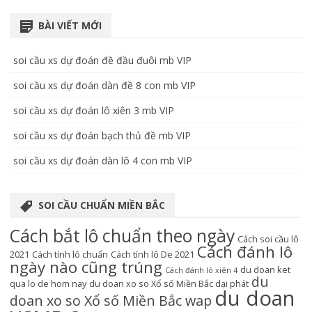
BÀI VIẾT MỚI
soi cầu xs dự đoán đề đầu đuôi mb VIP
soi cầu xs dự đoán dàn đề 8 con mb VIP
soi cầu xs dự đoán lô xiên 3 mb VIP
soi cầu xs dự đoán bạch thủ đề mb VIP
soi cầu xs dự đoán dàn lô 4 con mb VIP
SOI CẦU CHUẨN MIỀN BẮC
Cách bắt lô chuẩn theo ngày
Cách soi cầu lô
Cách đánh lô
2021
Cách tính lô chuẩn
Cách tính lô De 2021
ngày nào cũng trúng
du doan ket
Cách đánh lô xiên 4
du
qua lo de hom nay
du doan xo so Xổ số Miền Bắc dại phát
du doan
doan xo so Xổ số Miền Bắc wap