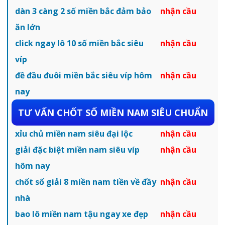
dàn 3 càng 2 số miền bắc đảm bảo
nhận cầu
ăn lớn
click ngay lô 10 số miền bắc siêu
nhận cầu
víp
đề đầu đuôi miền bắc siêu víp hôm
nhận cầu
nay
TƯ VẤN CHỐT SỐ MIỀN NAM SIÊU CHUẨN
xỉu chủ miền nam siêu đại lộc
nhận cầu
giải đặc biệt miền nam siêu víp
nhận cầu
hôm nay
chốt số giải 8 miền nam tiền về đầy
nhận cầu
nhà
bao lô miền nam tậu ngay xe đẹp
nhận cầu