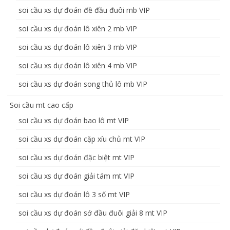
soi cầu xs dự đoán đề đầu đuôi mb VIP
soi cầu xs dự đoán lô xiên 2 mb VIP
soi cầu xs dự đoán lô xiên 3 mb VIP
soi cầu xs dự đoán lô xiên 4 mb VIP
soi cầu xs dự đoán song thủ lô mb VIP
Soi cầu mt cao cấp
soi cầu xs dự đoán bao lô mt VIP
soi cầu xs dự đoán cặp xíu chủ mt VIP
soi cầu xs dự đoán đặc biệt mt VIP
soi cầu xs dự đoán giải tám mt VIP
soi cầu xs dự đoán lô 3 số mt VIP
soi cầu xs dự đoán sớ đầu đuôi giải 8 mt VIP