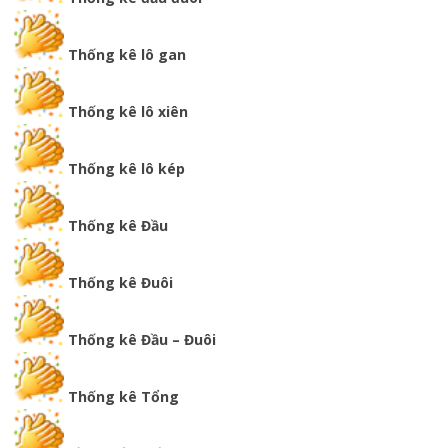
Thống kê lô gan
Thống kê lô xiên
Thống kê lô kép
Thống kê Đầu
Thống kê Đuôi
Thống kê Đầu – Đuôi
Thống kê Tổng