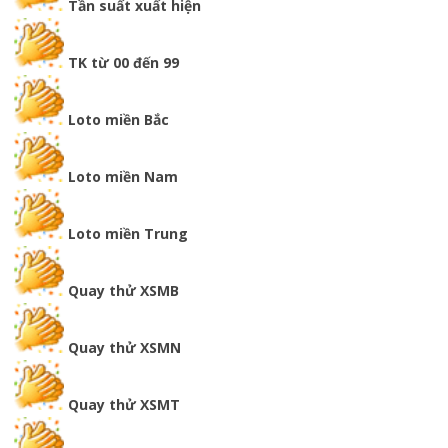
Tần suất xuất hiện
TK từ 00 đến 99
Loto miền Bắc
Loto miền Nam
Loto miền Trung
Quay thử XSMB
Quay thử XSMN
Quay thử XSMT