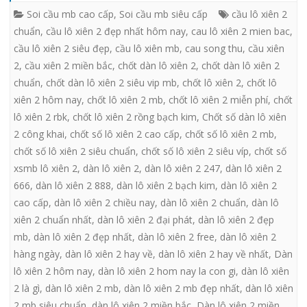
Soi cầu mb cao cấp
,
Soi cầu mb siêu cấp
cầu lô xiên 2
chuẩn
,
cầu lô xiên 2 đẹp nhất hôm nay
,
cau lô xiên 2 mien bac
,
cầu lô xiên 2 siêu đẹp
,
cầu lô xiên mb
,
cau song thu
,
cầu xiên
2
,
cầu xiên 2 miền bắc
,
chốt dàn lô xiên 2
,
chốt dàn lô xiên 2
chuẩn
,
chốt dàn lô xiên 2 siêu vip mb
,
chốt lô xiên 2
,
chốt lô
xiên 2 hôm nay
,
chốt lô xiên 2 mb
,
chốt lô xiên 2 miễn phí
,
chốt
lô xiên 2 rbk
,
chốt lô xiên 2 rồng bạch kim
,
Chốt số dàn lô xiên
2 công khai
,
chốt số lô xiên 2 cao cấp
,
chốt số lô xiên 2 mb
,
chốt số lô xiên 2 siêu chuẩn
,
chốt số lô xiên 2 siêu víp
,
chốt số
xsmb lô xiên 2
,
dàn lô xiên 2
,
dàn lô xiên 2 247
,
dàn lô xiên 2
666
,
dàn lô xiên 2 888
,
dàn lô xiên 2 bạch kim
,
dàn lô xiên 2
cao cấp
,
dàn lô xiên 2 chiều nay
,
dàn lô xiên 2 chuẩn
,
dàn lô
xiên 2 chuẩn nhất
,
dàn lô xiên 2 đại phát
,
dàn lô xiên 2 đẹp
mb
,
dàn lô xiên 2 đẹp nhất
,
dàn lô xiên 2 free
,
dàn lô xiên 2
hàng ngày
,
dàn lô xiên 2 hay về
,
dàn lô xiên 2 hay về nhất
,
Dàn
lô xiên 2 hôm nay
,
dàn lô xiên 2 hom nay la con gi
,
dàn lô xiên
2 là gì
,
dàn lô xiên 2 mb
,
dàn lô xiên 2 mb đẹp nhất
,
dàn lô xiên
2 mb siêu chuẩn
,
dàn lô xiên 2 miền bắc
,
Dàn lô xiên 2 miền