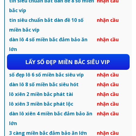
tin siêu chuẩn bắt dàn đề 8 số miền
nhận cầu
bắc víp
tin siêu chuẩn bắt dàn đề 10 số
nhận cầu
miền bắc víp
dàn lô 4 số miền bắc đảm bảo ăn
nhận cầu
lớn
LẤY SỐ ĐẸP MIỀN BẮC SIÊU VIP
số đẹp lô 6 số miền bắc siêu víp
nhận cầu
dàn lô 8 số miền bắc siêu hót
nhận cầu
lô xiên 2 miền bắc phát tài
nhận cầu
lô xiên 3 miền bắc phát lộc
nhận cầu
dàn lô xiên 4 miền bắc đảm bảo ăn
nhận cầu
lớn
3 càng miền bắc đảm bảo ăn lớn
nhận cầu