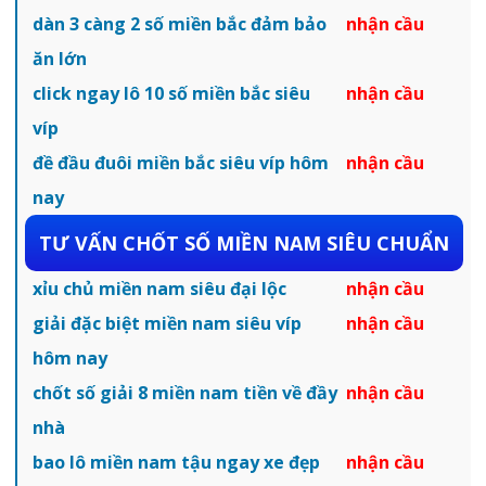
dàn 3 càng 2 số miền bắc đảm bảo
nhận cầu
ăn lớn
click ngay lô 10 số miền bắc siêu
nhận cầu
víp
đề đầu đuôi miền bắc siêu víp hôm
nhận cầu
nay
TƯ VẤN CHỐT SỐ MIỀN NAM SIÊU CHUẨN
xỉu chủ miền nam siêu đại lộc
nhận cầu
giải đặc biệt miền nam siêu víp
nhận cầu
hôm nay
chốt số giải 8 miền nam tiền về đầy
nhận cầu
nhà
bao lô miền nam tậu ngay xe đẹp
nhận cầu