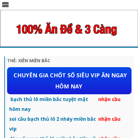
Skip
to
content
THẺ:
XIÊN MIỀN BẮC
CHUYÊN GIA CHỐT SỐ SIÊU VIP ĂN NGAY
HÔM NAY
bạch thủ lô miền bắc tuyệt mật
nhận cầu
hôm nay
soi cầu bạch thủ lô 2 nháy miền bắc
nhận cầu
víp