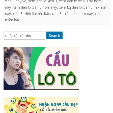
xiên 3 hay ve
,
xem dàn lô xiên 3
,
xem dàn lô xiên 3 đề hôm
nay
,
xem dàn lô xiên 3 hôm nay
,
xem kq dàn lô xiên 3 mb hôm
nay
,
xiên 3
,
xiên 3 miền bắc
,
xiên 3 miền bắc hôm nay
,
xiên
miền bắc
Search