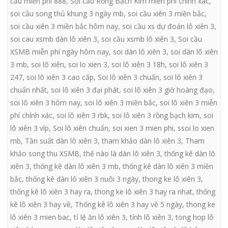
cầu miễn phí 888
,
Soi cầu Rồng Bạch Kim miễn phí chính xác
,
soi cầu song thủ khung 3 ngày mb
,
soi cầu xiên 3 miền bắc
,
soi cầu xiên 3 miền bắc hôm nay
,
soi cầu xs dự đoán lô xiên 3
,
soi cau xsmb dàn lô xiên 3
,
soi cầu xsmb lô xiên 3
,
Soi cầu
XSMB miễn phí ngày hôm nay
,
soi dàn lô xiên 3
,
soi dàn lô xiên
3 mb
,
soi lô xiên
,
soi lo xien 3
,
soi lô xiên 3 18h
,
soi lô xiên 3
247
,
soi lô xiên 3 cao cấp
,
Soi lô xiên 3 chuẩn
,
soi lô xiên 3
chuẩn nhất
,
soi lô xiên 3 đại phát
,
soi lô xiên 3 giờ hoàng đạo
,
soi lô xiên 3 hôm nay
,
soi lô xiên 3 miền bắc
,
soi lô xiên 3 miễn
phí chính xác
,
soi lô xiên 3 rbk
,
soi lô xiên 3 rồng bạch kim
,
soi
lô xiên 3 víp
,
Soi lô xiên chuẩn
,
soi xien 3 mien phi
,
ssoi lo xien
mb
,
Tần suất dàn lô xiên 3
,
tham khảo dàn lô xiên 3
,
Tham
khảo song thu XSMB
,
thế nào là dàn lô xiên 3
,
thống kê dàn lô
xiên 3
,
thống kê dàn lô xiên 3 mb
,
thống kê dàn lô xiên 3 miền
bắc
,
thống kê dàn lô xiên 3 nuôi 3 ngày
,
thong ke lô xiên 3
,
thống kê lô xiên 3 hay ra
,
thong ke lô xiên 3 hay ra nhat
,
thống
kê lô xiên 3 hay về
,
Thống kê lô xiên 3 hay về 5 ngày
,
thong ke
lô xiên 3 mien bac
,
tỉ lệ ăn lô xiên 3
,
tính lô xiên 3
,
tong hop lô