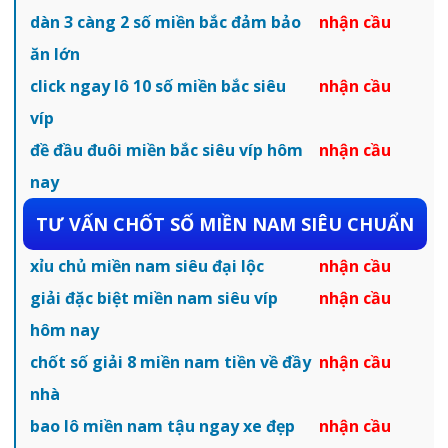
dàn 3 càng 2 số miền bắc đảm bảo
nhận cầu
ăn lớn
click ngay lô 10 số miền bắc siêu
nhận cầu
víp
đề đầu đuôi miền bắc siêu víp hôm
nhận cầu
nay
TƯ VẤN CHỐT SỐ MIỀN NAM SIÊU CHUẨN
xỉu chủ miền nam siêu đại lộc
nhận cầu
giải đặc biệt miền nam siêu víp
nhận cầu
hôm nay
chốt số giải 8 miền nam tiền về đầy
nhận cầu
nhà
bao lô miền nam tậu ngay xe đẹp
nhận cầu