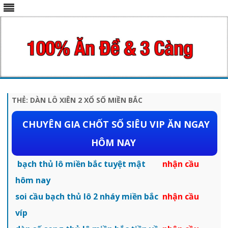
Skip
to
content
THẺ:
DÀN LÔ XIÊN 2 XỔ SỐ MIỀN BẮC
CHUYÊN GIA CHỐT SỐ SIÊU VIP ĂN NGAY
HÔM NAY
bạch thủ lô miền bắc tuyệt mật
nhận cầu
hôm nay
soi cầu bạch thủ lô 2 nháy miền bắc
nhận cầu
víp