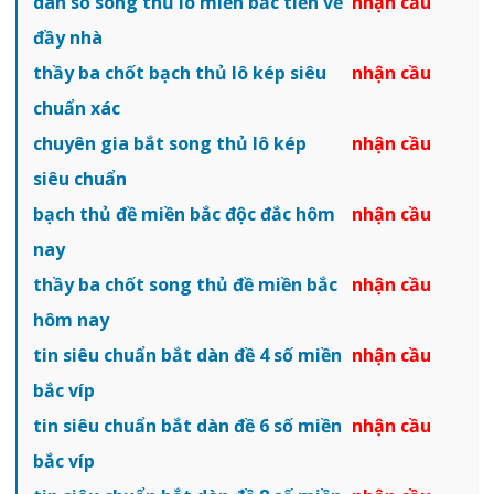
dàn số song thủ lô miền bắc tiền về
nhận cầu
đầy nhà
thầy ba chốt bạch thủ lô kép siêu
nhận cầu
chuẩn xác
chuyên gia bắt song thủ lô kép
nhận cầu
siêu chuẩn
bạch thủ đề miền bắc độc đắc hôm
nhận cầu
nay
thầy ba chốt song thủ đề miền bắc
nhận cầu
hôm nay
tin siêu chuẩn bắt dàn đề 4 số miền
nhận cầu
bắc víp
tin siêu chuẩn bắt dàn đề 6 số miền
nhận cầu
bắc víp