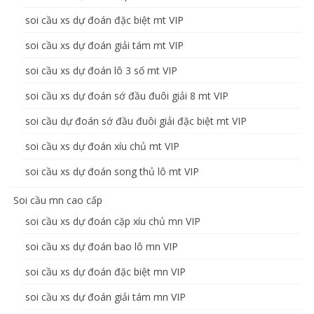
soi cầu xs dự đoán đặc biệt mt VIP
soi cầu xs dự đoán giải tám mt VIP
soi cầu xs dự đoán lô 3 số mt VIP
soi cầu xs dự đoán sớ đầu đuôi giải 8 mt VIP
soi cầu dự đoán sớ đầu đuôi giải đặc biệt mt VIP
soi cầu xs dự đoán xíu chủ mt VIP
soi cầu xs dự đoán song thủ lô mt VIP
Soi cầu mn cao cấp
soi cầu xs dự đoán cặp xíu chủ mn VIP
soi cầu xs dự đoán bao lô mn VIP
soi cầu xs dự đoán đặc biệt mn VIP
soi cầu xs dự đoán giải tám mn VIP