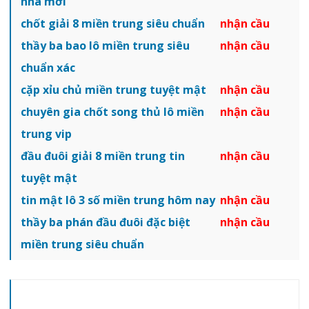
nhà mới
chốt giải 8 miền trung siêu chuẩn
nhận cầu
thầy ba bao lô miền trung siêu
nhận cầu
chuẩn xác
cặp xỉu chủ miền trung tuyệt mật
nhận cầu
chuyên gia chốt song thủ lô miền
nhận cầu
trung vip
đầu đuôi giải 8 miền trung tin
nhận cầu
tuyệt mật
tin mật lô 3 số miền trung hôm nay
nhận cầu
thầy ba phán đầu đuôi đặc biệt
nhận cầu
miền trung siêu chuẩn