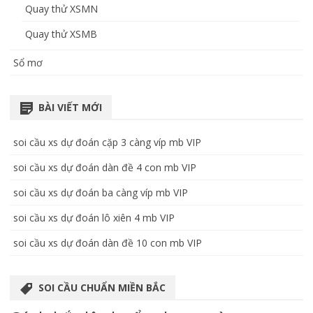
Quay thử XSMN
Quay thử XSMB
Sổ mơ
BÀI VIẾT MỚI
soi cầu xs dự đoán cặp 3 càng víp mb VIP
soi cầu xs dự đoán dàn đề 4 con mb VIP
soi cầu xs dự đoán ba càng víp mb VIP
soi cầu xs dự đoán lô xiên 4 mb VIP
soi cầu xs dự đoán dàn đề 10 con mb VIP
SOI CẦU CHUẨN MIỀN BẮC