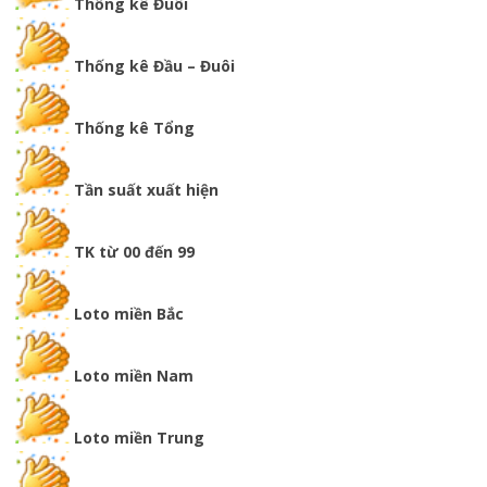
Thống kê Đuôi
Thống kê Đầu – Đuôi
Thống kê Tổng
Tần suất xuất hiện
TK từ 00 đến 99
Loto miền Bắc
Loto miền Nam
Loto miền Trung