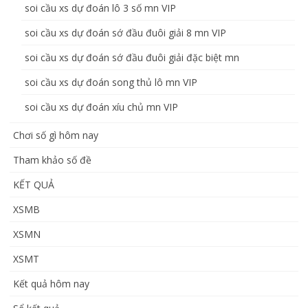
soi cầu xs dự đoán lô 3 số mn VIP
soi cầu xs dự đoán sớ đầu đuôi giải 8 mn VIP
soi cầu xs dự đoán sớ đầu đuôi giải đặc biệt mn
soi cầu xs dự đoán song thủ lô mn VIP
soi cầu xs dự đoán xíu chủ mn VIP
Chơi số gì hôm nay
Tham khảo số đề
KẾT QUẢ
XSMB
XSMN
XSMT
Kết quả hôm nay