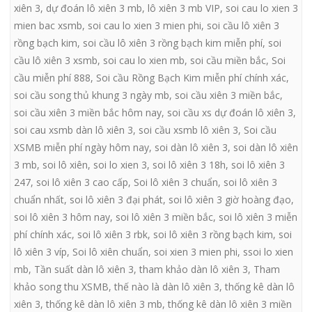
xiên 3
,
dự đoán lô xiên 3 mb
,
lô xiên 3 mb VIP
,
soi cau lo xien 3
mien bac xsmb
,
soi cau lo xien 3 mien phi
,
soi cầu lô xiên 3
rồng bạch kim
,
soi cầu lô xiên 3 rồng bạch kim miễn phí
,
soi
cầu lô xiên 3 xsmb
,
soi cau lo xien mb
,
soi cầu miền bắc
,
Soi
cầu miễn phí 888
,
Soi cầu Rồng Bạch Kim miễn phí chính xác
,
soi cầu song thủ khung 3 ngày mb
,
soi cầu xiên 3 miền bắc
,
soi cầu xiên 3 miền bắc hôm nay
,
soi cầu xs dự đoán lô xiên 3
,
soi cau xsmb dàn lô xiên 3
,
soi cầu xsmb lô xiên 3
,
Soi cầu
XSMB miễn phí ngày hôm nay
,
soi dàn lô xiên 3
,
soi dàn lô xiên
3 mb
,
soi lô xiên
,
soi lo xien 3
,
soi lô xiên 3 18h
,
soi lô xiên 3
247
,
soi lô xiên 3 cao cấp
,
Soi lô xiên 3 chuẩn
,
soi lô xiên 3
chuẩn nhất
,
soi lô xiên 3 đại phát
,
soi lô xiên 3 giờ hoàng đạo
,
soi lô xiên 3 hôm nay
,
soi lô xiên 3 miền bắc
,
soi lô xiên 3 miễn
phí chính xác
,
soi lô xiên 3 rbk
,
soi lô xiên 3 rồng bạch kim
,
soi
lô xiên 3 víp
,
Soi lô xiên chuẩn
,
soi xien 3 mien phi
,
ssoi lo xien
mb
,
Tần suất dàn lô xiên 3
,
tham khảo dàn lô xiên 3
,
Tham
khảo song thu XSMB
,
thế nào là dàn lô xiên 3
,
thống kê dàn lô
xiên 3
,
thống kê dàn lô xiên 3 mb
,
thống kê dàn lô xiên 3 miền