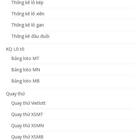
Thống kê lô kép
Thống kê lô xiên
Thống kê lô gan
Thống kê đầu đuôi
KQ Lô tô
Bảng loto MT
Bảng loto MN
Bảng loto MB
Quay thử
Quay thử Vietlott
Quay thử XSMT
Quay thử XSMN
Quay thử XSMB