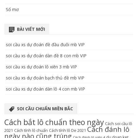
Sổ mơ
BÀI VIẾT MỚI
soi cầu xs dự đoán đề đầu đuôi mb VIP
soi cầu xs dự đoán dàn đề 8 con mb VIP
soi cầu xs dự đoán lô xiên 3 mb VIP
soi cầu xs dự đoán bạch thủ đề mb VIP
soi cầu xs dự đoán dàn lô 4 con mb VIP
SOI CẦU CHUẨN MIỀN BẮC
Cách bắt lô chuẩn theo ngày
Cách soi cầu lô
Cách đánh lô
2021
Cách tính lô chuẩn
Cách tính lô De 2021
ngày nào cũng trúng
du doan ket
Cách đánh lô xiên 4