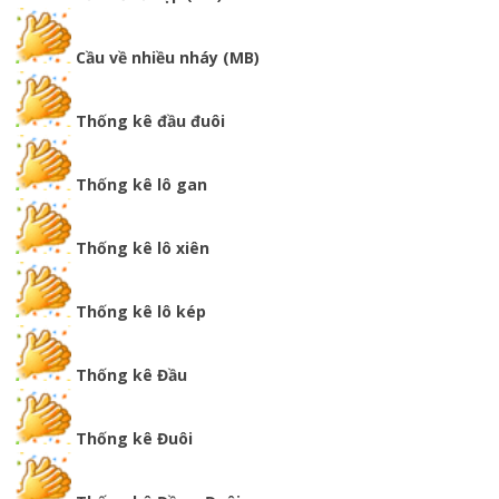
Cầu về nhiều nháy (MB)
Thống kê đầu đuôi
Thống kê lô gan
Thống kê lô xiên
Thống kê lô kép
Thống kê Đầu
Thống kê Đuôi