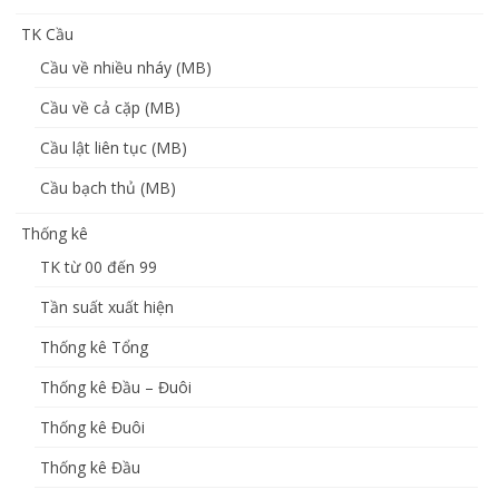
TK Cầu
Cầu về nhiều nháy (MB)
Cầu về cả cặp (MB)
Cầu lật liên tục (MB)
Cầu bạch thủ (MB)
Thống kê
TK từ 00 đến 99
Tần suất xuất hiện
Thống kê Tổng
Thống kê Đầu – Đuôi
Thống kê Đuôi
Thống kê Đầu