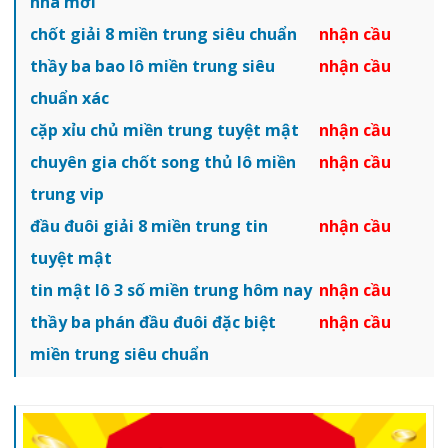
nhà mới
chốt giải 8 miền trung siêu chuẩn
nhận cầu
thầy ba bao lô miền trung siêu
nhận cầu
chuẩn xác
cặp xỉu chủ miền trung tuyệt mật
nhận cầu
chuyên gia chốt song thủ lô miền
nhận cầu
trung vip
đầu đuôi giải 8 miền trung tin
nhận cầu
tuyệt mật
tin mật lô 3 số miền trung hôm nay
nhận cầu
thầy ba phán đầu đuôi đặc biệt
nhận cầu
miền trung siêu chuẩn