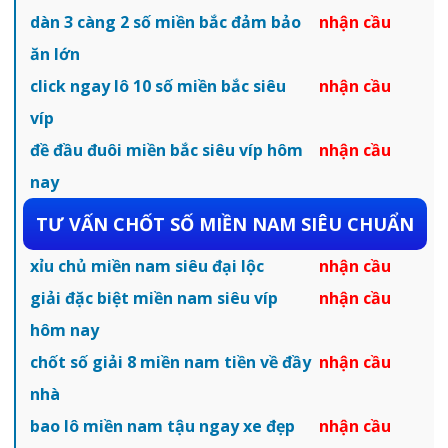
dàn 3 càng 2 số miền bắc đảm bảo
nhận cầu
ăn lớn
click ngay lô 10 số miền bắc siêu
nhận cầu
víp
đề đầu đuôi miền bắc siêu víp hôm
nhận cầu
nay
TƯ VẤN CHỐT SỐ MIỀN NAM SIÊU CHUẨN
xỉu chủ miền nam siêu đại lộc
nhận cầu
giải đặc biệt miền nam siêu víp
nhận cầu
hôm nay
chốt số giải 8 miền nam tiền về đầy
nhận cầu
nhà
bao lô miền nam tậu ngay xe đẹp
nhận cầu