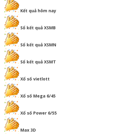
Kết quả hôm nay
Sổ kết quả XSMB
Sổ kết quả XSMN
Sổ kết quả XSMT
Xổ số vietlott
Xổ số Mega 6/45
Xổ số Power 6/55
Max 3D