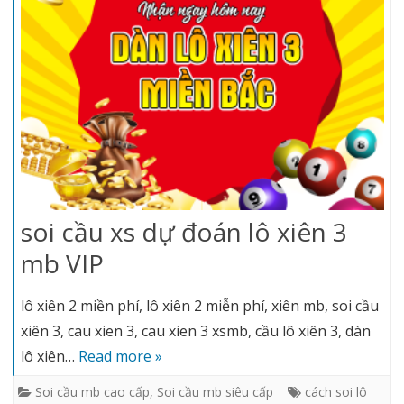
soi cầu xs dự đoán lô xiên 3
mb VIP
lô xiên 2 miền phí, lô xiên 2 miễn phí, xiên mb, soi cầu
xiên 3, cau xien 3, cau xien 3 xsmb, cầu lô xiên 3, dàn
lô xiên…
Read more »
Soi cầu mb cao cấp
,
Soi cầu mb siêu cấp
cách soi lô