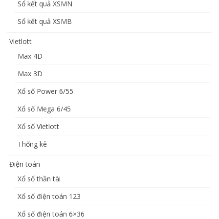
Sổ kết quả XSMN
Sổ kết quả XSMB
Vietlott
Max 4D
Max 3D
Xổ số Power 6/55
Xổ số Mega 6/45
Xổ số Vietlott
Thống kê
Điện toán
Xổ số thần tài
Xổ số điện toán 123
Xổ số điện toán 6×36