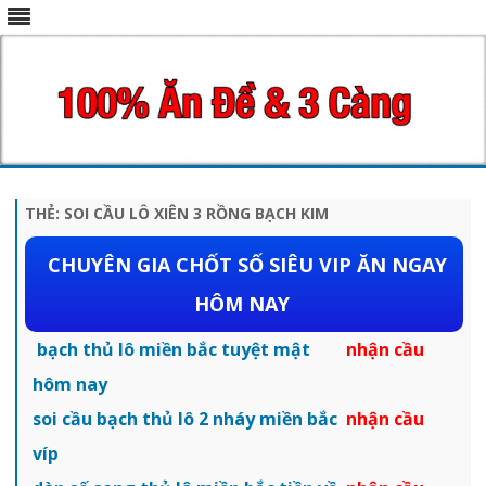
Skip
to
content
THẺ:
SOI CẦU LÔ XIÊN 3 RỒNG BẠCH KIM
CHUYÊN GIA CHỐT SỐ SIÊU VIP ĂN NGAY
HÔM NAY
bạch thủ lô miền bắc tuyệt mật
nhận cầu
hôm nay
soi cầu bạch thủ lô 2 nháy miền bắc
nhận cầu
víp