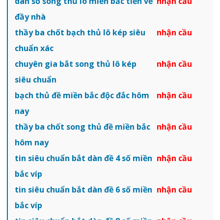
dàn số song thủ lô miền bắc tiền về
nhận cầu
đầy nhà
thầy ba chốt bạch thủ lô kép siêu
nhận cầu
chuẩn xác
chuyên gia bắt song thủ lô kép
nhận cầu
siêu chuẩn
bạch thủ đề miền bắc độc đắc hôm
nhận cầu
nay
thầy ba chốt song thủ đề miền bắc
nhận cầu
hôm nay
tin siêu chuẩn bắt dàn đề 4 số miền
nhận cầu
bắc víp
tin siêu chuẩn bắt dàn đề 6 số miền
nhận cầu
bắc víp