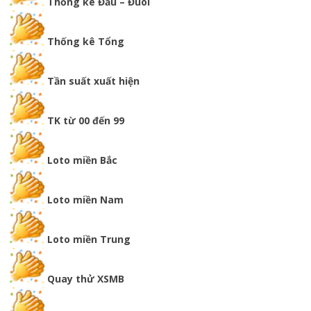
Thống kê Đầu – Đuôi
Thống kê Tổng
Tần suất xuất hiện
TK từ 00 đến 99
Loto miền Bắc
Loto miền Nam
Loto miền Trung
Quay thử XSMB