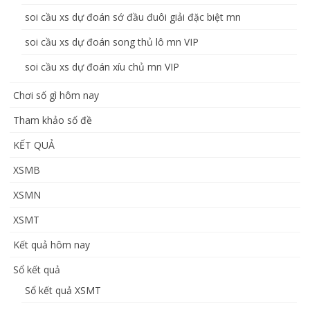
soi cầu xs dự đoán sớ đầu đuôi giải đặc biệt mn
soi cầu xs dự đoán song thủ lô mn VIP
soi cầu xs dự đoán xíu chủ mn VIP
Chơi số gì hôm nay
Tham khảo số đề
KẾT QUẢ
XSMB
XSMN
XSMT
Kết quả hôm nay
Sổ kết quả
Sổ kết quả XSMT