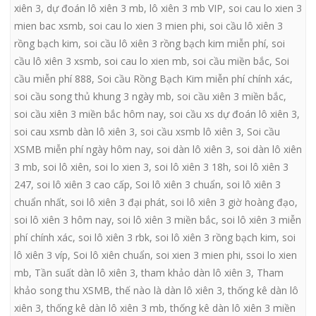
xiên 3
,
dự đoán lô xiên 3 mb
,
lô xiên 3 mb VIP
,
soi cau lo xien 3
mien bac xsmb
,
soi cau lo xien 3 mien phi
,
soi cầu lô xiên 3
rồng bạch kim
,
soi cầu lô xiên 3 rồng bạch kim miễn phí
,
soi
cầu lô xiên 3 xsmb
,
soi cau lo xien mb
,
soi cầu miền bắc
,
Soi
cầu miễn phí 888
,
Soi cầu Rồng Bạch Kim miễn phí chính xác
,
soi cầu song thủ khung 3 ngày mb
,
soi cầu xiên 3 miền bắc
,
soi cầu xiên 3 miền bắc hôm nay
,
soi cầu xs dự đoán lô xiên 3
,
soi cau xsmb dàn lô xiên 3
,
soi cầu xsmb lô xiên 3
,
Soi cầu
XSMB miễn phí ngày hôm nay
,
soi dàn lô xiên 3
,
soi dàn lô xiên
3 mb
,
soi lô xiên
,
soi lo xien 3
,
soi lô xiên 3 18h
,
soi lô xiên 3
247
,
soi lô xiên 3 cao cấp
,
Soi lô xiên 3 chuẩn
,
soi lô xiên 3
chuẩn nhất
,
soi lô xiên 3 đại phát
,
soi lô xiên 3 giờ hoàng đạo
,
soi lô xiên 3 hôm nay
,
soi lô xiên 3 miền bắc
,
soi lô xiên 3 miễn
phí chính xác
,
soi lô xiên 3 rbk
,
soi lô xiên 3 rồng bạch kim
,
soi
lô xiên 3 víp
,
Soi lô xiên chuẩn
,
soi xien 3 mien phi
,
ssoi lo xien
mb
,
Tần suất dàn lô xiên 3
,
tham khảo dàn lô xiên 3
,
Tham
khảo song thu XSMB
,
thế nào là dàn lô xiên 3
,
thống kê dàn lô
xiên 3
,
thống kê dàn lô xiên 3 mb
,
thống kê dàn lô xiên 3 miền