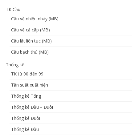
TK Cầu
Cầu về nhiều nháy (MB)
Cầu về cả cặp (MB)
Cầu lật liên tục (MB)
Cầu bạch thủ (MB)
Thống kê
TK từ 00 đến 99
Tần suất xuất hiện
Thống kê Tổng
Thống kê Đầu – Đuôi
Thống kê Đuôi
Thống kê Đầu