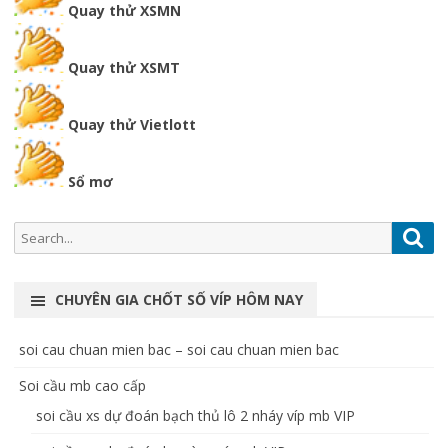
Quay thử XSMN
Quay thử XSMT
Quay thử Vietlott
Sổ mơ
Search
Sea
for:
CHUYÊN GIA CHỐT SỐ VÍP HÔM NAY
soi cau chuan mien bac – soi cau chuan mien bac
Soi cầu mb cao cấp
soi cầu xs dự đoán bạch thủ lô 2 nháy víp mb VIP