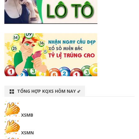
TỔNG HỢP KQXS HÔM NAY ⇙
XSMB
XSMN