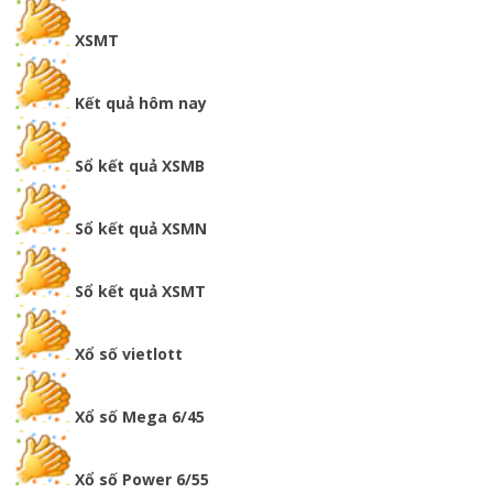
XSMT
Kết quả hôm nay
Sổ kết quả XSMB
Sổ kết quả XSMN
Sổ kết quả XSMT
Xổ số vietlott
Xổ số Mega 6/45
Xổ số Power 6/55