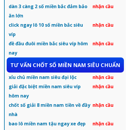
dàn 3 càng 2 số miền bắc đảm bảo
nhận cầu
ăn lớn
click ngay lô 10 số miền bắc siêu
nhận cầu
víp
đề đầu đuôi miền bắc siêu víp hôm
nhận cầu
nay
TƯ VẤN CHỐT SỐ MIỀN NAM SIÊU CHUẨN
xỉu chủ miền nam siêu đại lộc
nhận cầu
giải đặc biệt miền nam siêu víp
nhận cầu
hôm nay
chốt số giải 8 miền nam tiền về đầy
nhận cầu
nhà
bao lô miền nam tậu ngay xe đẹp
nhận cầu