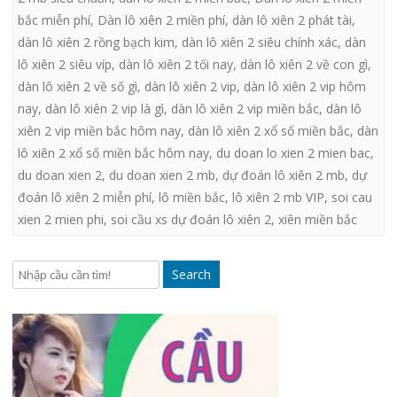
bắc miễn phí
,
Dàn lô xiên 2 miền phí
,
dàn lô xiên 2 phát tài
,
dàn lô xiên 2 rồng bạch kim
,
dàn lô xiên 2 siêu chính xác
,
dàn
lô xiên 2 siêu víp
,
dàn lô xiên 2 tối nay
,
dàn lô xiên 2 về con gì
,
dàn lô xiên 2 về số gì
,
dàn lô xiên 2 vip
,
dàn lô xiên 2 vip hôm
nay
,
dàn lô xiên 2 vip là gì
,
dàn lô xiên 2 vip miền bắc
,
dàn lô
xiên 2 vip miền bắc hôm nay
,
dàn lô xiên 2 xổ số miền bắc
,
dàn
lô xiên 2 xổ số miền bắc hôm nay
,
du doan lo xien 2 mien bac
,
du doan xien 2
,
du doan xien 2 mb
,
dự đoán lô xiên 2 mb
,
dự
đoán lô xiên 2 miễn phí
,
lô miền bắc
,
lô xiên 2 mb VIP
,
soi cau
xien 2 mien phi
,
soi cầu xs dự đoán lô xiên 2
,
xiên miền bắc
Search