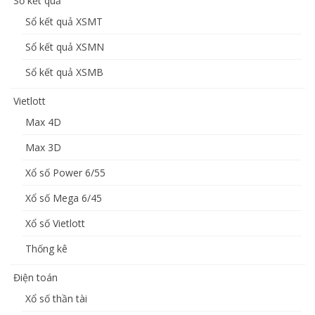
Sổ kết quả
Sổ kết quả XSMT
Sổ kết quả XSMN
Sổ kết quả XSMB
Vietlott
Max 4D
Max 3D
Xổ số Power 6/55
Xổ số Mega 6/45
Xổ số Vietlott
Thống kê
Điện toán
Xổ số thần tài