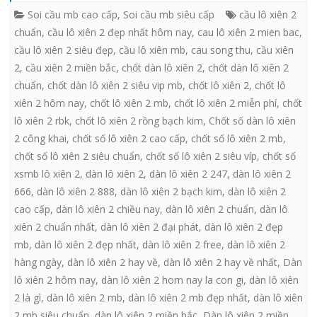
Soi cầu mb cao cấp
,
Soi cầu mb siêu cấp
cầu lô xiên 2
chuẩn
,
cầu lô xiên 2 đẹp nhất hôm nay
,
cau lô xiên 2 mien bac
,
cầu lô xiên 2 siêu đẹp
,
cầu lô xiên mb
,
cau song thu
,
cầu xiên
2
,
cầu xiên 2 miền bắc
,
chốt dàn lô xiên 2
,
chốt dàn lô xiên 2
chuẩn
,
chốt dàn lô xiên 2 siêu vip mb
,
chốt lô xiên 2
,
chốt lô
xiên 2 hôm nay
,
chốt lô xiên 2 mb
,
chốt lô xiên 2 miễn phí
,
chốt
lô xiên 2 rbk
,
chốt lô xiên 2 rồng bạch kim
,
Chốt số dàn lô xiên
2 công khai
,
chốt số lô xiên 2 cao cấp
,
chốt số lô xiên 2 mb
,
chốt số lô xiên 2 siêu chuẩn
,
chốt số lô xiên 2 siêu víp
,
chốt số
xsmb lô xiên 2
,
dàn lô xiên 2
,
dàn lô xiên 2 247
,
dàn lô xiên 2
666
,
dàn lô xiên 2 888
,
dàn lô xiên 2 bạch kim
,
dàn lô xiên 2
cao cấp
,
dàn lô xiên 2 chiều nay
,
dàn lô xiên 2 chuẩn
,
dàn lô
xiên 2 chuẩn nhất
,
dàn lô xiên 2 đại phát
,
dàn lô xiên 2 đẹp
mb
,
dàn lô xiên 2 đẹp nhất
,
dàn lô xiên 2 free
,
dàn lô xiên 2
hàng ngày
,
dàn lô xiên 2 hay về
,
dàn lô xiên 2 hay về nhất
,
Dàn
lô xiên 2 hôm nay
,
dàn lô xiên 2 hom nay la con gi
,
dàn lô xiên
2 là gì
,
dàn lô xiên 2 mb
,
dàn lô xiên 2 mb đẹp nhất
,
dàn lô xiên
2 mb siêu chuẩn
,
dàn lô xiên 2 miền bắc
,
Dàn lô xiên 2 miền