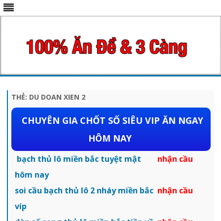
Skip
to
content
THẺ:
DU DOAN XIEN 2
CHUYÊN GIA CHỐT SỐ SIÊU VIP ĂN NGAY
HÔM NAY
bạch thủ lô miền bắc tuyệt mật
nhận cầu
hôm nay
soi cầu bạch thủ lô 2 nháy miền bắc
nhận cầu
víp