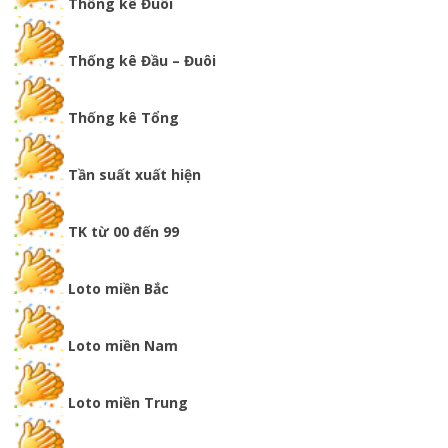
Thống kê Đuôi
Thống kê Đầu – Đuôi
Thống kê Tổng
Tần suất xuất hiện
TK từ 00 đến 99
Loto miền Bắc
Loto miền Nam
Loto miền Trung