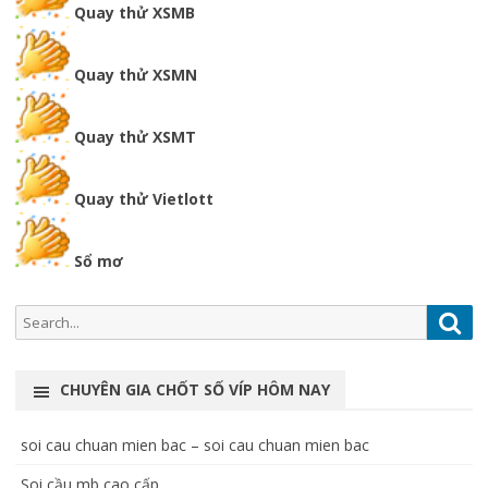
Quay thử XSMB
Quay thử XSMN
Quay thử XSMT
Quay thử Vietlott
Sổ mơ
Search
Sea
for:
CHUYÊN GIA CHỐT SỐ VÍP HÔM NAY
soi cau chuan mien bac – soi cau chuan mien bac
Soi cầu mb cao cấp