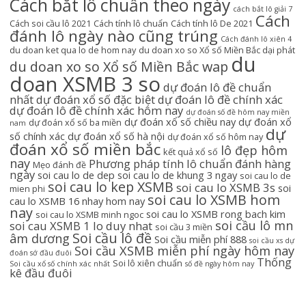
Cách bắt lô chuẩn theo ngày
cách bắt lô giải 7
Cách
Cách soi cầu lô 2021
Cách tính lô chuẩn
Cách tính lô De 2021
đánh lô ngày nào cũng trúng
Cách đánh lô xiên 4
du doan ket qua lo de hom nay
du doan xo so Xổ số Miền Bắc dại phát
du
du doan xo so Xổ số Miền Bắc wap
doan XSMB 3 so
dự đoán lô đề chuẩn
nhất dự đoán xổ số đặc biệt
dự đoán lô đề chính xác
dự đoán lô đề chính xác hôm nay
dự đoán số đề hôm nay miền
dự đoán xổ số chiều nay
dự đoán xổ
dự đoán xổ số ba miền
nam
dự
số chính xác
dự đoán xổ số hà nội
dự đoán xổ số hôm nay
đoán xổ số miền bắc
lô đẹp hôm
kết quả xổ số
nay
Phương pháp tính lô chuẩn đánh hàng
Mẹo đánh đề
ngày
soi cau lo de dep
soi cau lo de khung 3 ngay
soi cau lo de
soi cau lo kep XSMB
soi cau lo XSMB 3s
soi
mien phi
soi cau lo XSMB hom
cau lo XSMB 16 nhay hom nay
nay
soi cau lo XSMB rong bach kim
soi cau lo XSMB minh ngoc
soi cầu lô mn
soi cau XSMB 1 lo duy nhat
soi cầu 3 miền
Soi cầu lô đề
âm dương
Soi cầu miễn phí 888
soi cầu xs dự
Soi cầu XSMB miễn phí ngày hôm nay
đoán sớ đầu đuôi
Thống
Soi lô xiên chuẩn
Soi cầu xổ số chính xác nhất
số đề ngày hôm nay
kê đầu đuôi