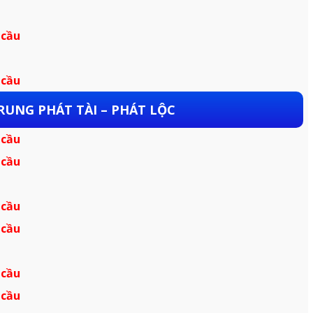
 cầu
 cầu
RUNG PHÁT TÀI – PHÁT LỘC
 cầu
 cầu
 cầu
 cầu
 cầu
 cầu