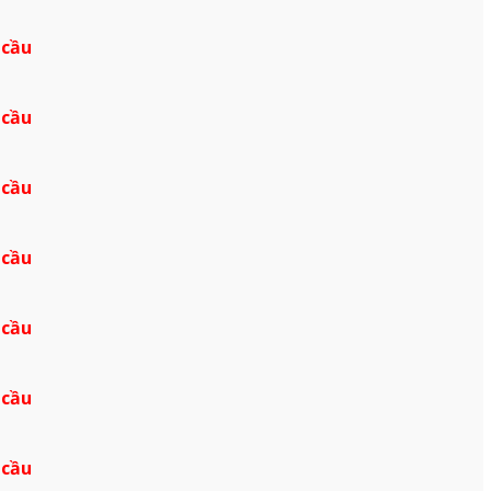
SOI CẦU XS DỰ ĐOÁN DÀN ĐỀ 8
 cầu
CON MB VIP
SOI CẦU XS DỰ ĐOÁN DÀN ĐỀ
 cầu
10 CON MB VIP
SOI CẦU XS DỰ ĐOÁN DÀN LÔ
 cầu
10 CON MB VIP
SOI CẦU XS DỰ ĐOÁN DÀN LÔ 4
 cầu
CON MB VIP
SOI CẦU XS DỰ ĐOÁN DÀN LÔ 6
 cầu
CON MB VIP
 cầu
 cầu