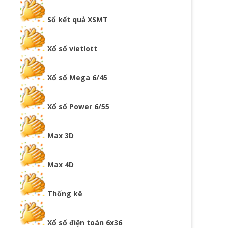
Sổ kết quả XSMT
Xổ số vietlott
Xổ số Mega 6/45
Xổ số Power 6/55
Max 3D
Max 4D
Thống kê
Xổ số điện toán 6x36