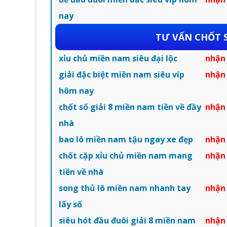
nay
TƯ VẤN CHỐT 
xỉu chủ miền nam siêu đại lộc
nhận
giải đặc biệt miền nam siêu víp
nhận
hôm nay
chốt số giải 8 miền nam tiền về đầy
nhận
nhà
bao lô miền nam tậu ngay xe đẹp
nhận
chốt cặp xỉu chủ miền nam mang
nhận
tiền về nhà
song thủ lô miền nam nhanh tay
nhận
lấy số
siêu hót đầu đuôi giải 8 miền nam
nhận