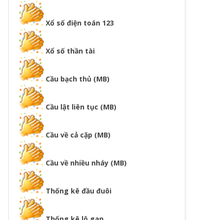
Xổ số điện toán 123
Xổ số thần tài
Cầu bạch thủ (MB)
Cầu lật liên tục (MB)
Cầu về cả cặp (MB)
Cầu về nhiều nháy (MB)
Thống kê đầu đuôi
Thống kê lô gan