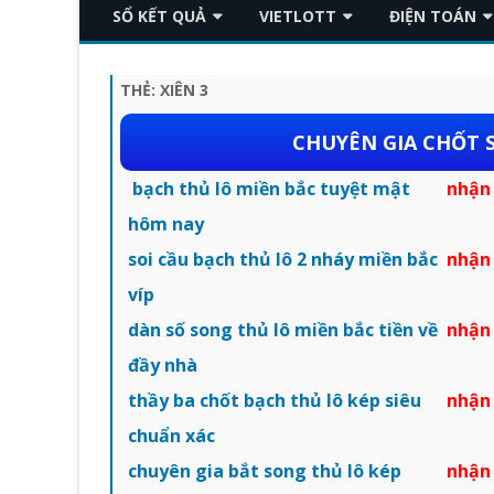
SOI CẦU XS DỰ ĐOÁN CẶP XÍU
SỔ KẾT QUẢ
VIETLOTT
ĐIỆN TOÁN
CHỦ MN VIP
SỔ KẾT QUẢ XSMT
MAX 4D
XỔ SỐ THẦN TÀI
SOI CẦU XS DỰ ĐOÁN BAO LÔ
THẺ:
XIÊN 3
SỔ KẾT QUẢ XSMN
MAX 3D
XỔ SỐ ĐIỆN TOÁ
MN VIP
CHUYÊN GIA CHỐT S
SỔ KẾT QUẢ XSMB
XỔ SỐ POWER 6/55
XỔ SỐ ĐIỆN TOÁ
SOI CẦU XS DỰ ĐOÁN ĐẶC BIỆT
MN VIP
bạch thủ lô miền bắc tuyệt mật
nhận
XỔ SỐ MEGA 6/45
hôm nay
SOI CẦU XS DỰ ĐOÁN GIẢI TÁM
XỔ SỐ VIETLOTT
MN VIP
soi cầu bạch thủ lô 2 nháy miền bắc
nhận
THỐNG KÊ
víp
SOI CẦU XS DỰ ĐOÁN LÔ 3 SỐ
MN VIP
dàn số song thủ lô miền bắc tiền về
nhận
đầy nhà
SOI CẦU XS DỰ ĐOÁN SỚ ĐẦU
ĐUÔI GIẢI 8 MN VIP
thầy ba chốt bạch thủ lô kép siêu
nhận
chuẩn xác
SOI CẦU XS DỰ ĐOÁN SỚ ĐẦU
ĐUÔI GIẢI ĐẶC BIỆT MN
chuyên gia bắt song thủ lô kép
nhận