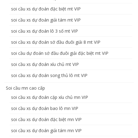
soi cầu xs dự đoán đặc biệt mt VIP
soi cầu xs dự đoán giải tám mt VIP
soi cầu xs dự đoán lô 3 số mt VIP
soi cầu xs dự đoán sớ đầu đuôi giải 8 mt VIP
soi cầu dự đoán sớ đầu đuôi giải đặc biệt mt VIP
soi cầu xs dự đoán xíu chủ mt VIP
soi cầu xs dự đoán song thủ lô mt VIP
Soi cầu mn cao cấp
soi cầu xs dự đoán cặp xíu chủ mn VIP
soi cầu xs dự đoán bao lô mn VIP
soi cầu xs dự đoán đặc biệt mn VIP
soi cầu xs dự đoán giải tám mn VIP