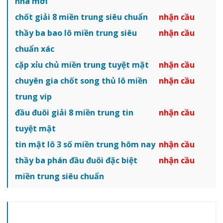
nhà mới
chốt giải 8 miền trung siêu chuẩn
nhận cầu
thầy ba bao lô miền trung siêu
nhận cầu
chuẩn xác
cặp xỉu chủ miền trung tuyệt mật
nhận cầu
chuyên gia chốt song thủ lô miền
nhận cầu
trung vip
đầu đuôi giải 8 miền trung tin
nhận cầu
tuyệt mật
tin mật lô 3 số miền trung hôm nay
nhận cầu
thầy ba phán đầu đuôi đặc biệt
nhận cầu
miền trung siêu chuẩn