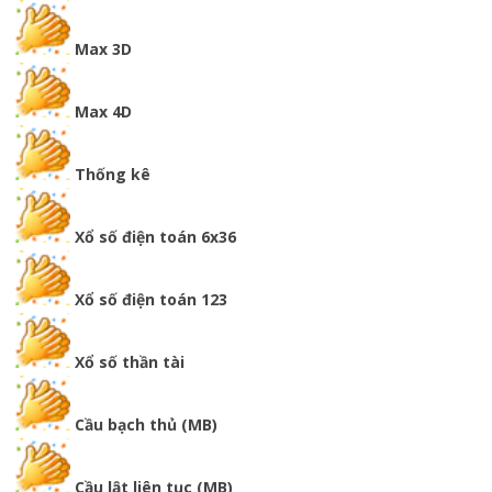
Max 3D
Max 4D
Thống kê
Xổ số điện toán 6x36
Xổ số điện toán 123
Xổ số thần tài
Cầu bạch thủ (MB)
Cầu lật liên tục (MB)