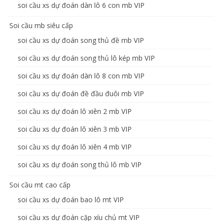
soi cầu xs dự đoán dàn lô 6 con mb VIP
Soi cầu mb siêu cấp
soi cầu xs dự đoán song thủ đề mb VIP
soi cầu xs dự đoán song thủ lô kép mb VIP
soi cầu xs dự đoán dàn lô 8 con mb VIP
soi cầu xs dự đoán đề đầu đuôi mb VIP
soi cầu xs dự đoán lô xiên 2 mb VIP
soi cầu xs dự đoán lô xiên 3 mb VIP
soi cầu xs dự đoán lô xiên 4 mb VIP
soi cầu xs dự đoán song thủ lô mb VIP
Soi cầu mt cao cấp
soi cầu xs dự đoán bao lô mt VIP
soi cầu xs dự đoán cặp xíu chủ mt VIP