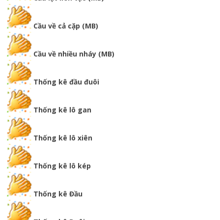
Cầu về cả cặp (MB)
Cầu về nhiều nháy (MB)
Thống kê đầu đuôi
Thống kê lô gan
Thống kê lô xiên
Thống kê lô kép
Thống kê Đầu