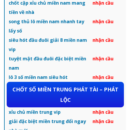
chốt cặp xỉu chủ miền nam mang
nhận cầu
tiền về nhà
song thủ lô miền nam nhanh tay
nhận cầu
lấy số
siêu hót đầu đuôi giải 8 miền nam
nhận cầu
vip
tuyệt mật đầu đuôi đặc biệt miền
nhận cầu
nam
lô 3 số miền nam siêu hót
nhận cầu
CHỐT SỐ MIỀN TRUNG PHÁT TÀI – PHÁT
LỘC
xỉu chủ miền trung vip
nhận cầu
giải đặc biệt miền trung đổi ngay
nhận cầu