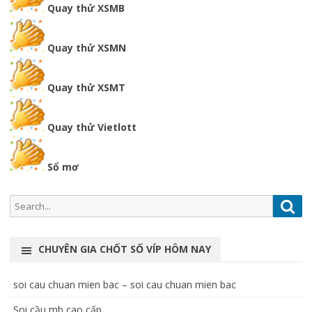
Quay thử XSMB
Quay thử XSMN
Quay thử XSMT
Quay thử Vietlott
Sổ mơ
Search
Sea
for:
CHUYÊN GIA CHỐT SỐ VÍP HÔM NAY
soi cau chuan mien bac – soi cau chuan mien bac
Soi cầu mb cao cấp