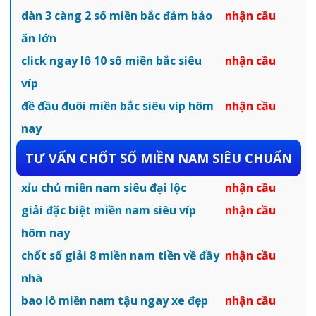
dàn 3 càng 2 số miền bắc đảm bảo
nhận cầu
ăn lớn
click ngay lô 10 số miền bắc siêu
nhận cầu
víp
đề đầu đuôi miền bắc siêu víp hôm
nhận cầu
nay
TƯ VẤN CHỐT SỐ MIỀN NAM SIÊU CHUẨN
xỉu chủ miền nam siêu đại lộc
nhận cầu
giải đặc biệt miền nam siêu víp
nhận cầu
hôm nay
chốt số giải 8 miền nam tiền về đầy
nhận cầu
nhà
bao lô miền nam tậu ngay xe đẹp
nhận cầu