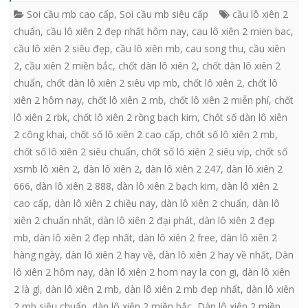
Soi cầu mb cao cấp
,
Soi cầu mb siêu cấp
cầu lô xiên 2
chuẩn
,
cầu lô xiên 2 đẹp nhất hôm nay
,
cau lô xiên 2 mien bac
,
cầu lô xiên 2 siêu đẹp
,
cầu lô xiên mb
,
cau song thu
,
cầu xiên
2
,
cầu xiên 2 miền bắc
,
chốt dàn lô xiên 2
,
chốt dàn lô xiên 2
chuẩn
,
chốt dàn lô xiên 2 siêu vip mb
,
chốt lô xiên 2
,
chốt lô
xiên 2 hôm nay
,
chốt lô xiên 2 mb
,
chốt lô xiên 2 miễn phí
,
chốt
lô xiên 2 rbk
,
chốt lô xiên 2 rồng bạch kim
,
Chốt số dàn lô xiên
2 công khai
,
chốt số lô xiên 2 cao cấp
,
chốt số lô xiên 2 mb
,
chốt số lô xiên 2 siêu chuẩn
,
chốt số lô xiên 2 siêu víp
,
chốt số
xsmb lô xiên 2
,
dàn lô xiên 2
,
dàn lô xiên 2 247
,
dàn lô xiên 2
666
,
dàn lô xiên 2 888
,
dàn lô xiên 2 bạch kim
,
dàn lô xiên 2
cao cấp
,
dàn lô xiên 2 chiều nay
,
dàn lô xiên 2 chuẩn
,
dàn lô
xiên 2 chuẩn nhất
,
dàn lô xiên 2 đại phát
,
dàn lô xiên 2 đẹp
mb
,
dàn lô xiên 2 đẹp nhất
,
dàn lô xiên 2 free
,
dàn lô xiên 2
hàng ngày
,
dàn lô xiên 2 hay về
,
dàn lô xiên 2 hay về nhất
,
Dàn
lô xiên 2 hôm nay
,
dàn lô xiên 2 hom nay la con gi
,
dàn lô xiên
2 là gì
,
dàn lô xiên 2 mb
,
dàn lô xiên 2 mb đẹp nhất
,
dàn lô xiên
2 mb siêu chuẩn
,
dàn lô xiên 2 miền bắc
,
Dàn lô xiên 2 miền