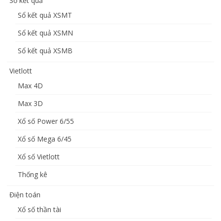
Sổ kết quả
Sổ kết quả XSMT
Sổ kết quả XSMN
Sổ kết quả XSMB
Vietlott
Max 4D
Max 3D
Xổ số Power 6/55
Xổ số Mega 6/45
Xổ số Vietlott
Thống kê
Điện toán
Xổ số thần tài