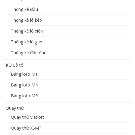
Thống kê Đầu
Thống kê lô kép
Thống kê lô xiên
Thống kê lô gan
Thống kê đầu đuôi
KQ Lô tô
Bảng loto MT
Bảng loto MN
Bảng loto MB
Quay thử
Quay thử Vietlott
Quay thử XSMT