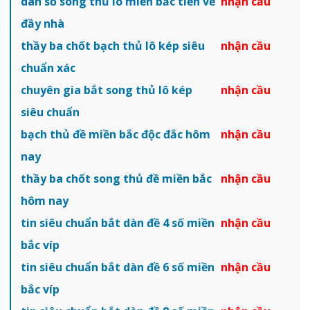
dàn số song thủ lô miền bắc tiền về
nhận cầu
đầy nhà
thầy ba chốt bạch thủ lô kép siêu
nhận cầu
chuẩn xác
chuyên gia bắt song thủ lô kép
nhận cầu
siêu chuẩn
bạch thủ đề miền bắc độc đắc hôm
nhận cầu
nay
thầy ba chốt song thủ đề miền bắc
nhận cầu
hôm nay
tin siêu chuẩn bắt dàn đề 4 số miền
nhận cầu
bắc víp
tin siêu chuẩn bắt dàn đề 6 số miền
nhận cầu
bắc víp