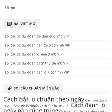
Sổ mơ
BÀI VIẾT MỚI
soi cầu xs dự đoán đề đầu đuôi mb VIP
soi cầu xs dự đoán dàn đề 8 con mb VIP
soi cầu xs dự đoán lô xiên 3 mb VIP
soi cầu xs dự đoán bạch thủ đề mb VIP
soi cầu xs dự đoán dàn lô 4 con mb VIP
SOI CẦU CHUẨN MIỀN BẮC
Cách bắt lô chuẩn theo ngày
Cách soi cầu lô
Cách đánh lô
2021
Cách tính lô chuẩn
Cách tính lô De 2021
ngày nào cũng trúng
du doan ket
Cách đánh lô xiên 4