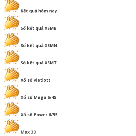
Kết quả hôm nay
Sổ kết quả XSMB
Sổ kết quả XSMN
Sổ kết quả XSMT
Xổ số vietlott
Xổ số Mega 6/45
Xổ số Power 6/55
Max 3D