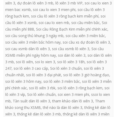
xiên 3
,
dự đoán lô xiên 3 mb
,
lô xiên 3 mb VIP
,
soi cau lo xien 3
mien bac xsmb
,
soi cau lo xien 3 mien phi
,
soi cầu lô xiên 3
rồng bạch kim
,
soi cầu lô xiên 3 rồng bạch kim miễn phí
,
soi
cầu lô xiên 3 xsmb
,
soi cau lo xien mb
,
soi cầu miền bắc
,
Soi
cầu miễn phí 888
,
Soi cầu Rồng Bạch Kim miễn phí chính xác
,
soi cầu song thủ khung 3 ngày mb
,
soi cầu xiên 3 miền bắc
,
soi cầu xiên 3 miền bắc hôm nay
,
soi cầu xs dự đoán lô xiên 3
,
soi cau xsmb dàn lô xiên 3
,
soi cầu xsmb lô xiên 3
,
Soi cầu
XSMB miễn phí ngày hôm nay
,
soi dàn lô xiên 3
,
soi dàn lô xiên
3 mb
,
soi lô xiên
,
soi lo xien 3
,
soi lô xiên 3 18h
,
soi lô xiên 3
247
,
soi lô xiên 3 cao cấp
,
Soi lô xiên 3 chuẩn
,
soi lô xiên 3
chuẩn nhất
,
soi lô xiên 3 đại phát
,
soi lô xiên 3 giờ hoàng đạo
,
soi lô xiên 3 hôm nay
,
soi lô xiên 3 miền bắc
,
soi lô xiên 3 miễn
phí chính xác
,
soi lô xiên 3 rbk
,
soi lô xiên 3 rồng bạch kim
,
soi
lô xiên 3 víp
,
Soi lô xiên chuẩn
,
soi xien 3 mien phi
,
ssoi lo xien
mb
,
Tần suất dàn lô xiên 3
,
tham khảo dàn lô xiên 3
,
Tham
khảo song thu XSMB
,
thế nào là dàn lô xiên 3
,
thống kê dàn lô
xiên 3
,
thống kê dàn lô xiên 3 mb
,
thống kê dàn lô xiên 3 miền