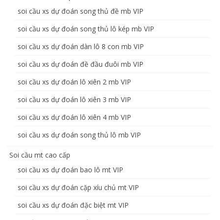
soi cầu xs dự đoán song thủ đề mb VIP
soi cầu xs dự đoán song thủ lô kép mb VIP
soi cầu xs dự đoán dàn lô 8 con mb VIP
soi cầu xs dự đoán đề đầu đuôi mb VIP
soi cầu xs dự đoán lô xiên 2 mb VIP
soi cầu xs dự đoán lô xiên 3 mb VIP
soi cầu xs dự đoán lô xiên 4 mb VIP
soi cầu xs dự đoán song thủ lô mb VIP
Soi cầu mt cao cấp
soi cầu xs dự đoán bao lô mt VIP
soi cầu xs dự đoán cặp xíu chủ mt VIP
soi cầu xs dự đoán đặc biệt mt VIP